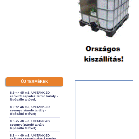
ÚJ TERMÉKEK
8.9 <> 45 m3, UNITANK-2D
esővíz/csapadék tároló tartály -
lépésálló tetővel;
8.9 <> 45 m3, UNITANK-2D
szennyvíztároló tartály -
lépésálló tetővel;
8.8 <> 40 m3, UNITANK-2D
szennyvíztároló tartály -
lépésálló tetővel;
8.8 <> 40 m3, UNITANK-2D
esővíz/csapadék tároló tartály -