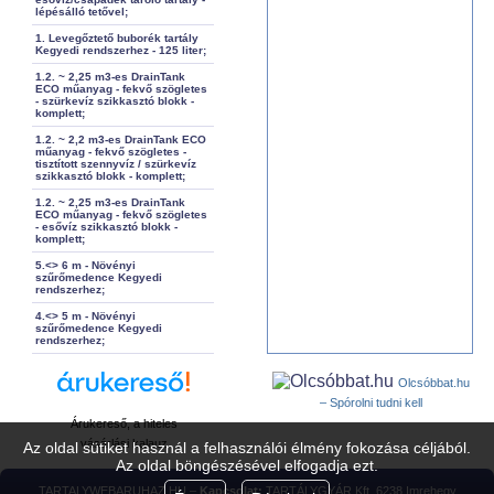
lépésálló tetővel;
1. Levegőztető buborék tartály
Kegyedi rendszerhez - 125 liter;
1.2. ~ 2,25 m3-es DrainTank
ECO műanyag - fekvő szögletes
- szürkevíz szikkasztó blokk -
komplett;
1.2. ~ 2,2 m3-es DrainTank ECO
műanyag - fekvő szögletes -
tisztított szennyvíz / szürkevíz
szikkasztó blokk - komplett;
1.2. ~ 2,25 m3-es DrainTank
ECO műanyag - fekvő szögletes
- esővíz szikkasztó blokk -
komplett;
5.<> 6 m - Növényi
szűrőmedence Kegyedi
rendszerhez;
4.<> 5 m - Növényi
szűrőmedence Kegyedi
rendszerhez;
Olcsóbbat.hu
– Spórolni tudni kell
Árukereső, a hiteles
vásárlási kalauz
Az oldal sütiket használ a felhasználói élmény fokozása céljából.
Az oldal böngészésével elfogadja ezt.
TARTALYWEBARUHAZ.HU –
Kapcsolat:
TARTÁLYGYÁR Kft. 6238 Imrehegy