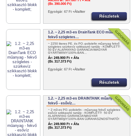
Akciós ár:
307.087 Ft + Áfa
(Br. 390.000 Ft)
Egységár: 67 Ft +Áfa/liter
Részletek
1.2. ~ 2,25 m3-es DrainTank ECO műanyag -
fekvő szögletes…
~ 2250 literes PE. és PO.-poliolefin műanyag fekvő
szögletes szürkevíz szikkasztó tartály - KOMPLETT!
50 ÉV ALAPANYAG GARANCIA!MAGYAR
GYÁRTMÁNY!100%-BAN…
Ár:
249.900 Ft + Áfa
(Br. 317.373 Ft)
Egységár: 67 Ft +Áfa/liter
Részletek
1.2. ~ 2,25 m3-es DRAINTANK műanyag -
fekvő - esővíz…
~ 2 m3-es PO.-poliolefin - műanyag fekvő szögletes
esővíz szikkasztó tartály - KOMPLETT! 50 ÉV
ALAPANYAG GARANCIA!MAGYAR
GYÁRTMÁNY!100%-BAN ÚJRAHASZNOSÍTHATÓ!
EGYSZERŰEN…
Ár:
249.900 Ft + Áfa
(Br. 317.373 Ft)