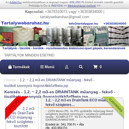
Az
Addel.hu
webáruházakban a tegnapi napon
409.050 Ft
értékű termék cserélt gazdát!
Próbálja ki Ön is
INGYEN
>>
Webáruházat indítok!
<<
Kapcsolat:
+3678310073 vagy +36303834000 |
tartalywebaruhaz@gmail.com
TARTÁLYOK MINDEN ESETRE!
Termékek
Menü
0
Főoldal
>
1.2. ~ 2,2 m3-es DRAINTANK műanyag - fekvő -
tisztított szennyvíz /logos/cttkb5zf9wia.jsp
Keresés - 1.2. ~ 2,2 m3-es DRAINTANK műanyag - fekvő -
tisztított szennyvíz /logos/cttkb5zf9wia.jsp
1.2. ~ 2,2 m3-es DrainTank ECO műanyag -
fekvő szögletes…
~ 2250 literes PE. és PO.-poliolefin műanyag fekvő
szögletes tisztított szennyvíz / szürkevíz szikkasztó
tartály - KOMPLETT! 50 ÉV ALAPANYAG
GARANCIA!MAGYAR…
Eredeti ár:
341.700 Ft + Áfa
(Br. 433.959 Ft)