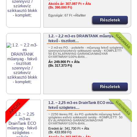
Akciós ár:
307.087 Ft + Áfa
(Br. 390.000 Ft)
Egységár: 67 Ft +Áfa/liter
Részletek
1.2. ~ 2,2 m3-es DRAINTANK műanyag -
fekvő - tisztított…
~ 2 m3-es PO. - poliolefin - műanyag fekvő szögletes
szennyvíz/szürkevíz szikkasztó tartály - KOMPLETT!
50 ÉV ALAPANYAG GARANCIA!MAGYAR
GYÁRTMÁNY!100%-BAN…
Ár:
249.900 Ft + Áfa
(Br. 317.373 Ft)
Részletek
1.2. ~ 2,25 m3-es DrainTank ECO műanyag -
fekvő szögletes…
~ 2250 literes PE. és PO.-poliolefin műanyag fekvő
szögletes esővíz szikkasztó tartály - KOMPLETT! 50
ÉV ALAPANYAG GARANCIA!MAGYAR
GYÁRTMÁNY!100%-BAN…
Eredeti ár:
341.700 Ft + Áfa
(Br. 433.959 Ft)