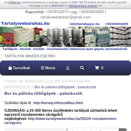
Az
Addel.hu
webáruházakban a tegnapi napon
1.226.741 Ft
értékű termék cserélt gazdát!
Próbálja ki Ön is
INGYEN
>>
Webáruházat indítok!
<<
Kapcsolat:
+3678310073 vagy +36303834000 |
tartalywebaruhaz@gmail.com
TARTÁLYOK MINDEN ESETRE!
Termékek
Menü
0
Főoldal
>
M. BORÁSZATI, ÉLELMISZER-IPARI GÉPEK,
BERENDEZÉSE
>
Bor és pálinka töltőgépek - palackozók
Bor és pálinka töltőgépek - palackozók
Szállítási díjak itt:
http://tartaly.info/szallitas.html
ÚJDONSÁG: a 25-300 literes úszófedeles tartályait zárhatóvá teheti
egyszerű rozsdamentes zárógyűrű
segítségével:
http://www.tartalywebaruhaz.hu/39226-rozsdamentes-
zarogyuru