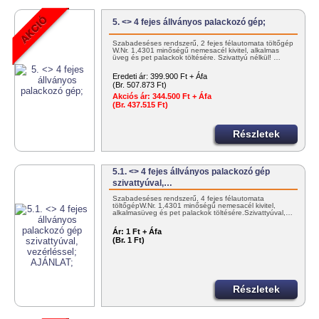
5. <> 4 fejes állványos palackozó gép;
Szabadeséses rendszerű, 2 fejes félautomata töltőgép
W.Nr. 1,4301 minőségű nemesacél kivitel, alkalmas
üveg és pet palackok töltésére. Szivattyú nélkül! …
Eredeti ár:
399.900 Ft + Áfa
(Br. 507.873 Ft)
Akciós ár:
344.500 Ft + Áfa
(Br. 437.515 Ft)
Részletek
5.1. <> 4 fejes állványos palackozó gép
szivattyúval,…
Szabadeséses rendszerű, 4 fejes félautomata
töltőgépW.Nr. 1,4301 minőségű nemesacél kivitel,
alkalmasüveg és pet palackok töltésére.Szivattyúval,…
Ár:
1 Ft + Áfa
(Br. 1 Ft)
Részletek