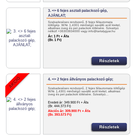
3. <> 6 fejes asztali palackozó gép,
AJÁNLAT;
Szabadeséses rendszerű, 6 fejes félautomata
töltőgép. W.Nr. 1,4301 minőségű saválló acél kivitel,
alkalmas üveg és pet palackok töltésére. Szivattyú
nélkül! +36303834000 vagy info@tartalygyar.hu
Ár:
1 Ft + Áfa
(Br. 1 Ft)
Részletek
4. <> 2 fejes állványos palackozó gép;
Szabadeséses rendszerű, 2 fejes félautomata töltőgép
W.Nr. 1,4301 minőségű saválló acél kivitel, alkalmas
üveg és pet palackok töltésére. Szivattyú…
Eredeti ár:
349.900 Ft + Áfa
(Br. 444.373 Ft)
Akciós ár:
309.900 Ft + Áfa
(Br. 393.573 Ft)
Részletek