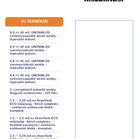
ÚJ TERMÉKEK
8.9 <> 45 m3, UNITANK-2D
esővíz/csapadék tároló tartály -
lépésálló tetővel;
8.9 <> 45 m3, UNITANK-2D
szennyvíztároló tartály -
lépésálló tetővel;
8.8 <> 40 m3, UNITANK-2D
szennyvíztároló tartály -
lépésálló tetővel;
8.8 <> 40 m3, UNITANK-2D
esővíz/csapadék tároló tartály -
lépésálló tetővel;
1. Levegőztető buborék tartály
Kegyedi rendszerhez - 125 liter;
1.2. ~ 2,25 m3-es DrainTank
ECO műanyag - fekvő szögletes
- szürkevíz szikkasztó blokk -
komplett;
1.2. ~ 2,2 m3-es DrainTank ECO
műanyag - fekvő szögletes -
tisztított szennyvíz / szürkevíz
szikkasztó blokk - komplett;
1.2. ~ 2,25 m3-es DrainTank