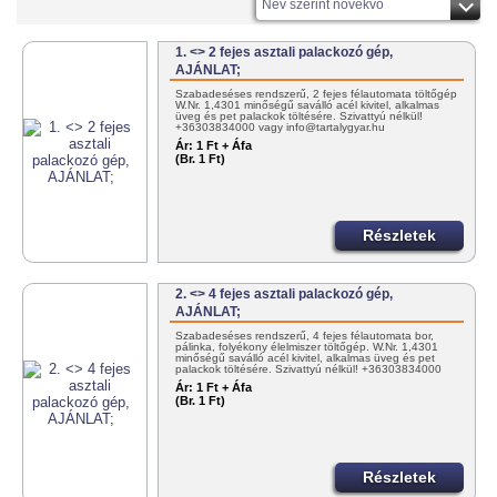
Név szerint növekvő
1. <> 2 fejes asztali palackozó gép,
AJÁNLAT;
Szabadeséses rendszerű, 2 fejes félautomata töltőgép
W.Nr. 1,4301 minőségű saválló acél kivitel, alkalmas
üveg és pet palackok töltésére. Szivattyú nélkül!
+36303834000 vagy info@tartalygyar.hu
Ár:
1 Ft + Áfa
(Br. 1 Ft)
Részletek
2. <> 4 fejes asztali palackozó gép,
AJÁNLAT;
Szabadeséses rendszerű, 4 fejes félautomata bor,
pálinka, folyékony élelmiszer töltőgép. W.Nr. 1,4301
minőségű saválló acél kivitel, alkalmas üveg és pet
palackok töltésére. Szivattyú nélkül! +36303834000
vagy…
Ár:
1 Ft + Áfa
(Br. 1 Ft)
Részletek