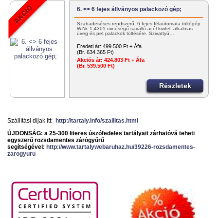
6. <> 6 fejes állványos palackozó gép;
Szabadeséses rendszerű, 6 fejes félautomata töltőgép
W.Nr. 1,4301 minőségű saválló acél kivitel, alkalmas
üveg és pet palackok töltésére. Szivattyú…
Eredeti ár:
499.500 Ft + Áfa
(Br. 634.365 Ft)
Akciós ár:
424.803 Ft + Áfa
(Br. 539.500 Ft)
Részletek
Szállítási díjak itt:
http://tartaly.info/szallitas.html
ÚJDONSÁG: a 25-300 literes úszófedeles tartályait zárhatóvá teheti
egyszerű rozsdamentes zárógyűrű
segítségével:
http://www.tartalywebaruhaz.hu/39226-rozsdamentes-
zarogyuru