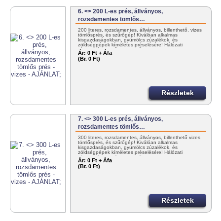
6. <> 200 L-es prés, állványos,
rozsdamentes tömlős…
200 literes, rozsdamentes, állványos, billenthető, vizes
tömlősprés, és szűrőgép! Kiválóan alkalmas
kisgazdaságokban, gyümölcs zúzalékok, és
zöldségpépek kíméletes préselésére! Hálózati
víznyomással működtethető!…
Ár:
0 Ft + Áfa
(Br. 0 Ft)
Részletek
7. <> 300 L-es prés, állványos,
rozsdamentes tömlős…
300 literes, rozsdamentes, állványos, billenthető vizes
tömlősprés, és szűrőgép! Kiválóan alkalmas
kisgazdaságokban, gyümölcs zúzalékok, és
zöldségpépek kíméletes préselésére! Hálózati
víznyomással működtethető!…
Ár:
0 Ft + Áfa
(Br. 0 Ft)
Részletek