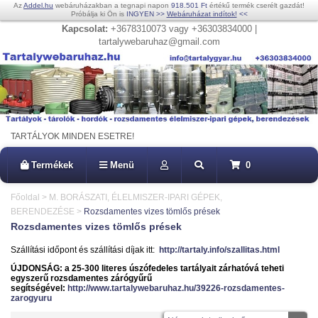
Az
Addel.hu
webáruházakban a tegnapi napon
918.501 Ft
értékű termék cserélt gazdát!
Próbálja ki Ön is
INGYEN
>>
Webáruházat indítok!
<<
Kapcsolat:
+3678310073 vagy +36303834000 |
tartalywebaruhaz@gmail.com
TARTÁLYOK MINDEN ESETRE!
Termékek
Menü
0
Főoldal
>
M. BORÁSZATI, ÉLELMISZER-IPARI GÉPEK,
BERENDEZÉSE
>
Rozsdamentes vizes tömlős prések
Rozsdamentes vizes tömlős prések
Szállítási időpont és szállítási díjak itt:
http://tartaly.info/szallitas.html
ÚJDONSÁG: a 25-300 literes úszófedeles tartályait zárhatóvá teheti
egyszerű rozsdamentes zárógyűrű
segítségével:
http://www.tartalywebaruhaz.hu/39226-rozsdamentes-
zarogyuru