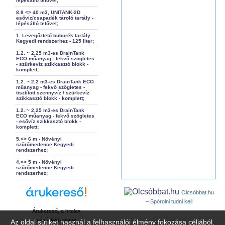
lépésálló tetővel;
8.8 <> 40 m3, UNITANK-2D
esővíz/csapadék tároló tartály -
lépésálló tetővel;
1. Levegőztető buborék tartály
Kegyedi rendszerhez - 125 liter;
1.2. ~ 2,25 m3-es DrainTank
ECO műanyag - fekvő szögletes
- szürkevíz szikkasztó blokk -
komplett;
1.2. ~ 2,2 m3-es DrainTank ECO
műanyag - fekvő szögletes -
tisztított szennyvíz / szürkevíz
szikkasztó blokk - komplett;
1.2. ~ 2,25 m3-es DrainTank
ECO műanyag - fekvő szögletes
- esővíz szikkasztó blokk -
komplett;
5.<> 6 m - Növényi
szűrőmedence Kegyedi
rendszerhez;
4.<> 5 m - Növényi
szűrőmedence Kegyedi
rendszerhez;
Olcsóbbat.hu
– Spórolni tudni kell
Árukereső, a hiteles
vásárlási kalauz
Az oldal sütiket használ a felhasználói élmény fokozása céljából.