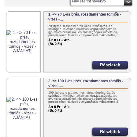
Név szerint növekvő
1. <> 70 L-es prés, rozsdamentes tömlős -
vizes -…
70 literes, rozsdamentes vizes tömlősprés, és
szűrőgép! Kiválóan alkalmas kisgazdaságokban,
gyümölcs zúzalékok, és zöldségpépek kíméletes
préselésére! Hálózati víznyomással működtethető!
+36303834000
Ár:
0 Ft + Áfa
(Br. 0 Ft)
Részletek
2. <> 100 L-es prés, rozsdamentes tömlős -
vizes -…
100 literes, rozsdamentes, vizes tömlősprés, és
szűrőgép! Kiválóan alkalmas kisgazdaságokban,
gyümölcs zúzalékok, és zöldségpépek kíméletes
préselésére! Hálózati víznyomással működtethető!
30/383-4000
Ár:
0 Ft + Áfa
(Br. 0 Ft)
Részletek