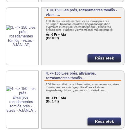
3. <> 150 L-es prés, rozsdamentes tömlős -
vizes -…
150 literes, rozsdamentes, vizes tömlősprés, és
szűrőgép! Kiválóan alkalmas kisgazdaságokban,
gyümölcs zúzalékok, és zöldségpépek kíméletes
préselésére! Hálózati víznyomással működtethető!
30/383-4000
Ár:
0 Ft + Áfa
(Br. 0 Ft)
Részletek
4. <> 150 L-es prés, állványos,
rozsdamentes tömlős…
150 literes, állványos billenthetős, rozsdamentes, vizes
tömlősprés, és szűrőgép! Kiválóan alkalmas
kisgazdaságokban, gyümölcs zúzalékok, és…
Ár:
1 Ft + Áfa
(Br. 1 Ft)
Részletek