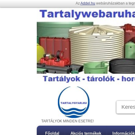
Az
Addel.hu
webáruházakban a teg
TARTÁLYOK MINDEN ESETRE!
Főoldal
Akciós termékek
Információk