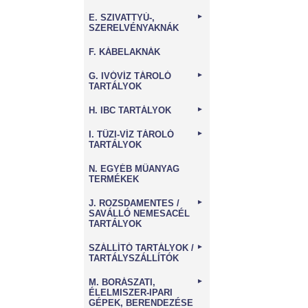
E. SZIVATTYÚ-,
►
SZERELVÉNYAKNÁK
F. KÁBELAKNÁK
G. IVÓVÍZ TÁROLÓ
►
TARTÁLYOK
H. IBC TARTÁLYOK
►
I. TŰZI-VÍZ TÁROLÓ
►
TARTÁLYOK
N. EGYÉB MŰANYAG
TERMÉKEK
J. ROZSDAMENTES /
►
SAVÁLLÓ NEMESACÉL
TARTÁLYOK
SZÁLLÍTÓ TARTÁLYOK /
►
TARTÁLYSZÁLLÍTÓK
M. BORÁSZATI,
►
ÉLELMISZER-IPARI
GÉPEK, BERENDEZÉSE