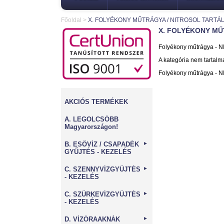
Főoldal
>
X. FOLYÉKONY MŰTRÁGYA / NITROSOL TARTÁ
X. FOLYÉKONY MŰ
Folyékony műtrágya - NI
A kategória nem tartalm
Folyékony műtrágya - NI
AKCIÓS TERMÉKEK
A. LEGOLCSÓBB
Magyarországon!
B. ESŐVÍZ / CSAPADÉK
►
GYŰJTÉS - KEZELÉS
C. SZENNYVÍZGYŰJTÉS
►
- KEZELÉS
C. SZÜRKEVÍZGYŰJTÉS
►
- KEZELÉS
D. VÍZÓRAAKNÁK
►