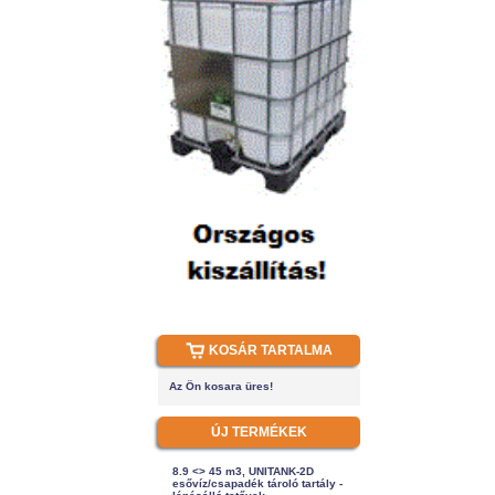
KOSÁR TARTALMA
Az Ön kosara üres!
ÚJ TERMÉKEK
8.9 <> 45 m3, UNITANK-2D
esővíz/csapadék tároló tartály -