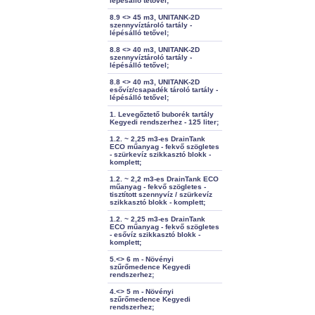
lépésálló tetővel;
8.9 <> 45 m3, UNITANK-2D
szennyvíztároló tartály -
lépésálló tetővel;
8.8 <> 40 m3, UNITANK-2D
szennyvíztároló tartály -
lépésálló tetővel;
8.8 <> 40 m3, UNITANK-2D
esővíz/csapadék tároló tartály -
lépésálló tetővel;
1. Levegőztető buborék tartály
Kegyedi rendszerhez - 125 liter;
1.2. ~ 2,25 m3-es DrainTank
ECO műanyag - fekvő szögletes
- szürkevíz szikkasztó blokk -
komplett;
1.2. ~ 2,2 m3-es DrainTank ECO
műanyag - fekvő szögletes -
tisztított szennyvíz / szürkevíz
szikkasztó blokk - komplett;
1.2. ~ 2,25 m3-es DrainTank
ECO műanyag - fekvő szögletes
- esővíz szikkasztó blokk -
komplett;
5.<> 6 m - Növényi
szűrőmedence Kegyedi
rendszerhez;
4.<> 5 m - Növényi
szűrőmedence Kegyedi
rendszerhez;