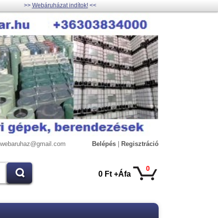
>>
Webáruházat indítok!
<<
lywebaruhaz@gmail.com
Belépés
|
Regisztráció
0
0 Ft +Áfa