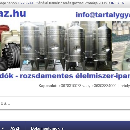
napi napon
1.226.741 Ft
értékű termék cserélt gazdát! Próbálja ki Ön is
INGYEN
Kapcsolat:
+3678310073 vagy +36303834000 | tarta
▾
ÁSZF
Dokumentumok
▾