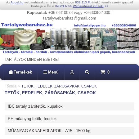
Az
Addel.hu
webáruházakban a tegnapi napon
838.113 Ft
értékű termék cserélt gazdát!
Próbálja ki Ön is
INGYEN
>>
Webáruházat indítok!
<<
Kapcsolat:
+3678310073 vagy +36303834000 |
tartalywebaruhaz@gmail.com
TARTÁLYOK MINDEN ESETRE!
Termékek
Menü
0
Főoldal
>
TETŐK, FEDELEK, ZÁRÓSAPKÁK, CSAPOK
TETŐK, FEDELEK, ZÁRÓSAPKÁK, CSAPOK
IBC tartály zárótetők, kupakok
PE műanyag tetők, fedelek
MŰANYAG AKNAFEDLAPOK - A15 - 1500 kg;