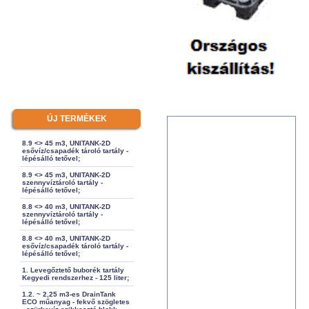
ÚJ TERMÉKEK
8.9 <> 45 m3, UNITANK-2D
esővíz/csapadék tároló tartály -
lépésálló tetővel;
8.9 <> 45 m3, UNITANK-2D
szennyvíztároló tartály -
lépésálló tetővel;
8.8 <> 40 m3, UNITANK-2D
szennyvíztároló tartály -
lépésálló tetővel;
8.8 <> 40 m3, UNITANK-2D
esővíz/csapadék tároló tartály -
lépésálló tetővel;
1. Levegőztető buborék tartály
Kegyedi rendszerhez - 125 liter;
1.2. ~ 2,25 m3-es DrainTank
ECO műanyag - fekvő szögletes