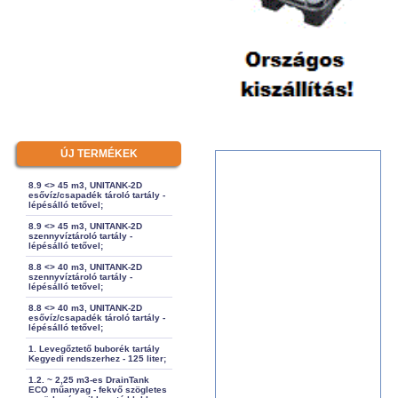
ÚJ TERMÉKEK
8.9 <> 45 m3, UNITANK-2D
esővíz/csapadék tároló tartály -
lépésálló tetővel;
8.9 <> 45 m3, UNITANK-2D
szennyvíztároló tartály -
lépésálló tetővel;
8.8 <> 40 m3, UNITANK-2D
szennyvíztároló tartály -
lépésálló tetővel;
8.8 <> 40 m3, UNITANK-2D
esővíz/csapadék tároló tartály -
lépésálló tetővel;
1. Levegőztető buborék tartály
Kegyedi rendszerhez - 125 liter;
1.2. ~ 2,25 m3-es DrainTank
ECO műanyag - fekvő szögletes