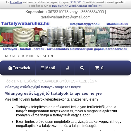
Az
Addel.hu
webáruházakban a tegnapi napon
918.501 Ft
értékű termék cserélt gazdát!
Próbálja ki Ön is
INGYEN
>>
Webáruházat indítok!
<<
Kapcsolat:
+3678310073 vagy +36303834000 |
tartalywebaruhaz@gmail.com
TARTÁLYOK MINDEN ESETRE!
Termékek
Menü
0
Főoldal
>
B. ESŐVÍZ / CSAPADÉK GYŰJTÉS - KEZELÉS
>
Műanyag esővízgyűjtő tartályok talajvizes helyre
Műanyag esővízgyűjtő tartályok talajvizes helyre
Mire kell figyelni tartályok telepítésekor talajvizes területen?
Tartályok telepítésekor tartózkodni kell olyan területektől, ahol a
talajvíz magasabban helyezkedik el, mivel a magas talajvízszint
könnyen károsíthatja a tartály falát vagy alapot.
Ezért fontos előzetesen megfelelő talajvizsgálatokat végezni, hogy
megállapítsuk a talajvízszintet és a talaj minőségét.