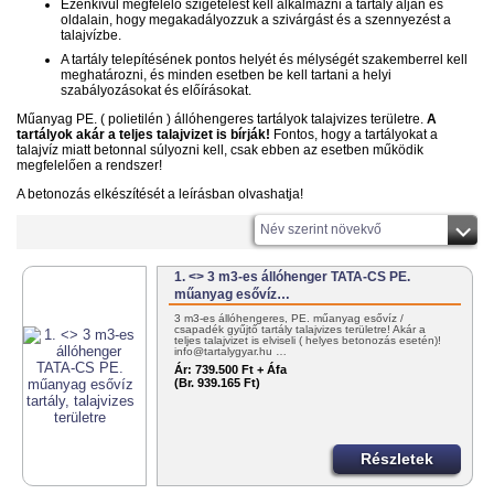
Ezenkívül megfelelő szigetelést kell alkalmazni a tartály alján és
oldalain, hogy megakadályozzuk a szivárgást és a szennyezést a
talajvízbe.
A tartály telepítésének pontos helyét és mélységét szakemberrel kell
meghatározni, és minden esetben be kell tartani a helyi
szabályozásokat és előírásokat.
Műanyag PE. ( polietilén ) állóhengeres tartályok talajvizes területre.
A
tartályok akár a teljes talajvizet is bírják!
Fontos, hogy a tartályokat a
talajvíz miatt betonnal súlyozni kell, csak ebben az esetben működik
megfelelően a rendszer!
A betonozás elkészítését a leírásban olvashatja!
Név szerint növekvő
1. <> 3 m3-es állóhenger TATA-CS PE.
műanyag esővíz…
3 m3-es állóhengeres, PE. műanyag esővíz /
csapadék gyűjtő tartály talajvizes területre! Akár a
teljes talajvizet is elviseli ( helyes betonozás esetén)!
info@tartalygyar.hu …
Ár:
739.500 Ft + Áfa
(Br. 939.165 Ft)
Részletek