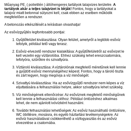
Műanyag PE. ( polietilén ) állóhengeres tartályok talajvizes területre.
A
tartályok akár a teljes talajvizet is bírják!
Fontos, hogy a tartályokat a
talajvíz miatt betonnal súlyozni kell, csak ebben az esetben működik
megfelelően a rendszer.
A betonozás elkészítését a leírásban olvashatja!
Az esővízgyűjtés legfontosabb pontjai:
Gyűjtőfelület kiválasztása: Olyan felület, amelyről a legtöbb esővíz
lefolyik, például tető vagy terasz.
Esővíz-elvezető rendszer kialakítása: A gyűjtőfelületről az esővizet le
kell vezetni egy víztárolóba. Ehhez szükség lehet ereszcsatornára,
lefolyóra, szűrőkre és szivattyúra.
Víztároló kiválasztása: A víztárolónak megfelelő méretűnek kell lennie
a gyűjtött esővíz mennyiségéhez képest. Fontos, hogy a tároló tiszta
és zárt legyen, hogy megóvja a víz minőségét.
Szivattyú kiválasztása: Ha az esővízgyűjtő rendszer nem képes a víz
eljuttatására a felhasználási helyre, akkor szivattyúra lehet szükség.
Víz minőségének ellenőrzése: Az esővíznek megfelelő minőségűnek
kell lennie a felhasználási célhoz. Például öntözéshez alkalmas
lehet, de nem ajánlott ivóvízként használni.
További felhasználási lehetőségek: Az esővíz használható öntözésre,
WC öblítésre, mosásra, és egyéb háztartási tevékenységekre. Az
esővíz használatával csökkenthető a vízfogyasztás és az esővíz
elvezetése a csatornába.