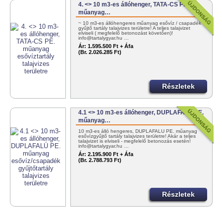
4. <> 10 m3-es állóhenger, TATA-CS PE.
műanyag…
~ 10 m3-es állóhengeres műanyag esővíz / csapadék
gyűjtő tartály talajvizes területre! A teljes talajvizet
elviseli ( megfelelő betonozást követően)!
info@tartalygyar.hu …
Ár:
1.595.500 Ft + Áfa
(Br. 2.026.285 Ft)
Részletek
4.1 <> 10 m3-es állóhenger, DUPLAFALÚ PE.
műanyag…
10 m3-es álló hengeres, DUPLAFALÚ PE. műanyag
esővízgyűjtő tartály talajvizes területre! Akár a teljes
talajvizet is elviseli - megfelelő betonozás esetén!
info@tartalygyar.hu …
Ár:
2.195.900 Ft + Áfa
(Br. 2.788.793 Ft)
Részletek