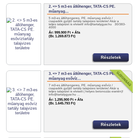
2. <> 5 m3-es állóhenger, TATA-CS PE.
műanyag…
5 m3-es állóhengeres, PE. műanyag esővíz /
csapadék gyűjtő tartály talajvizes területre! Akár a
teljes talajvizet is elviseli! info@tartalygyar.hu 30/383-
4000
Ár:
999.900 Ft + Áfa
(Br. 1.269.873 Ft)
Részletek
3. <> 7 m3-es állóhenger, TATA-CS PE.
műanyag esővíz…
7 m3-es állóhengeres, PE. műanyag esővíz /
csapadék gyűjtő tartály talajvizes területre! Akár a
teljes talajvizet is elviseli ( helyes betonozás esetén)!
info@tartalygyar.hu …
Ár:
1.295.900 Ft + Áfa
(Br. 1.645.793 Ft)
Részletek