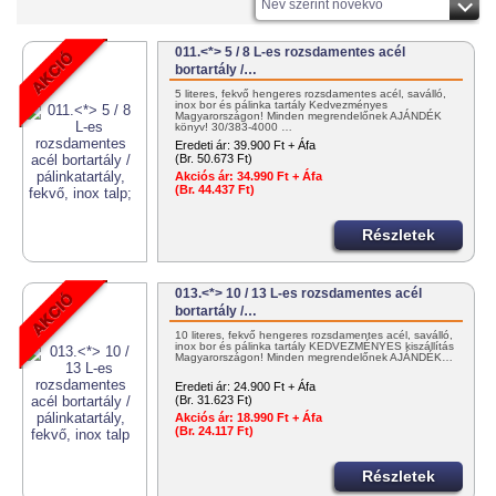
Név szerint növekvő
011.<*> 5 / 8 L-es rozsdamentes acél
bortartály /…
5 literes, fekvő hengeres rozsdamentes acél, saválló,
inox bor és pálinka tartály Kedvezményes
Magyarországon! Minden megrendelőnek AJÁNDÉK
könyv! 30/383-4000 …
Eredeti ár:
39.900 Ft + Áfa
(Br. 50.673 Ft)
Akciós ár:
34.990 Ft + Áfa
(Br. 44.437 Ft)
Részletek
013.<*> 10 / 13 L-es rozsdamentes acél
bortartály /…
10 literes, fekvő hengeres rozsdamentes acél, saválló,
inox bor és pálinka tartály KEDVEZMÉNYES kiszállítás
Magyarországon! Minden megrendelőnek AJÁNDÉK…
Eredeti ár:
24.900 Ft + Áfa
(Br. 31.623 Ft)
Akciós ár:
18.990 Ft + Áfa
(Br. 24.117 Ft)
Részletek