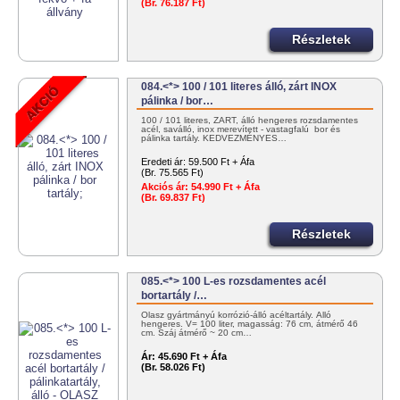
(Br. 76.187 Ft)
Részletek
084.<*> 100 / 101 literes álló, zárt INOX
pálinka / bor…
100 / 101 literes, ZÁRT, álló hengeres rozsdamentes
acél, saválló, inox merevített - vastagfalú bor és
pálinka tartály. KEDVEZMÉNYES…
Eredeti ár:
59.500 Ft + Áfa
(Br. 75.565 Ft)
Akciós ár:
54.990 Ft + Áfa
(Br. 69.837 Ft)
Részletek
085.<*> 100 L-es rozsdamentes acél
bortartály /…
Olasz gyártmányú korrózió-álló acéltartály. Álló
hengeres. V= 100 liter, magasság: 76 cm, átmérő 46
cm. Száj átmérő ~ 20 cm…
Ár:
45.690 Ft + Áfa
(Br. 58.026 Ft)