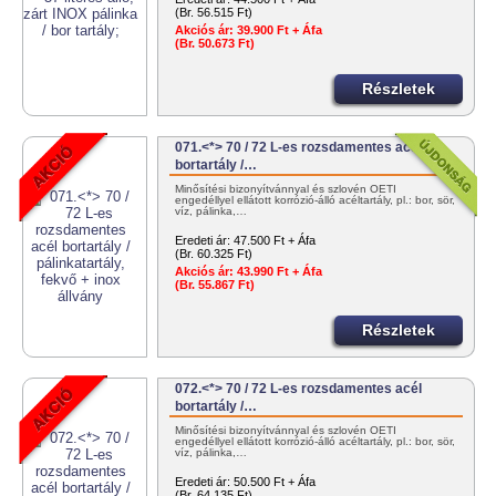
(Br. 56.515 Ft)
Akciós ár:
39.900 Ft + Áfa
(Br. 50.673 Ft)
Részletek
071.<*> 70 / 72 L-es rozsdamentes acél
bortartály /…
Minősítési bizonyítvánnyal és szlovén OÉTI
engedéllyel ellátott korrózió-álló acéltartály, pl.: bor, sör,
víz, pálinka,…
Eredeti ár:
47.500 Ft + Áfa
(Br. 60.325 Ft)
Akciós ár:
43.990 Ft + Áfa
(Br. 55.867 Ft)
Részletek
072.<*> 70 / 72 L-es rozsdamentes acél
bortartály /…
Minősítési bizonyítvánnyal és szlovén OÉTI
engedéllyel ellátott korrózió-álló acéltartály, pl.: bor, sör,
víz, pálinka,…
Eredeti ár:
50.500 Ft + Áfa
(Br. 64.135 Ft)