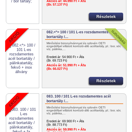
Akciós ár:
44.990 Ft + Áfa
(Br. 57.137 Ft)
Részletek
082.<*> 100 / 101 L-es rozsdamentes acél
bortartály /…
Minősítési bizonyítvánnyal és szlovén OÉTI
engedéllyel ellátott korrózió-álló acéltartály, pl.: bor, sör,
víz, pálinka,…
Eredeti ár:
54.900 Ft + Áfa
(Br. 69.723 Ft)
Akciós ár:
51.990 Ft + Áfa
(Br. 66.027 Ft)
Részletek
083. 100 / 101 L-es rozsdamentes acél
bortartály /…
Minősítési bizonyítvánnyal és szlovén OÉTI
engedéllyel ellátott korrózió-álló acéltartály, pl.: bor, sör,
víz, pálinka,…
Eredeti ár:
69.900 Ft + Áfa
(Br. 88.773 Ft)
Akciós ár:
59.990 Ft + Áfa