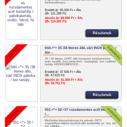
Kedvezményes…
Eredeti ár:
95.500 Ft + Áfa
(Br. 121.285 Ft)
Akciós ár:
89.990 Ft + Áfa
(Br. 114.287 Ft)
Részletek
044.<*> 35 /38 literes álló, zárt INOX pálinka /
bor…
35 / 40 literes, ZÁRT, álló hengeres rozsdamentes
acél, saválló, inox merevített - vastagfalú bor / pálinka
tartály. KEDVEZMÉNYES…
Eredeti ár:
37.500 Ft + Áfa
(Br. 47.625 Ft)
Akciós ár:
31.300 Ft + Áfa
(Br. 39.751 Ft)
Részletek
051.<*> 50 / 57 rozsdamentes acél bortartály
/…
Minősítési bizonyítvánnyal és szlovén OÉTI
engedéllyel ellátott korrózió-álló acéltartály, pl.: bor, sör,
víz, pálinka,…