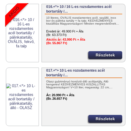
016.<*> 10 / 16 L-es rozsdamentes acél
bortartály /…
10 literes, OVÁLIS rozsdamentes acél, saválló, inox
bor és pálinka tartály + fa talp; KEDVEZMÉNYES
kiszállítás Magyarországon! Minden megrendelőnek…
Eredeti ár:
49.900 Ft + Áfa
(Br. 63.373 Ft)
Akciós ár:
43.990 Ft + Áfa
(Br. 55.867 Ft)
Részletek
017.<*> 10 L-es rozsdamentes acél
bortartály /…
Olasz gyártmányú korrózió-álló acéltartály. Álló
hengeres! KEDVEZMÉNYES KISZÁLLÍTÁS
Magyarországon! V=10 liter, magasság: 22 cm,…
Ár:
20.990 Ft + Áfa
(Br. 26.657 Ft)
Részletek