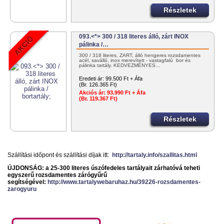
Részletek
093.<*> 300 / 318 literes álló, zárt INOX
pálinka /…
300 / 318 literes, ZÁRT, álló hengeres rozsdamentes
acél, saválló, inox merevített - vastagfalú bor és
pálinka tartály. KEDVEZMÉNYES…
Eredeti ár:
99.500 Ft + Áfa
(Br. 126.365 Ft)
Akciós ár:
93.990 Ft + Áfa
(Br. 119.367 Ft)
Részletek
Szállítási időpont és szállítási díjak itt:
http://tartaly.info/szallitas.html
ÚJDONSÁG: a 25-300 literes úszófedeles tartályait zárhatóvá teheti
egyszerű rozsdamentes zárógyűrű
segítségével:
http://www.tartalywebaruhaz.hu/39226-rozsdamentes-
zarogyuru