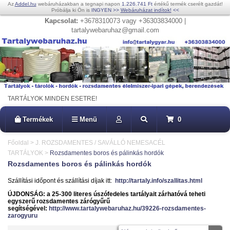
Az
Addel.hu
webáruházakban a tegnapi napon
1.226.741 Ft
értékű termék cserélt gazdát!
Próbálja ki Ön is
INGYEN
>>
Webáruházat indítok!
<<
Kapcsolat:
+3678310073 vagy +36303834000 |
tartalywebaruhaz@gmail.com
TARTÁLYOK MINDEN ESETRE!
Termékek
Menü
0
Főoldal
>
J. ROZSDAMENTES / SAVÁLLÓ NEMESACÉL
TARTÁLYOK
>
Rozsdamentes boros és pálinkás hordók
Rozsdamentes boros és pálinkás hordók
Szállítási időpont és szállítási díjak itt:
http://tartaly.info/szallitas.html
ÚJDONSÁG: a 25-300 literes úszófedeles tartályait zárhatóvá teheti
egyszerű rozsdamentes zárógyűrű
segítségével:
http://www.tartalywebaruhaz.hu/39226-rozsdamentes-
zarogyuru