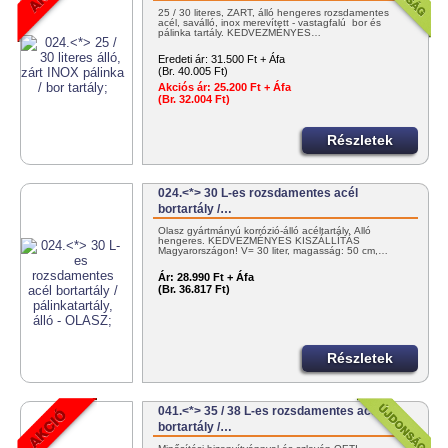
25 / 30 literes, ZÁRT, álló hengeres rozsdamentes
acél, saválló, inox merevített - vastagfalú bor és
pálinka tartály. KEDVEZMÉNYES…
Eredeti ár:
31.500 Ft + Áfa
(Br. 40.005 Ft)
Akciós ár:
25.200 Ft + Áfa
(Br. 32.004 Ft)
Részletek
024.<*> 30 L-es rozsdamentes acél
bortartály /…
Olasz gyártmányú korrózió-álló acéltartály. Álló
hengeres. KEDVEZMÉNYES KISZÁLLÍTÁS
Magyarországon! V= 30 liter, magasság: 50 cm,…
Ár:
28.990 Ft + Áfa
(Br. 36.817 Ft)
Részletek
041.<*> 35 / 38 L-es rozsdamentes acél
bortartály /…