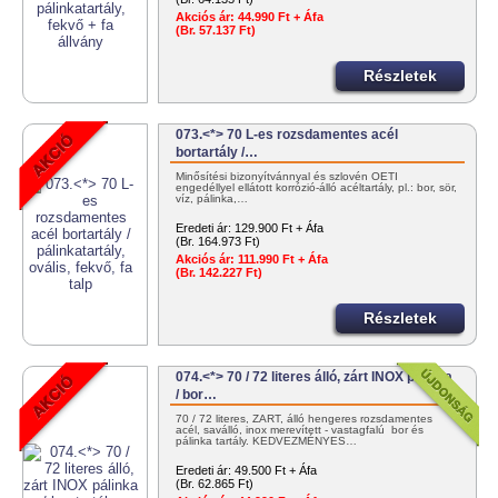
Akciós ár:
44.990 Ft + Áfa
(Br. 57.137 Ft)
Részletek
073.<*> 70 L-es rozsdamentes acél
bortartály /…
Minősítési bizonyítvánnyal és szlovén OÉTI
engedéllyel ellátott korrózió-álló acéltartály, pl.: bor, sör,
víz, pálinka,…
Eredeti ár:
129.900 Ft + Áfa
(Br. 164.973 Ft)
Akciós ár:
111.990 Ft + Áfa
(Br. 142.227 Ft)
Részletek
074.<*> 70 / 72 literes álló, zárt INOX pálinka
/ bor…
70 / 72 literes, ZÁRT, álló hengeres rozsdamentes
acél, saválló, inox merevített - vastagfalú bor és
pálinka tartály. KEDVEZMÉNYES…
Eredeti ár:
49.500 Ft + Áfa
(Br. 62.865 Ft)