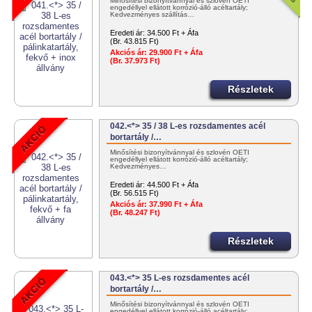
Minősítési bizonyítvánnyal és szlovén OÉTI
engedéllyel ellátott korrózió-álló acéltartály;
Kedvezményes szállítás…
Eredeti ár:
34.500 Ft + Áfa
(Br. 43.815 Ft)
Akciós ár:
29.900 Ft + Áfa
(Br. 37.973 Ft)
Részletek
042.<*> 35 / 38 L-es rozsdamentes acél
bortartály /…
Minősítési bizonyítvánnyal és szlovén OÉTI
engedéllyel ellátott korrózió-álló acéltartály;
Kedvezményes…
Eredeti ár:
44.500 Ft + Áfa
(Br. 56.515 Ft)
Akciós ár:
37.990 Ft + Áfa
(Br. 48.247 Ft)
Részletek
043.<*> 35 L-es rozsdamentes acél
bortartály /…
Minősítési bizonyítvánnyal és szlovén OÉTI
engedéllyel ellátott korrózió-álló acéltartály;