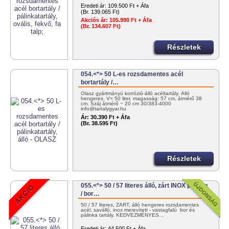
Eredeti ár:
109.500 Ft + Áfa
(Br. 139.065 Ft)
Akciós ár:
105.990 Ft + Áfa
(Br. 134.607 Ft)
Részletek
054.<*> 50 L-es rozsdamentes acél
bortartály /…
Olasz gyártmányú korrózió-álló acéltartály. Álló
hengeres. V= 50 liter, magasság: 57 cm, átmérő 38
cm. Száj átmérő ~ 20 cm 30/383-4000
info@tartalygyar.hu
Ár:
30.390 Ft + Áfa
(Br. 38.595 Ft)
Részletek
055.<*> 50 / 57 literes álló, zárt INOX pálinka
/ bor…
50 / 57 literes, ZÁRT, álló hengeres rozsdamentes
acél, saválló, inox merevített - vastagfalú bor és
pálinka tartály. KEDVEZMÉNYES…
Eredeti ár:
44.500 Ft + Áfa