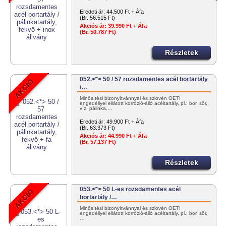
Eredeti ár:
44.500 Ft + Áfa
(Br. 56.515 Ft)
Akciós ár:
39.990 Ft + Áfa
(Br. 50.787 Ft)
Részletek
052.<*> 50 / 57 rozsdamentes acél bortartály
/…
Minősítési bizonyítvánnyal és szlovén OÉTI
engedéllyel ellátott korrózió-álló acéltartály, pl.: bor, sör,
víz, pálinka,…
Eredeti ár:
49.900 Ft + Áfa
(Br. 63.373 Ft)
Akciós ár:
44.990 Ft + Áfa
(Br. 57.137 Ft)
Részletek
053.<*> 50 L-es rozsdamentes acél
bortartály /…
Minősítési bizonyítvánnyal és szlovén OÉTI
engedéllyel ellátott korrózió-álló acéltartály, pl.: bor, sör,
…