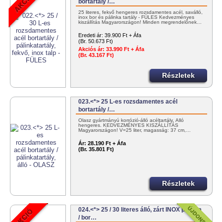
bortartály /…
25 literes, fekvő hengeres rozsdamentes acél, saválló,
inox bor és pálinka tartály - FÜLES Kedvezményes
kiszállítás Magyarországon! Minden megrendelőnek…
Eredeti ár:
39.900 Ft + Áfa
(Br. 50.673 Ft)
Akciós ár:
33.990 Ft + Áfa
(Br. 43.167 Ft)
Részletek
023.<*> 25 L-es rozsdamentes acél
bortartály /…
Olasz gyártmányú korrózió-álló acéltartály. Álló
hengeres. KEDVEZMÉNYES KISZÁLLÍTÁS
Magyarországon! V=25 liter, magasság: 37 cm,…
Ár:
28.190 Ft + Áfa
(Br. 35.801 Ft)
Részletek
024.<*> 25 / 30 literes álló, zárt INOX pálinka
/ bor…