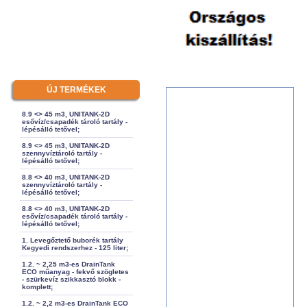
ÚJ TERMÉKEK
8.9 <> 45 m3, UNITANK-2D
esővíz/csapadék tároló tartály -
lépésálló tetővel;
8.9 <> 45 m3, UNITANK-2D
szennyvíztároló tartály -
lépésálló tetővel;
8.8 <> 40 m3, UNITANK-2D
szennyvíztároló tartály -
lépésálló tetővel;
8.8 <> 40 m3, UNITANK-2D
esővíz/csapadék tároló tartály -
lépésálló tetővel;
1. Levegőztető buborék tartály
Kegyedi rendszerhez - 125 liter;
1.2. ~ 2,25 m3-es DrainTank
ECO műanyag - fekvő szögletes
- szürkevíz szikkasztó blokk -
komplett;
1.2. ~ 2,2 m3-es DrainTank ECO