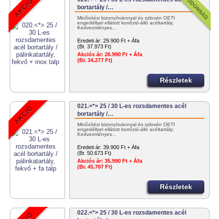
bortartály /…
Minősítési bizonyítvánnyal és szlovén OÉTI
engedéllyel ellátott korrózió-álló acéltartály;
Kedvezményes…
Eredeti ár:
29.900 Ft + Áfa
(Br. 37.973 Ft)
Akciós ár:
26.990 Ft + Áfa
(Br. 34.277 Ft)
Részletek
021.<*> 25 / 30 L-es rozsdamentes acél
bortartály /…
Minősítési bizonyítvánnyal és szlovén OÉTI
engedéllyel ellátott korrózió-álló acéltartály;
Kedvezményes…
Eredeti ár:
39.900 Ft + Áfa
(Br. 50.673 Ft)
Akciós ár:
35.990 Ft + Áfa
(Br. 45.707 Ft)
Részletek
022.<*> 25 / 30 L-es rozsdamentes acél