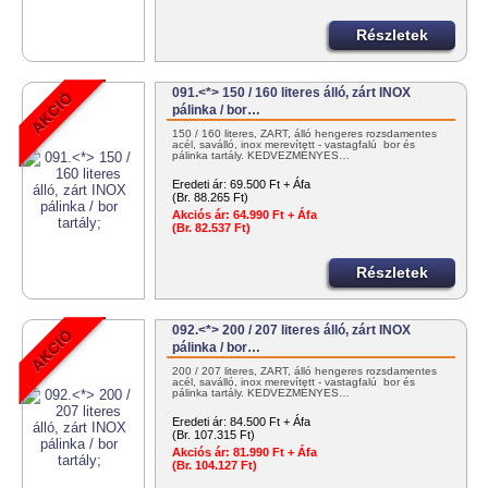
Részletek
091.<*> 150 / 160 literes álló, zárt INOX
pálinka / bor…
150 / 160 literes, ZÁRT, álló hengeres rozsdamentes
acél, saválló, inox merevített - vastagfalú bor és
pálinka tartály. KEDVEZMÉNYES…
Eredeti ár:
69.500 Ft + Áfa
(Br. 88.265 Ft)
Akciós ár:
64.990 Ft + Áfa
(Br. 82.537 Ft)
Részletek
092.<*> 200 / 207 literes álló, zárt INOX
pálinka / bor…
200 / 207 literes, ZÁRT, álló hengeres rozsdamentes
acél, saválló, inox merevített - vastagfalú bor és
pálinka tartály. KEDVEZMÉNYES…
Eredeti ár:
84.500 Ft + Áfa
(Br. 107.315 Ft)
Akciós ár:
81.990 Ft + Áfa
(Br. 104.127 Ft)