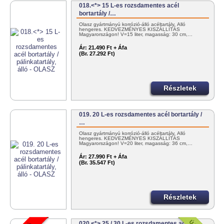
018.<*> 15 L-es rozsdamentes acél
bortartály /…
Olasz gyártmányú korrózió-álló acéltartály. Álló
hengeres. KEDVEZMÉNYES KISZÁLLÍTÁS
Magyarországon! V=15 liter, magasság: 30 cm,…
Ár:
21.490 Ft + Áfa
(Br. 27.292 Ft)
Részletek
019. 20 L-es rozsdamentes acél bortartály /
…
Olasz gyártmányú korrózió-álló acéltartály. Álló
hengeres. KEDVEZMÉNYES KISZÁLLÍTÁS
Magyarországon! V=20 liter, magasság: 36 cm,…
Ár:
27.990 Ft + Áfa
(Br. 35.547 Ft)
Részletek
020.<*> 25 / 30 L-es rozsdamentes acél