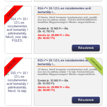
014.<*> 10 / 13 L-es rozsdamentes acél
bortartály /…
10 literes, fekvő hengeres rozsdamentes acél, saválló,
inox bor és pálinka tartály - FÜLES KEDVEZMÉNYES
kiszállítás Magyarországon! Minden megrendelőnek…
Eredeti ár:
32.900 Ft + Áfa
(Br. 41.783 Ft)
Akciós ár:
28.990 Ft + Áfa
(Br. 36.817 Ft)
Részletek
015.<*> 10 / 13 L-es rozsdamentes acél
bortartály /…
10 literes, fekvő hengeres rozsdamentes acél, saválló,
inox bor és pálinka tartály + fa talp; Kedvezményes
kiszállítás Magyarországon! Minden megrendelőnek…
Eredeti ár:
33.900 Ft + Áfa
(Br. 43.053 Ft)
Akciós ár:
29.990 Ft + Áfa
(Br. 38.087 Ft)
Részletek