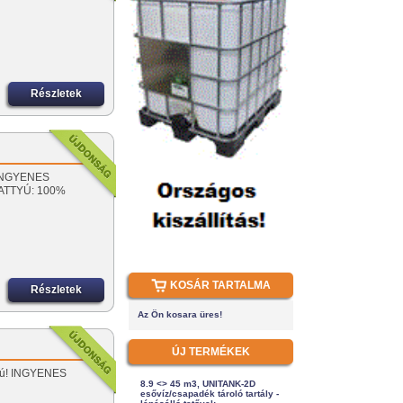
Részletek
! INGYENES
VATTYÚ: 100%
KOSÁR TARTALMA
Részletek
Az Ön kosara üres!
ÚJ TERMÉKEK
ttyú! INGYENES
8.9 <> 45 m3, UNITANK-2D
esővíz/csapadék tároló tartály -