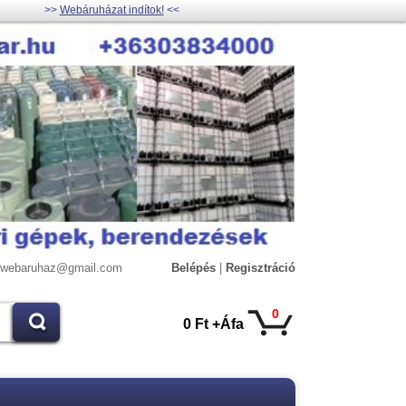
>>
Webáruházat indítok!
<<
lywebaruhaz@gmail.com
Belépés
|
Regisztráció
0
0 Ft +Áfa