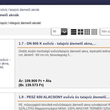
sővíz / talajvíz átemelő aknák
temelő aknák
lajvíz / rétegvíz átemelő aknák!
96
Név s
1.7 - DN 800 K esővíz - talajvíz átemelő akna,…
Öntött, kiváló minőségű esővíz/talajvíz átemelő akna, lépésálló tető
cm; átmérő ~80 cm cm; falvastagság 5…
Ár:
109.900 Ft + Áfa
(Br. 139.573 Ft)
1.9 - PESZ 600 ALACSONY esővíz és talajvíz átemelő…
PE. műanyagból készített esővíz/talajvíz átemelő akna szivattyúval
SZÁLLÍTÁS Magyarországra! AKNA: 100% MAGYAR TERMÉK! SZI