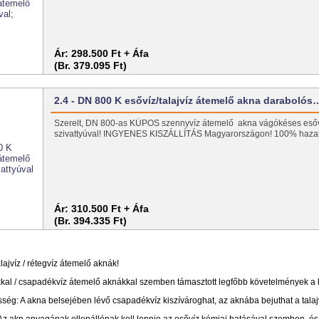
Ár:
298.500 Ft + Áfa
(Br. 379.095 Ft)
2.4 - DN 800 K esővíz/talajvíz átemelő akna darabolós
Szerelt, DN 800-as KÚPOS szennyvíz átemelő akna vágókéses esőví
szivattyúval! INGYENES KISZÁLLÍTÁS Magyarországon! 100% haz
Ár:
310.500 Ft + Áfa
(Br. 394.335 Ft)
lajvíz / rétegvíz átemelő aknák!
kal / csapadékvíz átemelő aknákkal szemben támasztott legfőbb követelmények a 
ég: A akna belsejében lévő csapadékvíz kiszívároghat, az aknába bejuthat a talajví
 akn anyagának ellenállónak kell lennie az esővíz kémiai hatásával szemben, és 