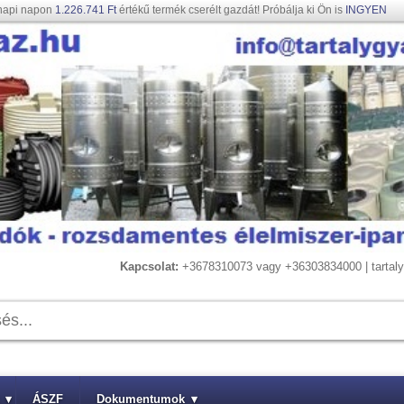
napi napon
1.226.741 Ft
értékű termék cserélt gazdát! Próbálja ki Ön is
INGYEN
Kapcsolat:
+3678310073 vagy +36303834000 | tarta
▾
ÁSZF
Dokumentumok
▾