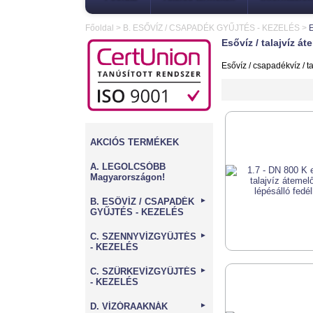
Főoldal
>
B. ESŐVÍZ / CSAPADÉK GYŰJTÉS - KEZELÉS
>
E
Esővíz / talajvíz á
Esővíz / csapadékvíz / ta
AKCIÓS TERMÉKEK
A. LEGOLCSÓBB
Magyarországon!
B. ESŐVÍZ / CSAPADÉK
►
GYŰJTÉS - KEZELÉS
C. SZENNYVÍZGYŰJTÉS
►
- KEZELÉS
C. SZÜRKEVÍZGYŰJTÉS
►
- KEZELÉS
D. VÍZÓRAAKNÁK
►