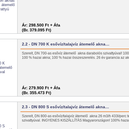
Ár:
298.500 Ft + Áfa
(Br. 379.095 Ft)
2.2 - DN 700 K esővíz/talajvíz átemelő akna…
Szerelt, DN 700-as esővíz átemelő akna darabolós szivattyúval! 100
100 % hazai akna; 100 % hazai összeszerelés. 26 év garancia az
Ár:
279.900 Ft + Áfa
(Br. 355.473 Ft)
2.3 - DN 800 S esővíz/talajvíz átemelő akna…
Szerelt, DN 800-as esővíz/talajvíz átemelő akna 26 m3/h 433l/perc t
szivattyúval. INGYENES KISZÁLLÍTÁS Magyarországon! 100% hazai