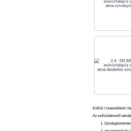
Esővíz / csapadékvíz / ta
Az esővízátemelő aknák
Szivárgásmentess
Anyagminőség: Az