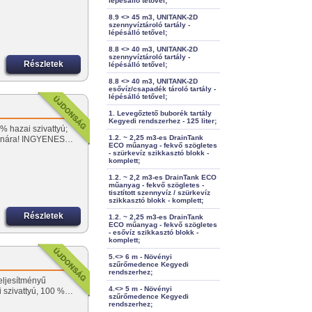
lépésálló tetővel;
8.9 <> 45 m3, UNITANK-2D
szennyvíztároló tartály -
lépésálló tetővel;
8.8 <> 40 m3, UNITANK-2D
szennyvíztároló tartály -
Részletek
lépésálló tetővel;
8.8 <> 40 m3, UNITANK-2D
esővíz/csapadék tároló tartály -
lépésálló tetővel;
1. Levegőztető buborék tartály
Kegyedi rendszerhez - 125 liter;
% hazai szivattyú;
1.2. ~ 2,25 m3-es DrainTank
 aknára! INGYENES…
ECO műanyag - fekvő szögletes
- szürkevíz szikkasztó blokk -
komplett;
1.2. ~ 2,2 m3-es DrainTank ECO
műanyag - fekvő szögletes -
tisztított szennyvíz / szürkevíz
szikkasztó blokk - komplett;
Részletek
1.2. ~ 2,25 m3-es DrainTank
ECO műanyag - fekvő szögletes
- esővíz szikkasztó blokk -
komplett;
5.<> 6 m - Növényi
szűrőmedence Kegyedi
rendszerhez;
eljesítményű
4.<> 5 m - Növényi
 szivattyú, 100 %…
szűrőmedence Kegyedi
rendszerhez;