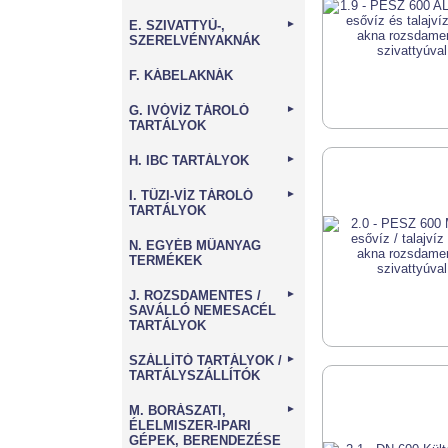
E. SZIVATTYÚ-,
►
SZERELVÉNYAKNÁK
F. KÁBELAKNÁK
G. IVÓVÍZ TÁROLÓ
►
TARTÁLYOK
H. IBC TARTÁLYOK
►
I. TŰZI-VÍZ TÁROLÓ
►
TARTÁLYOK
N. EGYÉB MŰANYAG
TERMÉKEK
J. ROZSDAMENTES /
►
SAVÁLLÓ NEMESACÉL
TARTÁLYOK
SZÁLLÍTÓ TARTÁLYOK /
►
TARTÁLYSZÁLLÍTÓK
M. BORÁSZATI,
►
ÉLELMISZER-IPARI
GÉPEK, BERENDEZÉSE