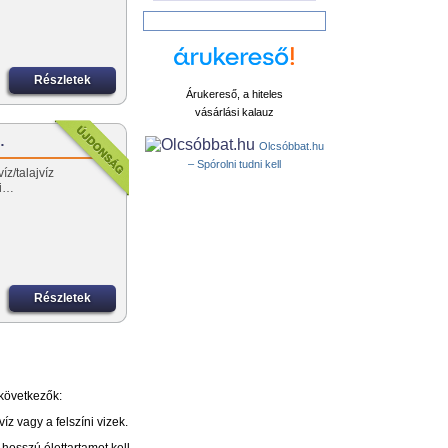
Részletek
Árukereső, a hiteles
vásárlási kalauz
…
Olcsóbbat.hu
– Spórolni tudni kell
z/talajvíz
ai…
Részletek
következők:
z vagy a felszíni vizek.
hosszú élettartamot kell