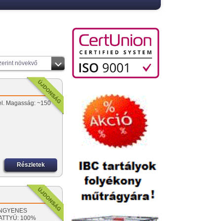
zerint növekvő
vel. Magasság: ~150
Részletek
! INGYENES
VATTYÚ: 100%