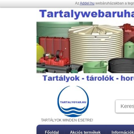
Az
Addel.hu
webáruházakban a teg
TARTÁLYOK MINDEN ESETRE!
Főoldal
Akciós termékek
Információk