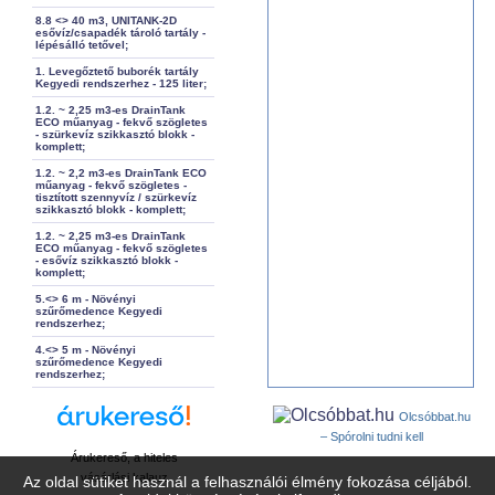
8.8 <> 40 m3, UNITANK-2D
esővíz/csapadék tároló tartály -
lépésálló tetővel;
1. Levegőztető buborék tartály
Kegyedi rendszerhez - 125 liter;
1.2. ~ 2,25 m3-es DrainTank
ECO műanyag - fekvő szögletes
- szürkevíz szikkasztó blokk -
komplett;
1.2. ~ 2,2 m3-es DrainTank ECO
műanyag - fekvő szögletes -
tisztított szennyvíz / szürkevíz
szikkasztó blokk - komplett;
1.2. ~ 2,25 m3-es DrainTank
ECO műanyag - fekvő szögletes
- esővíz szikkasztó blokk -
komplett;
5.<> 6 m - Növényi
szűrőmedence Kegyedi
rendszerhez;
4.<> 5 m - Növényi
szűrőmedence Kegyedi
rendszerhez;
Olcsóbbat.hu
– Spórolni tudni kell
Árukereső, a hiteles
vásárlási kalauz
Az oldal sütiket használ a felhasználói élmény fokozása céljából.