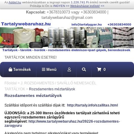
Az
Addel.hu
webáruházakban a tegnapi napon
1.226.741 Ft
értékű termék cserélt gazdát!
Próbálja ki Ön is
INGYEN
>>
Webáruházat indítok!
<<
Kapcsolat:
+3678310073 vagy +36303834000 |
tartalywebaruhaz@gmail.com
TARTÁLYOK MINDEN ESETRE!
Termékek
Menü
0
Főoldal
>
J. ROZSDAMENTES / SAVÁLLÓ NEMESACÉL
TARTÁLYOK
>
Rozsdamentes méztartályok
Rozsdamentes méztartályok
Szállítási időpont és szállítási díjak itt:
http://tartaly.info/szallitas.html
ÚJDONSÁG: a 25-300 literes úszófedeles tartályait zárhatóvá teheti
egyszerű rozsdamentes zárógyűrű
segítségével:
http://www.tartalywebaruhaz.hu/39226-rozsdamentes-
zarogyuru
A kategória nem tartalmaz alkategóriákat vagy termékeket.