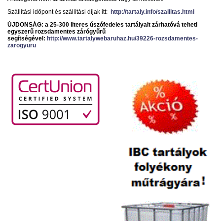
Szállítási időpont és szállítási díjak itt:
http://tartaly.info/szallitas.html
ÚJDONSÁG: a 25-300 literes úszófedeles tartályait zárhatóvá teheti
egyszerű rozsdamentes zárógyűrű
segítségével:
http://www.tartalywebaruhaz.hu/39226-rozsdamentes-
zarogyuru