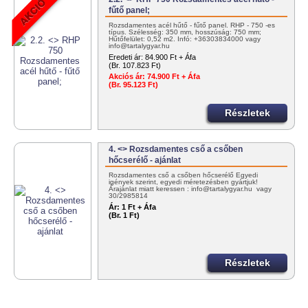
fűtő panel;
Rozsdamentes acél hűtő - fűtő panel. RHP - 750 -es
típus. Szélesség: 350 mm, hosszúság: 750 mm;
Hűtőfelület: 0,52 m2. Infó: +36303834000 vagy
info@tartalygyar.hu
Eredeti ár:
84.900 Ft + Áfa
(Br. 107.823 Ft)
Akciós ár:
74.900 Ft + Áfa
(Br. 95.123 Ft)
Részletek
4. <> Rozsdamentes cső a csőben
hőcserélő - ajánlat
Rozsdamentes cső a csőben hőcserélő Egyedi
igények szerint, egyedi méretezésben gyártjuk!
Árajánlat miatt keressen : info@tartalygyar.hu vagy
30/2985814
Ár:
1 Ft + Áfa
(Br. 1 Ft)
Részletek