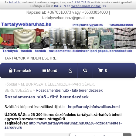
Az
Addel.hu
webáruházakban a tegnapi napon
1.226.741 Ft
értékű termék cserélt gazdát!
Próbálja ki Ön is
INGYEN
>>
Webáruházat indítok!
<<
Kapcsolat:
+3678310073 vagy +36303834000 |
tartalywebaruhaz@gmail.com
TARTÁLYOK MINDEN ESETRE!
Termékek
Menü
0
Főoldal
>
M. BORÁSZATI, ÉLELMISZER-IPARI GÉPEK,
BERENDEZÉSE
>
Rozsdamentes hűtő - fűtő berendezések
Rozsdamentes hűtő - fűtő berendezések
Szállítási időpont és szállítási díjak itt:
http://tartaly.info/szallitas.html
ÚJDONSÁG: a 25-300 literes úszófedeles tartályait zárhatóvá teheti
egyszerű rozsdamentes zárógyűrű
segítségével:
http://www.tartalywebaruhaz.hu/39226-rozsdamentes-
zarogyuru