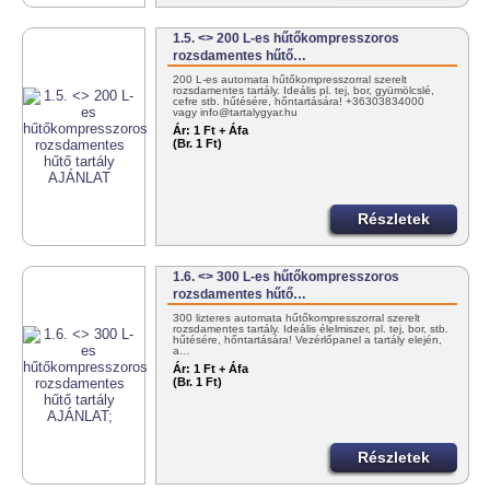
1.5. <> 200 L-es hűtőkompresszoros
rozsdamentes hűtő…
200 L-es automata hűtőkompresszorral szerelt
rozsdamentes tartály. Ideális pl. tej, bor, gyümölcslé,
cefre stb. hűtésére, hőntartására! +36303834000
vagy info@tartalygyar.hu
Ár:
1 Ft + Áfa
(Br. 1 Ft)
Részletek
1.6. <> 300 L-es hűtőkompresszoros
rozsdamentes hűtő…
300 lizteres automata hűtőkompresszorral szerelt
rozsdamentes tartály. Ideális élelmiszer, pl. tej, bor, stb.
hűtésére, hőntartására! Vezérlőpanel a tartály elején,
a…
Ár:
1 Ft + Áfa
(Br. 1 Ft)
Részletek