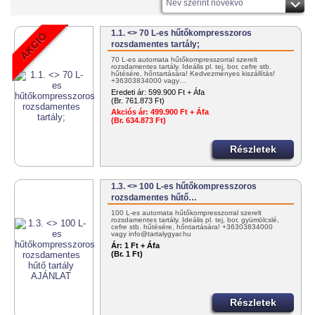
Név szerint növekvő
1.1. <> 70 L-es hűtőkompresszoros
rozsdamentes tartály;
70 L-es automata hűtőkompresszorral szerelt
rozsdamentes tartály. Ideális pl. tej, bor, cefre stb.
hűtésére, hőntartására! Kedvezményes kiszállítás!
+36303834000 vagy…
Eredeti ár:
599.900 Ft + Áfa
(Br. 761.873 Ft)
Akciós ár:
499.900 Ft + Áfa
(Br. 634.873 Ft)
Részletek
1.3. <> 100 L-es hűtőkompresszoros
rozsdamentes hűtő…
100 L-es automata hűtőkompresszorral szerelt
rozsdamentes tartály. Ideális pl. tej, bor, gyümölcslé,
cefre stb. hűtésére, hőntartására! +36303834000
vagy info@tartalygyar.hu
Ár:
1 Ft + Áfa
(Br. 1 Ft)
Részletek