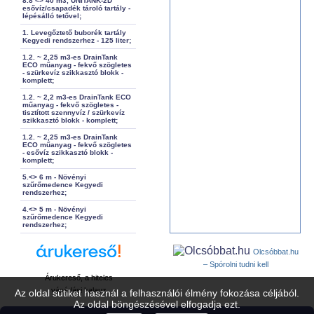
8.8 <> 40 m3, UNITANK-2D
esővíz/csapadék tároló tartály -
lépésálló tetővel;
1. Levegőztető buborék tartály
Kegyedi rendszerhez - 125 liter;
1.2. ~ 2,25 m3-es DrainTank
ECO műanyag - fekvő szögletes
- szürkevíz szikkasztó blokk -
komplett;
1.2. ~ 2,2 m3-es DrainTank ECO
műanyag - fekvő szögletes -
tisztított szennyvíz / szürkevíz
szikkasztó blokk - komplett;
1.2. ~ 2,25 m3-es DrainTank
ECO műanyag - fekvő szögletes
- esővíz szikkasztó blokk -
komplett;
5.<> 6 m - Növényi
szűrőmedence Kegyedi
rendszerhez;
4.<> 5 m - Növényi
szűrőmedence Kegyedi
rendszerhez;
Olcsóbbat.hu
– Spórolni tudni kell
Árukereső, a hiteles
vásárlási kalauz
Az oldal sütiket használ a felhasználói élmény fokozása céljából.
Az oldal böngészésével elfogadja ezt.