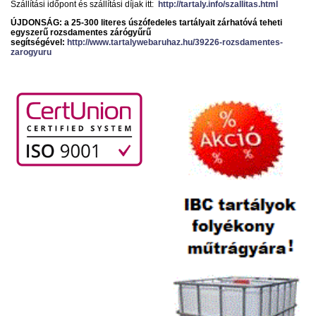
Szállítási időpont és szállítási díjak itt:
http://tartaly.info/szallitas.html
ÚJDONSÁG: a 25-300 literes úszófedeles tartályait zárhatóvá teheti
egyszerű rozsdamentes zárógyűrű
segítségével:
http://www.tartalywebaruhaz.hu/39226-rozsdamentes-
zarogyuru