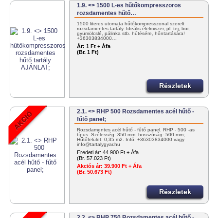
1.9. <> 1500 L-es hűtőkompresszoros
rozsdamentes hűtő…
1500 literes utomata hűtőkompresszorral szerelt
rozsdamentes tartály. Ideális élelmiszer, pl. tej, bor,
gyümölcslé, pálinka stb. hűtésére, hőntartására!
+36303834000…
Ár:
1 Ft + Áfa
(Br. 1 Ft)
Részletek
2.1. <> RHP 500 Rozsdamentes acél hűtő -
fűtő panel;
Rozsdamentes acél hűtő - fűtő panel. RHP - 500 -as
típus. Szélesség: 350 mm, hosszúság: 500 mm;
Hűtőfelület: 0,35 m2. Infó: +36303834000 vagy
info@tartalygyar.hu
Eredeti ár:
44.900 Ft + Áfa
(Br. 57.023 Ft)
Akciós ár:
39.900 Ft + Áfa
(Br. 50.673 Ft)
Részletek
2.2. <> RHP 750 Rozsdamentes acél hűtő -