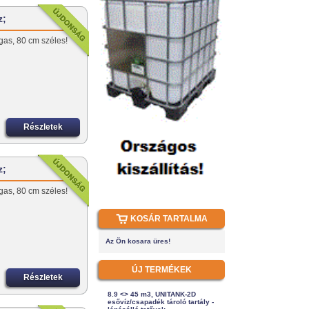
z;
as, 80 cm széles!
Részletek
z;
as, 80 cm széles!
KOSÁR TARTALMA
Az Ön kosara üres!
ÚJ TERMÉKEK
Részletek
8.9 <> 45 m3, UNITANK-2D
esővíz/csapadék tároló tartály -