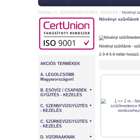
Főoldal
>
C. SZÜRKEVÍZGYŰJTÉS - KEZELÉS
>
Növényi s
Növényi szűrőárok
Növényi szűrőárok - sz
2-3-4-5-6 méter hosszú 
AKCIÓS TERMÉKEK
A. LEGOLCSÓBB
Magyarországon!
B. ESŐVÍZ / CSAPADÉK
►
GYŰJTÉS - KEZELÉS
C. SZENNYVÍZGYŰJTÉS
►
- KEZELÉS
C. SZÜRKEVÍZGYŰJTÉS
►
- KEZELÉS
D. VÍZÓRAAKNÁK
►