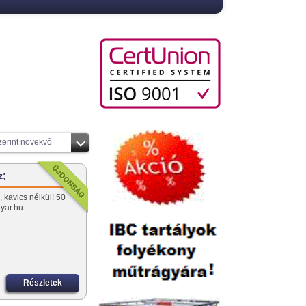
zerint növekvő
z;
kavics nélkül! 50
gyar.hu
Részletek