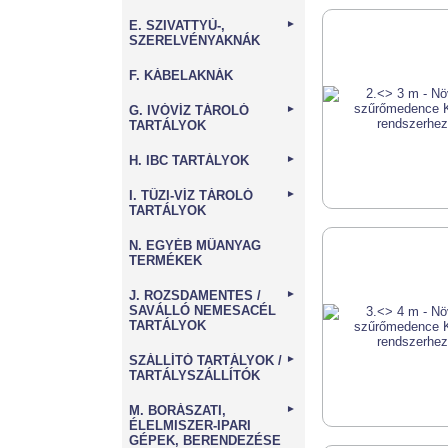
E. SZIVATTYÚ-,
►
SZERELVÉNYAKNÁK
F. KÁBELAKNÁK
G. IVÓVÍZ TÁROLÓ
►
TARTÁLYOK
H. IBC TARTÁLYOK
►
I. TŰZI-VÍZ TÁROLÓ
►
TARTÁLYOK
N. EGYÉB MŰANYAG
TERMÉKEK
J. ROZSDAMENTES /
►
SAVÁLLÓ NEMESACÉL
TARTÁLYOK
SZÁLLÍTÓ TARTÁLYOK /
►
TARTÁLYSZÁLLÍTÓK
M. BORÁSZATI,
►
ÉLELMISZER-IPARI
GÉPEK, BERENDEZÉSE