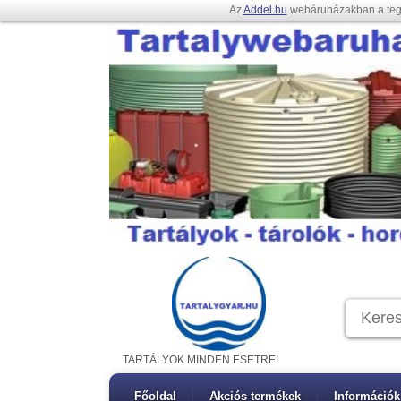
Az
Addel.hu
webáruházakban a te
TARTÁLYOK MINDEN ESETRE!
Főoldal
Akciós termékek
Információk