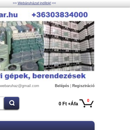
>>
Webáruházat indítok!
<<
lywebaruhaz@gmail.com
Belépés
|
Regisztráció
0
0 Ft +Áfa