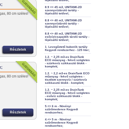
lépésálló tetővel;
z;
8.9 <> 45 m3, UNITANK-2D
szennyvíztároló tartály -
as, 80 cm széles!
lépésálló tetővel;
8.8 <> 40 m3, UNITANK-2D
szennyvíztároló tartály -
lépésálló tetővel;
8.8 <> 40 m3, UNITANK-2D
esővíz/csapadék tároló tartály -
lépésálló tetővel;
1. Levegőztető buborék tartály
Részletek
Kegyedi rendszerhez - 125 liter;
1.2. ~ 2,25 m3-es DrainTank
ECO műanyag - fekvő szögletes
- szürkevíz szikkasztó blokk -
z;
komplett;
1.2. ~ 2,2 m3-es DrainTank ECO
as, 80 cm széles!
műanyag - fekvő szögletes -
tisztított szennyvíz / szürkevíz
szikkasztó blokk - komplett;
1.2. ~ 2,25 m3-es DrainTank
ECO műanyag - fekvő szögletes
- esővíz szikkasztó blokk -
komplett;
5.<> 6 m - Növényi
szűrőmedence Kegyedi
Részletek
rendszerhez;
4.<> 5 m - Növényi
szűrőmedence Kegyedi
rendszerhez;