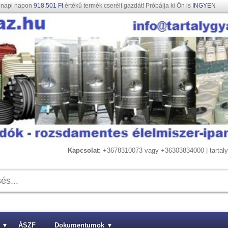
gnapi napon
918.501 Ft
értékű termék cserélt gazdát! Próbálja ki Ön is
INGYEN
Kapcsolat:
+3678310073 vagy +36303834000 | tarta
▾
ÁSZF
Dokumentumok
▾