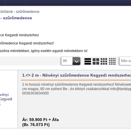
zűrőárok - szűrőmedence
 - szűrőmedence
űrőmedence Kegyedi rendszerhez!
széria méretekben, igény esetén egyedi méretekben is!
96
Név s
1.<> 2 m - Növényi szűrőmedence Kegyedi rendszerhe
2 m hosszú növényi szűrőmedence Kegyedi rendszerhez! Növények, 
cm magas, 80 cm széles! Be-, és kifolyó csatlakozókkal info@tartaly
0036303834000
Ár:
59.900 Ft + Áfa
(Br. 76.073 Ft)