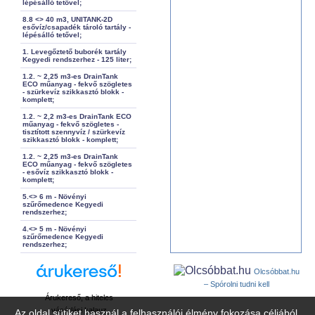
lépésálló tetővel;
8.8 <> 40 m3, UNITANK-2D
esővíz/csapadék tároló tartály -
lépésálló tetővel;
1. Levegőztető buborék tartály
Kegyedi rendszerhez - 125 liter;
1.2. ~ 2,25 m3-es DrainTank
ECO műanyag - fekvő szögletes
- szürkevíz szikkasztó blokk -
komplett;
1.2. ~ 2,2 m3-es DrainTank ECO
műanyag - fekvő szögletes -
tisztított szennyvíz / szürkevíz
szikkasztó blokk - komplett;
1.2. ~ 2,25 m3-es DrainTank
ECO műanyag - fekvő szögletes
- esővíz szikkasztó blokk -
komplett;
5.<> 6 m - Növényi
szűrőmedence Kegyedi
rendszerhez;
4.<> 5 m - Növényi
szűrőmedence Kegyedi
rendszerhez;
Olcsóbbat.hu
– Spórolni tudni kell
Árukereső, a hiteles
vásárlási kalauz
Az oldal sütiket használ a felhasználói élmény fokozása céljából.