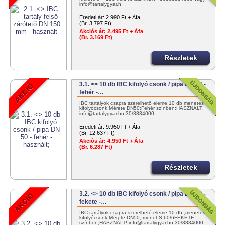
info@tartalygyar.h
Eredeti ár:
2.990 Ft + Áfa
(Br. 3.797 Ft)
Akciós ár:
2.495 Ft + Áfa
(Br. 3.169 Ft)
Részletek
3.1. <> 10 db IBC kifolyó csonk / pipa DN 50 -
fehér -…
IBC tartályok csapra szerelhető eleme.10 db menetes
kifolyócsonk.Mérete DN50;Fehér színben;HASZNÁLT!
info@tartalygyar.hu 30/3834000
Eredeti ár:
9.950 Ft + Áfa
(Br. 12.637 Ft)
Akciós ár:
4.950 Ft + Áfa
(Br. 6.287 Ft)
Részletek
3.2. <> 10 db IBC kifolyó csonk / pipa DN 50 -
fekete -…
IBC tartályok csapra szerelhető eleme.10 db ,menetes
kifolyócsonk.Mérete DN50, menet S 60/6FEKETE
színben;HASZNÁLT! info@tartalygyar.hu 30/3834000