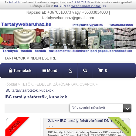
Az
Addel.hu
webáruházakban a tegnapi napon
1.226.741 Ft
értékű termék cserélt gazdát!
Próbálja ki Ön is
INGYEN
>>
Webáruházat indítok!
<<
Kapcsolat:
+3678310073 vagy +36303834000 |
tartalywebaruhaz@gmail.com
TARTÁLYOK MINDEN ESETRE!
Termékek
Menü
0
Főoldal
>
TETŐK, FEDELEK, ZÁRÓSAPKÁK, CSAPOK
>
IBC tartály zárótetők, kupakok
IBC tartály zárótetők, kupakok
Név szerint növekvő
2.1. <> IBC tartály felső zárótető DN 150 mm
-…
IBC tartályok felső záróeleme.Menetes IBC zárósapka.
Mérete d = 150 mm. HASZNÁLT! +36303834000 vagy