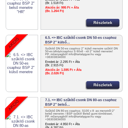
(Br. 1.518 Ft)
Akciós ár:
995 Ft + Áfa
(Br. 1.264 Ft)
Részletek
6.5. <> IBC szűkítő csonk DN 50-es csaphoz
BSP 2" külső…
Szűkítő DN 50-es csaphoz 2" külső menetre szűkít! DN
50-es kifolyócsaphoz S 60x6 - ról 2" külső menetre!
PP. műanyagból! info@tartalygyar.hu vagy
+36303834000
Eredeti ár:
2.295 Ft + Áfa
(Br. 2.915 Ft)
Akciós ár:
1.595 Ft + Áfa
(Br. 2.026 Ft)
Részletek
7.1. <> IBC szűkítő csonk DN 80-as csaphoz
BSP 2" belső…
Szűkítő DN 80-es csaphoz, S100 x 8 -as menetről 2"
belső menetre / BSP szűkít! Belső gumi tömítéssel,
PP. műanyagból! info@tartalygyar.hu vagy
+36303834000
Eredeti ár:
4.950 Ft + Áfa
(Br. 6.287 Ft)