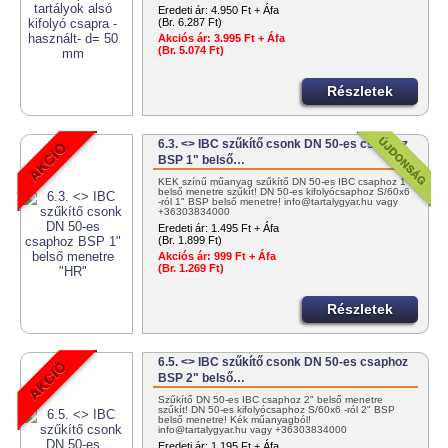
Eredeti ár:
4.950 Ft + Áfa
(Br. 6.287 Ft)
Akciós ár:
3.995 Ft + Áfa
(Br. 5.074 Ft)
Részletek
6.3. <> IBC szűkítő csonk DN 50-es csaphoz
BSP 1" belső…
KÉK színű műanyag szűkítő DN 50-es IBC csaphoz 1"
belső menetre szűkít! DN 50-es kifolyócsaphoz S/60x6
-ról 1" BSP belső menetre! info@tartalygyar.hu vagy
+36303834000
Eredeti ár:
1.495 Ft + Áfa
(Br. 1.899 Ft)
Akciós ár:
999 Ft + Áfa
(Br. 1.269 Ft)
Részletek
6.5. <> IBC szűkítő csonk DN 50-es csaphoz
BSP 2" belső…
Szűkítő DN 50-es IBC csaphoz 2" belső menetre
szűkít! DN 50-es kifolyócsaphoz S/60x6 -ról 2" BSP
belső menetre! Kék műanyagból!
info@tartalygyar.hu vagy +36303834000
Eredeti ár:
1.195 Ft + Áfa