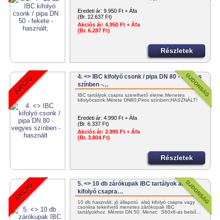
Eredeti ár:
9.950 Ft + Áfa
(Br. 12.637 Ft)
Akciós ár:
4.950 Ft + Áfa
(Br. 6.287 Ft)
Részletek
4. <> IBC kifolyó csonk / pipa DN 80 - vegyes
színben -…
IBC tartályok csapra szerelhető eleme.Menetes
kifolyócsonk.Mérete DN80;Piros színben;HASZNÁLT!
Eredeti ár:
4.990 Ft + Áfa
(Br. 6.337 Ft)
Akciós ár:
2.995 Ft + Áfa
(Br. 3.804 Ft)
Részletek
5. <> 10 db zárókupak IBC tartályok alsó
kifolyó csapra…
10 db használt, jó állapotú alsó kifolyó csapra vagy
csonkra tekerhető menetes zárókupak IBC
tartályokhoz. Mérete DN 50. Menet: S60x6-as belső…