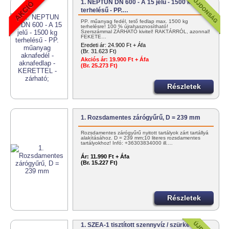
1. NEPTUN DN 600 - A 15 jelű - 1500 kg
terhelésű - PP.…
PP. műanyag fedél, tető fedlap max. 1500 kg
terhelésre! 100 % újrahasznosítható!
Szerszámmal ZÁRHATÓ kivitel! RAKTÁRRÓL, azonnal!
FEKETE…
Eredeti ár:
24.900 Ft + Áfa
(Br. 31.623 Ft)
Akciós ár:
19.900 Ft + Áfa
(Br. 25.273 Ft)
Részletek
1. Rozsdamentes zárógyűrű, D = 239 mm
Rozsdamentes zárógyűrű nyitott tartályok zárt tartállyá
alakításához. D = 239 mm;10 literes rozsdamentes
tartályokhoz! Infó: +36303834000 ill.…
Ár:
11.990 Ft + Áfa
(Br. 15.227 Ft)
Részletek
1. SZEA-1 tisztított szennyvíz / szürkevíz