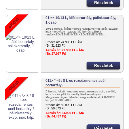
Részletek
01.<> 10/13 L, álló bortartály, pálinkatartály,
1 csap;
10/13 literes, állóhengeres rozsdamentes acél, saválló,
inox merevített - vastagfalú bor és pálinka
tartályKEDVEZMÉNYES KEDVEZMÉNYES…
Eredeti ár:
24.900 Ft + Áfa
(Br. 31.623 Ft)
Akciós ár:
21.990 Ft + Áfa
(Br. 27.927 Ft)
Részletek
011.<*> 5 / 8 L-es rozsdamentes acél
bortartály /…
5 literes, fekvő hengeres rozsdamentes acél, saválló,
inox bor és pálinka tartály Kedvezményes
Magyarországon! Minden megrendelőnek AJÁNDÉK
könyv! 30/383-4000 …
Eredeti ár:
39.900 Ft + Áfa
(Br. 50.673 Ft)
Akciós ár:
34.990 Ft + Áfa
(Br. 44.437 Ft)
Részletek