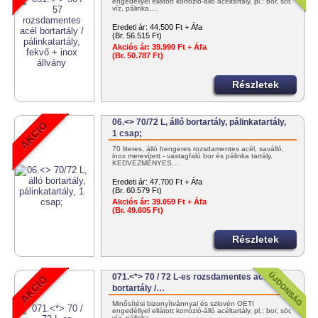
engedéllyel ellátott korrózió-álló acéltartály, pl.: bor, sör,
víz, pálinka,…
Eredeti ár:
44.500 Ft + Áfa
(Br. 56.515 Ft)
Akciós ár:
39.990 Ft + Áfa
(Br. 50.787 Ft)
Részletek
06.<> 70/72 L, álló bortartály, pálinkatartály,
1 csap;
70 literes, álló hengeres rozsdamentes acél, saválló,
inox merevített - vastagfalú bor és pálinka tartály.
KEDVEZMÉNYES…
Eredeti ár:
47.700 Ft + Áfa
(Br. 60.579 Ft)
Akciós ár:
39.059 Ft + Áfa
(Br. 49.605 Ft)
Részletek
071.<*> 70 / 72 L-es rozsdamentes acél
bortartály /…
Minősítési bizonyítvánnyal és szlovén OÉTI
engedéllyel ellátott korrózió-álló acéltartály, pl.: bor, sör,
víz, pálinka,…