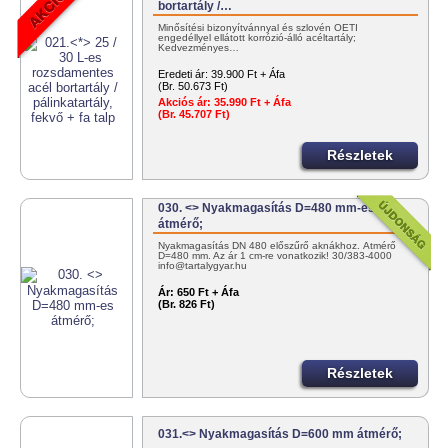
bortartály /…
Minősítési bizonyítvánnyal és szlovén OÉTI
engedéllyel ellátott korrózió-álló acéltartály;
Kedvezményes…
Eredeti ár:
39.900 Ft + Áfa
(Br. 50.673 Ft)
Akciós ár:
35.990 Ft + Áfa
(Br. 45.707 Ft)
Részletek
030. <> Nyakmagasítás D=480 mm-es
átmérő;
Nyakmagasítás DN 480 előszűrő aknákhoz. Átmérő
D=480 mm. Az ár 1 cm-re vonatkozik! 30/383-4000
info@tartalygyar.hu
Ár:
650 Ft + Áfa
(Br. 826 Ft)
Részletek
031.<> Nyakmagasítás D=600 mm átmérő;