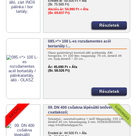
Eredeti ár:
59.500 Ft + Áfa
(Br. 75.565 Ft)
Akciós ár:
54.990 Ft + Áfa
(Br. 69.837 Ft)
Részletek
085.<*> 100 L-es rozsdamentes acél
bortartály /…
Olasz gyártmányú korrózió-álló acéltartály. Álló
hengeres. V= 100 liter, magasság: 76 cm, átmérő 46
cm. Száj átmérő ~ 20 cm…
Ár:
45.690 Ft + Áfa
(Br. 58.026 Ft)
Részletek
09. DN 400 csőakna lépésálló tetővel+2 db
csatlakozó;
Szivattyú-, szerelvényakna + tető! Magasság: 150 cm;
átmérő 40 cm; falvastagság 3 mm. 0036303834000
vagy info@tartalygyar.hu
Eredeti ár:
44.500 Ft + Áfa