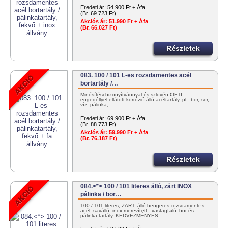
Eredeti ár:
54.900 Ft + Áfa
(Br. 69.723 Ft)
Akciós ár:
51.990 Ft + Áfa
(Br. 66.027 Ft)
Részletek
083. 100 / 101 L-es rozsdamentes acél
bortartály /…
Minősítési bizonyítvánnyal és szlovén OÉTI
engedéllyel ellátott korrózió-álló acéltartály, pl.: bor, sör,
víz, pálinka,…
Eredeti ár:
69.900 Ft + Áfa
(Br. 88.773 Ft)
Akciós ár:
59.990 Ft + Áfa
(Br. 76.187 Ft)
Részletek
084.<*> 100 / 101 literes álló, zárt INOX
pálinka / bor…
100 / 101 literes, ZÁRT, álló hengeres rozsdamentes
acél, saválló, inox merevített - vastagfalú bor és
pálinka tartály. KEDVEZMÉNYES…