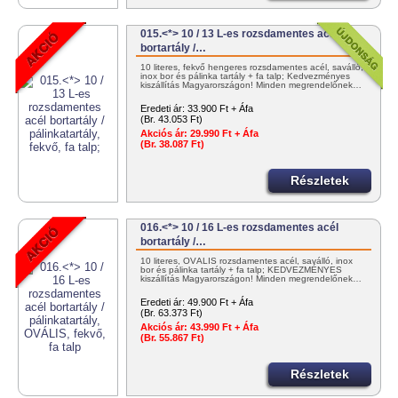
015.<*> 10 / 13 L-es rozsdamentes acél
bortartály /…
10 literes, fekvő hengeres rozsdamentes acél, saválló,
inox bor és pálinka tartály + fa talp; Kedvezményes
kiszállítás Magyarországon! Minden megrendelőnek…
Eredeti ár:
33.900 Ft + Áfa
(Br. 43.053 Ft)
Akciós ár:
29.990 Ft + Áfa
(Br. 38.087 Ft)
Részletek
016.<*> 10 / 16 L-es rozsdamentes acél
bortartály /…
10 literes, OVÁLIS rozsdamentes acél, saválló, inox
bor és pálinka tartály + fa talp; KEDVEZMÉNYES
kiszállítás Magyarországon! Minden megrendelőnek…
Eredeti ár:
49.900 Ft + Áfa
(Br. 63.373 Ft)
Akciós ár:
43.990 Ft + Áfa
(Br. 55.867 Ft)
Részletek