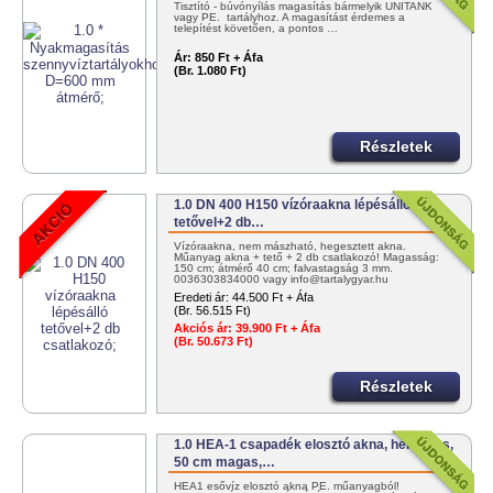
Tisztító - búvónyílás magasítás bármelyik UNITANK
vagy PE. tartályhoz. A magasítást érdemes a
telepítést követően, a pontos …
Ár:
850 Ft + Áfa
(Br. 1.080 Ft)
Részletek
1.0 DN 400 H150 vízóraakna lépésálló
tetővel+2 db…
Vízóraakna, nem mászható, hegesztett akna.
Műanyag akna + tető + 2 db csatlakozó! Magasság:
150 cm; átmérő 40 cm; falvastagság 3 mm.
0036303834000 vagy info@tartalygyar.hu
Eredeti ár:
44.500 Ft + Áfa
(Br. 56.515 Ft)
Akciós ár:
39.900 Ft + Áfa
(Br. 50.673 Ft)
Részletek
1.0 HEA-1 csapadék elosztó akna, hengeres,
50 cm magas,…
HEA1 esővíz elosztó akna PE. műanyagból!