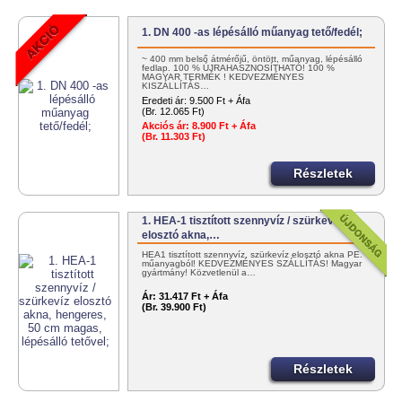
1. DN 400 -as lépésálló műanyag tető/fedél;
~ 400 mm belső átmérőjű, öntött, műanyag, lépésálló
fedlap. 100 % ÚJRAHASZNOSÍTHATÓ! 100 %
MAGYAR TERMÉK ! KEDVEZMÉNYES
KISZÁLLÍTÁS…
Eredeti ár:
9.500 Ft + Áfa
(Br. 12.065 Ft)
Akciós ár:
8.900 Ft + Áfa
(Br. 11.303 Ft)
Részletek
1. HEA-1 tisztított szennyvíz / szürkevíz
elosztó akna,…
HEA1 tisztított szennyvíz, szürkevíz elosztó akna PE.
műanyagból! KEDVEZMÉNYES SZÁLLÍTÁS! Magyar
gyártmány! Közvetlenül a…
Ár:
31.417 Ft + Áfa
(Br. 39.900 Ft)
Részletek