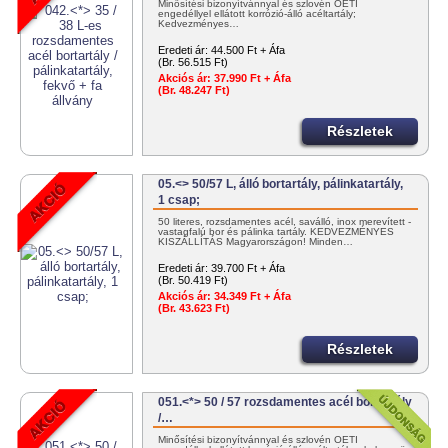
Minősítési bizonyítvánnyal és szlovén OÉTI
engedéllyel ellátott korrózió-álló acéltartály;
Kedvezményes…
Eredeti ár:
44.500 Ft + Áfa
(Br. 56.515 Ft)
Akciós ár:
37.990 Ft + Áfa
(Br. 48.247 Ft)
Részletek
05.<> 50/57 L, álló bortartály, pálinkatartály,
1 csap;
50 literes, rozsdamentes acél, saválló, inox merevített -
vastagfalú bor és pálinka tartály. KEDVEZMÉNYES
KISZÁLLÍTÁS Magyarországon! Minden…
Eredeti ár:
39.700 Ft + Áfa
(Br. 50.419 Ft)
Akciós ár:
34.349 Ft + Áfa
(Br. 43.623 Ft)
Részletek
051.<*> 50 / 57 rozsdamentes acél bortartály
/…
Minősítési bizonyítvánnyal és szlovén OÉTI