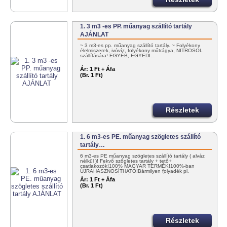
1. 3 m3 -es PP. műanyag szállító tartály
AJÁNLAT
~ 3 m3-es pp. műanyag szállító tartály. ~ Folyékony
élelmiszerek, ivóvíz, folyékony műtrágya, NITROSOL
szállítására! EGYÉB, EGYEDI…
Ár:
1 Ft + Áfa
(Br. 1 Ft)
Részletek
1. 6 m3-es PE. műanyag szögletes szállító
tartály…
6 m3-es PE műanyag szögletes szállító tartály ( alváz
nélkül )! Fekvő szögletes tartály + tető+
csatlakozók!100% MAGYAR TERMÉK!100%-ban
ÚJRAHASZNOSÍTHATÓ!Bármilyen folyadék pl.
NITROSOL szállítására! KEDVEZMÉNYES…
Ár:
1 Ft + Áfa
(Br. 1 Ft)
Részletek