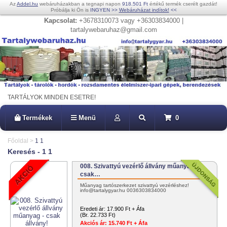
Az
Addel.hu
webáruházakban a tegnapi napon
918.501 Ft
értékű termék cserélt gazdát!
Próbálja ki Ön is
INGYEN
>>
Webáruházat indítok!
<<
Kapcsolat:
+3678310073 vagy +36303834000 |
tartalywebaruhaz@gmail.com
TARTÁLYOK MINDEN ESETRE!
Termékek
Menü
0
Főoldal
>
1 1
Keresés - 1 1
008. Szivattyú vezérlő állvány műanyag -
csak…
Műanyag tartószerkezet szivattyú vezérléshez!
info@tartalygyar.hu 0036303834000
Eredeti ár:
17.900 Ft + Áfa
(Br. 22.733 Ft)
Akciós ár:
15.740 Ft + Áfa