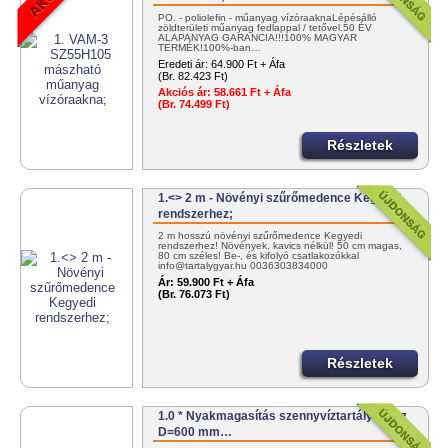
PO. - poliolefin - műanyag vízóraaknaLépésálló
zöldterületi műanyag fedlappal / tetővel.50 ÉV
ALAPANYAG GARANCIA!!!100% MAGYAR
TERMÉK!100%-ban…
Eredeti ár:
64.900 Ft + Áfa
(Br. 82.423 Ft)
Akciós ár:
58.661 Ft + Áfa
(Br. 74.499 Ft)
Részletek
1.<> 2 m - Növényi szűrőmedence Kegyedi
rendszerhez;
2 m hosszú növényi szűrőmedence Kegyedi
rendszerhez! Növények, kavics nélkül! 50 cm magas,
80 cm széles! Be-, és kifolyó csatlakozókkal
info@tartalygyar.hu 0036303834000
Ár:
59.900 Ft + Áfa
(Br. 76.073 Ft)
Részletek
1.0 * Nyakmagasítás szennyvíztartályokhoz
D=600 mm…