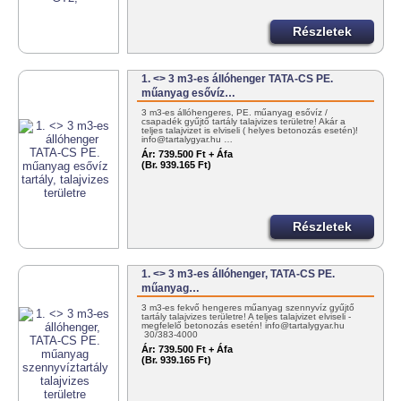
Részletek
1. <> 3 m3-es állóhenger TATA-CS PE.
műanyag esővíz…
3 m3-es állóhengeres, PE. műanyag esővíz /
csapadék gyűjtő tartály talajvizes területre! Akár a
teljes talajvizet is elviseli ( helyes betonozás esetén)!
info@tartalygyar.hu …
Ár:
739.500 Ft + Áfa
(Br. 939.165 Ft)
Részletek
1. <> 3 m3-es állóhenger, TATA-CS PE.
műanyag…
3 m3-es fekvő hengeres műanyag szennyvíz gyűjtő
tartály talajvizes területre! A teljes talajvizet elviseli -
megfelelő betonozás esetén! info@tartalygyar.hu
30/383-4000
Ár:
739.500 Ft + Áfa
(Br. 939.165 Ft)