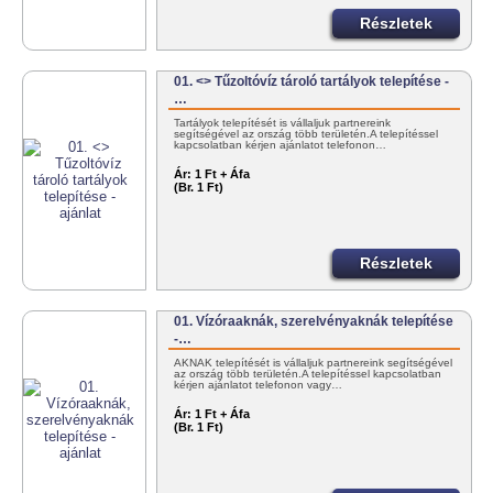
Részletek
01. <> Tűzoltóvíz tároló tartályok telepítése -
…
Tartályok telepítését is vállaljuk partnereink
segítségével az ország több területén.A telepítéssel
kapcsolatban kérjen ajánlatot telefonon…
Ár:
1 Ft + Áfa
(Br. 1 Ft)
Részletek
01. Vízóraaknák, szerelvényaknák telepítése
-…
AKNÁK telepítését is vállaljuk partnereink segítségével
az ország több területén.A telepítéssel kapcsolatban
kérjen ajánlatot telefonon vagy…
Ár:
1 Ft + Áfa
(Br. 1 Ft)