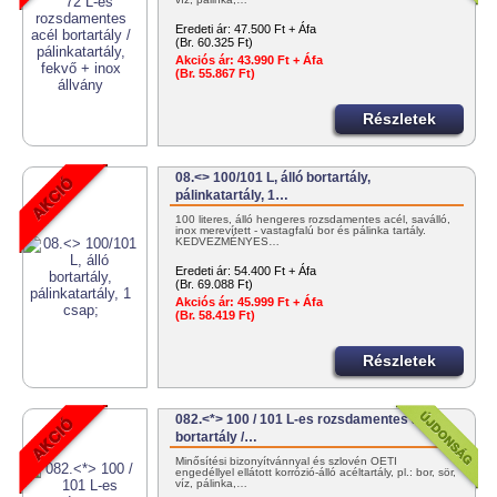
Eredeti ár:
47.500 Ft + Áfa
(Br. 60.325 Ft)
Akciós ár:
43.990 Ft + Áfa
(Br. 55.867 Ft)
Részletek
08.<> 100/101 L, álló bortartály,
pálinkatartály, 1…
100 literes, álló hengeres rozsdamentes acél, saválló,
inox merevített - vastagfalú bor és pálinka tartály.
KEDVEZMÉNYES…
Eredeti ár:
54.400 Ft + Áfa
(Br. 69.088 Ft)
Akciós ár:
45.999 Ft + Áfa
(Br. 58.419 Ft)
Részletek
082.<*> 100 / 101 L-es rozsdamentes acél
bortartály /…
Minősítési bizonyítvánnyal és szlovén OÉTI
engedéllyel ellátott korrózió-álló acéltartály, pl.: bor, sör,
víz, pálinka,…