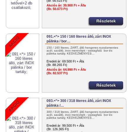
(Br. 56.515 Ft)
Akciós ár:
39.900 Ft + Áfa
(Br. 50.673 Ft)
Részletek
091.<*> 150 / 160 literes álló, zárt INOX
pálinka / bor…
150 / 160 literes, ZÁRT, álló hengeres rozsdamentes
acél, saválló, inox merevített - vastagfalú bor és
pálinka tartály. KEDVEZMÉNYES…
Eredeti ár:
69.500 Ft + Áfa
(Br. 88.265 Ft)
Akciós ár:
64.990 Ft + Áfa
(Br. 82.537 Ft)
Részletek
093.<*> 300 / 318 literes álló, zárt INOX
pálinka /…
300 / 318 literes, ZÁRT, álló hengeres rozsdamentes
acél, saválló, inox merevített - vastagfalú bor és
pálinka tartály. KEDVEZMÉNYES…
Eredeti ár:
99.500 Ft + Áfa
(Br. 126.365 Ft)