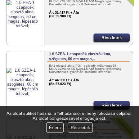
KEDVEZMÉNYES SZÁLLÍTÁS! Magyar gyártmány!
Közvetlenül a gyártótól! Raktárról, azonnali…
Ár:
31.417 Ft + Áfa
(Br. 39.900 Ft)
Részletek
1.0 SZEA-1 csapadék elosztó akna,
szögletes, 60 cm magas,…
EA1 elosztó akna PO. - poliolefin műanyagból!
KEDVEZMÉNYES SZÁLLÍTÁS! Magyar gyártmány!
Közvetlenül a gyártótól! Raktárról, azonnali…
Ár:
44.900 Ft + Áfa
(Br. 57.023 Ft)
Részletek
Az oldal sütiket használ a felhasználói élmény fokozása céljából.
Az oldal böngészésével elfogadja ezt.
1.0 SZUA-1 szürkevíz elosztó akna,
hengeres, 50 cm magas,…
Értem
Részletek
SZUA-1 szürkevíz elosztó akna PE. műanyagból!
KEDVEZMÉNYES SZÁLLÍTÁS! Magyar gyártmány!