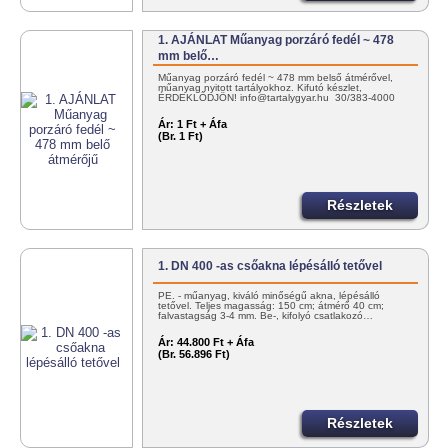
1. AJÁNLAT Műanyag porzáró fedél ~ 478
mm belő…
Műanyag porzáró fedél ~ 478 mm belső átmérővel,
műanyag nyitott tartályokhoz. Kifutó készlet,
ÉRDEKLŐDJÖN! info@tartalygyar.hu 30/383-4000
Ár:
1 Ft + Áfa
(Br. 1 Ft)
Részletek
1. DN 400 -as csőakna lépésálló tetővel
PE. - műanyag, kiváló minőségű akna, lépésálló
tetővel. Teljes magasság: 150 cm; átmérő 40 cm;
falvastagság 3-4 mm. Be-, kifolyó csatlakozó…
Ár:
44.800 Ft + Áfa
(Br. 56.896 Ft)
Részletek