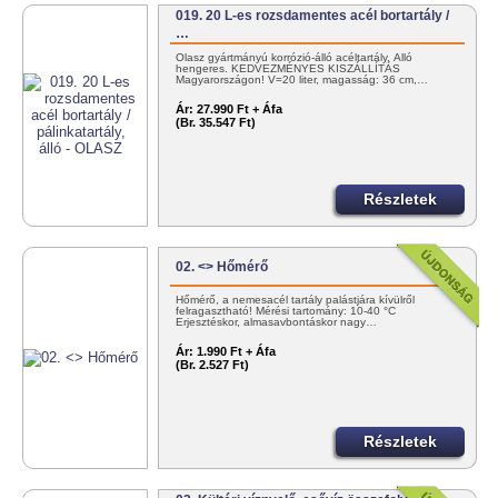
019. 20 L-es rozsdamentes acél bortartály /
…
Olasz gyártmányú korrózió-álló acéltartály. Álló
hengeres. KEDVEZMÉNYES KISZÁLLÍTÁS
Magyarországon! V=20 liter, magasság: 36 cm,…
Ár:
27.990 Ft + Áfa
(Br. 35.547 Ft)
Részletek
02. <> Hőmérő
Hőmérő, a nemesacél tartály palástjára kívülről
felragasztható! Mérési tartomány: 10-40 °C
Erjesztéskor, almasavbontáskor nagy…
Ár:
1.990 Ft + Áfa
(Br. 2.527 Ft)
Részletek