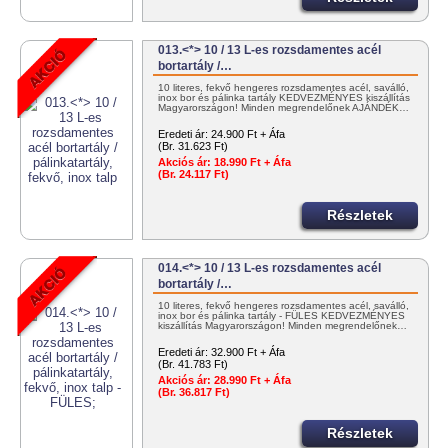
013.<*> 10 / 13 L-es rozsdamentes acél
bortartály /…
10 literes, fekvő hengeres rozsdamentes acél, saválló,
inox bor és pálinka tartály KEDVEZMÉNYES kiszállítás
Magyarországon! Minden megrendelőnek AJÁNDÉK…
Eredeti ár:
24.900 Ft + Áfa
(Br. 31.623 Ft)
Akciós ár:
18.990 Ft + Áfa
(Br. 24.117 Ft)
Részletek
014.<*> 10 / 13 L-es rozsdamentes acél
bortartály /…
10 literes, fekvő hengeres rozsdamentes acél, saválló,
inox bor és pálinka tartály - FÜLES KEDVEZMÉNYES
kiszállítás Magyarországon! Minden megrendelőnek…
Eredeti ár:
32.900 Ft + Áfa
(Br. 41.783 Ft)
Akciós ár:
28.990 Ft + Áfa
(Br. 36.817 Ft)
Részletek