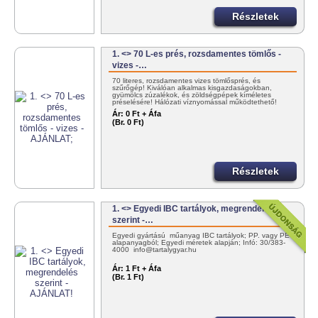
Részletek
1. <> 70 L-es prés, rozsdamentes tömlős -
vizes -…
70 literes, rozsdamentes vizes tömlősprés, és
szűrőgép! Kiválóan alkalmas kisgazdaságokban,
gyümölcs zúzalékok, és zöldségpépek kíméletes
préselésére! Hálózati víznyomással működtethető!
+36303834000
Ár:
0 Ft + Áfa
(Br. 0 Ft)
Részletek
1. <> Egyedi IBC tartályok, megrendelés
szerint -…
Egyedi gyártású műanyag IBC tartályok; PP. vagy PE
alapanyagból; Egyedi méretek alapján; Infó: 30/383-
4000 info@tartalygyar.hu
Ár:
1 Ft + Áfa
(Br. 1 Ft)