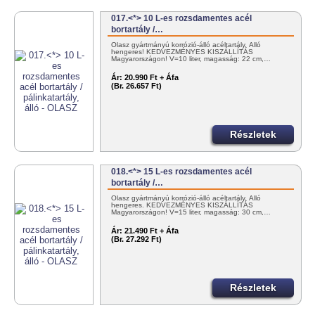
017.<*> 10 L-es rozsdamentes acél
bortartály /…
Olasz gyártmányú korrózió-álló acéltartály. Álló
hengeres! KEDVEZMÉNYES KISZÁLLÍTÁS
Magyarországon! V=10 liter, magasság: 22 cm,…
Ár:
20.990 Ft + Áfa
(Br. 26.657 Ft)
Részletek
018.<*> 15 L-es rozsdamentes acél
bortartály /…
Olasz gyártmányú korrózió-álló acéltartály. Álló
hengeres. KEDVEZMÉNYES KISZÁLLÍTÁS
Magyarországon! V=15 liter, magasság: 30 cm,…
Ár:
21.490 Ft + Áfa
(Br. 27.292 Ft)
Részletek