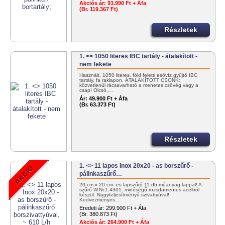
Akciós ár:
93.990 Ft + Áfa
(Br. 119.367 Ft)
Részletek
1. <> 1050 literes IBC tartály - átalakított -
nem fekete
Használt, 1050 literes, föld feletti esővíz gyűjtő IBC
tartály, fa raklapon. ÁTALAKÍTOTT CSONK:
közvetlenül rácsavarható a menetes csővég vagy a
csap! Olcsó,…
Ár:
49.900 Ft + Áfa
(Br. 63.373 Ft)
Részletek
1. <> 11 lapos Inox 20x20 - as borszűrő -
pálinkaszűrő…
20 cm x 20 cm -es lapszűrő 11 db műanyag lappal! A
szűrő W.Nr.1.4301. minőségű rozsdamentes acélból
készül. Nagyteljesítményű szivattyúval!
Kedvezményes…
Eredeti ár:
299.900 Ft + Áfa
(Br. 380.873 Ft)
Akciós ár:
264.900 Ft + Áfa