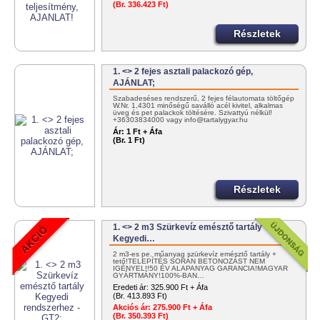
(Br. 336.423 Ft)
Részletek
1. <> 2 fejes asztali palackozó gép,
AJÁNLAT;
Szabadeséses rendszerű, 2 fejes félautomata töltőgép
W.Nr. 1,4301 minőségű saválló acél kivitel, alkalmas
üveg és pet palackok töltésére. Szivattyú nélkül!
+36303834000 vagy info@tartalygyar.hu
Ár:
1 Ft + Áfa
(Br. 1 Ft)
Részletek
1. <> 2 m3 Szürkevíz emésztő tartály
Kegyedi…
2 m3-es pe. műanyag szürkevíz emésztő tartály +
tető!TELEPÍTÉS SORÁN BETONOZÁST NEM
IGÉNYEL!!50 ÉV ALAPANYAG GARANCIA!MAGYAR
GYÁRTMÁNY!100%-BAN…
Eredeti ár:
325.900 Ft + Áfa
(Br. 413.893 Ft)
Akciós ár:
275.900 Ft + Áfa
(Br. 350.393 Ft)