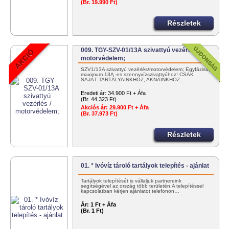
(Br. 19.990 Ft)
Részletek
009. TGY-SZV-01/13A szivattyú vezérlés /
motorvédelem;
SZV1/13A szivattyú vezérlés/motorvédelem; Egyfázisú,
maximum 13A -es szennyvízszivattyúhoz! CSAK
SAJÁT TARTÁLYAINKHOZ, AKNÁINKHOZ…
Eredeti ár:
34.900 Ft + Áfa
(Br. 44.323 Ft)
Akciós ár:
29.900 Ft + Áfa
(Br. 37.973 Ft)
Részletek
01. * Ivóvíz tároló tartályok telepítés - ajánlat
Tartályok telepítését is vállaljuk partnereink
segítségével az ország több területén.A telepítéssel
kapcsolatban kérjen ajánlatot telefonon…
Ár:
1 Ft + Áfa
(Br. 1 Ft)