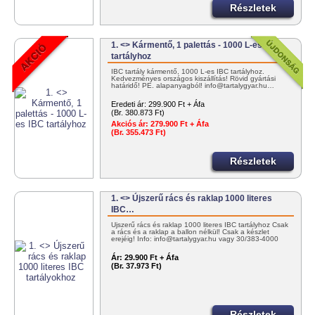
Részletek
1. <> Kármentő, 1 palettás - 1000 L-es IBC
tartályhoz
IBC tartály kármentő, 1000 L-es IBC tartályhoz.
Kedvezményes országos kiszállítás! Rövid gyártási
határidő! PE. alapanyagból! info@tartalygyar.hu…
Eredeti ár:
299.900 Ft + Áfa
(Br. 380.873 Ft)
Akciós ár:
279.900 Ft + Áfa
(Br. 355.473 Ft)
Részletek
1. <> Újszerű rács és raklap 1000 literes
IBC…
Újszerű rács és raklap 1000 literes IBC tartályhoz Csak
a rács és a raklap a ballon nélkül! Csak a készlet
erejéig! Info: info@tartalygyar.hu vagy 30/383-4000
Ár:
29.900 Ft + Áfa
(Br. 37.973 Ft)
Részletek