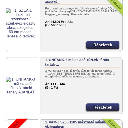
elosztó…
EA1 tisztított szennyvíz/szürkevíz elosztó akna PO. -
poliolefin műanyagból! KEDVEZMÉNYES SZÁLLÍTÁS!
Magyar gyártmány! Közvetlenül a…
Ár:
44.500 Ft + Áfa
(Br. 56.515 Ft)
Részletek
1. UNITANK-3 m3-es acél tűzi-víz tároló
tartály…
3 m3-es vas / acél tűzi-víz, tűzoltó víz tároló tartály,
TALAJVIZES TERÜLETRE IS! Azonnal telepíthető, 3
rétegű külső elületkezeléssel, szükséges…
Ár:
1 Ft + Áfa
(Br. 1 Ft)
Részletek
1. VAM-3 SZ55H105 mászható műanyag
vízóraakna;