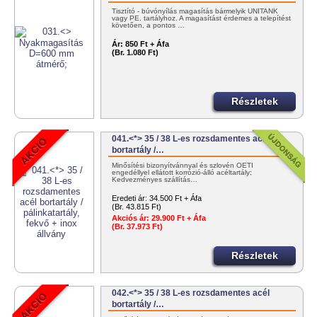
Tisztító - búvónyílás magasítás bármelyik UNITANK
vagy PE. tartályhoz. A magasítást érdemes a telepítést
követően, a pontos …
Ár:
850 Ft + Áfa
(Br. 1.080 Ft)
Részletek
041.<*> 35 / 38 L-es rozsdamentes acél
bortartály /…
Minősítési bizonyítvánnyal és szlovén OÉTI
engedéllyel ellátott korrózió-álló acéltartály;
Kedvezményes szállítás…
Eredeti ár:
34.500 Ft + Áfa
(Br. 43.815 Ft)
Akciós ár:
29.900 Ft + Áfa
(Br. 37.973 Ft)
Részletek
042.<*> 35 / 38 L-es rozsdamentes acél
bortartály /…