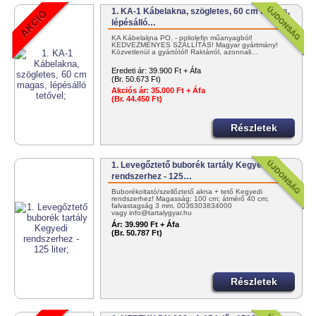
1. KA-1 Kábelakna, szögletes, 60 cm magas,
lépésálló…
KA Kábelakna PO. - poliolefin műanyagból!
KEDVEZMÉNYES SZÁLLÍTÁS! Magyar gyártmány!
Közvetlenül a gyártótól! Raktárról, azonnali…
Eredeti ár:
39.900 Ft + Áfa
(Br. 50.673 Ft)
Akciós ár:
35.000 Ft + Áfa
(Br. 44.450 Ft)
Részletek
1. Levegőztető buborék tartály Kegyedi
rendszerhez - 125…
Buborékoltató/szellőztető akna + tető Kegyedi
rendszerhez! Magasság: 100 cm; átmérő 40 cm;
falvastagság 3 mm. 0036303834000
vagy info@tartalygyar.hu
Ár:
39.990 Ft + Áfa
(Br. 50.787 Ft)
Részletek