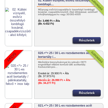
02. Kültéri víznyelő, esővíz összefolyó
lombfogó…
Műanyag esővíz/csapadékvíz összefolyó lombfogó
kosárral, csapadékvízszűrő; Alsó kifolyással, szűrővel!
info@tartalygyar.hu vagy 30/383-4000
Ár:
3.490 Ft + Áfa
(Br. 4.432 Ft)
Részletek
020.<*> 25 / 30 L-es rozsdamentes acél
bortartály /…
Minősítési bizonyítvánnyal és szlovén OÉTI
engedéllyel ellátott korrózió-álló acéltartály;
Kedvezményes…
Eredeti ár:
29.900 Ft + Áfa
(Br. 37.973 Ft)
Akciós ár:
26.990 Ft + Áfa
(Br. 34.277 Ft)
Részletek
021.<*> 25 / 30 L-es rozsdamentes acél