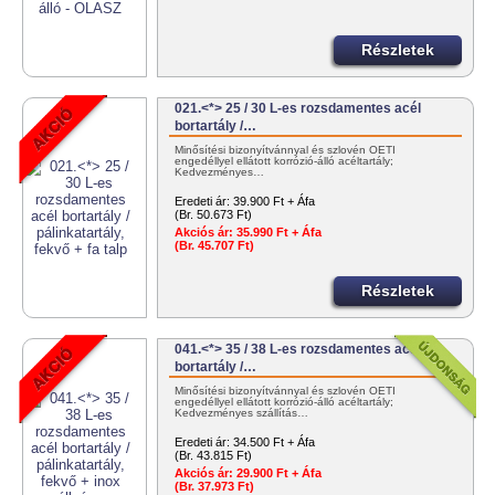
Részletek
021.<*> 25 / 30 L-es rozsdamentes acél
bortartály /…
Minősítési bizonyítvánnyal és szlovén OÉTI
engedéllyel ellátott korrózió-álló acéltartály;
Kedvezményes…
Eredeti ár:
39.900 Ft + Áfa
(Br. 50.673 Ft)
Akciós ár:
35.990 Ft + Áfa
(Br. 45.707 Ft)
Részletek
041.<*> 35 / 38 L-es rozsdamentes acél
bortartály /…
Minősítési bizonyítvánnyal és szlovén OÉTI
engedéllyel ellátott korrózió-álló acéltartály;
Kedvezményes szállítás…
Eredeti ár:
34.500 Ft + Áfa
(Br. 43.815 Ft)
Akciós ár:
29.900 Ft + Áfa
(Br. 37.973 Ft)