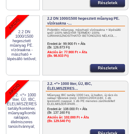
Részletek
2.2 DN 1000/1500 hegesztett műanyag PE.
vízóraakna -…
Polietilén műanyag, mászható vízóraakna + lépésálló
tető! 100% MAGYAR TERMÉK! 100%
ÚJRAHASZNOSÍTHATÓ! BETONOZÁS NÉLKÜL…
Eredeti ár:
99.900 Ft + Áfa
(Br. 126.873 Ft)
Akciós ár:
77.900 Ft + Áfa
(Br. 98.933 Ft)
Részletek
2.2. <*> 1000 liter, ÚJ, IBC,
ÉLELMISZERES…
Műanyag IBC tartály 1000 l-es, új ballon, új rács és
raklap! Méretek (mm): 1000X1200X1180. 1 db
leeresztő csappal, 1 db PE menetes zárófedéllel!
ÉLELMISZER-IPARI…
Eredeti ár:
108.000 Ft + Áfa
(Br. 137.160 Ft)
Akciós ár:
102.000 Ft + Áfa
(Br. 129.540 Ft)
Részletek