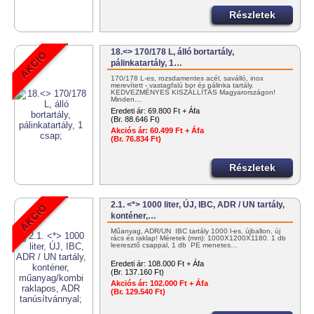
Részletek
18.<> 170/178 L, álló bortartály,
pálinkatartály, 1…
170/178 L-es, rozsdamentes acél, saválló, inox
merevített - vastagfalú bor és pálinka tartály.
KEDVEZMÉNYES KISZÁLLÍTÁS Magyarországon!
Minden…
Eredeti ár:
69.800 Ft + Áfa
(Br. 88.646 Ft)
Akciós ár:
60.499 Ft + Áfa
(Br. 76.834 Ft)
Részletek
2.1. <*> 1000 liter, ÚJ, IBC, ADR / UN tartály,
konténer,…
Műanyag, ADR/UN IBC tartály 1000 l-es, újballon, új
rács és raklap! Méretek (mm): 1000X1200X1180. 1 db
leeresztő csappal, 1 db PE menetes…
Eredeti ár:
108.000 Ft + Áfa
(Br. 137.160 Ft)
Akciós ár:
102.000 Ft + Áfa
(Br. 129.540 Ft)