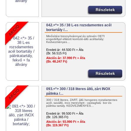
Részletek
042.<*> 35 / 38 L-es rozsdamentes acél
bortartály /…
Minősítési bizonyítvánnyal és szlovén OÉTI
engedéllyel ellátott korrózió-álló acéltartály;
Kedvezményes…
Eredeti ár:
44.500 Ft + Áfa
(Br. 56.515 Ft)
Akciós ár:
37.990 Ft + Áfa
(Br. 48.247 Ft)
Részletek
093.<*> 300 / 318 literes álló, zárt INOX
pálinka /…
300 / 318 literes, ZÁRT, álló hengeres rozsdamentes
acél, saválló, inox merevített - vastagfalú bor és
pálinka tartály. KEDVEZMÉNYES…
Eredeti ár:
99.500 Ft + Áfa
(Br. 126.365 Ft)
Akciós ár:
93.990 Ft + Áfa
(Br. 119.367 Ft)