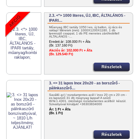
2.3. <*> 1000 literes, ÚJ, IBC, ÁLTALÁNOS -
IPARI…
Műanyag IBC tartály 1050 l-es, új ballon, új rács és
raklap! Méretek (mm): 1000X1200X1180. 1 db
leeresztő csappal, 1 db PE menetes zárófedéllel!
ÁLTALÁNOS -…
Eredeti ár:
108.000 Ft + Áfa
(Br. 137.160 Ft)
Akciós ár:
102.000 Ft + Áfa
(Br. 129.540 Ft)
Részletek
3. <> 31 lapos Inox 20x20 - as borszűrő -
pálinkaszűrő…
Saválló acl / rozsdamentes acél / inox 20 cm x 20 cm -
es lapszűrő 31 db műanyag lappal! A szűrő
W.Nr.1.4301. minőségű rozsdamentes acélból készül.
Szivattyúval kínáljuk! +36303834000
info@tartalygyar.hu
Ár:
1 Ft + Áfa
(Br. 1 Ft)
Részletek