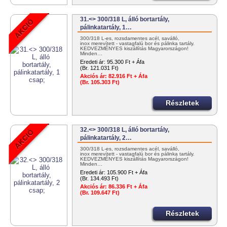
31.<> 300/318 L, álló bortartály,
pálinkatartály, 1…
300/318 L-es, rozsdamentes acél, saválló,
inox merevített - vastagfalú bor és pálinka tartály.
KEDVEZMÉNYES kiszállítás Magyarországon!
Minden…
Eredeti ár:
95.300 Ft + Áfa
(Br. 121.031 Ft)
Akciós ár:
82.916 Ft + Áfa
(Br. 105.303 Ft)
Részletek
32.<> 300/318 L, álló bortartály,
pálinkatartály, 2…
300/318 L-es, rozsdamentes acél, saválló,
inox merevített - vastagfalú bor és pálinka tartály.
KEDVEZMÉNYES kiszállítás Magyarországon!
Minden…
Eredeti ár:
105.900 Ft + Áfa
(Br. 134.493 Ft)
Akciós ár:
86.336 Ft + Áfa
(Br. 109.647 Ft)
Részletek