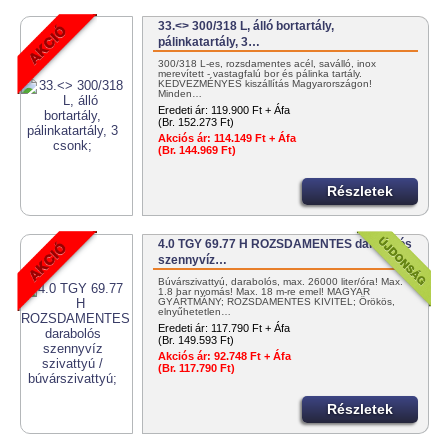
33.<> 300/318 L, álló bortartály,
pálinkatartály, 3…
300/318 L-es, rozsdamentes acél, saválló, inox
merevített - vastagfalú bor és pálinka tartály.
KEDVEZMÉNYES kiszállítás Magyarországon!
Minden…
Eredeti ár:
119.900 Ft + Áfa
(Br. 152.273 Ft)
Akciós ár:
114.149 Ft + Áfa
(Br. 144.969 Ft)
Részletek
4.0 TGY 69.77 H ROZSDAMENTES darabolós
szennyvíz…
Búvárszivattyú, darabolós, max. 26000 liter/óra! Max.
1.8 bar nyomás! Max. 18 m-re emel! MAGYAR
GYÁRTMÁNY; ROZSDAMENTES KIVITEL; Örökös,
elnyűhetetlen…
Eredeti ár:
117.790 Ft + Áfa
(Br. 149.593 Ft)
Akciós ár:
92.748 Ft + Áfa
(Br. 117.790 Ft)
Részletek