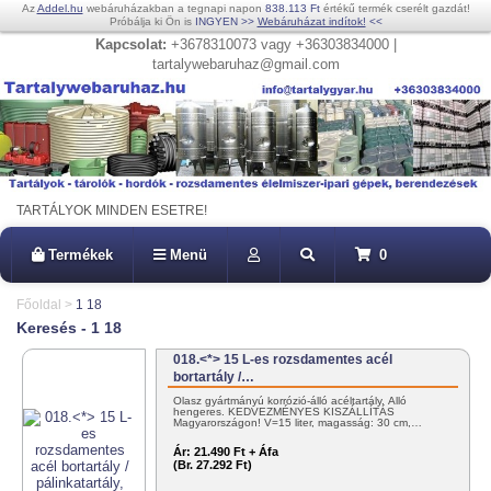
Az
Addel.hu
webáruházakban a tegnapi napon
838.113 Ft
értékű termék cserélt gazdát!
Próbálja ki Ön is
INGYEN
>>
Webáruházat indítok!
<<
Kapcsolat:
+3678310073 vagy +36303834000 |
tartalywebaruhaz@gmail.com
TARTÁLYOK MINDEN ESETRE!
Termékek
Menü
0
Főoldal
>
1 18
Keresés - 1 18
018.<*> 15 L-es rozsdamentes acél
bortartály /…
Olasz gyártmányú korrózió-álló acéltartály. Álló
hengeres. KEDVEZMÉNYES KISZÁLLÍTÁS
Magyarországon! V=15 liter, magasság: 30 cm,…
Ár:
21.490 Ft + Áfa
(Br. 27.292 Ft)