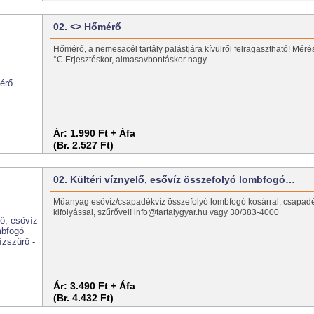
02. <> Hőmérő
Hőmérő, a nemesacél tartály palástjára kívülről felragasztható! Méré
°C Erjesztéskor, almasavbontáskor nagy…
Ár:
1.990 Ft + Áfa
(Br. 2.527 Ft)
02. Kültéri víznyelő, esővíz összefolyó lombfogó…
Műanyag esővíz/csapadékvíz összefolyó lombfogó kosárral, csapadé
kifolyással, szűrővel! info@tartalygyar.hu vagy 30/383-4000
Ár:
3.490 Ft + Áfa
(Br. 4.432 Ft)