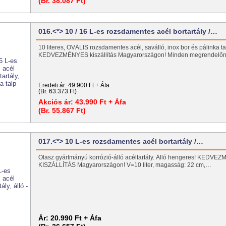
(Br. 38.087 Ft)
016.<*> 10 / 16 L-es rozsdamentes acél bortartály /…
10 literes, OVÁLIS rozsdamentes acél, saválló, inox bor és pálinka tart
KEDVEZMÉNYES kiszállítás Magyarországon! Minden megrendel
Eredeti ár:
49.900 Ft + Áfa
(Br. 63.373 Ft)
Akciós ár:
43.990 Ft + Áfa
(Br. 55.867 Ft)
017.<*> 10 L-es rozsdamentes acél bortartály /…
Olasz gyártmányú korrózió-álló acéltartály. Álló hengeres! KEDV
KISZÁLLÍTÁS Magyarországon! V=10 liter, magasság: 22 cm,…
Ár:
20.990 Ft + Áfa