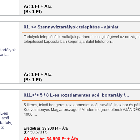
Ár:
1 Ft + Áfa
(Br. 1 Ft)
01. <> Szennyvíztartályok telepítése - ajánlat
Tartályok telepítését is vállaljuk partnereink segítségével az ország t
telepítéssel kapcsolatban kérjen ajánlatot telefonon…
Ár:
1 Ft + Áfa
(Br. 1 Ft)
011.<*> 5 / 8 L-es rozsdamentes acél bortartály /…
5 literes, fekvő hengeres rozsdamentes acél, saválló, inox bor és páli
Kedvezményes Magyarországon! Minden megrendelőnek AJÁNDÉK 
4000 …
Eredeti ár:
39.900 Ft + Áfa
(Br. 50.673 Ft)
Akciós ár:
34.990 Ft + Áfa