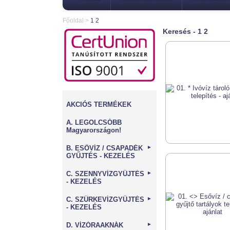
Főoldal
>
1 2
Keresés - 1 2
AKCIÓS TERMÉKEK
A. LEGOLCSÓBB
Magyarországon!
B. ESŐVÍZ / CSAPADÉK
►
GYŰJTÉS - KEZELÉS
C. SZENNYVÍZGYŰJTÉS
►
- KEZELÉS
C. SZÜRKEVÍZGYŰJTÉS
►
- KEZELÉS
D. VÍZÓRAAKNÁK
►