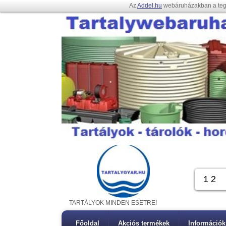
Az
Addel.hu
webáruházakban a te
TARTÁLYOK MINDEN ESETRE!
Főoldal
Akciós termékek
Információk