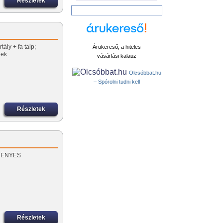
Részletek
ály + fa talp;
Árukereső, a hiteles
őnek…
vásárlási kalauz
Olcsóbbat.hu
– Spórolni tudni kell
Részletek
EZMÉNYES
Részletek