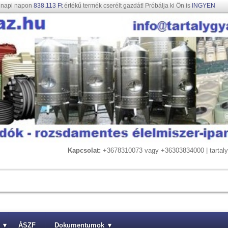
gnapi napon
838.113 Ft
értékű termék cserélt gazdát! Próbálja ki Ön is
INGYEN
Kapcsolat:
+3678310073 vagy +36303834000 | tarta
▾
ÁSZF
Dokumentumok
▾