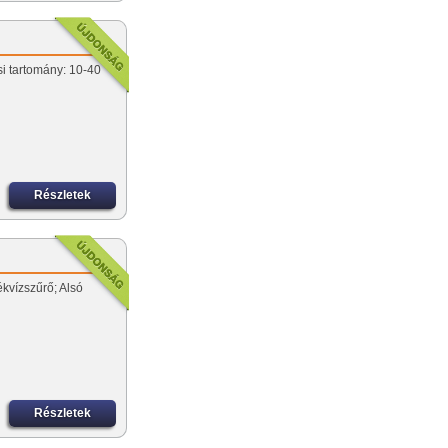
si tartomány: 10-40
Részletek
kvízszűrő; Alsó
Részletek