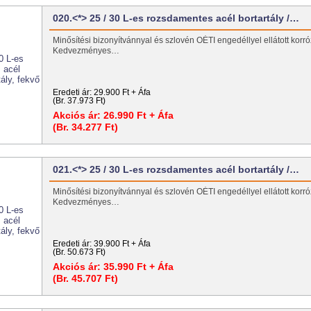
020.<*> 25 / 30 L-es rozsdamentes acél bortartály /…
Minősítési bizonyítvánnyal és szlovén OÉTI engedéllyel ellátott korróz
Kedvezményes…
Eredeti ár:
29.900 Ft + Áfa
(Br. 37.973 Ft)
Akciós ár:
26.990 Ft + Áfa
(Br. 34.277 Ft)
021.<*> 25 / 30 L-es rozsdamentes acél bortartály /…
Minősítési bizonyítvánnyal és szlovén OÉTI engedéllyel ellátott korróz
Kedvezményes…
Eredeti ár:
39.900 Ft + Áfa
(Br. 50.673 Ft)
Akciós ár:
35.990 Ft + Áfa
(Br. 45.707 Ft)