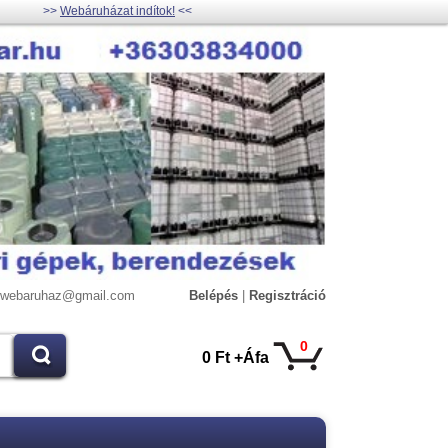
>>
Webáruházat indítok!
<<
lywebaruhaz@gmail.com
Belépés
|
Regisztráció
0
0 Ft +Áfa