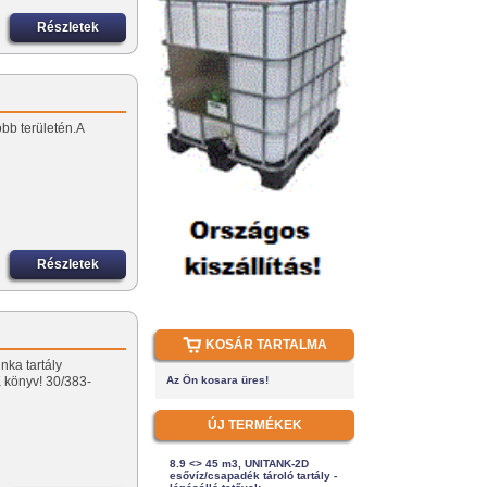
Részletek
öbb területén.A
Részletek
KOSÁR TARTALMA
nka tartály
könyv! 30/383-
Az Ön kosara üres!
ÚJ TERMÉKEK
8.9 <> 45 m3, UNITANK-2D
esővíz/csapadék tároló tartály -