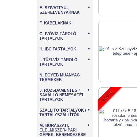
E. SZIVATTYÚ-,
►
SZERELVÉNYAKNÁK
F. KÁBELAKNÁK
G. IVÓVÍZ TÁROLÓ
►
TARTÁLYOK
H. IBC TARTÁLYOK
►
I. TŰZI-VÍZ TÁROLÓ
►
TARTÁLYOK
N. EGYÉB MŰANYAG
TERMÉKEK
J. ROZSDAMENTES /
►
SAVÁLLÓ NEMESACÉL
TARTÁLYOK
SZÁLLÍTÓ TARTÁLYOK /
►
TARTÁLYSZÁLLÍTÓK
M. BORÁSZATI,
►
ÉLELMISZER-IPARI
GÉPEK, BERENDEZÉSE