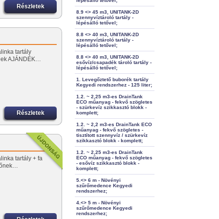
lépésálló tetővel;
Részletek
8.9 <> 45 m3, UNITANK-2D
szennyvíztároló tartály -
lépésálló tetővel;
8.8 <> 40 m3, UNITANK-2D
szennyvíztároló tartály -
lépésálló tetővel;
linka tartály
8.8 <> 40 m3, UNITANK-2D
őnek AJÁNDÉK…
esővíz/csapadék tároló tartály -
lépésálló tetővel;
1. Levegőztető buborék tartály
Kegyedi rendszerhez - 125 liter;
1.2. ~ 2,25 m3-es DrainTank
ECO műanyag - fekvő szögletes
- szürkevíz szikkasztó blokk -
Részletek
komplett;
1.2. ~ 2,2 m3-es DrainTank ECO
műanyag - fekvő szögletes -
tisztított szennyvíz / szürkevíz
szikkasztó blokk - komplett;
1.2. ~ 2,25 m3-es DrainTank
inka tartály + fa
ECO műanyag - fekvő szögletes
- esővíz szikkasztó blokk -
előnek…
komplett;
5.<> 6 m - Növényi
szűrőmedence Kegyedi
rendszerhez;
4.<> 5 m - Növényi
szűrőmedence Kegyedi
rendszerhez;