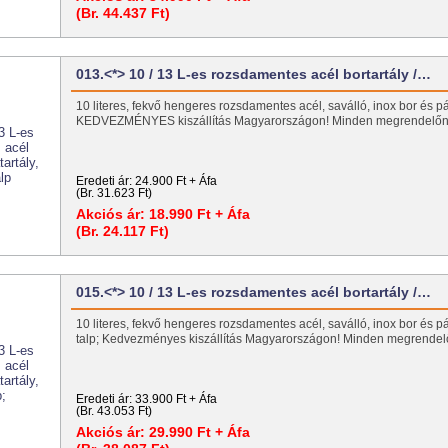
(Br. 44.437 Ft)
013.<*> 10 / 13 L-es rozsdamentes acél bortartály /…
10 literes, fekvő hengeres rozsdamentes acél, saválló, inox bor és pá
KEDVEZMÉNYES kiszállítás Magyarországon! Minden megrendel
Eredeti ár:
24.900 Ft + Áfa
(Br. 31.623 Ft)
Akciós ár:
18.990 Ft + Áfa
(Br. 24.117 Ft)
015.<*> 10 / 13 L-es rozsdamentes acél bortartály /…
10 literes, fekvő hengeres rozsdamentes acél, saválló, inox bor és pál
talp; Kedvezményes kiszállítás Magyarországon! Minden megrend
Eredeti ár:
33.900 Ft + Áfa
(Br. 43.053 Ft)
Akciós ár:
29.990 Ft + Áfa