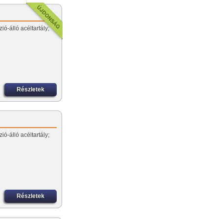
ió-álló acéltartály;
Részletek
ió-álló acéltartály;
Részletek