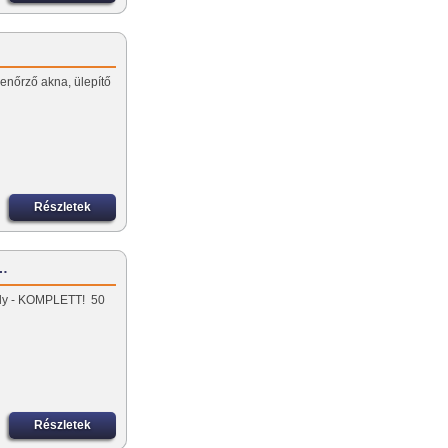
lenőrző akna, ülepítő
Részletek
z…
tály - KOMPLETT! 50
Részletek