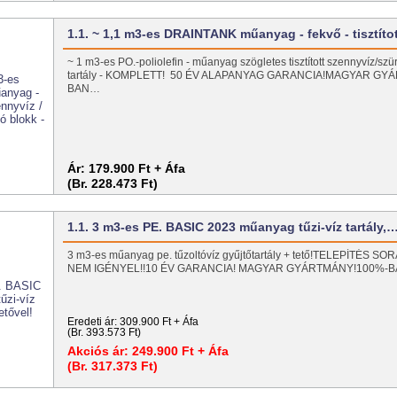
1.1. ~ 1,1 m3-es DRAINTANK műanyag - fekvő - tisztít
~ 1 m3-es PO.-poliolefin - műanyag szögletes tisztított szennyvíz/szü
tartály - KOMPLETT! 50 ÉV ALAPANYAG GARANCIA!MAGYAR GY
BAN…
Ár:
179.900 Ft + Áfa
(Br. 228.473 Ft)
1.1. 3 m3-es PE. BASIC 2023 műanyag tűzi-víz tartály,
3 m3-es műanyag pe. tűzoltóvíz gyűjtőtartály + tető!TELEPÍTÉS
NEM IGÉNYEL!!10 ÉV GARANCIA! MAGYAR GYÁRTMÁNY!100%-
Eredeti ár:
309.900 Ft + Áfa
(Br. 393.573 Ft)
Akciós ár:
249.900 Ft + Áfa
(Br. 317.373 Ft)