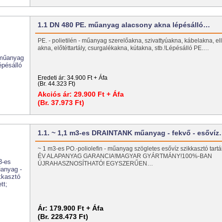
1.1 DN 480 PE. műanyag alacsony akna lépésálló…
PE. - polietilén - műanyag szerelőakna, szivattyúakna, kábelakna, el
akna, előtéttartály, csurgalékakna, kútakna, stb.!Lépésálló PE.…
Eredeti ár:
34.900 Ft + Áfa
(Br. 44.323 Ft)
Akciós ár:
29.900 Ft + Áfa
(Br. 37.973 Ft)
1.1. ~ 1,1 m3-es DRAINTANK műanyag - fekvő - esőví
~ 1 m3-es PO.-poliolefin - műanyag szögletes esővíz szikkasztó tar
ÉV ALAPANYAG GARANCIA!MAGYAR GYÁRTMÁNY!100%-BAN
ÚJRAHASZNOSÍTHATÓ! EGYSZERŰEN…
Ár:
179.900 Ft + Áfa
(Br. 228.473 Ft)