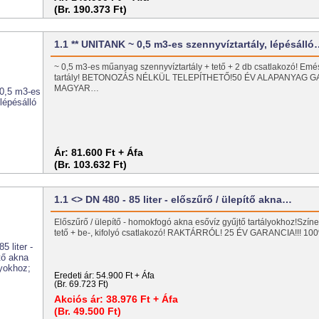
(Br. 190.373 Ft)
1.1 ** UNITANK ~ 0,5 m3-es szennyvíztartály, lépésáll
~ 0,5 m3-es műanyag szennyvíztartály + tető + 2 db csatlakozó! Emé
tartály! BETONOZÁS NÉLKÜL TELEPÍTHETŐ!50 ÉV ALAPANYAG G
MAGYAR…
Ár:
81.600 Ft + Áfa
(Br. 103.632 Ft)
1.1 <> DN 480 - 85 liter - előszűrő / ülepítő akna…
Előszűrő / ülepítő - homokfogó akna esővíz gyűjtő tartályokhoz!Szí
tető + be-, kifolyó csatlakozó! RAKTÁRRÓL! 25 ÉV GARANCIA!!!
Eredeti ár:
54.900 Ft + Áfa
(Br. 69.723 Ft)
Akciós ár:
38.976 Ft + Áfa
(Br. 49.500 Ft)