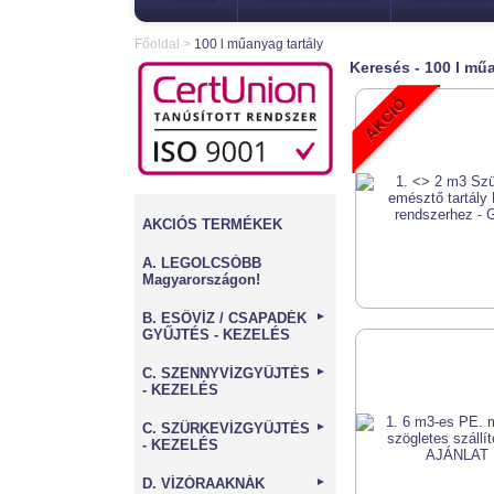
Főoldal
>
100 l műanyag tartály
Keresés - 100 l műa
AKCIÓS TERMÉKEK
A. LEGOLCSÓBB
Magyarországon!
B. ESŐVÍZ / CSAPADÉK
►
GYŰJTÉS - KEZELÉS
C. SZENNYVÍZGYŰJTÉS
►
- KEZELÉS
C. SZÜRKEVÍZGYŰJTÉS
►
- KEZELÉS
D. VÍZÓRAAKNÁK
►