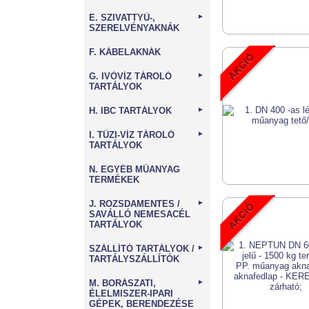
E. SZIVATTYÚ-,
►
SZERELVÉNYAKNÁK
F. KÁBELAKNÁK
G. IVÓVÍZ TÁROLÓ
►
TARTÁLYOK
H. IBC TARTÁLYOK
►
I. TŰZI-VÍZ TÁROLÓ
►
TARTÁLYOK
N. EGYÉB MŰANYAG
TERMÉKEK
J. ROZSDAMENTES /
►
SAVÁLLÓ NEMESACÉL
TARTÁLYOK
SZÁLLÍTÓ TARTÁLYOK /
►
TARTÁLYSZÁLLÍTÓK
M. BORÁSZATI,
►
ÉLELMISZER-IPARI
GÉPEK, BERENDEZÉSE