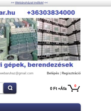
>>
Webáruházat indítok!
<<
lywebaruhaz@gmail.com
Belépés
|
Regisztráció
0
0 Ft +Áfa