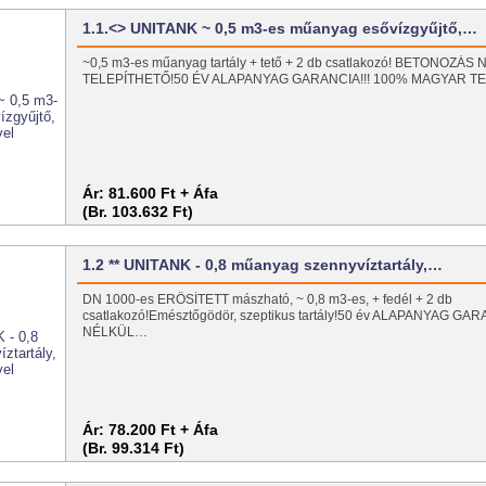
1.1.<> UNITANK ~ 0,5 m3-es műanyag esővízgyűjtő,…
~0,5 m3-es műanyag tartály + tető + 2 db csatlakozó! BETONOZÁS
TELEPÍTHETŐ!50 ÉV ALAPANYAG GARANCIA!!! 100% MAGYAR T
Ár:
81.600 Ft + Áfa
(Br. 103.632 Ft)
1.2 ** UNITANK - 0,8 műanyag szennyvíztartály,…
DN 1000-es ERŐSÍTETT mászható, ~ 0,8 m3-es, + fedél + 2 db
csatlakozó!Emésztőgödör, szeptikus tartály!50 év ALAPANYAG 
NÉLKÜL…
Ár:
78.200 Ft + Áfa
(Br. 99.314 Ft)