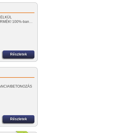
 NÉLKÜL
ERMÉK! 100%-ban…
Részletek
GARANCIA!BETONOZÁS
Részletek