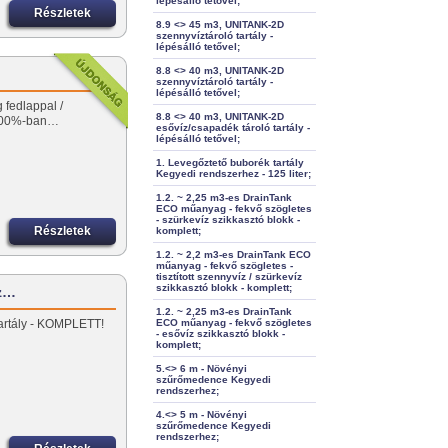
lépésálló tetővel;
Részletek
8.9 <> 45 m3, UNITANK-2D
szennyvíztároló tartály -
lépésálló tetővel;
8.8 <> 40 m3, UNITANK-2D
szennyvíztároló tartály -
lépésálló tetővel;
 fedlappal /
8.8 <> 40 m3, UNITANK-2D
100%-ban…
esővíz/csapadék tároló tartály -
lépésálló tetővel;
1. Levegőztető buborék tartály
Kegyedi rendszerhez - 125 liter;
1.2. ~ 2,25 m3-es DrainTank
ECO műanyag - fekvő szögletes
- szürkevíz szikkasztó blokk -
Részletek
komplett;
1.2. ~ 2,2 m3-es DrainTank ECO
műanyag - fekvő szögletes -
tisztított szennyvíz / szürkevíz
szikkasztó blokk - komplett;
íz…
1.2. ~ 2,25 m3-es DrainTank
 tartály - KOMPLETT!
ECO műanyag - fekvő szögletes
- esővíz szikkasztó blokk -
komplett;
5.<> 6 m - Növényi
szűrőmedence Kegyedi
rendszerhez;
4.<> 5 m - Növényi
szűrőmedence Kegyedi
rendszerhez;