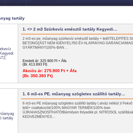
nyag tartály
1. <> 2 m3 Szürkevíz emésztő tartály Kegyedi…
2 m3-es pe. műanyag szürkevíz emésztő tartály + tető!TELEPÍTÉS
BETONOZÁST NEM IGÉNYEL!!50 ÉV ALAPANYAG GARANCIA!MA
GYÁRTMÁNY!100%-BAN…
Eredeti ár:
325.900 Ft + Áfa
(Br. 413.893 Ft)
Akciós ár:
275.900 Ft + Áfa
(Br. 350.393 Ft)
1. 6 m3-es PE. műanyag szögletes szállító tartály…
6 m3-es PE műanyag szögletes szállító tartály ( alváz nélkül )! Fekvő 
tető+ csatlakozók!100% MAGYAR TERMÉK!100%-ban
ÚJRAHASZNOSÍTHATÓ!Bármilyen folyadék pl. NITROSOL szállításá
KEDVEZMÉNYES…