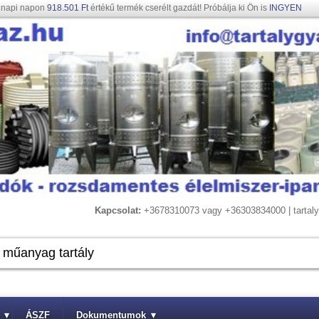
gnapi napon
918.501 Ft
értékű termék cserélt gazdát! Próbálja ki Ön is
INGYEN
Kapcsolat:
+3678310073 vagy +36303834000 | tarta
▾
ÁSZF
Dokumentumok
▾