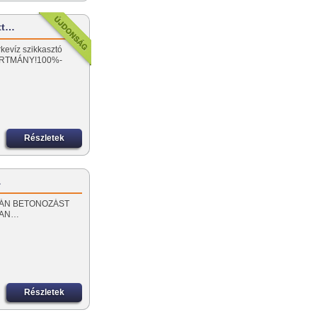
ott…
rkevíz szikkasztó
ÁRTMÁNY!100%-
Részletek
…
 SORÁN BETONOZÁST
BAN…
Részletek