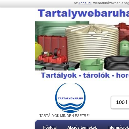
Az
Addel.hu
webáruházakban a te
TARTÁLYOK MINDEN ESETRE!
Főoldal
Akciós termékek
Információk