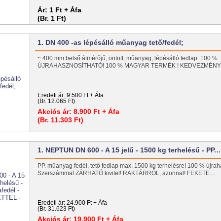
Ár:
1 Ft + Áfa
(Br. 1 Ft)
1. DN 400 -as lépésálló műanyag tető/fedél;
~ 400 mm belső átmérőjű, öntött, műanyag, lépésálló fedlap. 100 %
ÚJRAHASZNOSÍTHATÓ! 100 % MAGYAR TERMÉK ! KEDVEZMÉNY
Eredeti ár:
9.500 Ft + Áfa
(Br. 12.065 Ft)
Akciós ár:
8.900 Ft + Áfa
(Br. 11.303 Ft)
1. NEPTUN DN 600 - A 15 jelű - 1500 kg terhelésű - PP.
PP. műanyag fedél, tető fedlap max. 1500 kg terhelésre! 100 % újrah
Szerszámmal ZÁRHATÓ kivitel! RAKTÁRRÓL, azonnal! FEKETE…
Eredeti ár:
24.900 Ft + Áfa
(Br. 31.623 Ft)
Akciós ár:
19.900 Ft + Áfa