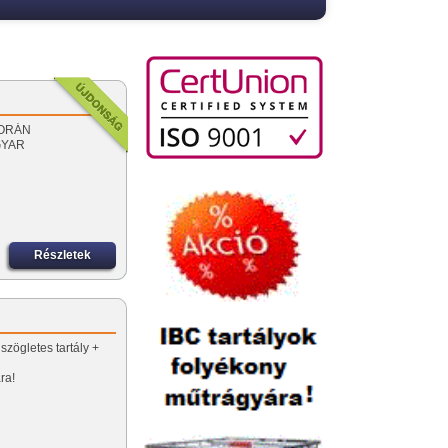
 SORÁN
GYAR
Részletek
szögletes tartály +
ra!