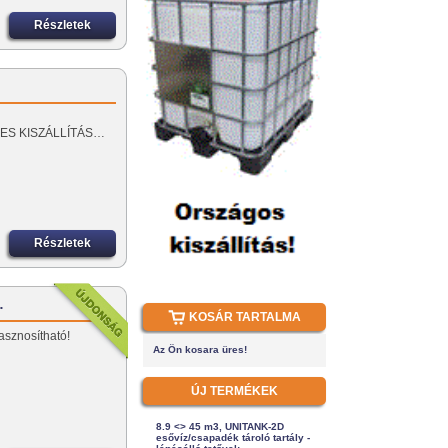
Részletek
ES KISZÁLLÍTÁS…
Részletek
…
KOSÁR TARTALMA
asznosítható!
Az Ön kosara üres!
ÚJ TERMÉKEK
8.9 <> 45 m3, UNITANK-2D
esővíz/csapadék tároló tartály -