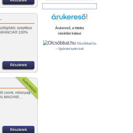
Részletek
ó…
sztőgödör, szeptikus
Árukereső, a hiteles
ARANCIA!!! 100%
vásárlási kalauz
Olcsóbbat.hu
– Spórolni tudni kell
Részletek
nelő csonk, műanyag
 100% MAGYAR…
Részletek