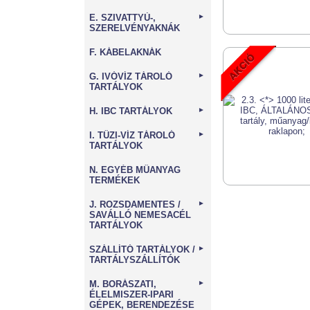
E. SZIVATTYÚ-,
►
SZERELVÉNYAKNÁK
F. KÁBELAKNÁK
G. IVÓVÍZ TÁROLÓ
►
TARTÁLYOK
H. IBC TARTÁLYOK
►
I. TŰZI-VÍZ TÁROLÓ
►
TARTÁLYOK
N. EGYÉB MŰANYAG
TERMÉKEK
J. ROZSDAMENTES /
►
SAVÁLLÓ NEMESACÉL
TARTÁLYOK
SZÁLLÍTÓ TARTÁLYOK /
►
TARTÁLYSZÁLLÍTÓK
M. BORÁSZATI,
►
ÉLELMISZER-IPARI
GÉPEK, BERENDEZÉSE