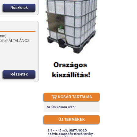
Részletek
(mm):
éllel! ÁLTALÁNOS -
Részletek
KOSÁR TARTALMA
Az Ön kosara üres!
ÚJ TERMÉKEK
8.9 <> 45 m3, UNITANK-2D
esővíz/csapadék tároló tartály -