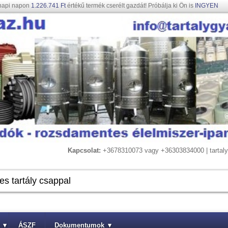
napi napon
1.226.741 Ft
értékű termék cserélt gazdát! Próbálja ki Ön is
INGYEN
Kapcsolat:
+3678310073 vagy +36303834000 | tarta
▾
ÁSZF
Dokumentumok
▾