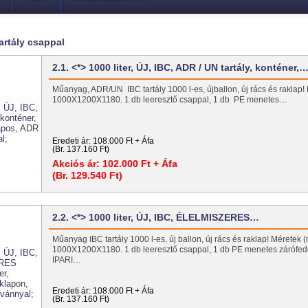
tartály csappal
2.1. <*> 1000 liter, ÚJ, IBC, ADR / UN tartály, konténer,
Műanyag, ADR/UN IBC tartály 1000 l-es, újballon, új rács és raklap!
1000X1200X1180. 1 db leeresztő csappal, 1 db PE menetes…
Eredeti ár:
108.000 Ft + Áfa
(Br. 137.160 Ft)
Akciós ár:
102.000 Ft + Áfa
(Br. 129.540 Ft)
2.2. <*> 1000 liter, ÚJ, IBC, ÉLELMISZERES…
Műanyag IBC tartály 1000 l-es, új ballon, új rács és raklap! Méretek 
1000X1200X1180. 1 db leeresztő csappal, 1 db PE menetes zárófe
IPARI…
Eredeti ár:
108.000 Ft + Áfa
(Br. 137.160 Ft)