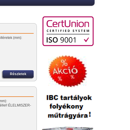
…
 Méretek (mm):
Részletek
(mm):
déllel! ÉLELMISZER-