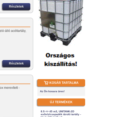
Részletek
ió-álló acéltartály,
Részletek
KOSÁR TARTALMA
ox merevített -
Az Ön kosara üres!
ÚJ TERMÉKEK
8.9 <> 45 m3, UNITANK-2D
esővíz/csapadék tároló tartály -