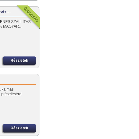
yvíz…
NGYENES SZÁLLÍTÁS
00% MAGYAR…
Részletek
alkalmas
 préselésére!
Részletek