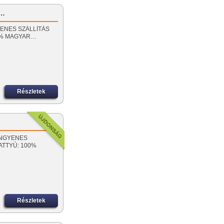
z…
NGYENES SZÁLLÍTÁS
00% MAGYAR…
Részletek
! INGYENES
VATTYÚ: 100%
Részletek