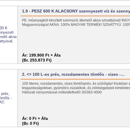
1.9 - PESZ 600 K ALACSONY szennyezett víz és szenn
PE. műanyagból készített szennyvíz átemelő akna szivattyúval! I
Magyarországra! AKNA: 100% MAGYAR TERMÉK! SZIVATTYÚ: 1
Ár:
199.900 Ft + Áfa
(Br. 253.873 Ft)
2. <> 100 L-es prés, rozsdamentes tömlős - vizes -…
100 literes, rozsdamentes, vizes tömlősprés, és szűrőgép! Kiválóan 
kisgazdaságokban, gyümölcs zúzalékok, és zöldségpépek kíméletes
Hálózati víznyomással működtethető! 30/383-4000
Ár:
0 Ft + Áfa
(Br. 0 Ft)