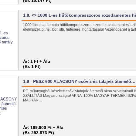
(Br. 10.147 Ft)
1.8. <> 1000 L-es hűtőkompresszoros rozsdamentes 
1000 literes automata hűtőkompresszorral szerelt rozsdamentes tartál
élelmiszer, pl. tej, bor, stb. hűtésére, hőntartására! Vezérlőpanel a ta
Ár:
1 Ft + Áfa
(Br. 1 Ft)
1.9 - PESZ 600 ALACSONY esővíz és talajvíz átemelő…
PE. műanyagból készített esővíz/talajvíz átemelő akna szivattyúval
SZÁLLÍTÁS Magyarországra! AKNA: 100% MAGYAR TERMÉK! SZI
MAGYAR…
Ár:
199.900 Ft + Áfa
(Br. 253.873 Ft)