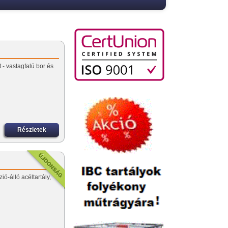
 - vastagfalú bor és
Részletek
ió-álló acéltartály,