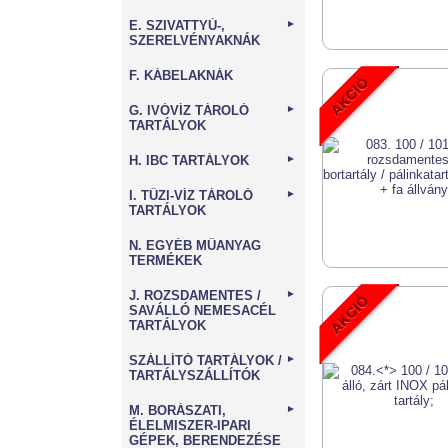
E. SZIVATTYÚ-,
►
SZERELVÉNYAKNÁK
F. KÁBELAKNÁK
G. IVÓVÍZ TÁROLÓ
►
TARTÁLYOK
H. IBC TARTÁLYOK
►
I. TŰZI-VÍZ TÁROLÓ
►
TARTÁLYOK
N. EGYÉB MŰANYAG
TERMÉKEK
J. ROZSDAMENTES /
►
SAVÁLLÓ NEMESACÉL
TARTÁLYOK
SZÁLLÍTÓ TARTÁLYOK /
►
TARTÁLYSZÁLLÍTÓK
M. BORÁSZATI,
►
ÉLELMISZER-IPARI
GÉPEK, BERENDEZÉSE