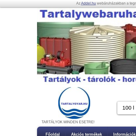
Az
Addel.hu
webáruházakban a teg
TARTÁLYOK MINDEN ESETRE!
Főoldal
Akciós termékek
Információk