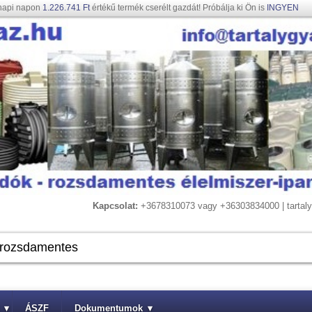
napi napon
1.226.741 Ft
értékű termék cserélt gazdát! Próbálja ki Ön is
INGYEN
Kapcsolat:
+3678310073 vagy +36303834000 | tarta
▾
ÁSZF
Dokumentumok
▾