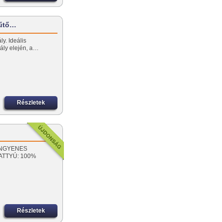
hűtő…
y. Ideális
rtály elején, a…
Részletek
! INGYENES
VATTYÚ: 100%
Részletek