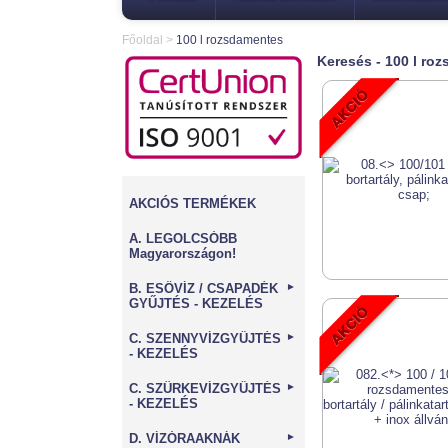
Főoldal
>
100 l rozsdamentes
Keresés - 100 l ro
AKCIÓS TERMÉKEK
A. LEGOLCSÓBB
Magyarországon!
B. ESŐVÍZ / CSAPADÉK
►
GYŰJTÉS - KEZELÉS
C. SZENNYVÍZGYŰJTÉS
►
- KEZELÉS
C. SZÜRKEVÍZGYŰJTÉS
►
- KEZELÉS
D. VÍZÓRAAKNÁK
►