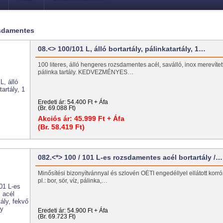
zsdamentes
08.<> 100/101 L, álló bortartály, pálinkatartály, 1…
100 literes, álló hengeres rozsdamentes acél, saválló, inox merevített
pálinka tartály. KEDVEZMÉNYES…
Eredeti ár:
54.400 Ft + Áfa
(Br. 69.088 Ft)
Akciós ár:
45.999 Ft + Áfa
(Br. 58.419 Ft)
082.<*> 100 / 101 L-es rozsdamentes acél bortartály /…
Minősítési bizonyítvánnyal és szlovén OÉTI engedéllyel ellátott korróz
pl.: bor, sör, víz, pálinka,…
Eredeti ár:
54.900 Ft + Áfa
(Br. 69.723 Ft)