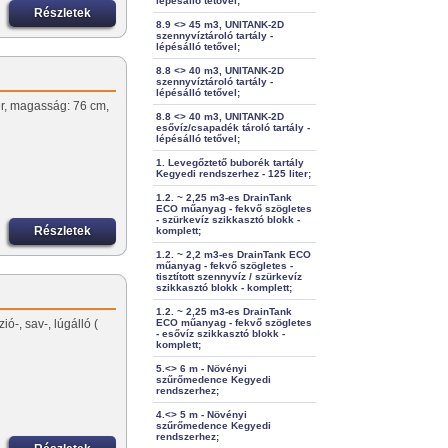
lépésálló tetővel;
Részletek
8.9 <> 45 m3, UNITANK-2D
szennyvíztároló tartály -
lépésálló tetővel;
8.8 <> 40 m3, UNITANK-2D
szennyvíztároló tartály -
lépésálló tetővel;
ter, magasság: 76 cm,
8.8 <> 40 m3, UNITANK-2D
esővíz/csapadék tároló tartály -
lépésálló tetővel;
1. Levegőztető buborék tartály
Kegyedi rendszerhez - 125 liter;
1.2. ~ 2,25 m3-es DrainTank
ECO műanyag - fekvő szögletes
- szürkevíz szikkasztó blokk -
Részletek
komplett;
1.2. ~ 2,2 m3-es DrainTank ECO
műanyag - fekvő szögletes -
tisztított szennyvíz / szürkevíz
szikkasztó blokk - komplett;
1.2. ~ 2,25 m3-es DrainTank
ó-, sav-, lúgálló (
ECO műanyag - fekvő szögletes
- esővíz szikkasztó blokk -
komplett;
5.<> 6 m - Növényi
szűrőmedence Kegyedi
rendszerhez;
4.<> 5 m - Növényi
szűrőmedence Kegyedi
rendszerhez;