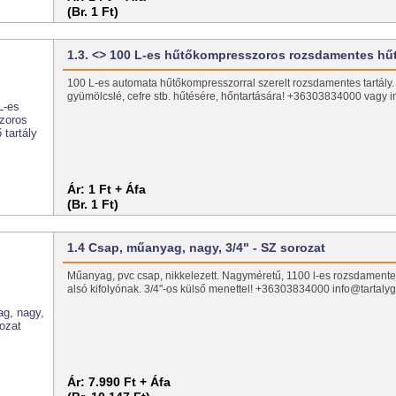
(Br. 1 Ft)
1.3. <> 100 L-es hűtőkompresszoros rozsdamentes h
100 L-es automata hűtőkompresszorral szerelt rozsdamentes tartály. Ide
gyümölcslé, cefre stb. hűtésére, hőntartására! +36303834000 vagy i
Ár:
1 Ft + Áfa
(Br. 1 Ft)
1.4 Csap, műanyag, nagy, 3/4" - SZ sorozat
Műanyag, pvc csap, nikkelezett. Nagyméretű, 1100 l-es rozsdamentes
alsó kifolyónak. 3/4"-os külső menettel! +36303834000 info@tartalyg
Ár:
7.990 Ft + Áfa