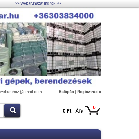
>>
Webáruházat indítok!
<<
lywebaruhaz@gmail.com
Belépés
|
Regisztráció
0
0 Ft +Áfa