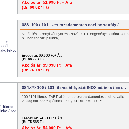
Akciós ár:
51.990 Ft + Áfa
(Br. 66.027 Ft)
083. 100 / 101 L-es rozsdamentes acél bortartály /…
Minősítési bizonyítvánnyal és szlovén OÉTI engedéllyel ellátott korróz
pl.: bor, sör, víz, pálinka,…
Eredeti ár:
69.900 Ft + Áfa
(Br. 88.773 Ft)
Akciós ár:
59.990 Ft + Áfa
(Br. 76.187 Ft)
084.<*> 100 / 101 literes álló, zárt INOX pálinka / bor…
100 / 101 literes, ZÁRT, álló hengeres rozsdamentes acél, saválló, in
vastagfalú bor és pálinka tartály. KEDVEZMÉNYES…
Eredeti ár:
59.500 Ft + Áfa
(Br. 75.565 Ft)
Akciós ár:
54.990 Ft + Áfa