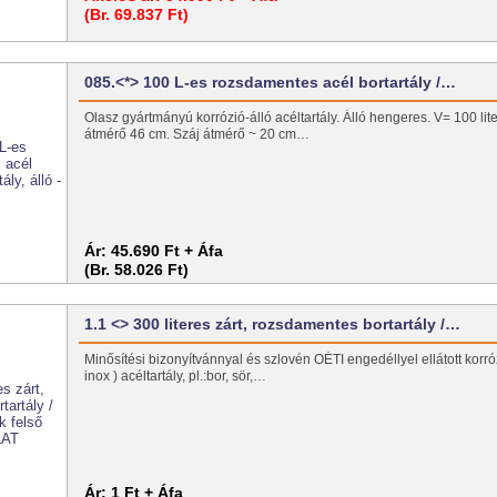
(Br. 69.837 Ft)
085.<*> 100 L-es rozsdamentes acél bortartály /…
Olasz gyártmányú korrózió-álló acéltartály. Álló hengeres. V= 100 li
átmérő 46 cm. Száj átmérő ~ 20 cm…
Ár:
45.690 Ft + Áfa
(Br. 58.026 Ft)
1.1 <> 300 literes zárt, rozsdamentes bortartály /…
Minősítési bizonyítvánnyal és szlovén OÉTI engedéllyel ellátott korrózi
inox ) acéltartály, pl.:bor, sör,…
Ár:
1 Ft + Áfa