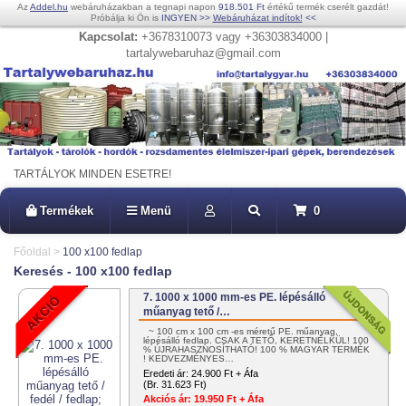
Az
Addel.hu
webáruházakban a tegnapi napon
918.501 Ft
értékű termék cserélt gazdát!
Próbálja ki Ön is
INGYEN
>>
Webáruházat indítok!
<<
Kapcsolat:
+3678310073 vagy +36303834000 |
tartalywebaruhaz@gmail.com
TARTÁLYOK MINDEN ESETRE!
Termékek
Menü
0
Főoldal
>
100 x100 fedlap
Keresés - 100 x100 fedlap
7. 1000 x 1000 mm-es PE. lépésálló
műanyag tető /…
~ 100 cm x 100 cm -es méretű PE. műanyag,
lépésálló fedlap. CSAK A TETŐ, KERETNÉLKÜL! 100
% ÚJRAHASZNOSÍTHATÓ! 100 % MAGYAR TERMÉK
! KEDVEZMÉNYES…
Eredeti ár:
24.900 Ft + Áfa
(Br. 31.623 Ft)
Akciós ár:
19.950 Ft + Áfa