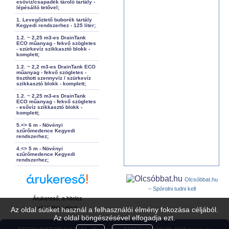
esővíz/csapadék tároló tartály -
lépésálló tetővel;
1. Levegőztető buborék tartály
Kegyedi rendszerhez - 125 liter;
1.2. ~ 2,25 m3-es DrainTank
ECO műanyag - fekvő szögletes
- szürkevíz szikkasztó blokk -
komplett;
1.2. ~ 2,2 m3-es DrainTank ECO
műanyag - fekvő szögletes -
tisztított szennyvíz / szürkevíz
szikkasztó blokk - komplett;
1.2. ~ 2,25 m3-es DrainTank
ECO műanyag - fekvő szögletes
- esővíz szikkasztó blokk -
komplett;
5.<> 6 m - Növényi
szűrőmedence Kegyedi
rendszerhez;
4.<> 5 m - Növényi
szűrőmedence Kegyedi
rendszerhez;
Olcsóbbat.hu
– Spórolni tudni kell
Árukereső, a hiteles
vásárlási kalauz
Az oldal sütiket használ a felhasználói élmény fokozása céljából.
Az oldal böngészésével elfogadja ezt.