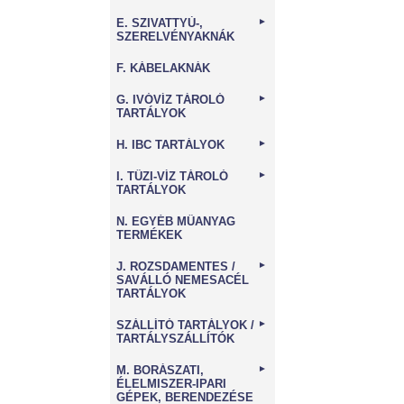
E. SZIVATTYÚ-,
►
SZERELVÉNYAKNÁK
F. KÁBELAKNÁK
G. IVÓVÍZ TÁROLÓ
►
TARTÁLYOK
H. IBC TARTÁLYOK
►
I. TŰZI-VÍZ TÁROLÓ
►
TARTÁLYOK
N. EGYÉB MŰANYAG
TERMÉKEK
J. ROZSDAMENTES /
►
SAVÁLLÓ NEMESACÉL
TARTÁLYOK
SZÁLLÍTÓ TARTÁLYOK /
►
TARTÁLYSZÁLLÍTÓK
M. BORÁSZATI,
►
ÉLELMISZER-IPARI
GÉPEK, BERENDEZÉSE