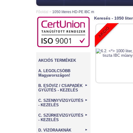
Főoldal
>
1050 literes HD-PE IBC m
Keresés - 1050 lit
AKCIÓS TERMÉKEK
A. LEGOLCSÓBB
Magyarországon!
B. ESŐVÍZ / CSAPADÉK
►
GYŰJTÉS - KEZELÉS
C. SZENNYVÍZGYŰJTÉS
►
- KEZELÉS
C. SZÜRKEVÍZGYŰJTÉS
►
- KEZELÉS
D. VÍZÓRAAKNÁK
►