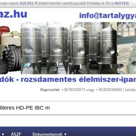
gnapi napon
918.501 Ft
értékű termék cserélt gazdát! Próbálja ki Ön is
INGYEN
Kapcsolat:
+3678310073 vagy +36303834000 | tarta
▾
ÁSZF
Dokumentumok
▾