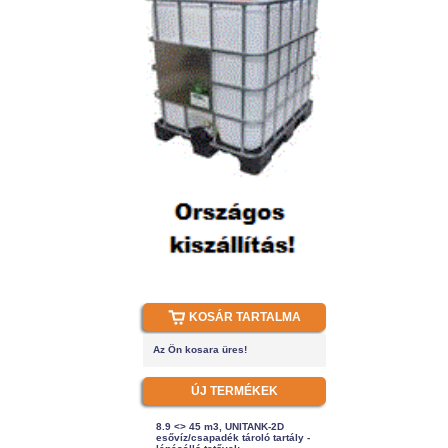
KOSÁR TARTALMA
Az Ön kosara üres!
ÚJ TERMÉKEK
8.9 <> 45 m3, UNITANK-2D
esővíz/csapadék tároló tartály -