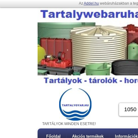
Az
Addel.hu
webáruházakban a te
TARTÁLYOK MINDEN ESETRE!
Főoldal
Akciós termékek
Információk