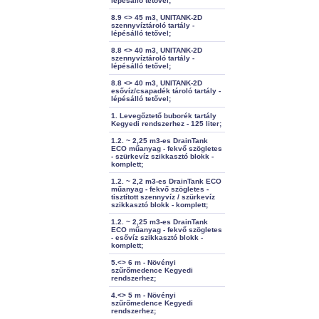
lépésálló tetővel;
8.9 <> 45 m3, UNITANK-2D
szennyvíztároló tartály -
lépésálló tetővel;
8.8 <> 40 m3, UNITANK-2D
szennyvíztároló tartály -
lépésálló tetővel;
8.8 <> 40 m3, UNITANK-2D
esővíz/csapadék tároló tartály -
lépésálló tetővel;
1. Levegőztető buborék tartály
Kegyedi rendszerhez - 125 liter;
1.2. ~ 2,25 m3-es DrainTank
ECO műanyag - fekvő szögletes
- szürkevíz szikkasztó blokk -
komplett;
1.2. ~ 2,2 m3-es DrainTank ECO
műanyag - fekvő szögletes -
tisztított szennyvíz / szürkevíz
szikkasztó blokk - komplett;
1.2. ~ 2,25 m3-es DrainTank
ECO műanyag - fekvő szögletes
- esővíz szikkasztó blokk -
komplett;
5.<> 6 m - Növényi
szűrőmedence Kegyedi
rendszerhez;
4.<> 5 m - Növényi
szűrőmedence Kegyedi
rendszerhez;