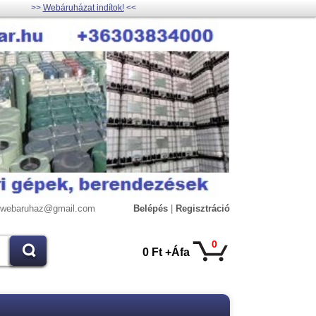
>>
Webáruházat indítok!
<<
lywebaruhaz@gmail.com
Belépés
|
Regisztráció
0
0 Ft +Áfa