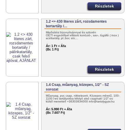
Részletek
1.2 <> 430 literes zárt, rozsdamentes
bortartály /…
Minősítési bizonyítvánnyal és szlovén
OÉTI engedéllyel ellátott korrózió-, sav-, lúgálló ( inox )
acéltartály, pl.:bor, sör,…
Ár:
1 Ft + Áfa
(Br. 1 Ft)
Részletek
1.4 Csap, műanyag, közepes, 1/2" - SZ
sorozat
Műanyag, pvc csap, nikkelezett. Közepes méretű, 100-
1100 l-es tartályokba kifolyó alsó csapnak! 1/2"-os
külső menettel! +36303834000 info@tartalygyar.hu
Ár:
5.990 Ft + Áfa
(Br. 7.607 Ft)