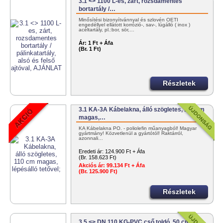
3.1 <> 1100 L-es, zárt, rozsdamentes
bortartály /…
Minősítési bizonyítvánnyal és szlovén OÉTI
engedéllyel ellátott korrózió-, sav-, lúgálló ( inox )
acéltartály, pl.:bor, sör,…
Ár:
1 Ft + Áfa
(Br. 1 Ft)
Részletek
3.1 KA-3A Kábelakna, álló szögletes, 110 cm
magas,…
KA Kábelakna PO. - poliolefin műanyagból! Magyar
gyártmány! Közvetlenül a gyártótól! Raktárról,
azonnali…
Eredeti ár:
124.900 Ft + Áfa
(Br. 158.623 Ft)
Akciós ár:
99.134 Ft + Áfa
(Br. 125.900 Ft)
Részletek
3.5 <> DN 110 KG-PVC cső toldó, 50 cm;