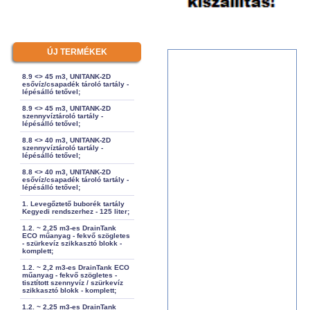
ÚJ TERMÉKEK
8.9 <> 45 m3, UNITANK-2D
esővíz/csapadék tároló tartály -
lépésálló tetővel;
8.9 <> 45 m3, UNITANK-2D
szennyvíztároló tartály -
lépésálló tetővel;
8.8 <> 40 m3, UNITANK-2D
szennyvíztároló tartály -
lépésálló tetővel;
8.8 <> 40 m3, UNITANK-2D
esővíz/csapadék tároló tartály -
lépésálló tetővel;
1. Levegőztető buborék tartály
Kegyedi rendszerhez - 125 liter;
1.2. ~ 2,25 m3-es DrainTank
ECO műanyag - fekvő szögletes
- szürkevíz szikkasztó blokk -
komplett;
1.2. ~ 2,2 m3-es DrainTank ECO
műanyag - fekvő szögletes -
tisztított szennyvíz / szürkevíz
szikkasztó blokk - komplett;
1.2. ~ 2,25 m3-es DrainTank