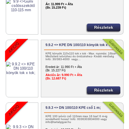
Ár:
11.999 Ft + Áfa
(Br. 15.239 Ft)
Részletek
9.9.2 <> KPE DN 100/110 könyök tok x tok;
KPE könyök 110x110 tok x tok - Max. nyomás: 16bar-
Minősített ivóvízhez és öntözéshez- Kiváló minőség
Infó: 30/383-4000 vagy…
Eredeti ár:
11.990 Ft + Áfa
(Br. 15.227 Ft)
Akciós ár:
9.990 Ft + Áfa
(Br. 12.687 Ft)
Részletek
9.9.3 <> DN 100/110 KPE cső 1 m;
KPE 100 ivóvíz cső 110mm max 16 bar! 6 m-ig
rendelhető hossz! Infó: 0036303834000 vagy
info@tartalygyar.hu