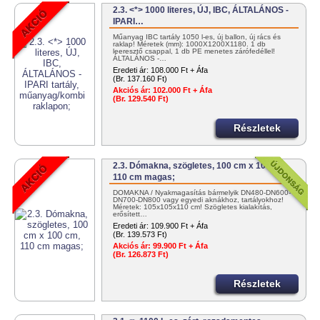
2.3. <*> 1000 literes, ÚJ, IBC, ÁLTALÁNOS -
IPARI…
Műanyag IBC tartály 1050 l-es, új ballon, új rács és
raklap! Méretek (mm): 1000X1200X1180. 1 db
leeresztő csappal, 1 db PE menetes zárófedéllel!
ÁLTALÁNOS -…
Eredeti ár:
108.000 Ft + Áfa
(Br. 137.160 Ft)
Akciós ár:
102.000 Ft + Áfa
(Br. 129.540 Ft)
Részletek
2.3. Dómakna, szögletes, 100 cm x 100 cm,
110 cm magas;
DÓMAKNA / Nyakmagasítás bármelyik DN480-DN600-
DN700-DN800 vagy egyedi aknákhoz, tartályokhoz!
Méretek: 105x105x110 cm! Szögletes kialakítás,
erősített…
Eredeti ár:
109.900 Ft + Áfa
(Br. 139.573 Ft)
Akciós ár:
99.900 Ft + Áfa
(Br. 126.873 Ft)
Részletek