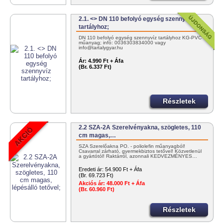
2.1. <> DN 110 befolyó egység szennyvíz
tartályhoz;
DN 110 befolyó egység szennyvíz tartályhoz KG-PVC
műanyag; infó: 0036303834000 vagy
info@tartalygyar.hu
Ár:
4.990 Ft + Áfa
(Br. 6.337 Ft)
Részletek
2.2 SZA-2A Szerelvényakna, szögletes, 110
cm magas,…
SZA Szerelőakna PO. - poliolefin műanyagból!
Csavarral zárható, gyermekbiztos tetővel! Közvetlenül
a gyártótól! Raktárról, azonnali KEDVEZMÉNYES…
Eredeti ár:
54.900 Ft + Áfa
(Br. 69.723 Ft)
Akciós ár:
48.000 Ft + Áfa
(Br. 60.960 Ft)
Részletek