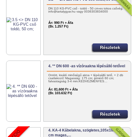
DN 110 KG-PVC cső - toldó - 50 cm-es tokos csővég;
info@tartalygyar.hu vagy 0036303834000
Ár:
990 Ft + Áfa
(Br. 1.257 Ft)
Részletek
4. ** DN 600 -as vízóraakna lépésálló tetővel
Öntött, kiváló minőségű akna + lépésálló tető, + 2 db
csatlakozó! Magasság: 175 cm; átmérő 60 cm;
falvastagság 3-4 mm.KEDVEZMÉNYES…
Ár:
81.600 Ft + Áfa
(Br. 103.632 Ft)
Részletek
4. KA-4 Kábelakna, szögletes,105x105x110
cm magas,…