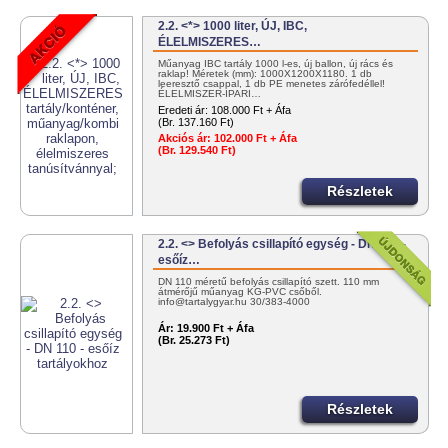
2.2. <*> 1000 liter, ÚJ, IBC,
ÉLELMISZERES…
Műanyag IBC tartály 1000 l-es, új ballon, új rács és
raklap! Méretek (mm): 1000X1200X1180. 1 db
leeresztő csappal, 1 db PE menetes zárófedéllel!
ÉLELMISZER-IPARI…
Eredeti ár:
108.000 Ft + Áfa
(Br. 137.160 Ft)
Akciós ár:
102.000 Ft + Áfa
(Br. 129.540 Ft)
Részletek
2.2. <> Befolyás csillapító egység - DN 110 -
esőíz…
DN 110 méretű befolyás csillapító szett. 110 mm
átmérőjű műanyag KG-PVC csőből.
info@tartalygyar.hu 30/383-4000
Ár:
19.900 Ft + Áfa
(Br. 25.273 Ft)
Részletek