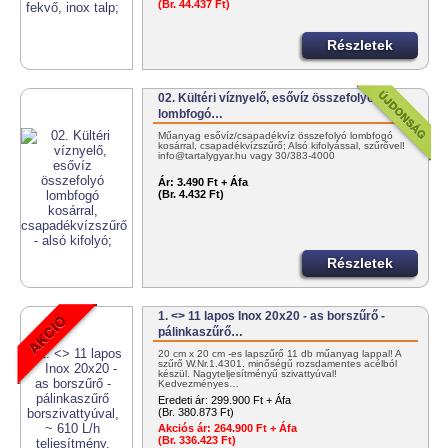
(Br. 44.437 Ft)
Részletek
02. Kültéri víznyelő, esővíz összefolyó
lombfogó…
Műanyag esővíz/csapadékvíz összefolyó lombfogó
kosárral, csapadékvízszűrő; Alsó kifolyással, szűrővel!
info@tartalygyar.hu vagy 30/383-4000
Ár:
3.490 Ft + Áfa
(Br. 4.432 Ft)
Részletek
1. <> 11 lapos Inox 20x20 - as borszűrő -
pálinkaszűrő…
20 cm x 20 cm -es lapszűrő 11 db műanyag lappal! A
szűrő W.Nr.1.4301. minőségű rozsdamentes acélból
készül. Nagyteljesítményű szivattyúval!
Kedvezményes…
Eredeti ár:
299.900 Ft + Áfa
(Br. 380.873 Ft)
Akciós ár:
264.900 Ft + Áfa
(Br. 336.423 Ft)