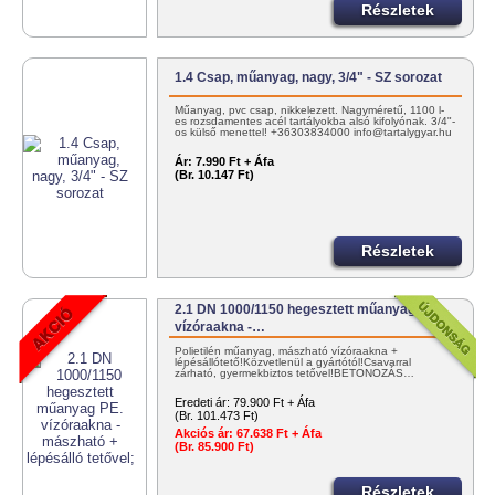
Részletek
1.4 Csap, műanyag, nagy, 3/4" - SZ sorozat
Műanyag, pvc csap, nikkelezett. Nagyméretű, 1100 l-
es rozsdamentes acél tartályokba alsó kifolyónak. 3/4"-
os külső menettel! +36303834000 info@tartalygyar.hu
Ár:
7.990 Ft + Áfa
(Br. 10.147 Ft)
Részletek
2.1 DN 1000/1150 hegesztett műanyag PE.
vízóraakna -…
Polietilén műanyag, mászható vízóraakna +
lépésállótető!Közvetlenül a gyártótól!Csavarral
zárható, gyermekbiztos tetővel!BETONOZÁS…
Eredeti ár:
79.900 Ft + Áfa
(Br. 101.473 Ft)
Akciós ár:
67.638 Ft + Áfa
(Br. 85.900 Ft)
Részletek