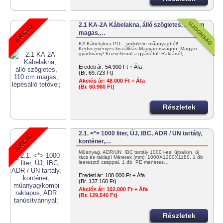
2.1 KA-2A Kábelakna, álló szögletes, 110 cm
magas,…
KA Kábelakna PO. - poliolefin műanyagból!
Kedvezményes kiszállítás Magyarországon! Magyar
gyártmány! Közvetlenül a gyártótól! Raktárról,…
Eredeti ár:
54.900 Ft + Áfa
(Br. 69.723 Ft)
Akciós ár:
48.000 Ft + Áfa
(Br. 60.960 Ft)
Részletek
2.1. <*> 1000 liter, ÚJ, IBC, ADR / UN tartály,
konténer,…
Műanyag, ADR/UN IBC tartály 1000 l-es, újballon, új
rács és raklap! Méretek (mm): 1000X1200X1180. 1 db
leeresztő csappal, 1 db PE menetes…
Eredeti ár:
108.000 Ft + Áfa
(Br. 137.160 Ft)
Akciós ár:
102.000 Ft + Áfa
(Br. 129.540 Ft)
Részletek