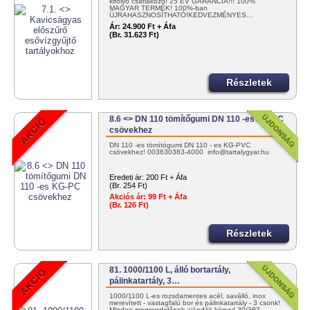
kifolyó csatlakozó! 25 ÉV GARANCIA!!! 100%
MAGYAR TERMÉK! 100%-ban
ÚJRAHASZNOSÍTHATÓ!KEDVEZMÉNYES…
Ár:
24.900 Ft + Áfa
(Br. 31.623 Ft)
Részletek
8.6 <> DN 110 tömítőgumi DN 110 -es KG-PC
csövekhez
DN 110 -es tömítógumi DN 110 - es KG-PVC
csövekhez! 003630383-4000 info@tartalygyar.hu
Eredeti ár:
200 Ft + Áfa
(Br. 254 Ft)
Akciós ár:
99 Ft + Áfa
(Br. 126 Ft)
Részletek
81. 1000/1100 L, álló bortartály,
pálinkatartály, 3…
1000/1100 L-es rozsdamentes acél, saválló, inox
merevített - vastagfalú bor és pálinkatartály - 3 csonk!
Minden megrendelőnek ajándék könyv! 30/383-