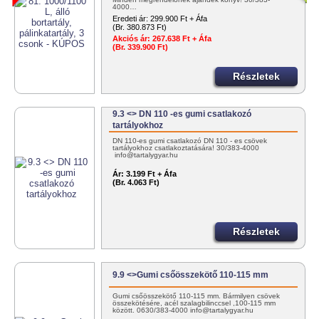
4000…
Eredeti ár:
299.900 Ft + Áfa
(Br. 380.873 Ft)
Akciós ár:
267.638 Ft + Áfa
(Br. 339.900 Ft)
Részletek
9.3 <> DN 110 -es gumi csatlakozó
tartályokhoz
DN 110-es gumi csatlakozó DN 110 - es csövek
tartályokhoz csatlakoztatására! 30/383-4000
info@tartalygyar.hu
Ár:
3.199 Ft + Áfa
(Br. 4.063 Ft)
Részletek
9.9 <>Gumi csőösszekötő 110-115 mm
Gumi csőösszekötő 110-115 mm. Bármilyen csövek
összekötésére, acél szalagbilinccsel ,100-115 mm
között. 0630/383-4000 info@tartalygyar.hu