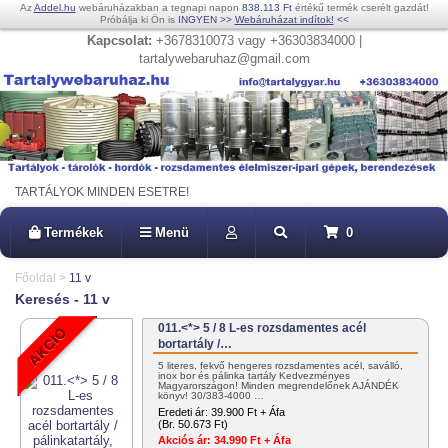
Az
Addel.hu
webáruházakban a tegnapi napon
838.113 Ft
értékű termék cserélt gazdát!
Próbálja ki Ön is
INGYEN
>>
Webáruházat indítok!
<<
Kapcsolat:
+3678310073 vagy +36303834000 |
tartalywebaruhaz@gmail.com
TARTÁLYOK MINDEN ESETRE!
Termékek
Menü
0
Főoldal
>
11 v
Keresés - 11 v
011.<*> 5 / 8 L-es rozsdamentes acél
bortartály /…
5 literes, fekvő hengeres rozsdamentes acél, saválló,
inox bor és pálinka tartály Kedvezményes
Magyarországon! Minden megrendelőnek AJÁNDÉK
könyv! 30/383-4000 …
Eredeti ár:
39.900 Ft + Áfa
(Br. 50.673 Ft)
Akciós ár:
34.990 Ft + Áfa