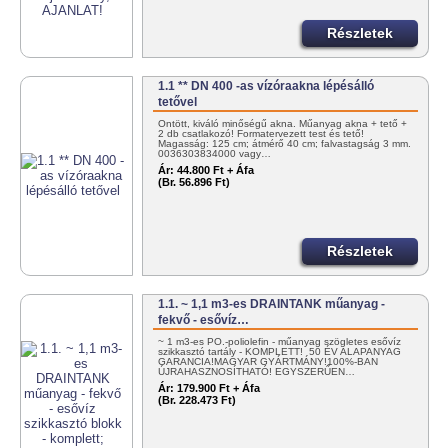
Részletek
1.1 ** DN 400 -as vízóraakna lépésálló
tetővel
Öntött, kiváló minőségű akna. Műanyag akna + tető +
2 db csatlakozó! Formatervezett test és tető!
Magasság: 125 cm; átmérő 40 cm; falvastagság 3 mm.
0036303834000 vagy…
Ár:
44.800 Ft + Áfa
(Br. 56.896 Ft)
Részletek
1.1. ~ 1,1 m3-es DRAINTANK műanyag -
fekvő - esővíz…
~ 1 m3-es PO.-poliolefin - műanyag szögletes esővíz
szikkasztó tartály - KOMPLETT! 50 ÉV ALAPANYAG
GARANCIA!MAGYAR GYÁRTMÁNY!100%-BAN
ÚJRAHASZNOSÍTHATÓ! EGYSZERŰEN…
Ár:
179.900 Ft + Áfa
(Br. 228.473 Ft)