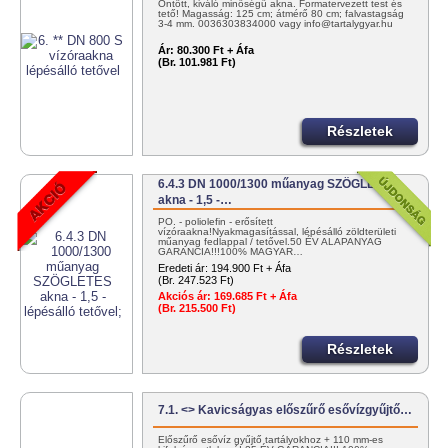
Öntött, kiváló minőségű akna. Formatervezett test és
tető! Magasság: 125 cm; átmérő 80 cm; falvastagság
3-4 mm. 0036303834000 vagy info@tartalygyar.hu
Ár:
80.300 Ft + Áfa
(Br. 101.981 Ft)
Részletek
6.4.3 DN 1000/1300 műanyag SZÖGLETES
akna - 1,5 -…
PO. - poliolefin - erősített
vízóraakna!Nyakmagasítással, lépésálló zöldterületi
műanyag fedlappal / tetővel.50 ÉV ALAPANYAG
GARANCIA!!!100% MAGYAR…
Eredeti ár:
194.900 Ft + Áfa
(Br. 247.523 Ft)
Akciós ár:
169.685 Ft + Áfa
(Br. 215.500 Ft)
Részletek
7.1. <> Kavicságyas előszűrő esővízgyűjtő…
Előszűrő esővíz gyűjtő tartályokhoz + 110 mm-es