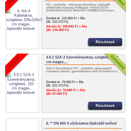
PO. - poliolefin - műanyag kábelakna.Lépésálló
zöldterületi műanyag fedlappal / tetővel.25 ÉV
GARANCIA!!!100% MAGYAR TERMÉK!100%-ban…
Eredeti ár:
119.900 Ft + Áfa
(Br. 152.273 Ft)
Akciós ár:
109.842 Ft + Áfa
(Br. 139.499 Ft)
Részletek
4.0.1 SZA-3 Szerelvényakna, szögletes, 110
cm magas,…
SZA-3 Szerelőakna PO. - poliolefin műanyagból!
Csavarral zárható, gyermekbiztos tető! Közvetlenül a…
Eredeti ár:
79.900 Ft + Áfa
(Br. 101.473 Ft)
Akciós ár:
76.890 Ft + Áfa
(Br. 97.650 Ft)
Részletek
6. ** DN 800 S vízóraakna lépésálló tetővel