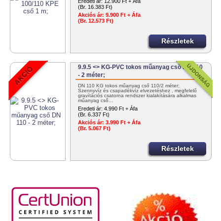
Eredeti ár:
12.900 Ft + Áfa
(Br. 16.383 Ft)
Akciós ár:
9.900 Ft + Áfa
(Br. 12.573 Ft)
Részletek
9.9.5 <> KG-PVC tokos műanyag cső DN 110
- 2 méter;
DN 110 KG tokos műanyag cső 110/2 méter;
Szennyvíz és csapadékvíz elvezetéshez , megfelelő
gravítációs csatorna rendszer kialakítására alkalmas
műanyag cső…
Eredeti ár:
4.990 Ft + Áfa
(Br. 6.337 Ft)
Akciós ár:
3.990 Ft + Áfa
(Br. 5.067 Ft)
Részletek