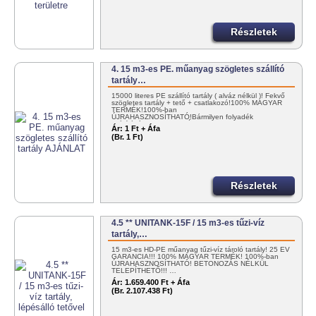
Részletek
4. 15 m3-es PE. műanyag szögletes szállító
tartály…
15000 literes PE szállító tartály ( alváz nélkül )! Fekvő
szögletes tartály + tető + csatlakozó!100% MAGYAR
TERMÉK!100%-ban
ÚJRAHASZNOSÍTHATÓ!Bármilyen folyadék
szállítására! KEDVEZMÉNYES
Ár:
1 Ft + Áfa
KISZÁLLÍTÁS!+36302985814 vagy…
(Br. 1 Ft)
Részletek
4.5 ** UNITANK-15F / 15 m3-es tűzi-víz
tartály,…
15 m3-es HD-PE műanyag tűzi-víz tároló tartály! 25 ÉV
GARANCIA!!! 100% MAGYAR TERMÉK! 100%-ban
ÚJRAHASZNOSÍTHATÓ! BETONOZÁS NÉLKÜL
TELEPÍTHETŐ!!! …
Ár:
1.659.400 Ft + Áfa
(Br. 2.107.438 Ft)