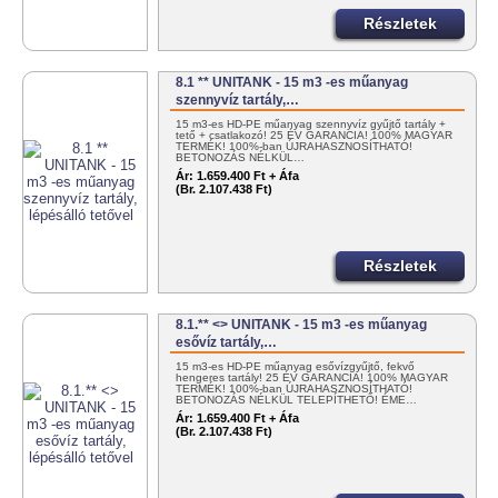
Részletek
8.1 ** UNITANK - 15 m3 -es műanyag
szennyvíz tartály,…
15 m3-es HD-PE műanyag szennyvíz gyűjtő tartály +
tető + csatlakozó! 25 ÉV GARANCIA! 100% MAGYAR
TERMÉK! 100%-ban ÚJRAHASZNOSÍTHATÓ!
BETONOZÁS NÉLKÜL…
Ár:
1.659.400 Ft + Áfa
(Br. 2.107.438 Ft)
Részletek
8.1.** <> UNITANK - 15 m3 -es műanyag
esővíz tartály,…
15 m3-es HD-PE műanyag esővízgyűjtő, fekvő
hengeres tartály! 25 ÉV GARANCIA! 100% MAGYAR
TERMÉK! 100%-ban ÚJRAHASZNOSÍTHATÓ!
BETONOZÁS NÉLKÜL TELEPÍTHETŐ! ÉME…
Ár:
1.659.400 Ft + Áfa
(Br. 2.107.438 Ft)