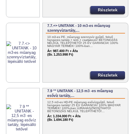
Részletek
7.7.<> UNITANK - 10 m3-es műanyag
szennyvíztartály,…
10 m3-es PE. műanyag szennyvíz gyűjtő, fekvő
hengeres tartály + tető + csatlakozó! BETONOZÁS
NÉLKÜL TELEPÍTHETŐ! 25 ÉV GARANCIA! 100%
MAGYAR TERMÉK! 100%-ban…
Ár:
987.400 Ft + Áfa
(Br. 1.253.998 Ft)
Részletek
7.9 ** UNITANK - 12,5 m3 -es műanyag
esővíz tartály,…
12,5 m3-es HD-PE műanyag esővízgyűjtő, fekvő
hengeres tartály! 25 ÉV GARANCIA! 100% MAGYAR
TERMÉK! 100%-ban ÚJRAHASZNOSÍTHATÓ!
BETONOZÁS NÉLKÜL TELEPÍTHETŐ!…
Ár:
1.334.000 Ft + Áfa
(Br. 1.694.180 Ft)