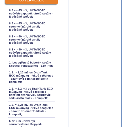
ÚJ TERMÉKEK
8.9 <> 45 m3, UNITANK-2D
esővíz/csapadék tároló tartály -
lépésálló tetővel;
8.9 <> 45 m3, UNITANK-2D
szennyvíztároló tartály -
lépésálló tetővel;
8.8 <> 40 m3, UNITANK-2D
szennyvíztároló tartály -
lépésálló tetővel;
8.8 <> 40 m3, UNITANK-2D
esővíz/csapadék tároló tartály -
lépésálló tetővel;
1. Levegőztető buborék tartály
Kegyedi rendszerhez - 125 liter;
1.2. ~ 2,25 m3-es DrainTank
ECO műanyag - fekvő szögletes
- szürkevíz szikkasztó blokk -
komplett;
1.2. ~ 2,2 m3-es DrainTank ECO
műanyag - fekvő szögletes -
tisztított szennyvíz / szürkevíz
szikkasztó blokk - komplett;
1.2. ~ 2,25 m3-es DrainTank
ECO műanyag - fekvő szögletes
- esővíz szikkasztó blokk -
komplett;
5.<> 6 m - Növényi
szűrőmedence Kegyedi