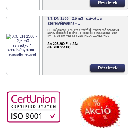
Részletek
8.3. DN 1500 - 2,5 m3 - szivattyú /
szerelvényakna -…
PE. műanyag, 150 cm átmérőjű, mászható szivattyú
akna, lépésálló tetővel. Hossz és a magasság 150
cm+ a 25 cm magas nyak; KEDVEZMÉNYES…
Ár:
225.200 Ft + Áfa
(Br. 286.004 Ft)
Részletek