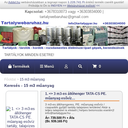
Az
Addel.hu
webáruházakban a tegnapi napon
1.226.741 Ft
értékű termék cserélt gazdát!
Próbálja ki Ön is
INGYEN
>>
Webáruházat indítok!
<<
Kapcsolat:
+3678310073 vagy +36303834000 |
tartalywebaruhaz@gmail.com
TARTÁLYOK MINDEN ESETRE!
Termékek
Menü
0
Főoldal
>
15 m3 műanyag
Keresés - 15 m3 műanyag
1. <> 3 m3-es állóhenger TATA-CS PE.
műanyag esővíz…
3 m3-es állóhengeres, PE. műanyag esővíz /
csapadék gyűjtő tartály talajvizes területre! Akár a
teljes talajvizet is elviseli ( helyes betonozás esetén)!
info@tartalygyar.hu …
Ár:
739.500 Ft + Áfa
(Br. 939.165 Ft)