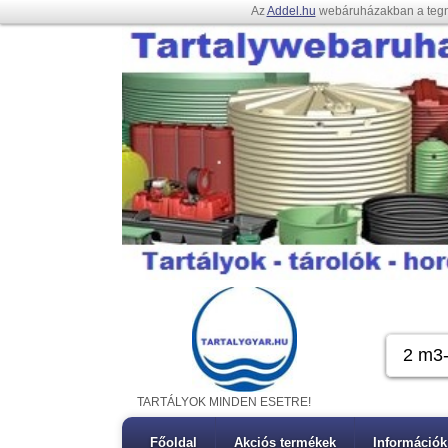
Az
Addel.hu
webáruházakban a teg
TARTÁLYOK MINDEN ESETRE!
Főoldal
Akciós termékek
Információk