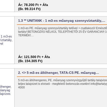
Ár:
78.200 Ft + Áfa
(Br. 99.314 Ft)
1.3 ** UNITANK - 1 m3-es műanyag szennyvíztartály,…
1 m3-es PE. műanyag szennyvíztartály tetővel + csatlakozó! Emésztő
tartály! BETONOZÁS NÉLKÜL TELEPÍTHETŐ! 25 ÉV GARANCIA!!!
TERMÉK!…
Ár:
121.500 Ft + Áfa
(Br. 154.305 Ft)
2. <> 5 m3-es állóhenger, TATA-CS PE. műanyag…
5 m3-es állóhengeres, PE. műanyag szennyvízgyűjtő tartály talajvizes
teljes talajvizet is elviseli - megfelelő betonozás esetén! info@tarta
4000