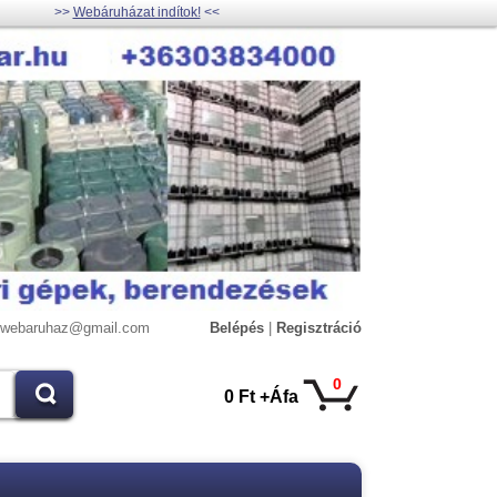
>>
Webáruházat indítok!
<<
lywebaruhaz@gmail.com
Belépés
|
Regisztráció
0
0 Ft +Áfa