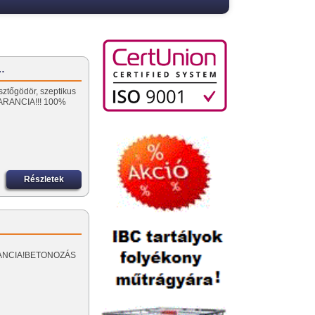
ó…
sztőgödör, szeptikus
ARANCIA!!! 100%
Részletek
GARANCIA!BETONOZÁS