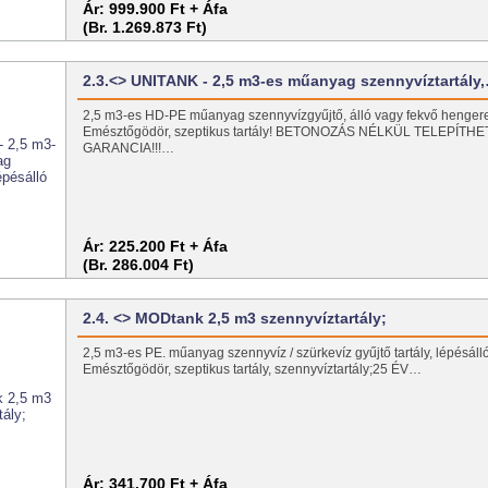
Ár:
999.900 Ft + Áfa
(Br. 1.269.873 Ft)
2.3.<> UNITANK - 2,5 m3-es műanyag szennyvíztartály
2,5 m3-es HD-PE műanyag szennyvízgyűjtő, álló vagy fekvő hengeres
Emésztőgödör, szeptikus tartály! BETONOZÁS NÉLKÜL TELEPÍTHE
GARANCIA!!!…
Ár:
225.200 Ft + Áfa
(Br. 286.004 Ft)
2.4. <> MODtank 2,5 m3 szennyvíztartály;
2,5 m3-es PE. műanyag szennyvíz / szürkevíz gyűjtő tartály, lépésálló
Emésztőgödör, szeptikus tartály, szennyvíztartály;25 ÉV…
Ár:
341.700 Ft + Áfa