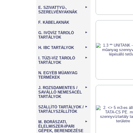
E. SZIVATTYÚ-,
►
SZERELVÉNYAKNÁK
F. KÁBELAKNÁK
G. IVÓVÍZ TÁROLÓ
►
TARTÁLYOK
H. IBC TARTÁLYOK
►
I. TŰZI-VÍZ TÁROLÓ
►
TARTÁLYOK
N. EGYÉB MŰANYAG
TERMÉKEK
J. ROZSDAMENTES /
►
SAVÁLLÓ NEMESACÉL
TARTÁLYOK
SZÁLLÍTÓ TARTÁLYOK /
►
TARTÁLYSZÁLLÍTÓK
M. BORÁSZATI,
►
ÉLELMISZER-IPARI
GÉPEK, BERENDEZÉSE