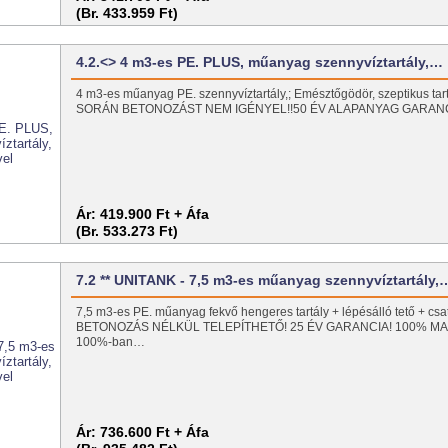
(Br. 433.959 Ft)
4.2.<> 4 m3-es PE. PLUS, műanyag szennyvíztartály,…
4 m3-es műanyag PE. szennyvíztartály,; Emésztőgödör, szeptikus ta
SORÁN BETONOZÁST NEM IGÉNYEL!!50 ÉV ALAPANYAG GARAN
Ár:
419.900 Ft + Áfa
(Br. 533.273 Ft)
7.2 ** UNITANK - 7,5 m3-es műanyag szennyvíztartály,
7,5 m3-es PE. műanyag fekvő hengeres tartály + lépésálló tető + csa
BETONOZÁS NÉLKÜL TELEPÍTHETŐ! 25 ÉV GARANCIA! 100% M
100%-ban…
Ár:
736.600 Ft + Áfa