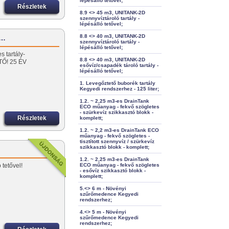
lépésálló tetővel;
Részletek
8.9 <> 45 m3, UNITANK-2D
szennyvíztároló tartály -
lépésálló tetővel;
8.8 <> 40 m3, UNITANK-2D
,…
szennyvíztároló tartály -
lépésálló tetővel;
 tartály-
8.8 <> 40 m3, UNITANK-2D
TŐ! 25 ÉV
esővíz/csapadék tároló tartály -
lépésálló tetővel;
1. Levegőztető buborék tartály
Kegyedi rendszerhez - 125 liter;
1.2. ~ 2,25 m3-es DrainTank
ECO műanyag - fekvő szögletes
- szürkevíz szikkasztó blokk -
Részletek
komplett;
1.2. ~ 2,2 m3-es DrainTank ECO
műanyag - fekvő szögletes -
tisztított szennyvíz / szürkevíz
szikkasztó blokk - komplett;
1.2. ~ 2,25 m3-es DrainTank
 tetővel!
ECO műanyag - fekvő szögletes
- esővíz szikkasztó blokk -
komplett;
5.<> 6 m - Növényi
szűrőmedence Kegyedi
rendszerhez;
4.<> 5 m - Növényi
szűrőmedence Kegyedi
rendszerhez;