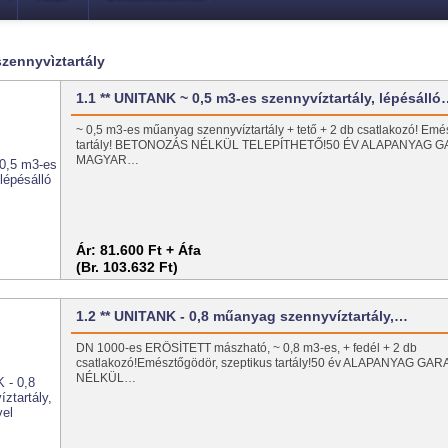
szennyvìztartály
1.1 ** UNITANK ~ 0,5 m3-es szennyvíztartály, lépésáll
~ 0,5 m3-es műanyag szennyvíztartály + tető + 2 db csatlakozó! Emé
tartály! BETONOZÁS NÉLKÜL TELEPÍTHETŐ!50 ÉV ALAPANYAG G
MAGYAR…
Ár:
81.600 Ft + Áfa
(Br. 103.632 Ft)
1.2 ** UNITANK - 0,8 műanyag szennyvíztartály,…
DN 1000-es ERŐSÍTETT mászható, ~ 0,8 m3-es, + fedél + 2 db
csatlakozó!Emésztőgödör, szeptikus tartály!50 év ALAPANYAG 
NÉLKÜL…