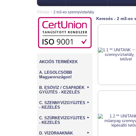
Főoldal
>
2 m3-es szennyvìztartály
Keresés - 2 m3-es 
AKCIÓS TERMÉKEK
A. LEGOLCSÓBB
Magyarországon!
B. ESŐVÍZ / CSAPADÉK
►
GYŰJTÉS - KEZELÉS
C. SZENNYVÍZGYŰJTÉS
►
- KEZELÉS
C. SZÜRKEVÍZGYŰJTÉS
►
- KEZELÉS
D. VÍZÓRAAKNÁK
►