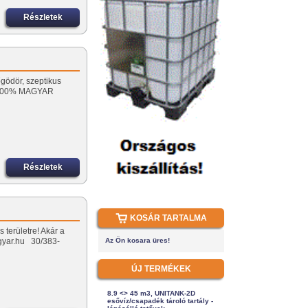
Részletek
gödör, szeptikus
 100% MAGYAR
Részletek
KOSÁR TARTALMA
 területre! Akár a
lygyar.hu 30/383-
Az Ön kosara üres!
ÚJ TERMÉKEK
8.9 <> 45 m3, UNITANK-2D
esővíz/csapadék tároló tartály -