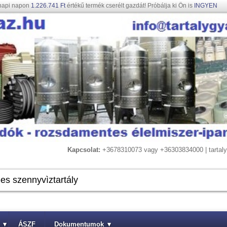
napi napon
1.226.741 Ft
értékű termék cserélt gazdát! Próbálja ki Ön is
INGYEN
Kapcsolat:
+3678310073 vagy +36303834000 | tarta
▾
ÁSZF
Dokumentumok
▾