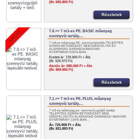
(Br. 685.800 Ft)
Részletek
7.0.<> 7 m3-es PE. BASIC műanyag
szennyvíz tartály,…
7 m3-es műanyag PE. szennyvíztartály;TELEPÍTÉS
SORÁN BETONOZÁST NEM IGÉNYEL!!50 ÉV
ALAPANYAG GARANCIA!MAGYAR
GYÁRTMÁNY!100%-BAN…
Eredeti ár:
729.900 Ft + Áfa
(Br. 926.973 Ft)
Akciós ár:
685.000 Ft + Áfa
(Br. 869.950 Ft)
Részletek
7.1.<> 7 m3-es PE. PLUS, műanyag
szennyvíz tartály,…
7 m3-es műanyag pe. szennyvíz gyűjtő tartály.
TELEPÍTÉS SORÁN BETONOZÁST NEM
IGÉNYEL!!50 ÉV ALAPANYAG GARANCIA! MAGYAR
GYÁRTMÁNY! 100%-BAN…
Ár:
725.900 Ft + Áfa
(Br. 921.893 Ft)