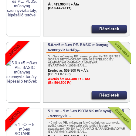
MAGYAR…
Ár:
419.900 Ft + Áfa
(Br. 533.273 Ft)
Részletek
5.0.<>5 m3-es PE. BASIC műanyag
szennyvíz tartály,…
5 m3-es műanyag PE. szennyvíztartály;TELEPÍTÉS
SORÁN BETONOZÁST NEM IGÉNYEL!!50 ÉV
ALAPANYAG GARANCIA!MAGYAR
GYÁRTMÁNY!100%-BAN…
Eredeti ár:
559.900 Ft + Áfa
(Br. 711.073 Ft)
Akciós ár:
444.488 Ft + Áfa
(Br. 564.500 Ft)
Részletek
5.1. <> ~ 5 m3-es ISOTANK műanyag - fekvő
- szennyvíz…
~ 5 m3-es PE. műanyag fekvő szögletes szennyvíz
gyűjtő tartály + lépésálló zöldterületi fedlap +
csatlakozók! 50 ÉV ALAPANYAG GARANCIA!MAGYAR
GYÁRTMÁNY!100%-BAN…