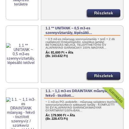
Részletek
1.1 ** UNITANK ~ 0,5 m3-es
szennyvíztartály, lépésálló…
~ 0,5 m3-es műanyag szennyvíztartály + tető + 2 db
csatlakozó! Emésztőgödör, szeptikus tartály!
BETONOZÁS NÉLKÜL TELEPÍTHETŐ!50 ÉV
ALAPANYAG GARANCIA!!! 100% MAGYAR…
Ár:
81.600 Ft + Áfa
(Br. 103.632 Ft)
Részletek
1.1. ~ 1,1 m3-es DRAINTANK műanyag -
fekvő - tisztított…
~ 1 m3-es PO.-poliolefin - műanyag szögletes tisztított
szennyvíz/szürkevíz szikkasztó tartály - KOMPLETT!
50 ÉV ALAPANYAG GARANCIA!MAGYAR
GYÁRTMÁNY!100%-BAN…
Ár:
179.900 Ft + Áfa
(Br. 228.473 Ft)