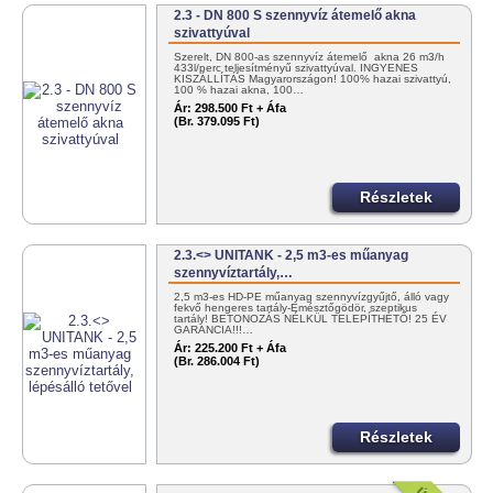
2.3 - DN 800 S szennyvíz átemelő akna
szivattyúval
Szerelt, DN 800-as szennyvíz átemelő akna 26 m3/h
433l/perc teljesítményű szivattyúval. INGYENES
KISZÁLLÍTÁS Magyarországon! 100% hazai szivattyú,
100 % hazai akna, 100…
Ár:
298.500 Ft + Áfa
(Br. 379.095 Ft)
Részletek
2.3.<> UNITANK - 2,5 m3-es műanyag
szennyvíztartály,…
2,5 m3-es HD-PE műanyag szennyvízgyűjtő, álló vagy
fekvő hengeres tartály-Emésztőgödör, szeptikus
tartály! BETONOZÁS NÉLKÜL TELEPÍTHETŐ! 25 ÉV
GARANCIA!!!…
Ár:
225.200 Ft + Áfa
(Br. 286.004 Ft)
Részletek