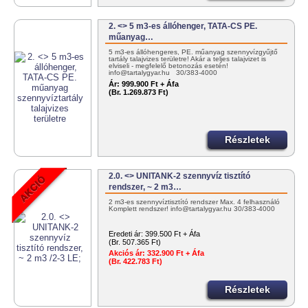
2. <> 5 m3-es állóhenger, TATA-CS PE.
műanyag…
5 m3-es állóhengeres, PE. műanyag szennyvízgyűjtő
tartály talajvizes területre! Akár a teljes talajvizet is
elviseli - megfelelő betonozás esetén!
info@tartalygyar.hu 30/383-4000
Ár:
999.900 Ft + Áfa
(Br. 1.269.873 Ft)
Részletek
2.0. <> UNITANK-2 szennyvíz tisztító
rendszer, ~ 2 m3…
2 m3-es szennyvíztisztító rendszer Max. 4 felhasználó
Komplett rendszer! info@tartalygyar.hu 30/383-4000
Eredeti ár:
399.500 Ft + Áfa
(Br. 507.365 Ft)
Akciós ár:
332.900 Ft + Áfa
(Br. 422.783 Ft)
Részletek