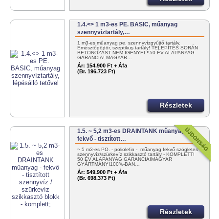
1.4.<> 1 m3-es PE. BASIC, műanyag
szennyvíztartály,…
1 m3-es műanyag pe. szennyvízgyűjtő tartály.
Emésztőgödör, szeptikus tartály! TELEPÍTÉS SORÁN
BETONOZÁST NEM IGÉNYEL!!50 ÉV ALAPANYAG
GARANCIA! MAGYAR…
Ár:
154.900 Ft + Áfa
(Br. 196.723 Ft)
Részletek
1.5. ~ 5,2 m3-es DRAINTANK műanyag -
fekvő - tisztított…
~ 5 m3-es PO. - poliolefin - műanyag fekvő szögletes
szennyvíz/szürkevíz szikkasztó tartály - KOMPLETT!
50 ÉV ALAPANYAG GARANCIA!MAGYAR
GYÁRTMÁNY!100%-BAN…
Ár:
549.900 Ft + Áfa
(Br. 698.373 Ft)
Részletek