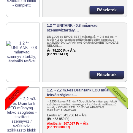
Részletek
1.2 ** UNITANK - 0,8 műanyag
szennyvíztartály,…
DN 1000-es ERŐSÍTETT mászható, ~ 0,8 m3-es, +
fedél + 2 db csatlakozó!Emésztőgödör, szeptikus
tartály!50 év ALAPANYAG GARANCIA!BETONOZÁS
NÉLKÜL…
Ár:
78.200 Ft + Áfa
(Br. 99.314 Ft)
Részletek
1.2. ~ 2,2 m3-es DrainTank ECO műanyag -
fekvő szögletes…
~ 2250 literes PE. és PO.-poliolefin műanyag fekvő
szögletes tisztított szennyvíz / szürkevíz szikkasztó
tartály - KOMPLETT! 50 ÉV ALAPANYAG
GARANCIA!MAGYAR…
Eredeti ár:
341.700 Ft + Áfa
(Br. 433.959 Ft)
Akciós ár:
307.087 Ft + Áfa
(Br. 390.000 Ft)