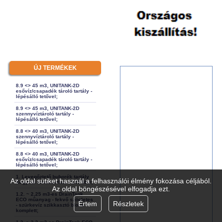
ÚJ TERMÉKEK
8.9 <> 45 m3, UNITANK-2D
esővíz/csapadék tároló tartály -
lépésálló tetővel;
8.9 <> 45 m3, UNITANK-2D
szennyvíztároló tartály -
lépésálló tetővel;
8.8 <> 40 m3, UNITANK-2D
szennyvíztároló tartály -
lépésálló tetővel;
8.8 <> 40 m3, UNITANK-2D
esővíz/csapadék tároló tartály -
lépésálló tetővel;
1. Levegőztető buborék tartály
Az oldal sütiket használ a felhasználói élmény fokozása céljából.
Kegyedi rendszerhez - 125 liter;
Az oldal böngészésével elfogadja ezt.
1.2. ~ 2,25 m3-es DrainTank
ECO műanyag - fekvő szögletes
Értem
Részletek
- szürkevíz szikkasztó blokk -
komplett;