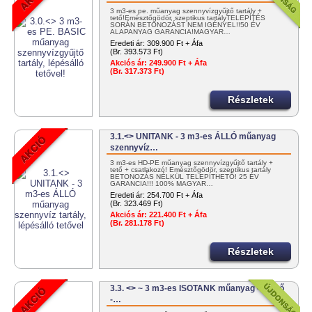
3 m3-es pe. műanyag szennyvízgyűjtő tartály +
tető!Emésztőgödör, szeptikus tartályTELEPÍTÉS
SORÁN BETONOZÁST NEM IGÉNYEL!!50 ÉV
ALAPANYAG GARANCIA!MAGYAR…
Eredeti ár:
309.900 Ft + Áfa
(Br. 393.573 Ft)
Akciós ár:
249.900 Ft + Áfa
(Br. 317.373 Ft)
Részletek
3.1.<> UNITANK - 3 m3-es ÁLLÓ műanyag
szennyvíz…
3 m3-es HD-PE műanyag szennyvízgyűjtő tartály +
tető + csatlakozó! Emésztőgödör, szeptikus tartály
BETONOZÁS NÉLKÜL TELEPÍTHETŐ! 25 ÉV
GARANCIA!!! 100% MAGYAR…
Eredeti ár:
254.700 Ft + Áfa
(Br. 323.469 Ft)
Akciós ár:
221.400 Ft + Áfa
(Br. 281.178 Ft)
Részletek
3.3. <> ~ 3 m3-es ISOTANK műanyag - fekvő
-…