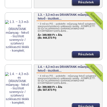
Részletek
1.3. ~ 3,3 m3-es DRAINTANK műanyag -
fekvő - tisztított…
~ 3 m3-es PO. - poliolefin -műanyag fekvő szögletes
szennyvíz/szürkevíz szikkasztó tartály - KOMPLETT!
50 ÉV ALAPANYAG GARANCIA!MAGYAR
GYÁRTMÁNY!100%-BAN…
Ár:
349.900 Ft + Áfa
(Br. 444.373 Ft)
Részletek
1.4. ~ 4,3 m3-es DRAINTANK műanyag -
fekvő - tisztított…
~ 4 m3-es PO. - poliolefin - műanyag fekvő szögletes
szennyvíz/szürkevíz szikkasztó tartály - KOMPLETT!
50 ÉV ALAPANYAG GARANCIA!MAGYAR
GYÁRTMÁNY!100%-BAN…
Ár:
399.900 Ft + Áfa
(Br. 507.873 Ft)
Részletek