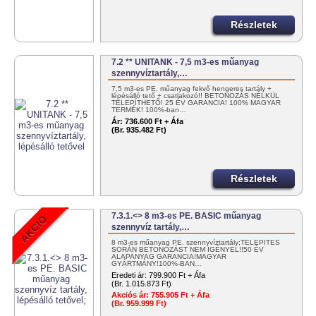
Részletek
7.2 ** UNITANK - 7,5 m3-es műanyag
szennyvíztartály,…
7,5 m3-es PE. műanyag fekvő hengeres tartály +
lépésálló tető + csatlakozó!! BETONOZÁS NÉLKÜL
TELEPÍTHETŐ! 25 ÉV GARANCIA! 100% MAGYAR
TERMÉK! 100%-ban…
Ár:
736.600 Ft + Áfa
(Br. 935.482 Ft)
Részletek
7.3.1.<> 8 m3-es PE. BASIC műanyag
szennyvíz tartály,…
8 m3-es műanyag PE. szennyvíztartály;TELEPÍTÉS
SORÁN BETONOZÁST NEM IGÉNYEL!!50 ÉV
ALAPANYAG GARANCIA!MAGYAR
GYÁRTMÁNY!100%-BAN…
Eredeti ár:
799.900 Ft + Áfa
(Br. 1.015.873 Ft)
Akciós ár:
755.905 Ft + Áfa
(Br. 959.999 Ft)