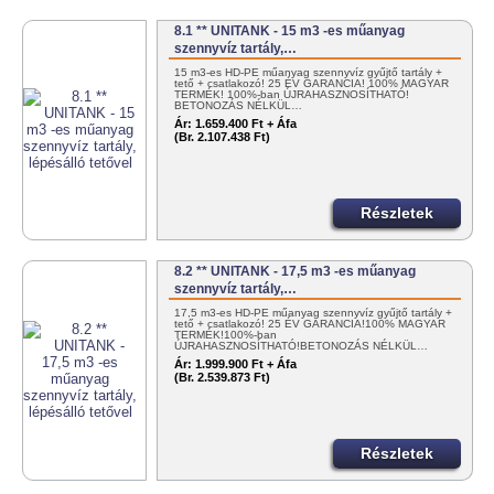
8.1 ** UNITANK - 15 m3 -es műanyag
szennyvíz tartály,…
15 m3-es HD-PE műanyag szennyvíz gyűjtő tartály +
tető + csatlakozó! 25 ÉV GARANCIA! 100% MAGYAR
TERMÉK! 100%-ban ÚJRAHASZNOSÍTHATÓ!
BETONOZÁS NÉLKÜL…
Ár:
1.659.400 Ft + Áfa
(Br. 2.107.438 Ft)
Részletek
8.2 ** UNITANK - 17,5 m3 -es műanyag
szennyvíz tartály,…
17,5 m3-es HD-PE műanyag szennyvíz gyűjtő tartály +
tető + csatlakozó! 25 ÉV GARANCIA!100% MAGYAR
TERMÉK!100%-ban
ÚJRAHASZNOSÍTHATÓ!BETONOZÁS NÉLKÜL…
Ár:
1.999.900 Ft + Áfa
(Br. 2.539.873 Ft)
Részletek