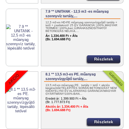
7.9 ** UNITANK - 12,5 m3 -es műanyag
szennyvíz tartály,…
12,5 m3-es HD-PE műanyag szennyvízgyűjtő tartály +
tető + csatlakozó! 25 ÉV GARANCIA! 100% MAGYAR
TERMÉK! 100%-ban ÚJRAHASZNOSÍTHATÓ!
BETONOZÁS NÉLKÜL…
Ár:
1.334.400 Ft + Áfa
(Br. 1.694.688 Ft)
Részletek
8.1 ** 13,5 m3-es PE. műanyag
szennyvízgyűjtő tartály,…
13,5 m3-es műanyag PE. tartály + tető + akciós
kiegészítők!TELEPÍTÉS SORÁN BETONOZÁST NEM
IGÉNYEL!!50 ÉV ALAPANYAG GARANCIA!MAGYAR
GYÁRTMÁNY!100%-BAN…
Eredeti ár:
1.399.900 Ft + Áfa
(Br. 1.777.873 Ft)
Akciós ár:
1.334.400 Ft + Áfa
(Br. 1.694.688 Ft)
Részletek