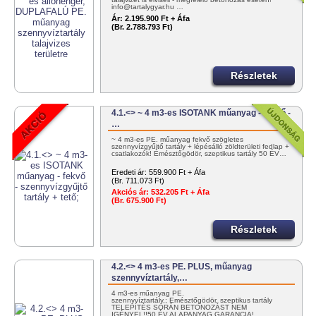
info@tartalygyar.hu …
Ár:
2.195.900 Ft + Áfa
(Br. 2.788.793 Ft)
Részletek
4.1.<> ~ 4 m3-es ISOTANK műanyag - fekvő -
…
~ 4 m3-es PE. műanyag fekvő szögletes
szennyvízgyűjtő tartály + lépésálló zöldterületi fedlap +
csatlakozók! Emésztőgödör, szeptikus tartály 50 ÉV…
Eredeti ár:
559.900 Ft + Áfa
(Br. 711.073 Ft)
Akciós ár:
532.205 Ft + Áfa
(Br. 675.900 Ft)
Részletek
4.2.<> 4 m3-es PE. PLUS, műanyag
szennyvíztartály,…
4 m3-es műanyag PE.
szennyvíztartály,; Emésztőgödör, szeptikus tartály
TELEPÍTÉS SORÁN BETONOZÁST NEM
IGÉNYEL!!50 ÉV ALAPANYAG GARANCIA!