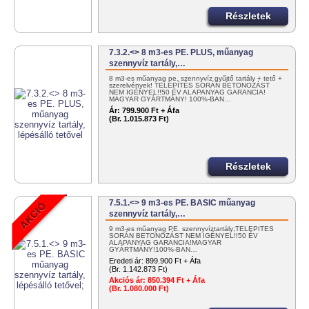
Részletek
7.3.2.<> 8 m3-es PE. PLUS, műanyag
szennyvíz tartály,…
8 m3-es műanyag pe. szennyvíz gyűjtő tartály + tető +
szerelvények! TELEPÍTÉS SORÁN BETONOZÁST
NEM IGÉNYEL!!50 ÉV ALAPANYAG GARANCIA!
MAGYAR GYÁRTMÁNY! 100%-BAN…
Ár:
799.900 Ft + Áfa
(Br. 1.015.873 Ft)
Részletek
7.5.1.<> 9 m3-es PE. BASIC műanyag
szennyvíz tartály,…
9 m3-es műanyag PE. szennyvíztartály;TELEPÍTÉS
SORÁN BETONOZÁST NEM IGÉNYEL!!50 ÉV
ALAPANYAG GARANCIA!MAGYAR
GYÁRTMÁNY!100%-BAN…
Eredeti ár:
899.900 Ft + Áfa
(Br. 1.142.873 Ft)
Akciós ár:
850.394 Ft + Áfa
(Br. 1.080.000 Ft)