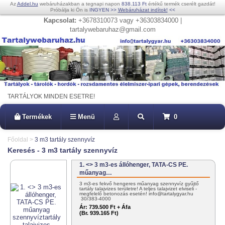
Az
Addel.hu
webáruházakban a tegnapi napon
838.113 Ft
értékű termék cserélt gazdát!
Próbálja ki Ön is
INGYEN
>>
Webáruházat indítok!
<<
Kapcsolat:
+3678310073 vagy +36303834000 |
tartalywebaruhaz@gmail.com
TARTÁLYOK MINDEN ESETRE!
Termékek
Menü
0
Főoldal
>
3 m3 tartály szennyvíz
Keresés - 3 m3 tartály szennyvíz
1. <> 3 m3-es állóhenger, TATA-CS PE.
műanyag…
3 m3-es fekvő hengeres műanyag szennyvíz gyűjtő
tartály talajvizes területre! A teljes talajvizet elviseli -
megfelelő betonozás esetén! info@tartalygyar.hu
30/383-4000
Ár:
739.500 Ft + Áfa
(Br. 939.165 Ft)