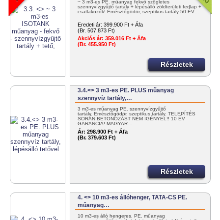
~ 3 m3-es PE. műanyag fekvő szögletes
szennyvízgyűjtő tartály + lépésálló zöldterületi fedlap +
csatlakozók! Emésztőgödör, szeptikus tartály 50 ÉV…
Eredeti ár:
399.900 Ft + Áfa
(Br. 507.873 Ft)
Akciós ár:
359.016 Ft + Áfa
(Br. 455.950 Ft)
Részletek
3.4.<> 3 m3-es PE. PLUS műanyag
szennyvíz tartály,…
3 m3-es műanyag PE. szennyvízgyűjtő
tartály. Emésztőgödör, szeptikus tartály. TELEPÍTÉS
SORÁN BETONOZÁST NEM IGÉNYEL!! 10 ÉV
GARANCIA! MAGYAR…
Ár:
298.900 Ft + Áfa
(Br. 379.603 Ft)
Részletek
4. <> 10 m3-es állóhenger, TATA-CS PE.
műanyag…
10 m3-es álló hengeres, PE. műanyag