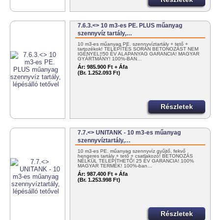
7.6.3.<> 10 m3-es PE. PLUS műanyag
szennyvíz tartály,…
10 m3-es műanyag PE. szennyvíztartály + tető +
tartozékok! TELEPÍTÉS SORÁN BETONOZÁST NEM
IGÉNYEL!!50 ÉV ALAPANYAG GARANCIA! MAGYAR
GYÁRTMÁNY! 100%-BAN…
Ár:
985.900 Ft + Áfa
(Br. 1.252.093 Ft)
Részletek
7.7.<> UNITANK - 10 m3-es műanyag
szennyvíztartály,…
10 m3-es PE. műanyag szennyvíz gyűjtő, fekvő
hengeres tartály + tető + csatlakozó! BETONOZÁS
NÉLKÜL TELEPÍTHETŐ! 25 ÉV GARANCIA! 100%
MAGYAR TERMÉK! 100%-ban…
Ár:
987.400 Ft + Áfa
(Br. 1.253.998 Ft)
Részletek