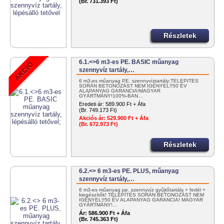
(Br. 731.393 Ft)
Részletek
6.1.<>6 m3-es PE. BASIC műanyag
szennyvíz tartály,…
6 m3-es műanyag PE. szennyvíztartály;TELEPÍTÉS
SORÁN BETONOZÁST NEM IGÉNYEL!!50 ÉV
ALAPANYAG GARANCIA!MAGYAR
GYÁRTMÁNY!100%-BAN…
Eredeti ár:
589.900 Ft + Áfa
(Br. 749.173 Ft)
Akciós ár:
529.900 Ft + Áfa
(Br. 672.973 Ft)
Részletek
6.2.<> 6 m3-es PE. PLUS, műanyag
szennyvíz tartály,…
6 m3-es műanyag pe. szennyvíz gyűjtőtartály + fedél +
kiegészítők! TELEPÍTÉS SORÁN BETONOZÁST NEM
IGÉNYEL!!50 ÉV ALAPANYAG GARANCIA! MAGYAR
GYÁRTMÁNY!…
Ár:
586.900 Ft + Áfa
(Br. 745.363 Ft)