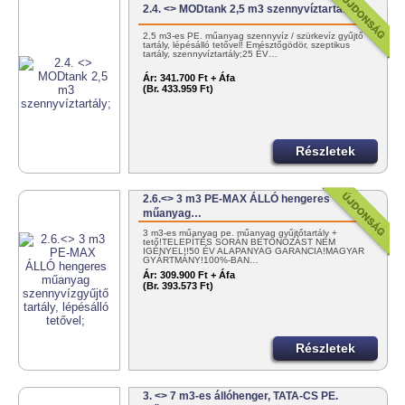
2.4. <> MODtank 2,5 m3 szennyvíztartály;
2,5 m3-es PE. műanyag szennyvíz / szürkevíz gyűjtő
tartály, lépésálló tetővel! Emésztőgödör, szeptikus
tartály, szennyvíztartály;25 ÉV…
Ár:
341.700 Ft + Áfa
(Br. 433.959 Ft)
Részletek
2.6.<> 3 m3 PE-MAX ÁLLÓ hengeres
műanyag…
3 m3-es műanyag pe. műanyag gyűjtőtartály +
tető!TELEPÍTÉS SORÁN BETONOZÁST NEM
IGÉNYEL!!50 ÉV ALAPANYAG GARANCIA!MAGYAR
GYÁRTMÁNY!100%-BAN…
Ár:
309.900 Ft + Áfa
(Br. 393.573 Ft)
Részletek
3. <> 7 m3-es állóhenger, TATA-CS PE.