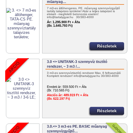
műanyag…
7 m3-es állóhengeres, PE. műanyag szennyvízgyűjtő
tartály talajvizes területre! Akár a teljes talajvizet is
elviseli - megfelelő betonozás esetén!
info@tartalygyar.hu 30/383-4000
Ár:
1.295.900 Ft + Áfa
(Br. 1.645.793 Ft)
Részletek
3.0 <> UNITANK-3 szennyvíz tisztító
rendszer, ~ 3 m3 /…
3 m3-es szennyvíztisztító rendszer Max. 6 felhasználó
Komplett rendszer! info@tartalygyar.hu 30/383-4000
Eredeti ár:
559.500 Ft + Áfa
(Br. 710.565 Ft)
Akciós ár:
489.919 Ft + Áfa
(Br. 622.197 Ft)
Részletek
3.0.<> 3 m3-es PE. BASIC műanyag
szennyvízgyűjtő…