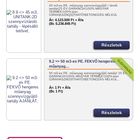
45 m3-es PE. műanyag szennyvízgyűjtő / tároló
tartály!25 ÉV GARANCIA!100% MAGYAR
TERMÉK!100%-ban
ÚJRAHASZNOSÍTHATÓ!BETONOZÁS NÉLKÜL
TELEPÍTHETŐ!ÉME…
Ár:
4.123.500 Ft + Áfa
(Br. 5.236.845 Ft)
Részletek
9.2 <> 50 m3-es PE. FEKVŐ hengeres
műanyag…
50 m3-es PE. műanyag szennyvízgyűjtő tartály! 25 ÉV
GARANCIA!100% MAGYAR TERMÉK!100%-ban
ÚJRAHASZNOSÍTHATÓ!BETONOZÁS NÉLKÜL…
Ár:
1 Ft + Áfa
(Br. 1 Ft)
Részletek