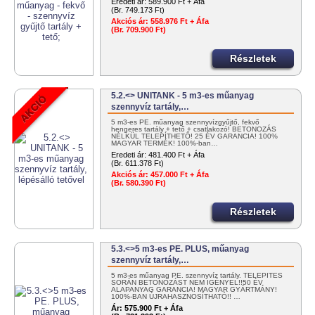
Eredeti ár:
589.900 Ft + Áfa
(Br. 749.173 Ft)
Akciós ár:
558.976 Ft + Áfa
(Br. 709.900 Ft)
Részletek
5.2.<> UNITANK - 5 m3-es műanyag
szennyvíz tartály,…
5 m3-es PE. műanyag szennyvízgyűjtő, fekvő
hengeres tartály + tető + csatlakozó! BETONOZÁS
NÉLKÜL TELEPÍTHETŐ! 25 ÉV GARANCIA! 100%
MAGYAR TERMÉK! 100%-ban…
Eredeti ár:
481.400 Ft + Áfa
(Br. 611.378 Ft)
Akciós ár:
457.000 Ft + Áfa
(Br. 580.390 Ft)
Részletek
5.3.<>5 m3-es PE. PLUS, műanyag
szennyvíz tartály,…
5 m3-es műanyag PE. szennyvíz tartály. TELEPÍTÉS
SORÁN BETONOZÁST NEM IGÉNYEL!!50 ÉV
ALAPANYAG GARANCIA! MAGYAR GYÁRTMÁNY!
100%-BAN ÚJRAHASZNOSÍTHATÓ!! …
Ár:
575.900 Ft + Áfa