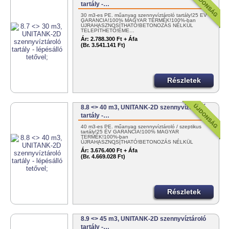
tartály -…
30 m3-es PE. műanyag szennyvíztároló tartály!25 ÉV
GARANCIA!100% MAGYAR TERMÉK!100%-ban
ÚJRAHASZNOSÍTHATÓ!BETONOZÁS NÉLKÜL
TELEPÍTHETŐ!ÉME…
Ár:
2.788.300 Ft + Áfa
(Br. 3.541.141 Ft)
Részletek
8.8 <> 40 m3, UNITANK-2D szennyvíztároló
tartály -…
40 m3-es PE. műanyag szennyvíztároló / szeptikus
tartály!25 ÉV GARANCIA!100% MAGYAR
TERMÉK!100%-ban
ÚJRAHASZNOSÍTHATÓ!BETONOZÁS NÉLKÜL
TELEPÍTHETŐ!ÉME…
Ár:
3.676.400 Ft + Áfa
(Br. 4.669.028 Ft)
Részletek
8.9 <> 45 m3, UNITANK-2D szennyvíztároló
tartály -…