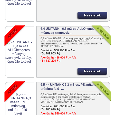
Részletek
6.4 UNITANK - 6,3 m3-es ÁLLÓhengeres
műanyag szennyvíz…
6,3 m3-es HD-PE műanyag szennyvíz gyűjtő tartály +
tető+ csatlakozó!BETONOZÁS NÉLKÜL
TELEPÍTHETŐ!25 ÉV GARANCIA!!!100% MAGYAR
TERMÉK!100%-ban…
Eredeti ár:
558.900 Ft + Áfa
(Br. 709.803 Ft)
Akciós ár:
486.000 Ft + Áfa
(Br. 617.220 Ft)
Részletek
6.5 <> UNITANK 6,3 m3-es, PE. műanyag,
erősített falú -…
6,3 m3-es PE. műanyag fekvő hengeres szennyvíz
gyűjtőtartály + lépésálló zöldterületi fedlap +
csatlakozók! 50 ÉV ALAPANYAG GARANCIA!
MAGYAR GYÁRTMÁNY!100%-BAN…
Eredeti ár:
621.000 Ft + Áfa
(Br. 788.670 Ft)
Akciós ár:
540.000 Ft + Áfa