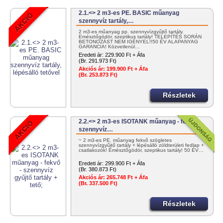
2.1.<> 2 m3-es PE. BASIC műanyag
szennyvíz tartály,…
2 m3-es műanyag pp. szennyvízgyűjtő tartály.
Emésztőgödör, szeptikus tartály! TELEPÍTÉS SORÁN
BETONOZÁST NEM IGÉNYEL!!50 ÉV ALAPANYAG
GARANCIA! Közvetlenül…
Eredeti ár:
229.900 Ft + Áfa
(Br. 291.973 Ft)
Akciós ár:
199.900 Ft + Áfa
(Br. 253.873 Ft)
Részletek
2.2.<> 2 m3-es ISOTANK műanyag - fekvő -
szennyvíz…
~ 2 m3-es PE. műanyag fekvő szögletes
szennyvízgyűjtő tartály + lépésálló zöldterületi fedlap +
csatlakozók! Emésztőgödör, szeptikus tartály! 50 ÉV…
Eredeti ár:
299.900 Ft + Áfa
(Br. 380.873 Ft)
Akciós ár:
265.748 Ft + Áfa
(Br. 337.500 Ft)
Részletek