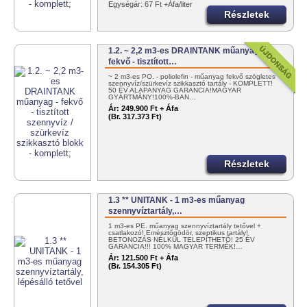
Egységár: 67 Ft +Áfa/liter
Részletek
1.2. ~ 2,2 m3-es DRAINTANK műanyag -
fekvő - tisztított…
~ 2 m3-es PO. - poliolefin - műanyag fekvő szögletes
szennyvíz/szürkevíz szikkasztó tartály - KOMPLETT!
50 ÉV ALAPANYAG GARANCIA!MAGYAR
GYÁRTMÁNY!100%-BAN…
Ár:
249.900 Ft + Áfa
(Br. 317.373 Ft)
Részletek
1.3 ** UNITANK - 1 m3-es műanyag
szennyvíztartály,…
1 m3-es PE. műanyag szennyvíztartály tetővel +
csatlakozó! Emésztőgödör, szeptikus tartály!
BETONOZÁS NÉLKÜL TELEPÍTHETŐ! 25 ÉV
GARANCIA!!! 100% MAGYAR TERMÉK!…
Ár:
121.500 Ft + Áfa
(Br. 154.305 Ft)