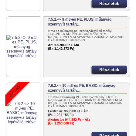
Részletek
7.5.2.<> 9 m3-es PE. PLUS, műanyag
szennyvíz tartály,…
9 m3-es műanyag pe. szennyvízgyűjtő tartály.
TELEPÍTÉS SORÁN BETONOZÁST NEM
IGÉNYEL!!50 ÉV ALAPANYAG GARANCIA! MAGYAR
GYÁRTMÁNY! 100%-BAN…
Ár:
899.900 Ft + Áfa
(Br. 1.142.873 Ft)
Részletek
7.6.2.<> 10 m3-es PE. BASIC, műanyag
szennyvíz tartály,…
10 m3-es műanyag PE. szennyvíztartály + tető +
tartozékok!TELEPÍTÉS SORÁN BETONOZÁST NEM
IGÉNYEL!!50 ÉV ALAPANYAG GARANCIA!MAGYAR
GYÁRTMÁNY!100%-BAN…
Eredeti ár:
963.900 Ft + Áfa
(Br. 1.224.153 Ft)
Akciós ár:
944.882 Ft + Áfa
(Br. 1.200.000 Ft)
Részletek