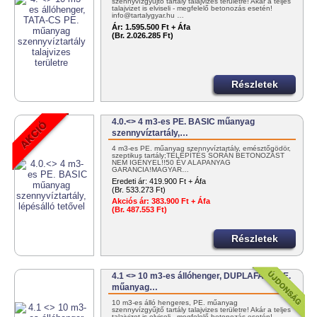
szennyvízgyűjtő tartály talajvizes területre! Akár a teljes
talajvizet is elviseli - megfelelő betonozás esetén!
info@tartalygyar.hu …
Ár:
1.595.500 Ft + Áfa
(Br. 2.026.285 Ft)
Részletek
4.0.<> 4 m3-es PE. BASIC műanyag
szennyvíztartály,…
4 m3-es PE. műanyag szennyvíztartály, emésztőgödör,
szeptikus tartály;TELEPÍTÉS SORÁN BETONOZÁST
NEM IGÉNYEL!!50 ÉV ALAPANYAG
GARANCIA!MAGYAR…
Eredeti ár:
419.900 Ft + Áfa
(Br. 533.273 Ft)
Akciós ár:
383.900 Ft + Áfa
(Br. 487.553 Ft)
Részletek
4.1 <> 10 m3-es állóhenger, DUPLAFALÚ PE.
műanyag…
10 m3-es álló hengeres, PE. műanyag
szennyvízgyűjtő tartály talajvizes területre! Akár a teljes
talajvizet is elviseli - megfelelő betonozás esetén!