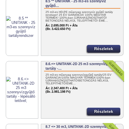
8.5 ** UNITANK - 25 m3-es szennyvíz
gyűjtő…
25 m3-es HD-PE műanyag szennyvíz gyűjtő tartály
rendszer! 25 ÉV GARANCIA! 100% MAGYAR
TERMÉK! 100%-ban ÚJRAHASZNOSÍTHATÓ!
BETONOZÁS NÉLKÜL TELEPÍTHETŐ! ÉME…
Ár:
2.695.000 Ft + Áfa
(Br. 3.422.650 Ft)
Részletek
8.6.<> UNITANK-2D 25 m3 szennyvízgyűjtő
tartály -…
25 m3-es műanyag szennyvízgyűjtő tartály!25 ÉV
GARANCIA!100% MAGYAR TERMÉK!100%-ban
ÚJRAHASZNOSÍTHATÓ!BETONOZÁS NÉLKÜL
TELEPÍTHETŐ!ÉME…
Ár:
2.347.400 Ft + Áfa
(Br. 2.981.198 Ft)
Részletek
8.7 <> 30 m3, UNITANK-2D szennyvíztároló