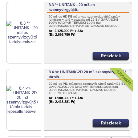
8.3 ** UNITANK - 20 m3-es
szennyvízgyűjtő…
20 m3-es HD-PE műanyag szennyvízgyűjtő tartály
rendszer + tető + csatlakozó! 25 ÉV GARANCIA!
100% MAGYAR TERMÉK! 100%-ban
ÚJRAHASZNOSÍTHATÓ! BETONOZÁS NÉLKÜL…
Ár:
2.125.000 Ft + Áfa
(Br. 2.698.750 Ft)
Részletek
8.4 <> UNITANK-2D 20 m3 szennyvízgyűjtő /
tároló…
20 m3-es PE. műanyag szennyvíz tároló tartály!25 ÉV
GARANCIA!100% MAGYAR TERMÉK!100%-ban
ÚJRAHASZNOSÍTHATÓ!BETONOZÁS NÉLKÜL
TELEPÍTHETŐ!ÉME…
Ár:
1.900.300 Ft + Áfa
(Br. 2.413.381 Ft)
Részletek