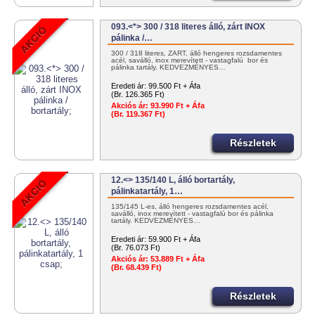
093.<*> 300 / 318 literes álló, zárt INOX
pálinka /…
300 / 318 literes, ZÁRT, álló hengeres rozsdamentes
acél, saválló, inox merevített - vastagfalú bor és
pálinka tartály. KEDVEZMÉNYES…
Eredeti ár:
99.500 Ft + Áfa
(Br. 126.365 Ft)
Akciós ár:
93.990 Ft + Áfa
(Br. 119.367 Ft)
Részletek
12.<> 135/140 L, álló bortartály,
pálinkatartály, 1…
135/145 L-es, álló hengeres rozsdamentes acél,
saválló, inox merevített - vastagfalú bor és pálinka
tartály. KEDVEZMÉNYES…
Eredeti ár:
59.900 Ft + Áfa
(Br. 76.073 Ft)
Akciós ár:
53.889 Ft + Áfa
(Br. 68.439 Ft)
Részletek