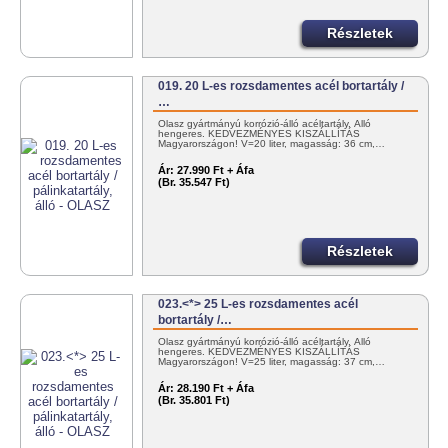
Részletek
019. 20 L-es rozsdamentes acél bortartály /
…
Olasz gyártmányú korrózió-álló acéltartály. Álló
hengeres. KEDVEZMÉNYES KISZÁLLÍTÁS
Magyarországon! V=20 liter, magasság: 36 cm,…
Ár:
27.990 Ft + Áfa
(Br. 35.547 Ft)
Részletek
023.<*> 25 L-es rozsdamentes acél
bortartály /…
Olasz gyártmányú korrózió-álló acéltartály. Álló
hengeres. KEDVEZMÉNYES KISZÁLLÍTÁS
Magyarországon! V=25 liter, magasság: 37 cm,…
Ár:
28.190 Ft + Áfa
(Br. 35.801 Ft)