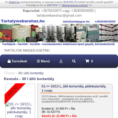
Az
Addel.hu
webáruházakban a tegnapi napon
918.501 Ft
értékű termék cserélt gazdát!
Próbálja ki Ön is
INGYEN
>>
Webáruházat indítok!
<<
Kapcsolat:
+3678310073 vagy +36303834000 |
tartalywebaruhaz@gmail.com
TARTÁLYOK MINDEN ESETRE!
Termékek
Menü
0
Főoldal
>
30 l álló bortartály
Keresés - 30 l álló bortartály
01.<> 10/13 L, álló bortartály, pálinkatartály,
1 csap;
10/13 literes, állóhengeres rozsdamentes acél, saválló,
inox merevített - vastagfalú bor és pálinka
tartályKEDVEZMÉNYES KEDVEZMÉNYES…
Eredeti ár:
24.900 Ft + Áfa
(Br. 31.623 Ft)
Akciós ár:
21.990 Ft + Áfa