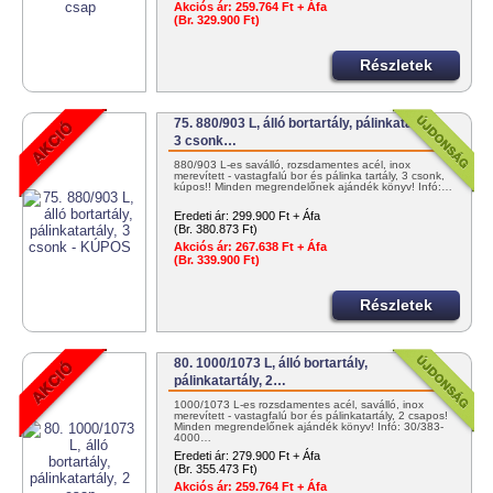
Akciós ár:
259.764 Ft + Áfa
(Br. 329.900 Ft)
Részletek
75. 880/903 L, álló bortartály, pálinkatartály,
3 csonk…
880/903 L-es saválló, rozsdamentes acél, inox
merevített - vastagfalú bor és pálinka tartály, 3 csonk,
kúpos!! Minden megrendelőnek ajándék könyv! Infó:…
Eredeti ár:
299.900 Ft + Áfa
(Br. 380.873 Ft)
Akciós ár:
267.638 Ft + Áfa
(Br. 339.900 Ft)
Részletek
80. 1000/1073 L, álló bortartály,
pálinkatartály, 2…
1000/1073 L-es rozsdamentes acél, saválló, inox
merevített - vastagfalú bor és pálinkatartály, 2 csapos!
Minden megrendelőnek ajándék könyv! Infó: 30/383-
4000…
Eredeti ár:
279.900 Ft + Áfa
(Br. 355.473 Ft)
Akciós ár:
259.764 Ft + Áfa