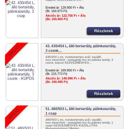
Eredeti ár:
129.900 Ft + Áfa
(Br. 164.973 Ft)
Akciós ár:
122.756 Ft + Áfa
(Br. 155.900 Ft)
Részletek
43. 430/454 L, álló bortartály, pálinkatartály,
3 csonk…
430/454 L-es, rozsdamentes acél, saválló,
inox merevített - vastagfalú bor és pálinka tartály, 3
csonk, kúpos! KEDVEZMÉNYES…
Eredeti ár:
169.900 Ft + Áfa
(Br. 215.773 Ft)
Akciós ár:
149.996 Ft + Áfa
(Br. 190.495 Ft)
Részletek
51. 480/503 L, álló bortartály, pálinkatartály,
1 csap
480/503 L-es, rozsdamentes acél, saválló,
inox merevített - vastagfalú bor és pálinka tartály, 1
csap! KEDVEZMÉNYES KISZÁLLÍTÁS
Magyarországon! Minden…