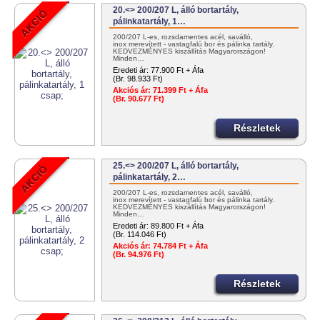
20.<> 200/207 L, álló bortartály,
pálinkatartály, 1…
200/207 L-es, rozsdamentes acél, saválló,
inox merevített - vastagfalú bor és pálinka tartály.
KEDVEZMÉNYES kiszállítás Magyarországon!
Minden…
Eredeti ár:
77.900 Ft + Áfa
(Br. 98.933 Ft)
Akciós ár:
71.399 Ft + Áfa
(Br. 90.677 Ft)
Részletek
25.<> 200/207 L, álló bortartály,
pálinkatartály, 2…
200/207 L-es, rozsdamentes acél, saválló,
inox merevített - vastagfalú bor és pálinka tartály.
KEDVEZMÉNYES kiszállítás Magyarországon!
Minden…
Eredeti ár:
89.800 Ft + Áfa
(Br. 114.046 Ft)
Akciós ár:
74.784 Ft + Áfa
(Br. 94.976 Ft)
Részletek