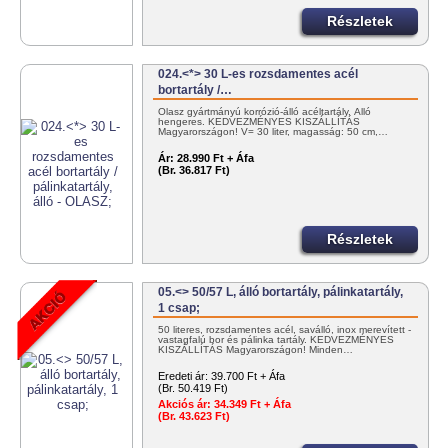
Részletek
024.<*> 30 L-es rozsdamentes acél
bortartály /…
Olasz gyártmányú korrózió-álló acéltartály. Álló
hengeres. KEDVEZMÉNYES KISZÁLLÍTÁS
Magyarországon! V= 30 liter, magasság: 50 cm,…
Ár:
28.990 Ft + Áfa
(Br. 36.817 Ft)
Részletek
05.<> 50/57 L, álló bortartály, pálinkatartály,
1 csap;
50 literes, rozsdamentes acél, saválló, inox merevített -
vastagfalú bor és pálinka tartály. KEDVEZMÉNYES
KISZÁLLÍTÁS Magyarországon! Minden…
Eredeti ár:
39.700 Ft + Áfa
(Br. 50.419 Ft)
Akciós ár:
34.349 Ft + Áfa
(Br. 43.623 Ft)