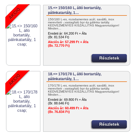
15.<> 150/160 L, álló bortartály,
pálinkatartály, 1…
150/160 L-es, rozsdamentes acél, saválló, inox
merevített - vastagfalú bor és pálinka tartály.
KEDVEZMÉNYES KISZÁLLÍTÁS Magyarországon!
Minden…
Eredeti ár:
64.200 Ft + Áfa
(Br. 81.534 Ft)
Akciós ár:
57.299 Ft + Áfa
(Br. 72.770 Ft)
Részletek
18.<> 170/178 L, álló bortartály,
pálinkatartály, 1…
170/178 L-es, rozsdamentes acél, saválló, inox
merevített - vastagfalú bor és pálinka tartály.
KEDVEZMÉNYES KISZÁLLÍTÁS Magyarországon!
Minden…
Eredeti ár:
69.800 Ft + Áfa
(Br. 88.646 Ft)
Akciós ár:
60.499 Ft + Áfa
(Br. 76.834 Ft)
Részletek