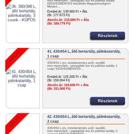
inox merevített - vastagfalú bor és pálinka tartály.
KEDVEZMÉNYES kiszálítás Magyarországon!
Minden…
Eredeti ár:
139.900 Ft + Áfa
(Br. 177.673 Ft)
Akciós ár:
133.684 Ft + Áfa
(Br. 169.779 Ft)
Részletek
41. 430/454 L, álló bortartály, pálinkatartály,
1 csap
430/454 L-es, rozsdamentes acél, saválló
inox merevített - vastagfalú bor és pálinka tartály, 1
csap! KEDVEZMÉNYES…
Eredeti ár:
125.200 Ft + Áfa
(Br. 159.004 Ft)
Akciós ár:
119.606 Ft + Áfa
(Br. 151.900 Ft)
Részletek
42. 430/454 L, álló bortartály, pálinkatartály,
2 csap
430/454 L-es, rozsdamentes acél, saválló,
inox merevített - vastagfalú bor és pálinka tartály, 2
csapos! KEDVEZMÉNYES…