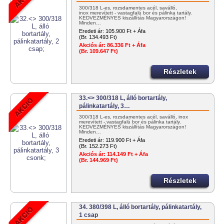
300/318 L-es, rozsdamentes acél, saválló,
inox merevített - vastagfalú bor és pálinka tartály.
KEDVEZMÉNYES kiszállítás Magyarországon!
Minden…
Eredeti ár:
105.900 Ft + Áfa
(Br. 134.493 Ft)
Akciós ár:
86.336 Ft + Áfa
(Br. 109.647 Ft)
Részletek
33.<> 300/318 L, álló bortartály,
pálinkatartály, 3…
300/318 L-es, rozsdamentes acél, saválló, inox
merevített - vastagfalú bor és pálinka tartály.
KEDVEZMÉNYES kiszállítás Magyarországon!
Minden…
Eredeti ár:
119.900 Ft + Áfa
(Br. 152.273 Ft)
Akciós ár:
114.149 Ft + Áfa
(Br. 144.969 Ft)
Részletek
34. 380/398 L, álló bortartály, pálinkatartály,
1 csap