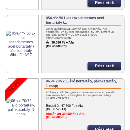
Részletek
054.<*> 50 L-es rozsdamentes acél
bortartály /…
Olasz gyártmányú korrózió-álló acéltartály. Álló
hengeres. V= 50 liter, magasság: 57 cm, átmérő 38
cm. Száj átmérő ~ 20 cm 30/383-4000
info@tartalygyar.hu
Ár:
30.390 Ft + Áfa
(Br. 38.595 Ft)
Részletek
06.<> 70/72 L, álló bortartály, pálinkatartály,
1 csap;
70 literes, álló hengeres rozsdamentes acél, saválló,
inox merevített - vastagfalú bor és pálinka tartály.
KEDVEZMÉNYES…
Eredeti ár:
47.700 Ft + Áfa
(Br. 60.579 Ft)
Akciós ár:
39.059 Ft + Áfa
(Br. 49.605 Ft)
Részletek