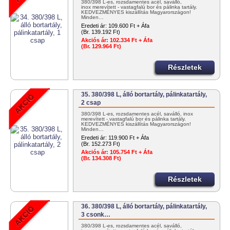
380/398 L-es, rozsdamentes acél, saválló,
inox merevített - vastagfalú bor és pálinka tartály.
KEDVEZMÉNYES kiszállítás Magyarországon!
Minden…
Eredeti ár:
109.600 Ft + Áfa
(Br. 139.192 Ft)
Akciós ár:
102.334 Ft + Áfa
(Br. 129.964 Ft)
Részletek
35. 380/398 L, álló bortartály, pálinkatartály,
2 csap
380/398 L-es, rozsdamentes acél, saválló, inox
merevített - vastagfalú bor és pálinka tartály.
KEDVEZMÉNYES kiszállítás Magyarországon!
Minden…
Eredeti ár:
119.900 Ft + Áfa
(Br. 152.273 Ft)
Akciós ár:
105.754 Ft + Áfa
(Br. 134.308 Ft)
Részletek
36. 380/398 L, álló bortartály, pálinkatartály,
3 csonk…
380/398 L-es, rozsdamentes acél, saválló,