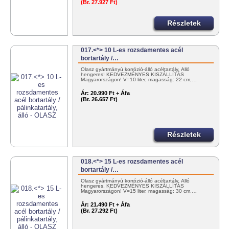
(Br. 27.927 Ft)
Részletek
017.<*> 10 L-es rozsdamentes acél
bortartály /…
Olasz gyártmányú korrózió-álló acéltartály. Álló
hengeres! KEDVEZMÉNYES KISZÁLLÍTÁS
Magyarországon! V=10 liter, magasság: 22 cm,…
Ár:
20.990 Ft + Áfa
(Br. 26.657 Ft)
Részletek
018.<*> 15 L-es rozsdamentes acél
bortartály /…
Olasz gyártmányú korrózió-álló acéltartály. Álló
hengeres. KEDVEZMÉNYES KISZÁLLÍTÁS
Magyarországon! V=15 liter, magasság: 30 cm,…
Ár:
21.490 Ft + Áfa
(Br. 27.292 Ft)