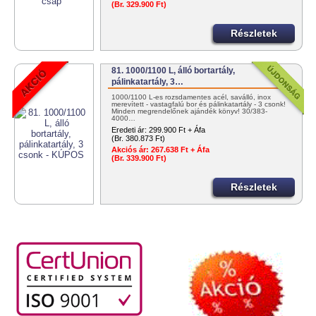
(Br. 329.900 Ft)
Részletek
81. 1000/1100 L, álló bortartály,
pálinkatartály, 3…
1000/1100 L-es rozsdamentes acél, saválló, inox
merevített - vastagfalú bor és pálinkatartály - 3 csonk!
Minden megrendelőnek ajándék könyv! 30/383-
4000…
Eredeti ár:
299.900 Ft + Áfa
(Br. 380.873 Ft)
Akciós ár:
267.638 Ft + Áfa
(Br. 339.900 Ft)
Részletek