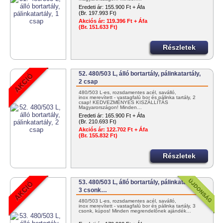
Eredeti ár:
155.900 Ft + Áfa
(Br. 197.993 Ft)
Akciós ár:
119.396 Ft + Áfa
(Br. 151.633 Ft)
Részletek
52. 480/503 L, álló bortartály, pálinkatartály,
2 csap
480/503 L-es, rozsdamentes acél, saválló,
inox merevített - vastagfalú bor és pálinka tartály, 2
csap! KEDVEZMÉNYES KISZÁLLÍTÁS
Magyarországon! Minden…
Eredeti ár:
165.900 Ft + Áfa
(Br. 210.693 Ft)
Akciós ár:
122.702 Ft + Áfa
(Br. 155.832 Ft)
Részletek
53. 480/503 L, álló bortartály, pálinkatartály,
3 csonk…
480/503 L-es, rozsdamentes acél, saválló,
inox merevített - vastagfalú bor és pálinka tartály, 3
csonk, kúpos! Minden megrendelőnek ajándék…