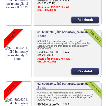
Eredeti ár:
179.900 Ft + Áfa
(Br. 228.473 Ft)
Akciós ár:
157.087 Ft + Áfa
(Br. 199.500 Ft)
Részletek
61. 600/620 L, álló bortartály, pálinkatartály,
1 csap
600/620 L-es rozsdamentes acél, saválló,
inox merevített - vastagfalú bor és pálinkatartály,
1csap. Minden megrendelőnek ajándék könyv!
30/383-4000…
Eredeti ár:
169.600 Ft + Áfa
(Br. 215.392 Ft)
Akciós ár:
145.591 Ft + Áfa
(Br. 184.901 Ft)
Részletek
62. 600/620 L, álló bortartály, pálinkatartály,
2 csap
600/620 L-es rozsdamentes acél, saválló,
inox merevített - vastagfalú bor és pálinka tartály, 2
csap. Minden megrendelőnek ajándék könyv! Infó:
30/383-4000…
Eredeti ár:
179.900 Ft + Áfa