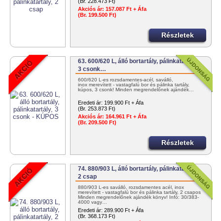
(Br. 228.473 Ft)
Akciós ár:
157.087 Ft + Áfa
(Br. 199.500 Ft)
Részletek
63. 600/620 L, álló bortartály, pálinkatartály,
3 csonk…
600/620 L-es rozsdamentes-acél, saválló,
inox merevített - vastagfalú bor és pálinka tartály,
kúpos, 3 csonk! Minden megrendelőnek ajándék…
Eredeti ár:
199.900 Ft + Áfa
(Br. 253.873 Ft)
Akciós ár:
164.961 Ft + Áfa
(Br. 209.500 Ft)
Részletek
74. 880/903 L, álló bortartály, pálinkatartály,
2 csap
880/903 L-es saválló, rozsdamentes acél, inox
merevített - vastagfalú bor és pálinka tartály, 2 csapos
Minden megrendelőnek ajándék könyv! Infó: 30/383-
4000 vagy…
Eredeti ár:
289.900 Ft + Áfa
(Br. 368.173 Ft)