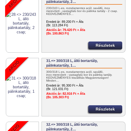
pálinkatartály, 2…
230/243 L-es, rozsdamentes acél, saválló, inox
merevített - vastagfalú bor és pálinka tartály - 2 csap.
KEDVEZMÉNYES…
Eredeti ár:
89.200 Ft + Áfa
(Br. 113.284 Ft)
Akciós ár:
79.420 Ft + Áfa
(Br. 100.863 Ft)
Részletek
31.<> 300/318 L, álló bortartály,
pálinkatartály, 1…
300/318 L-es, rozsdamentes acél, saválló,
inox merevített - vastagfalú bor és pálinka tartály.
KEDVEZMÉNYES kiszállítás Magyarországon!
Minden…
Eredeti ár:
95.300 Ft + Áfa
(Br. 121.031 Ft)
Akciós ár:
82.916 Ft + Áfa
(Br. 105.303 Ft)
Részletek
32.<> 300/318 L, álló bortartály,
pálinkatartály, 2…