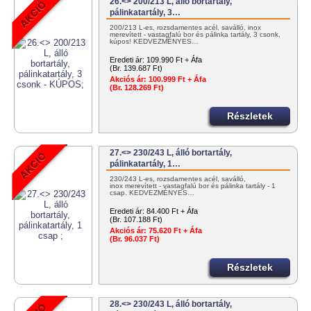
26.<> 200/213 L, álló bortartály,
pálinkatartály, 3…
200/213 L-es, rozsdamentes acél, saválló, inox
merevített - vastagfalú bor és pálinka tartály, 3 csonk,
kúpos! KEDVEZMÉNYES…
Eredeti ár:
109.990 Ft + Áfa
(Br. 139.687 Ft)
Akciós ár:
100.999 Ft + Áfa
(Br. 128.269 Ft)
Részletek
27.<> 230/243 L, álló bortartály,
pálinkatartály, 1…
230/243 L-es, rozsdamentes acél, saválló,
inox merevített - vastagfalú bor és pálinka tartály - 1
csap. KEDVEZMÉNYES…
Eredeti ár:
84.400 Ft + Áfa
(Br. 107.188 Ft)
Akciós ár:
75.620 Ft + Áfa
(Br. 96.037 Ft)
Részletek
28.<> 230/243 L, álló bortartály,