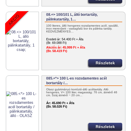
08.<> 100/101 L, álló bortartály,
pálinkatartály, 1…
100 literes, álló hengeres rozsdamentes acél, saválló,
inox merevített - vastagfalú bor és pálinka tartály.
KEDVEZMÉNYES…
Eredeti ár:
54.400 Ft + Áfa
(Br. 69.088 Ft)
Akciós ár:
45.999 Ft + Áfa
(Br. 58.419 Ft)
Részletek
085.<*> 100 L-es rozsdamentes acél
bortartály /…
Olasz gyártmányú korrózió-álló acéltartály. Álló
hengeres. V= 100 liter, magasság: 76 cm, átmérő 46
cm. Száj átmérő ~ 20 cm…
Ár:
45.690 Ft + Áfa
(Br. 58.026 Ft)
Részletek