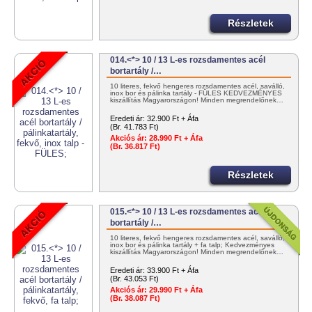
Részletek
014.<*> 10 / 13 L-es rozsdamentes acél
bortartály /…
10 literes, fekvő hengeres rozsdamentes acél, saválló,
inox bor és pálinka tartály - FÜLES KEDVEZMÉNYES
kiszállítás Magyarországon! Minden megrendelőnek…
Eredeti ár:
32.900 Ft + Áfa
(Br. 41.783 Ft)
Akciós ár:
28.990 Ft + Áfa
(Br. 36.817 Ft)
Részletek
015.<*> 10 / 13 L-es rozsdamentes acél
bortartály /…
10 literes, fekvő hengeres rozsdamentes acél, saválló,
inox bor és pálinka tartály + fa talp; Kedvezményes
kiszállítás Magyarországon! Minden megrendelőnek…
Eredeti ár:
33.900 Ft + Áfa
(Br. 43.053 Ft)
Akciós ár:
29.990 Ft + Áfa
(Br. 38.087 Ft)