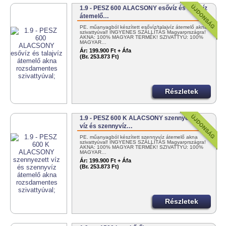
1.9 - PESZ 600 ALACSONY esővíz és talajvíz
átemelő…
PE. műanyagból készített esővíz/talajvíz átemelő akna
szivattyúval! INGYENES SZÁLLÍTÁS Magyarországra!
AKNA: 100% MAGYAR TERMÉK! SZIVATTYÚ: 100%
MAGYAR…
Ár:
199.900 Ft + Áfa
(Br. 253.873 Ft)
Részletek
1.9 - PESZ 600 K ALACSONY szennyezett
víz és szennyvíz…
PE. műanyagból készített szennyvíz átemelő akna
szivattyúval! INGYENES SZÁLLÍTÁS Magyarországra!
AKNA: 100% MAGYAR TERMÉK! SZIVATTYÚ: 100%
MAGYAR…
Ár:
199.900 Ft + Áfa
(Br. 253.873 Ft)
Részletek