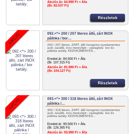
Akciós ár:
64.990 Ft + Áfa
(Br. 82.537 Ft)
Részletek
092.<*> 200 / 207 literes álló, zárt INOX
pálinka / bor…
200 / 207 literes, ZÁRT, álló hengeres rozsdamentes
acél, saválló, inox merevített - vastagfalú bor és
pálinka tartály. KEDVEZMÉNYES…
Eredeti ár:
84.500 Ft + Áfa
(Br. 107.315 Ft)
Akciós ár:
81.990 Ft + Áfa
(Br. 104.127 Ft)
Részletek
093.<*> 300 / 318 literes álló, zárt INOX
pálinka /…
300 / 318 literes, ZÁRT, álló hengeres rozsdamentes
acél, saválló, inox merevített - vastagfalú bor és
pálinka tartály. KEDVEZMÉNYES…
Eredeti ár:
99.500 Ft + Áfa
(Br. 126.365 Ft)
Akciós ár:
93.990 Ft + Áfa