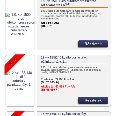
1.9. <> 1500 L-es hűtőkompresszoros
rozsdamentes hűtő…
1500 literes utomata hűtőkompresszorral szerelt
rozsdamentes tartály. Ideális élelmiszer, pl. tej, bor,
gyümölcslé, pálinka stb. hűtésére, hőntartására!
+36303834000…
Ár:
1 Ft + Áfa
(Br. 1 Ft)
Részletek
12.<> 135/140 L, álló bortartály,
pálinkatartály, 1…
135/145 L-es, álló hengeres rozsdamentes acél,
saválló, inox merevített - vastagfalú bor és pálinka
tartály. KEDVEZMÉNYES…
Eredeti ár:
59.900 Ft + Áfa
(Br. 76.073 Ft)
Akciós ár:
53.889 Ft + Áfa
(Br. 68.439 Ft)
Részletek
15.<> 150/160 L, álló bortartály,