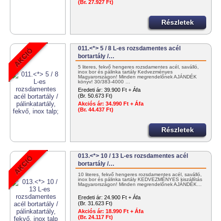
(Br. 27.927 Ft)
Részletek
011.<*> 5 / 8 L-es rozsdamentes acél
bortartály /…
5 literes, fekvő hengeres rozsdamentes acél, saválló,
inox bor és pálinka tartály Kedvezményes
Magyarországon! Minden megrendelőnek AJÁNDÉK
könyv! 30/383-4000 …
Eredeti ár:
39.900 Ft + Áfa
(Br. 50.673 Ft)
Akciós ár:
34.990 Ft + Áfa
(Br. 44.437 Ft)
Részletek
013.<*> 10 / 13 L-es rozsdamentes acél
bortartály /…
10 literes, fekvő hengeres rozsdamentes acél, saválló,
inox bor és pálinka tartály KEDVEZMÉNYES kiszállítás
Magyarországon! Minden megrendelőnek AJÁNDÉK…
Eredeti ár:
24.900 Ft + Áfa
(Br. 31.623 Ft)
Akciós ár:
18.990 Ft + Áfa
(Br. 24.117 Ft)