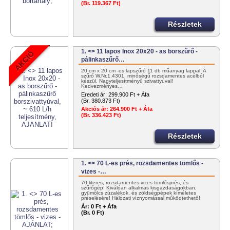
(Br. 119.367 Ft)
Részletek
1. <> 11 lapos Inox 20x20 - as borszűrő -
pálinkaszűrő…
20 cm x 20 cm -es lapszűrő 11 db műanyag lappal! A
szűrő W.Nr.1.4301. minőségű rozsdamentes acélból
készül. Nagyteljesítményű szivattyúval!
Kedvezményes…
Eredeti ár:
299.900 Ft + Áfa
(Br. 380.873 Ft)
Akciós ár:
264.900 Ft + Áfa
(Br. 336.423 Ft)
Részletek
1. <> 70 L-es prés, rozsdamentes tömlős -
vizes -…
70 literes, rozsdamentes vizes tömlősprés, és
szűrőgép! Kiválóan alkalmas kisgazdaságokban,
gyümölcs zúzalékok, és zöldségpépek kíméletes
préselésére! Hálózati víznyomással működtethető!
+36303834000
Ár:
0 Ft + Áfa
(Br. 0 Ft)