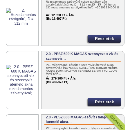
Rozsdamentes zárógyűrű nyitott tartályok zárt
tartállyáalakításához.D = 312 mm;25 - 35 - 50 literes
álló rozsdamentes tartályokhoz!Infó: +36303834000 ill.
…
Ár:
12.990 Ft + Áfa
(Br. 16.497 Ft)
Részletek
2.0 - PESZ 600 K MAGAS szennyezett víz és
szennyvíz…
PE. műanyagból készített szennyvíz átemelő akna
szivattyúval! INGYENES SZÁLLÍTÁS Magyarországra!
AKNA: 100% MAGYAR TERMÉK! SZIVATTYÚ: 100%
MAGYAR…
Ár:
279.900 Ft + Áfa
(Br. 355.473 Ft)
Részletek
2.0 - PESZ 600 MAGAS esővíz / talajvíz
átemelő akna…
PE. műanyagból készített esővíz talajvíz átemelő akna