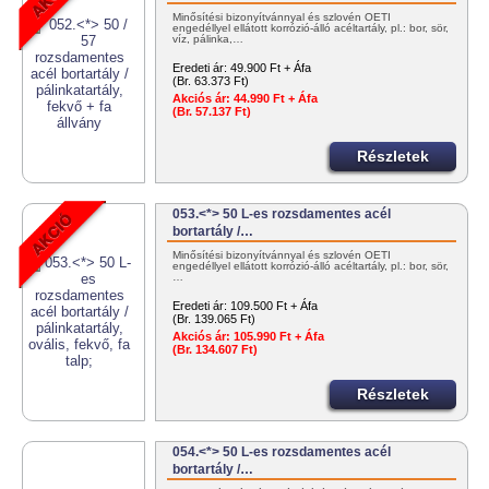
Minősítési bizonyítvánnyal és szlovén OÉTI
engedéllyel ellátott korrózió-álló acéltartály, pl.: bor, sör,
víz, pálinka,…
Eredeti ár:
49.900 Ft + Áfa
(Br. 63.373 Ft)
Akciós ár:
44.990 Ft + Áfa
(Br. 57.137 Ft)
Részletek
053.<*> 50 L-es rozsdamentes acél
bortartály /…
Minősítési bizonyítvánnyal és szlovén OÉTI
engedéllyel ellátott korrózió-álló acéltartály, pl.: bor, sör,
…
Eredeti ár:
109.500 Ft + Áfa
(Br. 139.065 Ft)
Akciós ár:
105.990 Ft + Áfa
(Br. 134.607 Ft)
Részletek
054.<*> 50 L-es rozsdamentes acél
bortartály /…