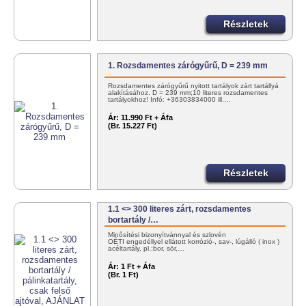
Részletek
1. Rozsdamentes zárógyűrű, D = 239 mm
Rozsdamentes zárógyűrű nyitott tartályok zárt tartállyá
alakításához. D = 239 mm;10 literes rozsdamentes
tartályokhoz! Infó: +36303834000 ill.…
Ár:
11.990 Ft + Áfa
(Br. 15.227 Ft)
Részletek
1.1 <> 300 literes zárt, rozsdamentes
bortartály /…
Minősítési bizonyítvánnyal és szlovén
OÉTI engedéllyel ellátott korrózió-, sav-, lúgálló ( inox )
acéltartály, pl.:bor, sör,…
Ár:
1 Ft + Áfa
(Br. 1 Ft)