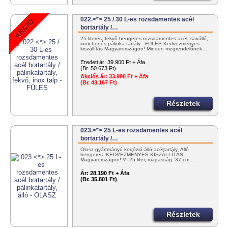
022.<*> 25 / 30 L-es rozsdamentes acél
bortartály /…
25 literes, fekvő hengeres rozsdamentes acél, saválló,
inox bor és pálinka tartály - FÜLES Kedvezményes
kiszállítás Magyarországon! Minden megrendelőnek…
Eredeti ár:
39.900 Ft + Áfa
(Br. 50.673 Ft)
Akciós ár:
33.990 Ft + Áfa
(Br. 43.167 Ft)
Részletek
023.<*> 25 L-es rozsdamentes acél
bortartály /…
Olasz gyártmányú korrózió-álló acéltartály. Álló
hengeres. KEDVEZMÉNYES KISZÁLLÍTÁS
Magyarországon! V=25 liter, magasság: 37 cm,…
Ár:
28.190 Ft + Áfa
(Br. 35.801 Ft)
Részletek