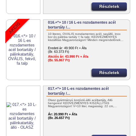
Részletek
016.<*> 10 / 16 L-es rozsdamentes acél
bortartály /…
10 literes, OVÁLIS rozsdamentes acél, saválló, inox
bor és pálinka tartály + fa talp; KEDVEZMÉNYES
kiszállítás Magyarországon! Minden megrendelőnek…
Eredeti ár:
49.900 Ft + Áfa
(Br. 63.373 Ft)
Akciós ár:
43.990 Ft + Áfa
(Br. 55.867 Ft)
Részletek
017.<*> 10 L-es rozsdamentes acél
bortartály /…
Olasz gyártmányú korrózió-álló acéltartály. Álló
hengeres! KEDVEZMÉNYES KISZÁLLÍTÁS
Magyarországon! V=10 liter, magasság: 22 cm,…
Ár:
20.990 Ft + Áfa
(Br. 26.657 Ft)