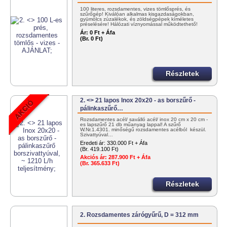
100 literes, rozsdamentes, vizes tömlősprés, és
szűrőgép! Kiválóan alkalmas kisgazdaságokban,
gyümölcs zúzalékok, és zöldségpépek kíméletes
préselésére! Hálózati víznyomással működtethető!
30/383-4000
Ár:
0 Ft + Áfa
(Br. 0 Ft)
Részletek
2. <> 21 lapos Inox 20x20 - as borszűrő -
pálinkaszűrő…
Rozsdamentes acél/ saválló acél/ inox 20 cm x 20 cm -
es lapszűrő 21 db műanyag lappal! A szűrő
W.Nr.1.4301. minőségű rozsdamentes acélból készül.
Szivattyúval…
Eredeti ár:
330.000 Ft + Áfa
(Br. 419.100 Ft)
Akciós ár:
287.900 Ft + Áfa
(Br. 365.633 Ft)
Részletek
2. Rozsdamentes zárógyűrű, D = 312 mm