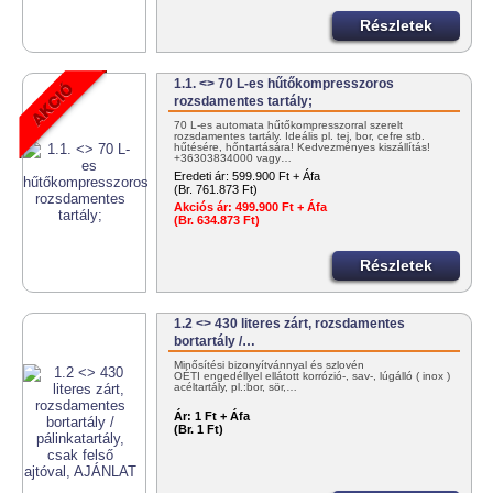
Részletek
1.1. <> 70 L-es hűtőkompresszoros
rozsdamentes tartály;
70 L-es automata hűtőkompresszorral szerelt
rozsdamentes tartály. Ideális pl. tej, bor, cefre stb.
hűtésére, hőntartására! Kedvezményes kiszállítás!
+36303834000 vagy…
Eredeti ár:
599.900 Ft + Áfa
(Br. 761.873 Ft)
Akciós ár:
499.900 Ft + Áfa
(Br. 634.873 Ft)
Részletek
1.2 <> 430 literes zárt, rozsdamentes
bortartály /…
Minősítési bizonyítvánnyal és szlovén
OÉTI engedéllyel ellátott korrózió-, sav-, lúgálló ( inox )
acéltartály, pl.:bor, sör,…
Ár:
1 Ft + Áfa
(Br. 1 Ft)