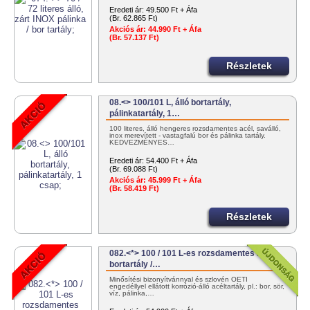
Eredeti ár:
49.500 Ft + Áfa
(Br. 62.865 Ft)
Akciós ár:
44.990 Ft + Áfa
(Br. 57.137 Ft)
Részletek
08.<> 100/101 L, álló bortartály,
pálinkatartály, 1…
100 literes, álló hengeres rozsdamentes acél, saválló,
inox merevített - vastagfalú bor és pálinka tartály.
KEDVEZMÉNYES…
Eredeti ár:
54.400 Ft + Áfa
(Br. 69.088 Ft)
Akciós ár:
45.999 Ft + Áfa
(Br. 58.419 Ft)
Részletek
082.<*> 100 / 101 L-es rozsdamentes acél
bortartály /…
Minősítési bizonyítvánnyal és szlovén OÉTI
engedéllyel ellátott korrózió-álló acéltartály, pl.: bor, sör,
víz, pálinka,…