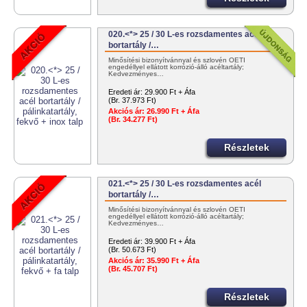
020.<*> 25 / 30 L-es rozsdamentes acél
bortartály /…
Minősítési bizonyítvánnyal és szlovén OÉTI
engedéllyel ellátott korrózió-álló acéltartály;
Kedvezményes…
Eredeti ár:
29.900 Ft + Áfa
(Br. 37.973 Ft)
Akciós ár:
26.990 Ft + Áfa
(Br. 34.277 Ft)
Részletek
021.<*> 25 / 30 L-es rozsdamentes acél
bortartály /…
Minősítési bizonyítvánnyal és szlovén OÉTI
engedéllyel ellátott korrózió-álló acéltartály;
Kedvezményes…
Eredeti ár:
39.900 Ft + Áfa
(Br. 50.673 Ft)
Akciós ár:
35.990 Ft + Áfa
(Br. 45.707 Ft)
Részletek