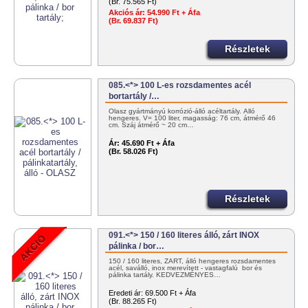
(Br. 75.565 Ft)
Akciós ár:
54.990 Ft + Áfa
(Br. 69.837 Ft)
Részletek
085.<*> 100 L-es rozsdamentes acél
bortartály /…
Olasz gyártmányú korrózió-álló acéltartály. Álló
hengeres. V= 100 liter, magasság: 76 cm, átmérő 46
cm. Száj átmérő ~ 20 cm…
Ár:
45.690 Ft + Áfa
(Br. 58.026 Ft)
Részletek
091.<*> 150 / 160 literes álló, zárt INOX
pálinka / bor…
150 / 160 literes, ZÁRT, álló hengeres rozsdamentes
acél, saválló, inox merevített - vastagfalú bor és
pálinka tartály. KEDVEZMÉNYES…
Eredeti ár:
69.500 Ft + Áfa
(Br. 88.265 Ft)