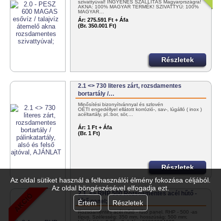
szivattyúval! INGYENES SZÁLLÍTÁS Magyarországra!
AKNA: 100% MAGYAR TERMÉK! SZIVATTYÚ: 100%
MAGYAR…
Ár:
275.591 Ft + Áfa
(Br. 350.001 Ft)
Részletek
2.1 <> 730 literes zárt, rozsdamentes
bortartály /…
Minősítési bizonyítvánnyal és szlovén
OÉTI engedéllyel ellátott korrózió-, sav-, lúgálló ( inox )
acéltartály, pl.:bor, sör,…
Ár:
1 Ft + Áfa
(Br. 1 Ft)
Részletek
Az oldal sütiket használ a felhasználói élmény fokozása céljából.
Az oldal böngészésével elfogadja ezt.
2.1. <> RHP 500 Rozsdamentes acél hűtő -
fűtő panel;
Értem
Részletek
Rozsdamentes acél hűtő - fűtő panel. RHP - 500 -as
típus. Szélesség: 350 mm, hosszúság: 500 mm;