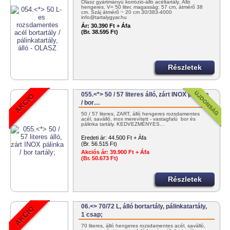
Olasz gyártmányú korrózió-álló acéltartály. Álló
hengeres. V= 50 liter, magasság: 57 cm, átmérő 38
cm. Száj átmérő ~ 20 cm 30/383-4000
info@tartalygyar.hu
Ár:
30.390 Ft + Áfa
(Br. 38.595 Ft)
Részletek
055.<*> 50 / 57 literes álló, zárt INOX pálinka
/ bor…
50 / 57 literes, ZÁRT, álló hengeres rozsdamentes
acél, saválló, inox merevített - vastagfalú bor és
pálinka tartály. KEDVEZMÉNYES…
Eredeti ár:
44.500 Ft + Áfa
(Br. 56.515 Ft)
Akciós ár:
39.900 Ft + Áfa
(Br. 50.673 Ft)
Részletek
06.<> 70/72 L, álló bortartály, pálinkatartály,
1 csap;
70 literes, álló hengeres rozsdamentes acél, saválló,