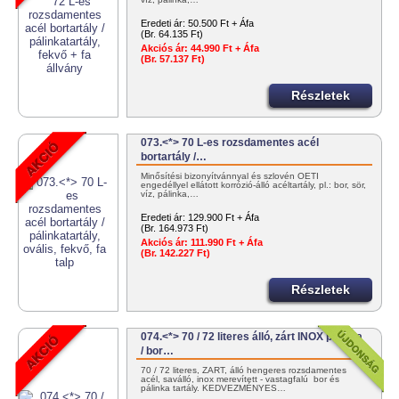
Eredeti ár:
50.500 Ft + Áfa
(Br. 64.135 Ft)
Akciós ár:
44.990 Ft + Áfa
(Br. 57.137 Ft)
Részletek
073.<*> 70 L-es rozsdamentes acél
bortartály /…
Minősítési bizonyítvánnyal és szlovén OÉTI
engedéllyel ellátott korrózió-álló acéltartály, pl.: bor, sör,
víz, pálinka,…
Eredeti ár:
129.900 Ft + Áfa
(Br. 164.973 Ft)
Akciós ár:
111.990 Ft + Áfa
(Br. 142.227 Ft)
Részletek
074.<*> 70 / 72 literes álló, zárt INOX pálinka
/ bor…
70 / 72 literes, ZÁRT, álló hengeres rozsdamentes
acél, saválló, inox merevített - vastagfalú bor és
pálinka tartály. KEDVEZMÉNYES…