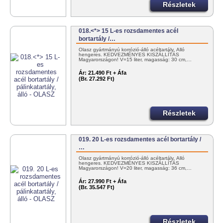
Részletek
018.<*> 15 L-es rozsdamentes acél
bortartály /…
Olasz gyártmányú korrózió-álló acéltartály. Álló
hengeres. KEDVEZMÉNYES KISZÁLLÍTÁS
Magyarországon! V=15 liter, magasság: 30 cm,…
Ár:
21.490 Ft + Áfa
(Br. 27.292 Ft)
Részletek
019. 20 L-es rozsdamentes acél bortartály /
…
Olasz gyártmányú korrózió-álló acéltartály. Álló
hengeres. KEDVEZMÉNYES KISZÁLLÍTÁS
Magyarországon! V=20 liter, magasság: 36 cm,…
Ár:
27.990 Ft + Áfa
(Br. 35.547 Ft)
Részletek