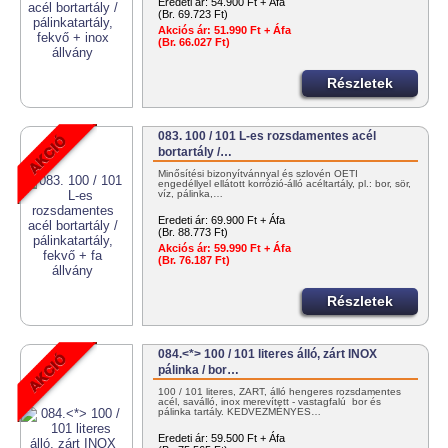
Eredeti ár:
54.900 Ft + Áfa
(Br. 69.723 Ft)
Akciós ár:
51.990 Ft + Áfa
(Br. 66.027 Ft)
Részletek
083. 100 / 101 L-es rozsdamentes acél
bortartály /…
Minősítési bizonyítvánnyal és szlovén OÉTI
engedéllyel ellátott korrózió-álló acéltartály, pl.: bor, sör,
víz, pálinka,…
Eredeti ár:
69.900 Ft + Áfa
(Br. 88.773 Ft)
Akciós ár:
59.990 Ft + Áfa
(Br. 76.187 Ft)
Részletek
084.<*> 100 / 101 literes álló, zárt INOX
pálinka / bor…
100 / 101 literes, ZÁRT, álló hengeres rozsdamentes
acél, saválló, inox merevített - vastagfalú bor és
pálinka tartály. KEDVEZMÉNYES…
Eredeti ár:
59.500 Ft + Áfa