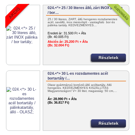
024.<*> 25 / 30 literes álló, zárt INOX pálinka
/ bor…
25 / 30 literes, ZÁRT, álló hengeres rozsdamentes
acél, saválló, inox merevített - vastagfalú bor és
pálinka tartály. KEDVEZMÉNYES…
Eredeti ár:
31.500 Ft + Áfa
(Br. 40.005 Ft)
Akciós ár:
25.200 Ft + Áfa
(Br. 32.004 Ft)
Részletek
024.<*> 30 L-es rozsdamentes acél
bortartály /…
Olasz gyártmányú korrózió-álló acéltartály. Álló
hengeres. KEDVEZMÉNYES KISZÁLLÍTÁS
Magyarországon! V= 30 liter, magasság: 50 cm,…
Ár:
28.990 Ft + Áfa
(Br. 36.817 Ft)
Részletek