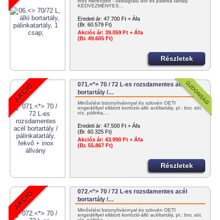
inox merevített - vastagfalú bor és pálinka tartály.
KEDVEZMÉNYES…
Eredeti ár:
47.700 Ft + Áfa
(Br. 60.579 Ft)
Akciós ár:
39.059 Ft + Áfa
(Br. 49.605 Ft)
Részletek
071.<*> 70 / 72 L-es rozsdamentes acél
bortartály /…
Minősítési bizonyítvánnyal és szlovén OÉTI
engedéllyel ellátott korrózió-álló acéltartály, pl.: bor, sör,
víz, pálinka,…
Eredeti ár:
47.500 Ft + Áfa
(Br. 60.325 Ft)
Akciós ár:
43.990 Ft + Áfa
(Br. 55.867 Ft)
Részletek
072.<*> 70 / 72 L-es rozsdamentes acél
bortartály /…
Minősítési bizonyítvánnyal és szlovén OÉTI
engedéllyel ellátott korrózió-álló acéltartály, pl.: bor, sör,
víz, pálinka,…