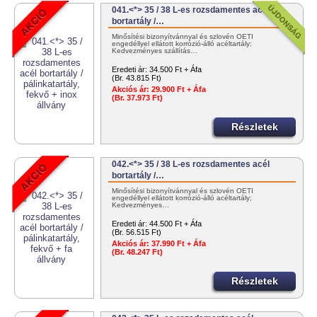
041.<*> 35 / 38 L-es rozsdamentes acél
bortartály /…
Minősítési bizonyítvánnyal és szlovén OÉTI
engedéllyel ellátott korrózió-álló acéltartály;
Kedvezményes szállítás…
Eredeti ár:
34.500 Ft + Áfa
(Br. 43.815 Ft)
Akciós ár:
29.900 Ft + Áfa
(Br. 37.973 Ft)
Részletek
042.<*> 35 / 38 L-es rozsdamentes acél
bortartály /…
Minősítési bizonyítvánnyal és szlovén OÉTI
engedéllyel ellátott korrózió-álló acéltartály;
Kedvezményes…
Eredeti ár:
44.500 Ft + Áfa
(Br. 56.515 Ft)
Akciós ár:
37.990 Ft + Áfa
(Br. 48.247 Ft)
Részletek