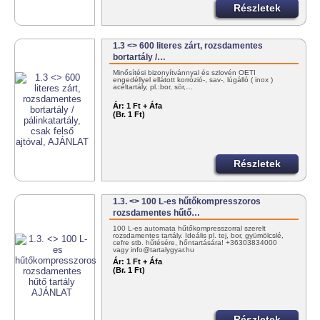
Részletek
1.3 <> 600 literes zárt, rozsdamentes
bortartály /…
Minősítési bizonyítvánnyal és szlovén OÉTI
engedéllyel ellátott korrózió-, sav-, lúgálló ( inox )
acéltartály, pl.:bor, sör,…
Ár:
1 Ft + Áfa
(Br. 1 Ft)
Részletek
1.3. <> 100 L-es hűtőkompresszoros
rozsdamentes hűtő…
100 L-es automata hűtőkompresszorral szerelt
rozsdamentes tartály. Ideális pl. tej, bor, gyümölcslé,
cefre stb. hűtésére, hőntartására! +36303834000
vagy info@tartalygyar.hu
Ár:
1 Ft + Áfa
(Br. 1 Ft)
Részletek