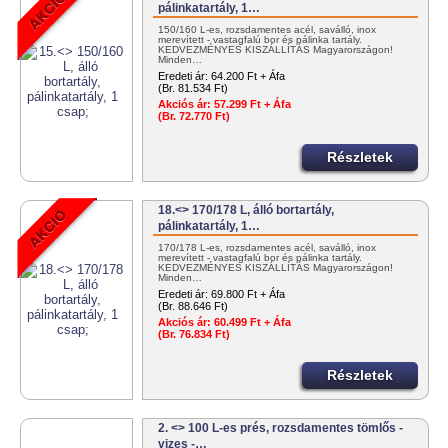
pálinkatartály, 1…
150/160 L-es, rozsdamentes acél, saválló, inox
merevített - vastagfalú bor és pálinka tartály.
KEDVEZMÉNYES KISZÁLLÍTÁS Magyarországon!
Minden…
Eredeti ár:
64.200 Ft + Áfa
(Br. 81.534 Ft)
Akciós ár:
57.299 Ft + Áfa
(Br. 72.770 Ft)
Részletek
18.<> 170/178 L, álló bortartály,
pálinkatartály, 1…
170/178 L-es, rozsdamentes acél, saválló, inox
merevített - vastagfalú bor és pálinka tartály.
KEDVEZMÉNYES KISZÁLLÍTÁS Magyarországon!
Minden…
Eredeti ár:
69.800 Ft + Áfa
(Br. 88.646 Ft)
Akciós ár:
60.499 Ft + Áfa
(Br. 76.834 Ft)
Részletek
2. <> 100 L-es prés, rozsdamentes tömlős -
vizes -…