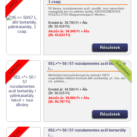
1 csap;
50 literes, rozsdamentes acél, saválló, inox merevített -
vastagfalú bor és pálinka tartály. KEDVEZMÉNYES
KISZÁLLÍTÁS Magyarországon! Minden…
Eredeti ár:
39.700 Ft + Áfa
(Br. 50.419 Ft)
Akciós ár:
34.349 Ft + Áfa
(Br. 43.623 Ft)
Részletek
051.<*> 50 / 57 rozsdamentes acél bortartály
/…
Minősítési bizonyítvánnyal és szlovén OÉTI
engedéllyel ellátott korrózió-álló acéltartály, pl.: bor, sör,
víz, pálinka,…
Eredeti ár:
44.500 Ft + Áfa
(Br. 56.515 Ft)
Akciós ár:
39.990 Ft + Áfa
(Br. 50.787 Ft)
Részletek
052.<*> 50 / 57 rozsdamentes acél bortartály
/…