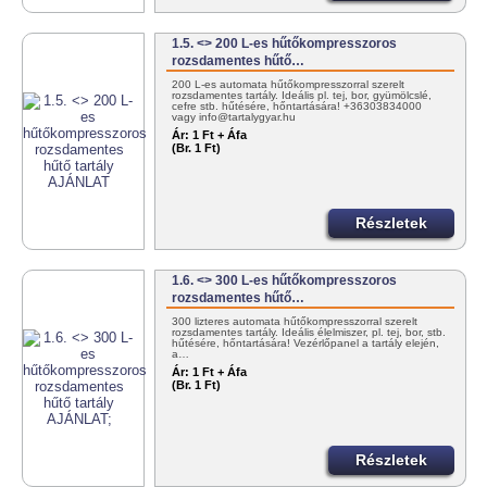
1.5. <> 200 L-es hűtőkompresszoros
rozsdamentes hűtő…
200 L-es automata hűtőkompresszorral szerelt
rozsdamentes tartály. Ideális pl. tej, bor, gyümölcslé,
cefre stb. hűtésére, hőntartására! +36303834000
vagy info@tartalygyar.hu
Ár:
1 Ft + Áfa
(Br. 1 Ft)
Részletek
1.6. <> 300 L-es hűtőkompresszoros
rozsdamentes hűtő…
300 lizteres automata hűtőkompresszorral szerelt
rozsdamentes tartály. Ideális élelmiszer, pl. tej, bor, stb.
hűtésére, hőntartására! Vezérlőpanel a tartály elején,
a…
Ár:
1 Ft + Áfa
(Br. 1 Ft)
Részletek