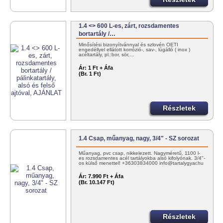
1.4 <> 600 L-es, zárt, rozsdamentes
bortartály /…
Minősítési bizonyítvánnyal és szlovén OÉTI
engedéllyel ellátott korrózió-, sav-, lúgálló ( inox )
acéltartály, pl.:bor, sör,…
Ár:
1 Ft + Áfa
(Br. 1 Ft)
Részletek
1.4 Csap, műanyag, nagy, 3/4" - SZ sorozat
Műanyag, pvc csap, nikkelezett. Nagyméretű, 1100 l-
es rozsdamentes acél tartályokba alsó kifolyónak. 3/4"-
os külső menettel! +36303834000 info@tartalygyar.hu
Ár:
7.990 Ft + Áfa
(Br. 10.147 Ft)
Részletek