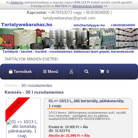
Az
Addel.hu
webáruházakban a tegnapi napon
838.113 Ft
értékű termék cserélt gazdát!
Próbálja ki Ön is
INGYEN
>>
Webáruházat indítok!
<<
Kapcsolat:
+3678310073 vagy +36303834000 |
tartalywebaruhaz@gmail.com
TARTÁLYOK MINDEN ESETRE!
Termékek
Menü
0
Főoldal
>
30 l rozsdamentes
Keresés - 30 l rozsdamentes
01.<> 10/13 L, álló bortartály, pálinkatartály,
1 csap;
10/13 literes, állóhengeres rozsdamentes acél, saválló,
inox merevített - vastagfalú bor és pálinka
tartályKEDVEZMÉNYES KEDVEZMÉNYES…
Eredeti ár:
24.900 Ft + Áfa
(Br. 31.623 Ft)
Akciós ár:
21.990 Ft + Áfa