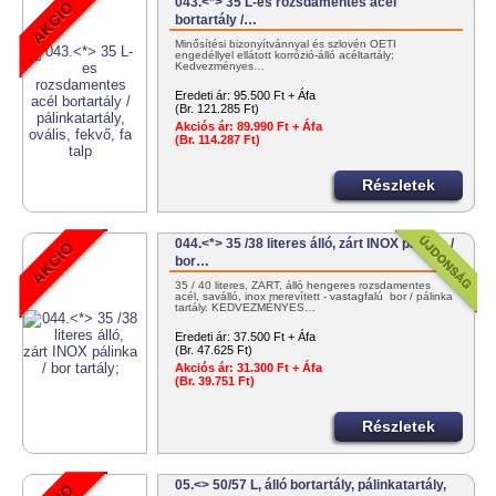
043.<*> 35 L-es rozsdamentes acél
bortartály /…
Minősítési bizonyítvánnyal és szlovén OÉTI
engedéllyel ellátott korrózió-álló acéltartály;
Kedvezményes…
Eredeti ár:
95.500 Ft + Áfa
(Br. 121.285 Ft)
Akciós ár:
89.990 Ft + Áfa
(Br. 114.287 Ft)
Részletek
044.<*> 35 /38 literes álló, zárt INOX pálinka /
bor…
35 / 40 literes, ZÁRT, álló hengeres rozsdamentes
acél, saválló, inox merevített - vastagfalú bor / pálinka
tartály. KEDVEZMÉNYES…
Eredeti ár:
37.500 Ft + Áfa
(Br. 47.625 Ft)
Akciós ár:
31.300 Ft + Áfa
(Br. 39.751 Ft)
Részletek
05.<> 50/57 L, álló bortartály, pálinkatartály,