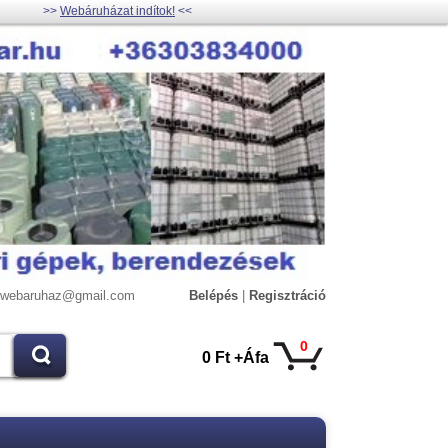
>>
Webáruházat indítok!
<<
lywebaruhaz@gmail.com
Belépés
|
Regisztráció
0
0 Ft +Áfa