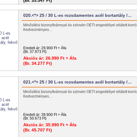
(Br. 35.547 Ft)
020.<*> 25 / 30 L-es rozsdamentes acél bortartály /…
Minősítési bizonyítvánnyal és szlovén OÉTI engedéllyel ellátott korróz
Kedvezményes…
Eredeti ár:
29.900 Ft + Áfa
(Br. 37.973 Ft)
Akciós ár:
26.990 Ft + Áfa
(Br. 34.277 Ft)
021.<*> 25 / 30 L-es rozsdamentes acél bortartály /…
Minősítési bizonyítvánnyal és szlovén OÉTI engedéllyel ellátott korróz
Kedvezményes…
Eredeti ár:
39.900 Ft + Áfa
(Br. 50.673 Ft)
Akciós ár:
35.990 Ft + Áfa
(Br. 45.707 Ft)