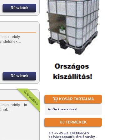
Részletek
inka tartály -
rendelőnek…
Részletek
KOSÁR TARTALMA
inka tartály + fa
előnek…
Az Ön kosara üres!
ÚJ TERMÉKEK
8.9 <> 45 m3, UNITANK-2D
esővíz/csapadék tároló tartály -