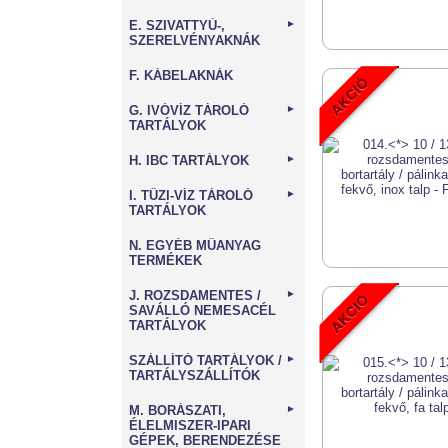
E. SZIVATTYÚ-,
►
SZERELVÉNYAKNÁK
F. KÁBELAKNÁK
G. IVÓVÍZ TÁROLÓ
►
TARTÁLYOK
H. IBC TARTÁLYOK
►
I. TŰZI-VÍZ TÁROLÓ
►
TARTÁLYOK
N. EGYÉB MŰANYAG
TERMÉKEK
J. ROZSDAMENTES /
►
SAVÁLLÓ NEMESACÉL
TARTÁLYOK
SZÁLLÍTÓ TARTÁLYOK /
►
TARTÁLYSZÁLLÍTÓK
M. BORÁSZATI,
►
ÉLELMISZER-IPARI
GÉPEK, BERENDEZÉSE