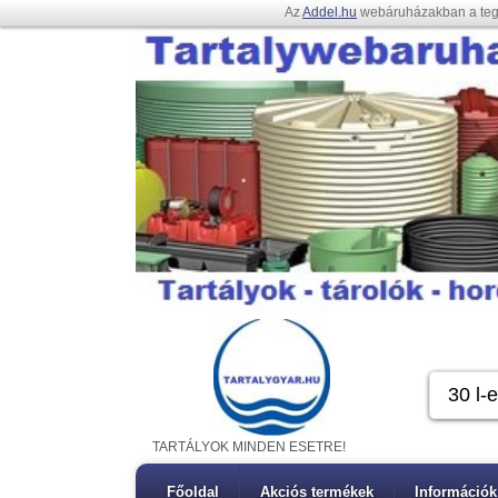
Az
Addel.hu
webáruházakban a te
TARTÁLYOK MINDEN ESETRE!
Főoldal
Akciós termékek
Információk