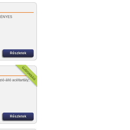
EZMÉNYES
Részletek
ió-álló acéltartály;
Részletek