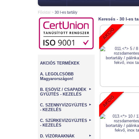
Főoldal
>
30 l-es tartály
Keresés - 30 l-es ta
AKCIÓS TERMÉKEK
A. LEGOLCSÓBB
Magyarországon!
B. ESŐVÍZ / CSAPADÉK
►
GYŰJTÉS - KEZELÉS
C. SZENNYVÍZGYŰJTÉS
►
- KEZELÉS
C. SZÜRKEVÍZGYŰJTÉS
►
- KEZELÉS
D. VÍZÓRAAKNÁK
►