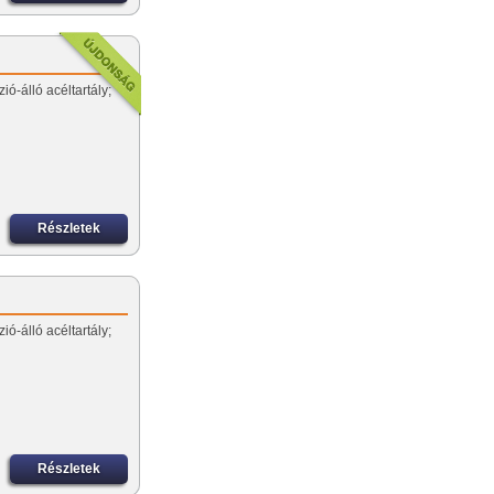
ió-álló acéltartály;
Részletek
ió-álló acéltartály;
Részletek