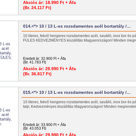
Akciós ár:
18.990 Ft + Áfa
(Br. 24.117 Ft)
014.<*> 10 / 13 L-es rozsdamentes acél bortartály /…
10 literes, fekvő hengeres rozsdamentes acél, saválló, inox bor és pál
FÜLES KEDVEZMÉNYES kiszállítás Magyarországon! Minden meg
Eredeti ár:
32.900 Ft + Áfa
(Br. 41.783 Ft)
Akciós ár:
28.990 Ft + Áfa
(Br. 36.817 Ft)
015.<*> 10 / 13 L-es rozsdamentes acél bortartály /…
10 literes, fekvő hengeres rozsdamentes acél, saválló, inox bor és pál
talp; Kedvezményes kiszállítás Magyarországon! Minden megrend
Eredeti ár:
33.900 Ft + Áfa
(Br. 43.053 Ft)
Akciós ár:
29.990 Ft + Áfa