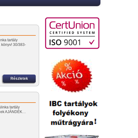
nka tartály
könyv! 30/383-
Részletek
linka tartály
őnek AJÁNDÉK…