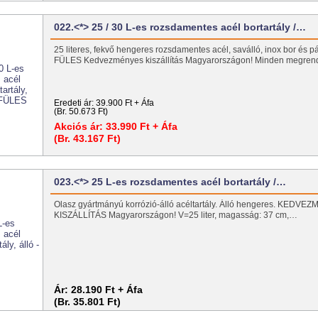
022.<*> 25 / 30 L-es rozsdamentes acél bortartály /…
25 literes, fekvő hengeres rozsdamentes acél, saválló, inox bor és pál
FÜLES Kedvezményes kiszállítás Magyarországon! Minden megre
Eredeti ár:
39.900 Ft + Áfa
(Br. 50.673 Ft)
Akciós ár:
33.990 Ft + Áfa
(Br. 43.167 Ft)
023.<*> 25 L-es rozsdamentes acél bortartály /…
Olasz gyártmányú korrózió-álló acéltartály. Álló hengeres. KEDV
KISZÁLLÍTÁS Magyarországon! V=25 liter, magasság: 37 cm,…
Ár:
28.190 Ft + Áfa
(Br. 35.801 Ft)