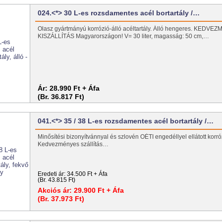
024.<*> 30 L-es rozsdamentes acél bortartály /…
Olasz gyártmányú korrózió-álló acéltartály. Álló hengeres. KEDV
KISZÁLLÍTÁS Magyarországon! V= 30 liter, magasság: 50 cm,…
Ár:
28.990 Ft + Áfa
(Br. 36.817 Ft)
041.<*> 35 / 38 L-es rozsdamentes acél bortartály /…
Minősítési bizonyítvánnyal és szlovén OÉTI engedéllyel ellátott korróz
Kedvezményes szállítás…
Eredeti ár:
34.500 Ft + Áfa
(Br. 43.815 Ft)
Akciós ár:
29.900 Ft + Áfa
(Br. 37.973 Ft)