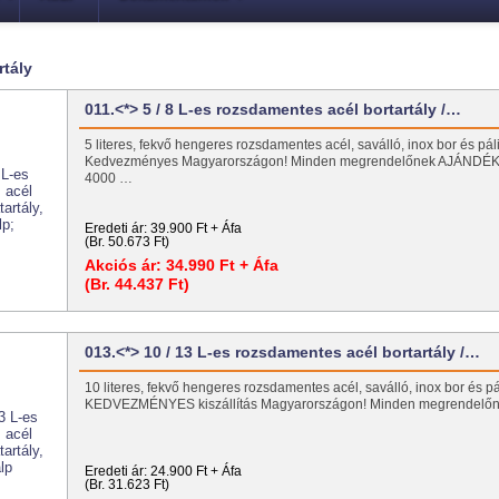
rtály
011.<*> 5 / 8 L-es rozsdamentes acél bortartály /…
5 literes, fekvő hengeres rozsdamentes acél, saválló, inox bor és páli
Kedvezményes Magyarországon! Minden megrendelőnek AJÁNDÉK 
4000 …
Eredeti ár:
39.900 Ft + Áfa
(Br. 50.673 Ft)
Akciós ár:
34.990 Ft + Áfa
(Br. 44.437 Ft)
013.<*> 10 / 13 L-es rozsdamentes acél bortartály /…
10 literes, fekvő hengeres rozsdamentes acél, saválló, inox bor és pá
KEDVEZMÉNYES kiszállítás Magyarországon! Minden megrendel
Eredeti ár:
24.900 Ft + Áfa
(Br. 31.623 Ft)