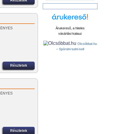
Részletek
EZMÉNYES
Árukereső, a hiteles
vásárlási kalauz
Olcsóbbat.hu
– Spórolni tudni kell
Részletek
EZMÉNYES
Részletek