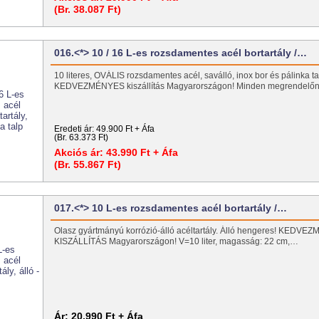
(Br. 38.087 Ft)
016.<*> 10 / 16 L-es rozsdamentes acél bortartály /…
10 literes, OVÁLIS rozsdamentes acél, saválló, inox bor és pálinka tart
KEDVEZMÉNYES kiszállítás Magyarországon! Minden megrendel
Eredeti ár:
49.900 Ft + Áfa
(Br. 63.373 Ft)
Akciós ár:
43.990 Ft + Áfa
(Br. 55.867 Ft)
017.<*> 10 L-es rozsdamentes acél bortartály /…
Olasz gyártmányú korrózió-álló acéltartály. Álló hengeres! KEDV
KISZÁLLÍTÁS Magyarországon! V=10 liter, magasság: 22 cm,…
Ár:
20.990 Ft + Áfa