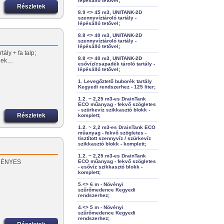
lépésálló tetővel;
Részletek
8.9 <> 45 m3, UNITANK-2D
szennyvíztároló tartály -
lépésálló tetővel;
8.8 <> 40 m3, UNITANK-2D
szennyvíztároló tartály -
lépésálló tetővel;
ály + fa talp;
8.8 <> 40 m3, UNITANK-2D
őnek…
esővíz/csapadék tároló tartály -
lépésálló tetővel;
1. Levegőztető buborék tartály
Kegyedi rendszerhez - 125 liter;
1.2. ~ 2,25 m3-es DrainTank
ECO műanyag - fekvő szögletes
- szürkevíz szikkasztó blokk -
Részletek
komplett;
1.2. ~ 2,2 m3-es DrainTank ECO
műanyag - fekvő szögletes -
tisztított szennyvíz / szürkevíz
szikkasztó blokk - komplett;
1.2. ~ 2,25 m3-es DrainTank
EZMÉNYES
ECO műanyag - fekvő szögletes
- esővíz szikkasztó blokk -
komplett;
5.<> 6 m - Növényi
szűrőmedence Kegyedi
rendszerhez;
4.<> 5 m - Növényi
szűrőmedence Kegyedi
rendszerhez;