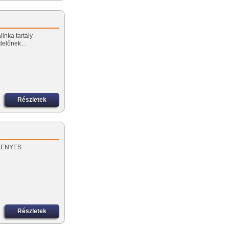
inka tartály -
ndelőnek…
Részletek
EZMÉNYES
Részletek