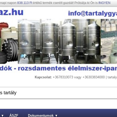
gnapi napon
838.113 Ft
értékű termék cserélt gazdát! Próbálja ki Ön is
INGYEN
Kapcsolat:
+3678310073 vagy +36303834000 | tarta
▾
ÁSZF
Dokumentumok
▾