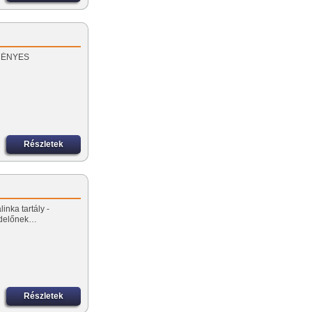
EZMÉNYES
Részletek
inka tartály -
ndelőnek…
Részletek