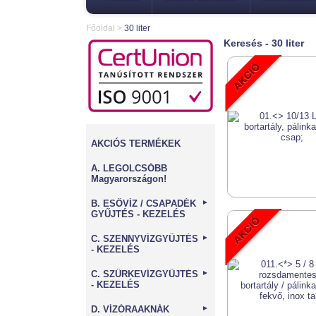
Főoldal
>
30 liter
Keresés - 30 liter
AKCIÓS TERMÉKEK
A. LEGOLCSÓBB
Magyarországon!
B. ESŐVÍZ / CSAPADÉK
►
GYŰJTÉS - KEZELÉS
C. SZENNYVÍZGYŰJTÉS
►
- KEZELÉS
C. SZÜRKEVÍZGYŰJTÉS
►
- KEZELÉS
D. VÍZÓRAAKNÁK
►