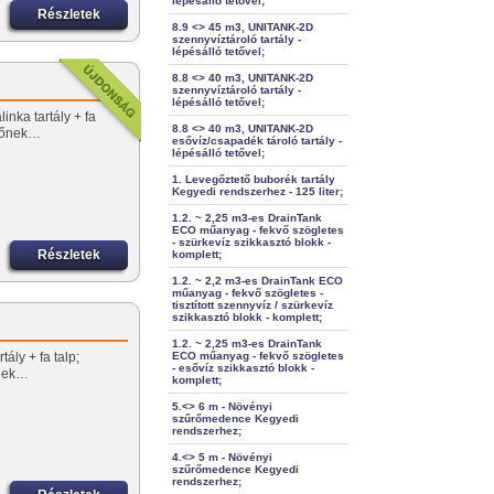
lépésálló tetővel;
Részletek
8.9 <> 45 m3, UNITANK-2D
szennyvíztároló tartály -
lépésálló tetővel;
8.8 <> 40 m3, UNITANK-2D
szennyvíztároló tartály -
lépésálló tetővel;
inka tartály + fa
8.8 <> 40 m3, UNITANK-2D
előnek…
esővíz/csapadék tároló tartály -
lépésálló tetővel;
1. Levegőztető buborék tartály
Kegyedi rendszerhez - 125 liter;
1.2. ~ 2,25 m3-es DrainTank
ECO műanyag - fekvő szögletes
- szürkevíz szikkasztó blokk -
Részletek
komplett;
1.2. ~ 2,2 m3-es DrainTank ECO
műanyag - fekvő szögletes -
tisztított szennyvíz / szürkevíz
szikkasztó blokk - komplett;
1.2. ~ 2,25 m3-es DrainTank
ály + fa talp;
ECO műanyag - fekvő szögletes
- esővíz szikkasztó blokk -
őnek…
komplett;
5.<> 6 m - Növényi
szűrőmedence Kegyedi
rendszerhez;
4.<> 5 m - Növényi
szűrőmedence Kegyedi
rendszerhez;