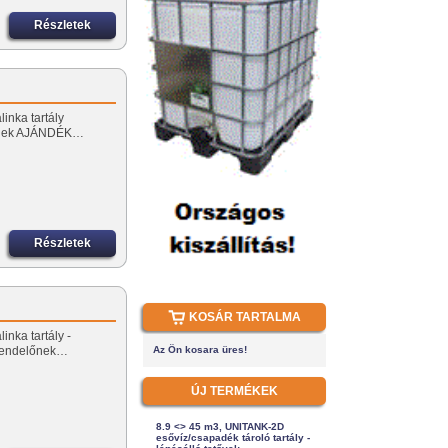
Részletek
linka tartály
őnek AJÁNDÉK…
Részletek
KOSÁR TARTALMA
inka tartály -
rendelőnek…
Az Ön kosara üres!
ÚJ TERMÉKEK
8.9 <> 45 m3, UNITANK-2D
esővíz/csapadék tároló tartály -