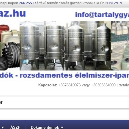
gnapi napon
266.255 Ft
értékű termék cserélt gazdát! Próbálja ki Ön is
INGYEN
Kapcsolat:
+3678310073 vagy +36303834000 | tarta
▾
ÁSZF
Dokumentumok
▾