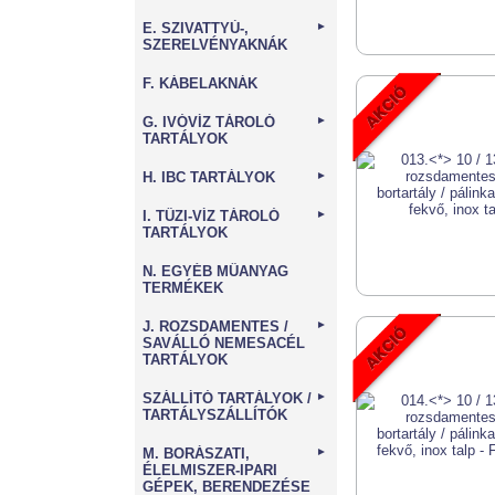
E. SZIVATTYÚ-,
►
SZERELVÉNYAKNÁK
F. KÁBELAKNÁK
G. IVÓVÍZ TÁROLÓ
►
TARTÁLYOK
H. IBC TARTÁLYOK
►
I. TŰZI-VÍZ TÁROLÓ
►
TARTÁLYOK
N. EGYÉB MŰANYAG
TERMÉKEK
J. ROZSDAMENTES /
►
SAVÁLLÓ NEMESACÉL
TARTÁLYOK
SZÁLLÍTÓ TARTÁLYOK /
►
TARTÁLYSZÁLLÍTÓK
M. BORÁSZATI,
►
ÉLELMISZER-IPARI
GÉPEK, BERENDEZÉSE