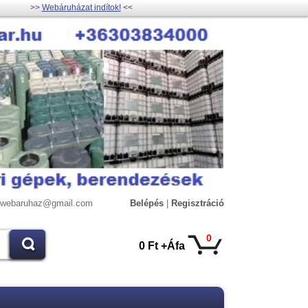
>>
Webáruházat indítok!
<<
lywebaruhaz@gmail.com
Belépés
|
Regisztráció
0
0 Ft +Áfa