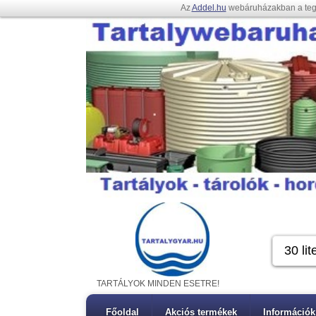
Az
Addel.hu
webáruházakban a te
TARTÁLYOK MINDEN ESETRE!
Főoldal
Akciós termékek
Információk