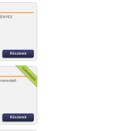
EZMÉNYES
Részletek
merevített -
Részletek