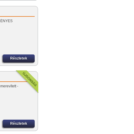
EZMÉNYES
Részletek
merevített -
Részletek