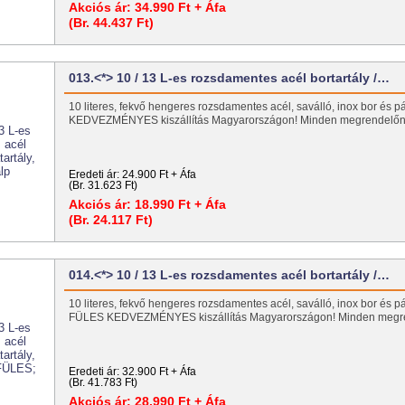
Akciós ár:
34.990 Ft + Áfa
(Br. 44.437 Ft)
013.<*> 10 / 13 L-es rozsdamentes acél bortartály /…
10 literes, fekvő hengeres rozsdamentes acél, saválló, inox bor és pá
KEDVEZMÉNYES kiszállítás Magyarországon! Minden megrendel
Eredeti ár:
24.900 Ft + Áfa
(Br. 31.623 Ft)
Akciós ár:
18.990 Ft + Áfa
(Br. 24.117 Ft)
014.<*> 10 / 13 L-es rozsdamentes acél bortartály /…
10 literes, fekvő hengeres rozsdamentes acél, saválló, inox bor és pál
FÜLES KEDVEZMÉNYES kiszállítás Magyarországon! Minden meg
Eredeti ár:
32.900 Ft + Áfa
(Br. 41.783 Ft)
Akciós ár:
28.990 Ft + Áfa