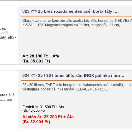
023.<*> 25 L-es rozsdamentes acél bortartály /…
Olasz gyártmányú korrózió-álló acéltartály. Álló hengeres. KEDV
KISZÁLLÍTÁS Magyarországon! V=25 liter, magasság: 37 cm,…
Ár:
28.190 Ft + Áfa
(Br. 35.801 Ft)
024.<*> 25 / 30 literes álló, zárt INOX pálinka / bor…
25 / 30 literes, ZÁRT, álló hengeres rozsdamentes acél, saválló, inox 
vastagfalú bor és pálinka tartály. KEDVEZMÉNYES…
Eredeti ár:
31.500 Ft + Áfa
(Br. 40.005 Ft)
Akciós ár:
25.200 Ft + Áfa
(Br. 32.004 Ft)