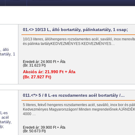
01.<> 10/13 L, álló bortartály, pálinkatartály, 1 csap;
10/13 literes, állóhengeres rozsdamentes acél, saválló, inox merevíte
és pálinka tartályKEDVEZMÉNYES KEDVEZMÉNYES…
Eredeti ár:
24.900 Ft + Áfa
(Br. 31.623 Ft)
Akciós ár:
21.990 Ft + Áfa
(Br. 27.927 Ft)
011.<*> 5 / 8 L-es rozsdamentes acél bortartály /…
5 literes, fekvő hengeres rozsdamentes acél, saválló, inox bor és páli
Kedvezményes Magyarországon! Minden megrendelőnek AJÁNDÉK 
4000 …
Eredeti ár:
39.900 Ft + Áfa
(Br. 50.673 Ft)