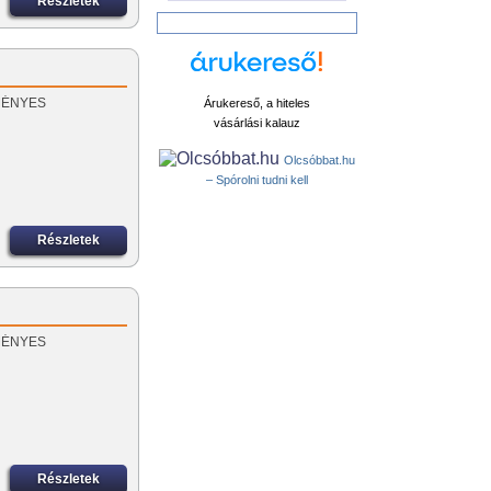
Részletek
EZMÉNYES
Árukereső, a hiteles
vásárlási kalauz
Olcsóbbat.hu
– Spórolni tudni kell
Részletek
EZMÉNYES
Részletek