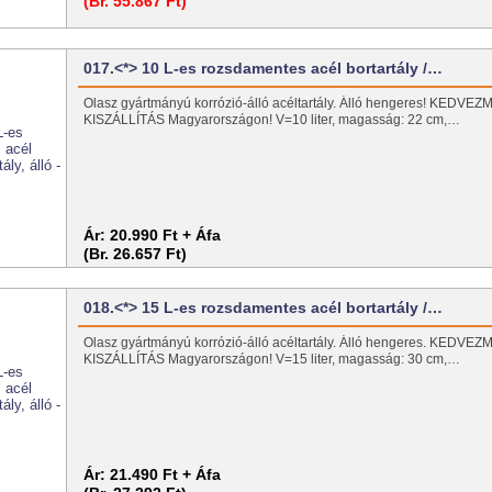
(Br. 55.867 Ft)
017.<*> 10 L-es rozsdamentes acél bortartály /…
Olasz gyártmányú korrózió-álló acéltartály. Álló hengeres! KEDV
KISZÁLLÍTÁS Magyarországon! V=10 liter, magasság: 22 cm,…
Ár:
20.990 Ft + Áfa
(Br. 26.657 Ft)
018.<*> 15 L-es rozsdamentes acél bortartály /…
Olasz gyártmányú korrózió-álló acéltartály. Álló hengeres. KEDV
KISZÁLLÍTÁS Magyarországon! V=15 liter, magasság: 30 cm,…
Ár:
21.490 Ft + Áfa