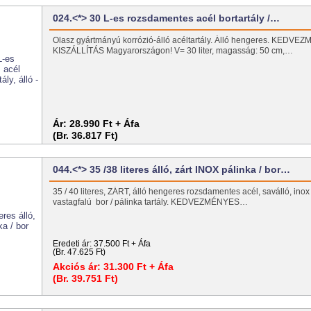
024.<*> 30 L-es rozsdamentes acél bortartály /…
Olasz gyártmányú korrózió-álló acéltartály. Álló hengeres. KEDV
KISZÁLLÍTÁS Magyarországon! V= 30 liter, magasság: 50 cm,…
Ár:
28.990 Ft + Áfa
(Br. 36.817 Ft)
044.<*> 35 /38 literes álló, zárt INOX pálinka / bor…
35 / 40 literes, ZÁRT, álló hengeres rozsdamentes acél, saválló, inox 
vastagfalú bor / pálinka tartály. KEDVEZMÉNYES…
Eredeti ár:
37.500 Ft + Áfa
(Br. 47.625 Ft)
Akciós ár:
31.300 Ft + Áfa
(Br. 39.751 Ft)