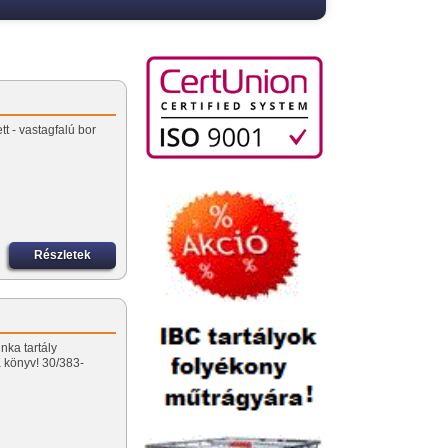
tt - vastagfalú bor
Részletek
nka tartály
könyv! 30/383-