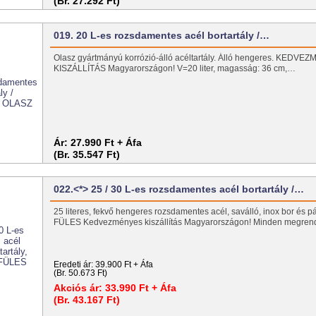
(Br. 27.292 Ft)
019. 20 L-es rozsdamentes acél bortartály /…
Olasz gyártmányú korrózió-álló acéltartály. Álló hengeres. KEDV
KISZÁLLÍTÁS Magyarországon! V=20 liter, magasság: 36 cm,…
Ár:
27.990 Ft + Áfa
(Br. 35.547 Ft)
022.<*> 25 / 30 L-es rozsdamentes acél bortartály /…
25 literes, fekvő hengeres rozsdamentes acél, saválló, inox bor és pál
FÜLES Kedvezményes kiszállítás Magyarországon! Minden megre
Eredeti ár:
39.900 Ft + Áfa
(Br. 50.673 Ft)
Akciós ár:
33.990 Ft + Áfa
(Br. 43.167 Ft)