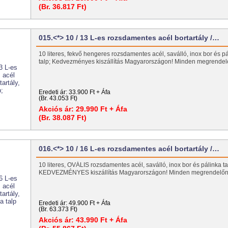
(Br. 36.817 Ft)
015.<*> 10 / 13 L-es rozsdamentes acél bortartály /…
10 literes, fekvő hengeres rozsdamentes acél, saválló, inox bor és pál
talp; Kedvezményes kiszállítás Magyarországon! Minden megrend
Eredeti ár:
33.900 Ft + Áfa
(Br. 43.053 Ft)
Akciós ár:
29.990 Ft + Áfa
(Br. 38.087 Ft)
016.<*> 10 / 16 L-es rozsdamentes acél bortartály /…
10 literes, OVÁLIS rozsdamentes acél, saválló, inox bor és pálinka tart
KEDVEZMÉNYES kiszállítás Magyarországon! Minden megrendel
Eredeti ár:
49.900 Ft + Áfa
(Br. 63.373 Ft)
Akciós ár:
43.990 Ft + Áfa