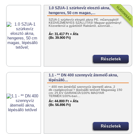
1.0 SZUA-1 szürkevíz elosztó akna,
hengeres, 50 cm magas,…
SZUA-1 szürkevíz elosztó akna PE. műanyagból!
KEDVEZMÉNYES SZÁLLÍTÁS! Magyar gyártmány!
Közvetlenül a gyártótól! Raktárról, azonnali…
Ár:
31.417 Ft + Áfa
(Br. 39.900 Ft)
Részletek
1.1 - ** DN 400 szennyvíz átemelő akna,
lépésálló…
~ 400 mm átmérőjű szennyvíz átemelő akna, 2
db csatlakozóval + lépésálló tetővel! Magasság 150
cm; 25 ÉV GARANCIA!100% MAGYAR
TERMÉK!100%-ban…
Ár:
44.800 Ft + Áfa
(Br. 56.896 Ft)
Részletek