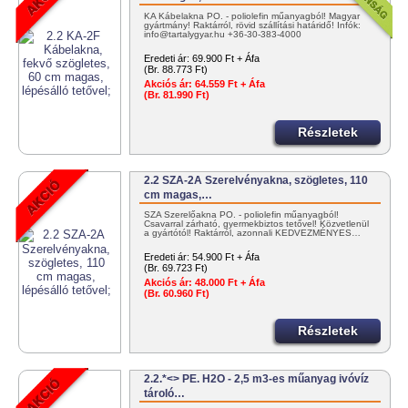
KA Kábelakna PO. - poliolefin műanyagból! Magyar
gyártmány! Raktárról, rövid szállítási határidő! Infók:
info@tartalygyar.hu +36-30-383-4000
Eredeti ár:
69.900 Ft + Áfa
(Br. 88.773 Ft)
Akciós ár:
64.559 Ft + Áfa
(Br. 81.990 Ft)
Részletek
2.2 SZA-2A Szerelvényakna, szögletes, 110
cm magas,…
SZA Szerelőakna PO. - poliolefin műanyagból!
Csavarral zárható, gyermekbiztos tetővel! Közvetlenül
a gyártótól! Raktárról, azonnali KEDVEZMÉNYES…
Eredeti ár:
54.900 Ft + Áfa
(Br. 69.723 Ft)
Akciós ár:
48.000 Ft + Áfa
(Br. 60.960 Ft)
Részletek
2.2.*<> PE. H2O - 2,5 m3-es műanyag ivóvíz
tároló…