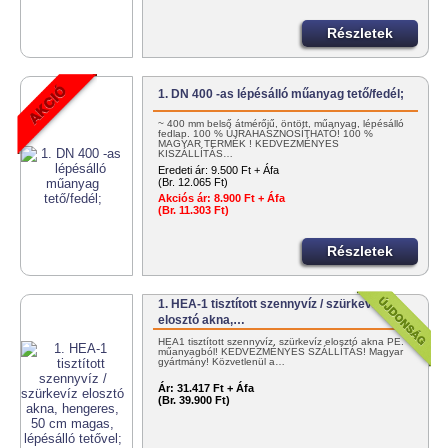
Részletek
1. DN 400 -as lépésálló műanyag tető/fedél;
~ 400 mm belső átmérőjű, öntött, műanyag, lépésálló
fedlap. 100 % ÚJRAHASZNOSÍTHATÓ! 100 %
MAGYAR TERMÉK ! KEDVEZMÉNYES
KISZÁLLÍTÁS…
Eredeti ár:
9.500 Ft + Áfa
(Br. 12.065 Ft)
Akciós ár:
8.900 Ft + Áfa
(Br. 11.303 Ft)
Részletek
1. HEA-1 tisztított szennyvíz / szürkevíz
elosztó akna,…
HEA1 tisztított szennyvíz, szürkevíz elosztó akna PE.
műanyagból! KEDVEZMÉNYES SZÁLLÍTÁS! Magyar
gyártmány! Közvetlenül a…
Ár:
31.417 Ft + Áfa
(Br. 39.900 Ft)