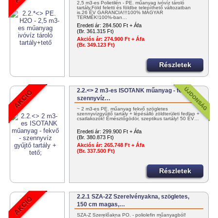
2,5 m3-es Polietilén - PE. műanyag ivóvíz tároló
tartály.Föld feletti és földbe telepíthető változatban
is.26 ÉV GARANCIA!!!100% MAGYAR
TERMÉK!100%-ban…
Eredeti ár:
284.500 Ft + Áfa
(Br. 361.315 Ft)
Akciós ár:
274.900 Ft + Áfa
(Br. 349.123 Ft)
Részletek
2.2.<> 2 m3-es ISOTANK műanyag - fekvő -
szennyvíz…
~ 2 m3-es PE. műanyag fekvő szögletes
szennyvízgyűjtő tartály + lépésálló zöldterületi fedlap +
csatlakozók! Emésztőgödör, szeptikus tartály! 50 ÉV…
Eredeti ár:
299.900 Ft + Áfa
(Br. 380.873 Ft)
Akciós ár:
265.748 Ft + Áfa
(Br. 337.500 Ft)
Részletek
2.2.1 SZA-2Z Szerelvényakna, szögletes,
150 cm magas,…
SZA-Z Szerelőakna PO. - poliolefin műanyagból!