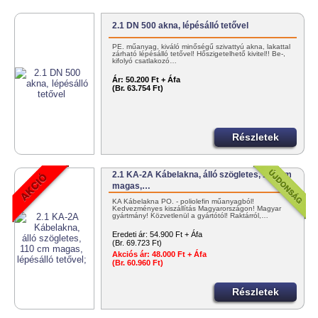
2.1 DN 500 akna, lépésálló tetővel
PE. műanyag, kiváló minőségű szivattyú akna, lakattal
zárható lépésálló tetővel! Hőszigetelhető kivitel!! Be-,
kifolyó csatlakozó…
Ár:
50.200 Ft + Áfa
(Br. 63.754 Ft)
Részletek
2.1 KA-2A Kábelakna, álló szögletes, 110 cm
magas,…
KA Kábelakna PO. - poliolefin műanyagból!
Kedvezményes kiszállítás Magyarországon! Magyar
gyártmány! Közvetlenül a gyártótól! Raktárról,…
Eredeti ár:
54.900 Ft + Áfa
(Br. 69.723 Ft)
Akciós ár:
48.000 Ft + Áfa
(Br. 60.960 Ft)
Részletek