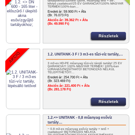
tartályokhoz!Színelő csonk, műanyag tető + be-,
kifolyó csatlakozó!25 ÉV GARANCIA!!!100% MAGYAR
TERMÉK!100%-ban…
Eredeti ár:
59.900 Ft + Áfa
(Br. 76.073 Ft)
Akciós ár:
39.362 Ft + Áfa
(Br. 49.990 Ft)
Részletek
1.2. UNITANK-3 F / 3 m3-es tűzi-víz tartály,…
3 m3-es HD-PE műanyag tűzi-víz tároló tartály! 25 ÉV
GARANCIA!!! 100% MAGYAR TERMÉK! 100%-ban
ÚJRAHASZNOSÍTHATÓ! BETONOZÁS NÉLKÜL
TELEPÍTHETŐ!!!…
Eredeti ár:
254.700 Ft + Áfa
(Br. 323.469 Ft)
Akciós ár:
221.400 Ft + Áfa
(Br. 281.178 Ft)
Részletek
1.2.<> UNITANK - 0,8 műanyag esővíz
tartály…
~ 0,8 m3-es műanyag esővíz tartály + tető +
csatlakozó! BETONOZÁS NÉLKÜL
TELEPÍTHETŐ!ORSZÁGOS KEDVEZMÉNYES