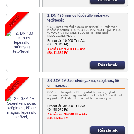
2. DN 480 mm-es lépésálló műanyag
tető/fedél;
~ 480 mm átmérőjű nyakra illeszthető PE műanyag,
lépésálló fedlap. 100 % ÚJRAHASZNOSÍTHATÓ! 100
% MAGYAR TERMÉK ! 200 kg -ig terhelhető!
KEDVEZMÉNYES…
Eredeti ár:
10.900 Ft + Áfa
(Br. 13.843 Ft)
Akciós ár:
9.200 Ft + Áfa
(Br. 11.684 Ft)
Részletek
2.0 SZA-1A Szerelvényakna, szögletes, 60
cm magas,…
SZA szerelvényakna PO. - poliolefin műanyagból!
Csavarral zárható, gyermekbiztos fedéllel! Közvetlenül
a gyártótól! Raktárról, azonnali kedvezményes…
Eredeti ár:
39.900 Ft + Áfa
(Br. 50.673 Ft)
Akciós ár:
35.000 Ft + Áfa
(Br. 44.450 Ft)
Részletek