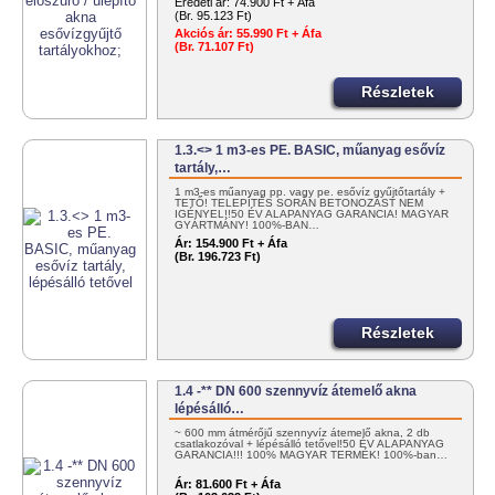
Eredeti ár:
74.900 Ft + Áfa
(Br. 95.123 Ft)
Akciós ár:
55.990 Ft + Áfa
(Br. 71.107 Ft)
Részletek
1.3.<> 1 m3-es PE. BASIC, műanyag esővíz
tartály,…
1 m3-es műanyag pp. vagy pe. esővíz gyűjtőtartály +
TETŐ! TELEPÍTÉS SORÁN BETONOZÁST NEM
IGÉNYEL!!50 ÉV ALAPANYAG GARANCIA! MAGYAR
GYÁRTMÁNY! 100%-BAN…
Ár:
154.900 Ft + Áfa
(Br. 196.723 Ft)
Részletek
1.4 -** DN 600 szennyvíz átemelő akna
lépésálló…
~ 600 mm átmérőjű szennyvíz átemelő akna, 2 db
csatlakozóval + lépésálló tetővel!50 ÉV ALAPANYAG
GARANCIA!!! 100% MAGYAR TERMÉK! 100%-ban…
Ár:
81.600 Ft + Áfa