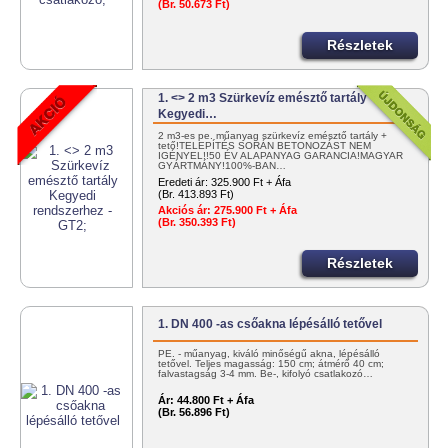
(Br. 50.673 Ft)
Részletek
1. <> 2 m3 Szürkevíz emésztő tartály
Kegyedi…
2 m3-es pe. műanyag szürkevíz emésztő tartály +
tető!TELEPÍTÉS SORÁN BETONOZÁST NEM
IGÉNYEL!!50 ÉV ALAPANYAG GARANCIA!MAGYAR
GYÁRTMÁNY!100%-BAN…
Eredeti ár:
325.900 Ft + Áfa
(Br. 413.893 Ft)
Akciós ár:
275.900 Ft + Áfa
(Br. 350.393 Ft)
Részletek
1. DN 400 -as csőakna lépésálló tetővel
PE. - műanyag, kiváló minőségű akna, lépésálló
tetővel. Teljes magasság: 150 cm; átmérő 40 cm;
falvastagság 3-4 mm. Be-, kifolyó csatlakozó…
Ár:
44.800 Ft + Áfa
(Br. 56.896 Ft)