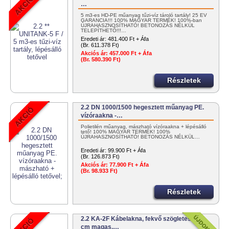
…
5 m3-es HD-PE műanyag tűzi-víz tároló tartály! 25 ÉV
GARANCIA!!! 100% MAGYAR TERMÉK! 100%-ban
ÚJRAHASZNOSÍTHATÓ! BETONOZÁS NÉLKÜL
TELEPÍTHETŐ!!!…
Eredeti ár:
481.400 Ft + Áfa
(Br. 611.378 Ft)
Akciós ár:
457.000 Ft + Áfa
(Br. 580.390 Ft)
Részletek
2.2 DN 1000/1500 hegesztett műanyag PE.
vízóraakna -…
Polietilén műanyag, mászható vízóraakna + lépésálló
tető! 100% MAGYAR TERMÉK! 100%
ÚJRAHASZNOSÍTHATÓ! BETONOZÁS NÉLKÜL…
Eredeti ár:
99.900 Ft + Áfa
(Br. 126.873 Ft)
Akciós ár:
77.900 Ft + Áfa
(Br. 98.933 Ft)
Részletek
2.2 KA-2F Kábelakna, fekvő szögletes, 60
cm magas,…