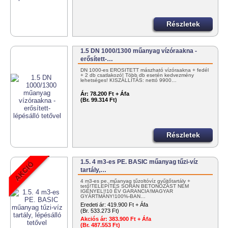
Részletek
1.5 DN 1000/1300 műanyag vízóraakna -
erősített-…
DN 1000-es ERŐSÍTETT mászható vízóraakna + fedél
+ 2 db csatlakozó! Több db esetén kedvezmény
lehetséges! KISZÁLLÍTÁS: nettó 9900…
Ár:
78.200 Ft + Áfa
(Br. 99.314 Ft)
Részletek
1.5. 4 m3-es PE. BASIC műanyag tűzi-víz
tartály,…
4 m3-es pe. műanyag tűzoltóvíz gyűjtőtartály +
tető!TELEPÍTÉS SORÁN BETONOZÁST NEM
IGÉNYEL!!10 ÉV GARANCIA!MAGYAR
GYÁRTMÁNY!100%-BAN…
Eredeti ár:
419.900 Ft + Áfa
(Br. 533.273 Ft)
Akciós ár:
383.900 Ft + Áfa
(Br. 487.553 Ft)