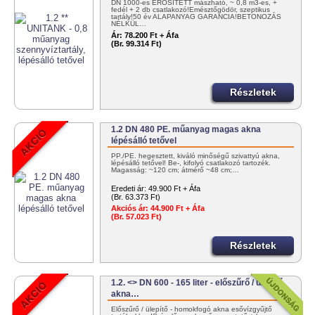
DN 1000-es ERŐSÍTETT mászható, ~ 0,8 m3-es, +
fedél + 2 db csatlakozó!Emésztőgödör, szeptikus
tartály!50 év ALAPANYAG GARANCIA!BETONOZÁS
NÉLKÜL…
Ár:
78.200 Ft + Áfa
(Br. 99.314 Ft)
Részletek
1.2 DN 480 PE. műanyag magas akna
lépésálló tetővel
PP./PE. hegesztett, kiváló minőségű szivattyú akna,
lépésálló tetővel! Be-, kifolyó csatlakozó tartozék.
Magasság: ~120 cm; átmérő ~48 cm;…
Eredeti ár:
49.900 Ft + Áfa
(Br. 63.373 Ft)
Akciós ár:
44.900 Ft + Áfa
(Br. 57.023 Ft)
Részletek
1.2. <> DN 600 - 165 liter - előszűrő / ülepítő
akna…
Előszűrő / ülepítő - homokfogó akna esővízgyűjtő