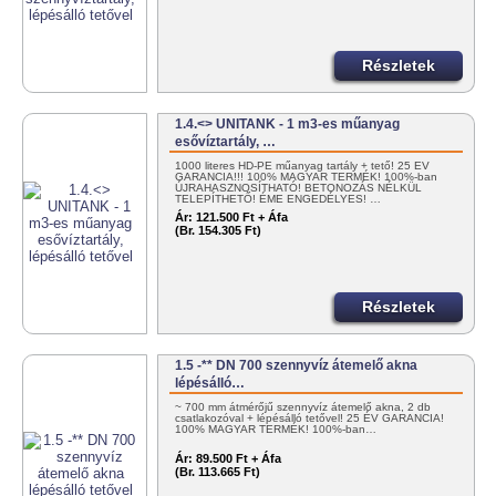
Részletek
1.4.<> UNITANK - 1 m3-es műanyag
esővíztartály, …
1000 literes HD-PE műanyag tartály + tető! 25 ÉV
GARANCIA!!! 100% MAGYAR TERMÉK! 100%-ban
ÚJRAHASZNOSÍTHATÓ! BETONOZÁS NÉLKÜL
TELEPÍTHETŐ! ÉME ENGEDÉLYES! …
Ár:
121.500 Ft + Áfa
(Br. 154.305 Ft)
Részletek
1.5 -** DN 700 szennyvíz átemelő akna
lépésálló…
~ 700 mm átmérőjű szennyvíz átemelő akna, 2 db
csatlakozóval + lépésálló tetővel! 25 ÉV GARANCIA!
100% MAGYAR TERMÉK! 100%-ban…
Ár:
89.500 Ft + Áfa
(Br. 113.665 Ft)