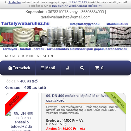
Az
Addel.hu
webáruházakban a tegnapi napon
1.226.741 Ft
értékű termék cserélt gazdát!
Próbálja ki Ön is
INGYEN
>>
Webáruházat indítok!
<<
Kapcsolat:
+3678310073 vagy +36303834000 |
tartalywebaruhaz@gmail.com
TARTÁLYOK MINDEN ESETRE!
Termékek
Menü
0
Főoldal
>
400 as tető
Keresés - 400 as tető
09. DN 400 csőakna lépésálló tetővel+2 db
csatlakozó;
Szivattyú-, szerelvényakna + tető! Magasság: 150 cm;
átmérő 40 cm; falvastagság 3 mm. 0036303834000
vagy info@tartalygyar.hu
Eredeti ár:
44.500 Ft + Áfa
(Br. 56.515 Ft)
Akciós ár:
39.900 Ft + Áfa