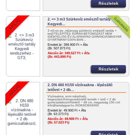
Részletek
2. <> 3 m3 Szürkevíz emésztő tartály
Kegyedi…
3 m3-es pe. műanyag szürkevíz emésztő tartály +
tető!TELEPÍTÉS SORÁN BETONOZÁST NEM
IGÉNYEL!!50 ÉV ALAPANYAG GARANCIA!MAGYAR
GYÁRTMÁNY!100%-BAN…
Eredeti ár:
399.900 Ft + Áfa
(Br. 507.873 Ft)
Akciós ár:
349.527 Ft + Áfa
(Br. 443.899 Ft)
Részletek
2. DN 480 H150 vízóraakna - lépésálló
tetővel + 2 db…
Vízóraakna, enm mászható,
hegesztett;Környezetkímélő termék + tető + 2 db
gumicsatlakozó!Átmérő ~ 48 cm, magasság 150 cm!
info@tartalygyar.hu 0036303834000
Eredeti ár:
49.900 Ft + Áfa
(Br. 63.373 Ft)
Akciós ár:
44.900 Ft + Áfa
(Br. 57.023 Ft)
Részletek