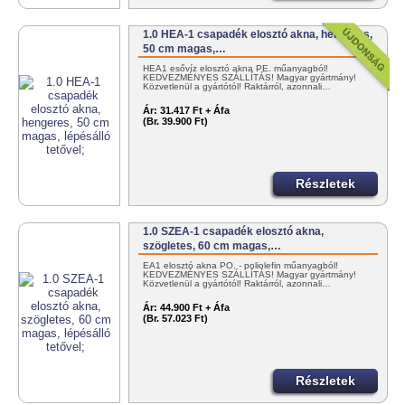
1.0 HEA-1 csapadék elosztó akna, hengeres,
50 cm magas,…
HEA1 esővíz elosztó akna PE. műanyagból!
KEDVEZMÉNYES SZÁLLÍTÁS! Magyar gyártmány!
Közvetlenül a gyártótól! Raktárról, azonnali…
Ár:
31.417 Ft + Áfa
(Br. 39.900 Ft)
Részletek
1.0 SZEA-1 csapadék elosztó akna,
szögletes, 60 cm magas,…
EA1 elosztó akna PO. - poliolefin műanyagból!
KEDVEZMÉNYES SZÁLLÍTÁS! Magyar gyártmány!
Közvetlenül a gyártótól! Raktárról, azonnali…
Ár:
44.900 Ft + Áfa
(Br. 57.023 Ft)
Részletek