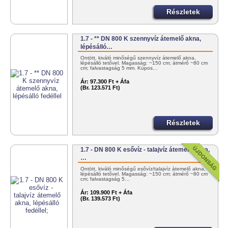
Részletek
1.7 - ** DN 800 K szennyvíz átemelő akna,
lépésálló…
Öntött, kiváló minőségű szennyvíz átemelő akna,
lépésálló tetővel. Magasság: ~150 cm; átmérő ~80 cm
cm; falvastagság 5 mm. Kúpos…
Ár:
97.300 Ft + Áfa
(Br. 123.571 Ft)
Részletek
1.7 - DN 800 K esővíz - talajvíz átemelő akna,
…
Öntött, kiváló minőségű esővíz/talajvíz átemelő akna,
lépésálló tetővel. Magasság: ~150 cm; átmérő ~80 cm
cm; falvastagság 5…
Ár:
109.900 Ft + Áfa
(Br. 139.573 Ft)