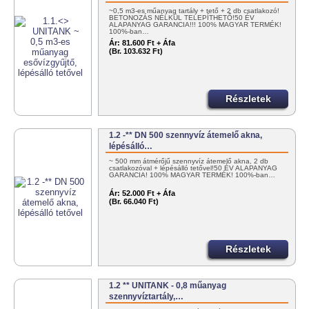
~0,5 m3-es műanyag tartály + tető + 2 db csatlakozó!
BETONOZÁS NÉLKÜL TELEPÍTHETŐ!50 ÉV
ALAPANYAG GARANCIA!!! 100% MAGYAR TERMÉK!
100%-ban…
Ár:
81.600 Ft + Áfa
(Br. 103.632 Ft)
Részletek
1.2 -** DN 500 szennyvíz átemelő akna,
lépésálló…
~ 500 mm átmérőjű szennyvíz átemelő akna, 2 db
csatlakozóval + lépésálló tetővel!50 ÉV ALAPANYAG
GARANCIA! 100% MAGYAR TERMÉK! 100%-ban…
Ár:
52.000 Ft + Áfa
(Br. 66.040 Ft)
Részletek
1.2 ** UNITANK - 0,8 műanyag
szennyvíztartály,…