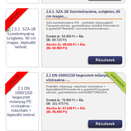
2.0.1. SZA-1B Szerelvényakna, szögletes, 60
cm magas,…
SZA szerelvényakna PO. - poliolefin műanyagból!
Csavarral zárható, gyermekbiztos fedéllel! Közvetlenül
a gyártótól! Raktárról, azonnali kedvezményes…
Eredeti ár:
54.900 Ft + Áfa
(Br. 69.723 Ft)
Akciós ár:
48.000 Ft + Áfa
(Br. 60.960 Ft)
Részletek
2.1 DN 1000/1150 hegesztett műanyag PE.
vízóraakna -…
Polietilén műanyag, mászható vízóraakna +
lépésállótető!Közvetlenül a gyártótól!Csavarral
zárható, gyermekbiztos tetővel!BETONOZÁS…
Eredeti ár:
79.900 Ft + Áfa
(Br. 101.473 Ft)
Akciós ár:
67.638 Ft + Áfa
(Br. 85.900 Ft)
Részletek