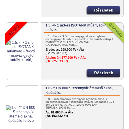
Részletek
1.5. <> 1 m3-es ISOTANK műanyag - fekvő -
esővíz…
~ 1 m3-es PO./PE. műanyag fekvő szögletes
esővízgyűjtő tartály + lépésálló zöldterületi fedlap +
csatlakozók! 50 ÉV ALAPANYAG
GARANCIA!MAGYAR…
Eredeti ár:
199.900 Ft + Áfa
(Br. 253.873 Ft)
Akciós ár:
177.900 Ft + Áfa
(Br. 225.933 Ft)
Részletek
1.6 -** DN 800 S szennyvíz átemelő akna,
lépésálló…
~ 800 mm átmérőjű szennyvíz átemelő akna, 2
db csatlakozóval + lépésálló tetővel! Magasság 125
cm; 25 ÉV GARANCIA!100% MAGYAR
TERMÉK!100%-ban…
Ár:
81.600 Ft + Áfa
(Br. 103.632 Ft)