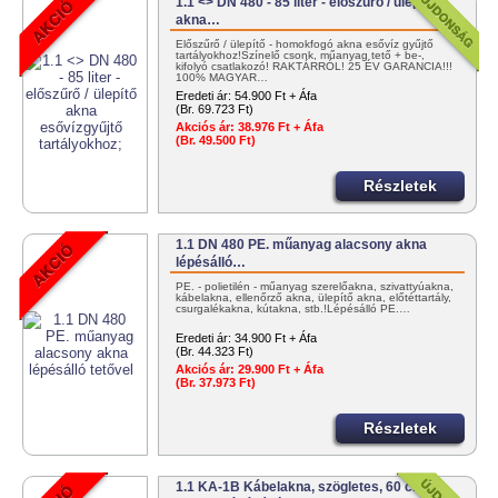
1.1 <> DN 480 - 85 liter - előszűrő / ülepítő
akna…
Előszűrő / ülepítő - homokfogó akna esővíz gyűjtő
tartályokhoz!Színelő csonk, műanyag tető + be-,
kifolyó csatlakozó! RAKTÁRRÓL! 25 ÉV GARANCIA!!!
100% MAGYAR…
Eredeti ár:
54.900 Ft + Áfa
(Br. 69.723 Ft)
Akciós ár:
38.976 Ft + Áfa
(Br. 49.500 Ft)
Részletek
1.1 DN 480 PE. műanyag alacsony akna
lépésálló…
PE. - polietilén - műanyag szerelőakna, szivattyúakna,
kábelakna, ellenőrző akna, ülepítő akna, előtéttartály,
csurgalékakna, kútakna, stb.!Lépésálló PE.…
Eredeti ár:
34.900 Ft + Áfa
(Br. 44.323 Ft)
Akciós ár:
29.900 Ft + Áfa
(Br. 37.973 Ft)
Részletek
1.1 KA-1B Kábelakna, szögletes, 60 cm