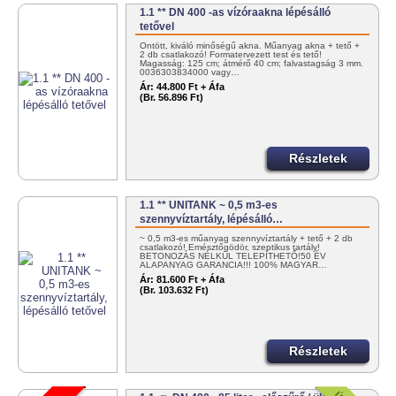
1.1 ** DN 400 -as vízóraakna lépésálló
tetővel
Öntött, kiváló minőségű akna. Műanyag akna + tető +
2 db csatlakozó! Formatervezett test és tető!
Magasság: 125 cm; átmérő 40 cm; falvastagság 3 mm.
0036303834000 vagy…
Ár:
44.800 Ft + Áfa
(Br. 56.896 Ft)
Részletek
1.1 ** UNITANK ~ 0,5 m3-es
szennyvíztartály, lépésálló…
~ 0,5 m3-es műanyag szennyvíztartály + tető + 2 db
csatlakozó! Emésztőgödör, szeptikus tartály!
BETONOZÁS NÉLKÜL TELEPÍTHETŐ!50 ÉV
ALAPANYAG GARANCIA!!! 100% MAGYAR…
Ár:
81.600 Ft + Áfa
(Br. 103.632 Ft)
Részletek