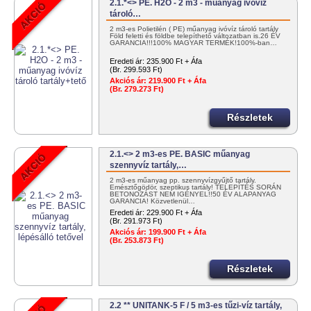
2.1.*<> PE. H2O - 2 m3 - műanyag ivóvíz
tároló…
2 m3-es Polietilén ( PE) műanyag ivóvíz tároló tartály
Föld feletti és földbe telepíthető változatban is.26 ÉV
GARANCIA!!!100% MAGYAR TERMÉK!100%-ban…
Eredeti ár:
235.900 Ft + Áfa
(Br. 299.593 Ft)
Akciós ár:
219.900 Ft + Áfa
(Br. 279.273 Ft)
Részletek
2.1.<> 2 m3-es PE. BASIC műanyag
szennyvíz tartály,…
2 m3-es műanyag pp. szennyvízgyűjtő tartály.
Emésztőgödör, szeptikus tartály! TELEPÍTÉS SORÁN
BETONOZÁST NEM IGÉNYEL!!50 ÉV ALAPANYAG
GARANCIA! Közvetlenül…
Eredeti ár:
229.900 Ft + Áfa
(Br. 291.973 Ft)
Akciós ár:
199.900 Ft + Áfa
(Br. 253.873 Ft)
Részletek
2.2 ** UNITANK-5 F / 5 m3-es tűzi-víz tartály,