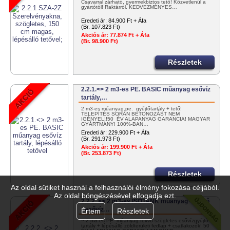
Csavarral zárható, gyermekbiztos tető! Közvetlenül a
gyártótól! Raktárról, KEDVEZMÉNYES…
Eredeti ár:
84.900 Ft + Áfa
(Br. 107.823 Ft)
Akciós ár:
77.874 Ft + Áfa
(Br. 98.900 Ft)
Részletek
2.2.1.<> 2 m3-es PE. BASIC műanyag esővíz
tartály,…
2 m3-es műanyag pe. gyűjtőtartály + tető!
TELEPÍTÉS SORÁN BETONOZÁST NEM
IGÉNYEL!!50 ÉV ALAPANYAG GARANCIA! MAGYAR
GYÁRTMÁNY! 100%-BAN…
Eredeti ár:
229.900 Ft + Áfa
(Br. 291.973 Ft)
Akciós ár:
199.900 Ft + Áfa
(Br. 253.873 Ft)
Részletek
Az oldal sütiket használ a felhasználói élmény fokozása céljából.
Az oldal böngészésével elfogadja ezt.
2.2.2. <> 2 m3-es ISOTANK műanyag - fekvő
- esővíz…
Értem
Részletek
~ 2 m3-es PE. műanyag fekvő szögletes esővízgyűjtő
tartály + lépésálló zöldterületi fedlap + csatlakozók! 50