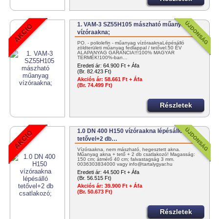
1. VAM-3 SZ55H105 mászható műanyag
vízóraakna;
PO. - poliolefin - műanyag vízóraaknaLépésálló
zöldterületi műanyag fedlappal / tetővel.50 ÉV
ALAPANYAG GARANCIA!!!100% MAGYAR
TERMÉK!100%-ban…
Eredeti ár:
64.900 Ft + Áfa
(Br. 82.423 Ft)
Akciós ár:
58.661 Ft + Áfa
(Br. 74.499 Ft)
Részletek
1.0 DN 400 H150 vízóraakna lépésálló
tetővel+2 db…
Vízóraakna, nem mászható, hegesztett akna.
Műanyag akna + tető + 2 db csatlakozó! Magasság:
150 cm; átmérő 40 cm; falvastagság 3 mm.
0036303834000 vagy info@tartalygyar.hu
Eredeti ár:
44.500 Ft + Áfa
(Br. 56.515 Ft)
Akciós ár:
39.900 Ft + Áfa
(Br. 50.673 Ft)
Részletek