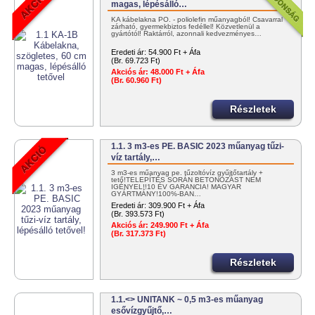
magas, lépésálló…
KA kábelakna PO. - poliolefin műanyagból! Csavarral
zárható, gyermekbiztos fedéllel! Közvetlenül a
gyártótól! Raktárról, azonnali kedvezményes…
Eredeti ár:
54.900 Ft + Áfa
(Br. 69.723 Ft)
Akciós ár:
48.000 Ft + Áfa
(Br. 60.960 Ft)
Részletek
1.1. 3 m3-es PE. BASIC 2023 műanyag tűzi-
víz tartály,…
3 m3-es műanyag pe. tűzoltóvíz gyűjtőtartály +
tető!TELEPÍTÉS SORÁN BETONOZÁST NEM
IGÉNYEL!!10 ÉV GARANCIA! MAGYAR
GYÁRTMÁNY!100%-BAN…
Eredeti ár:
309.900 Ft + Áfa
(Br. 393.573 Ft)
Akciós ár:
249.900 Ft + Áfa
(Br. 317.373 Ft)
Részletek
1.1.<> UNITANK ~ 0,5 m3-es műanyag
esővízgyűjtő,…