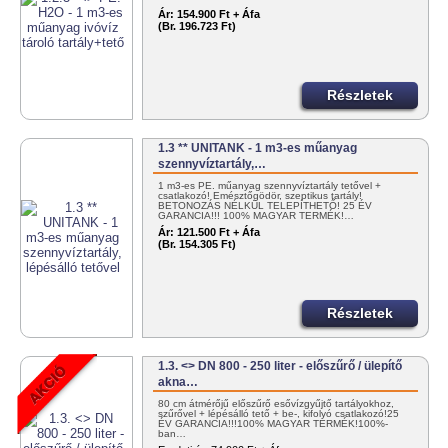
Ár:
154.900 Ft + Áfa
(Br. 196.723 Ft)
Részletek
1.3 ** UNITANK - 1 m3-es műanyag
szennyvíztartály,…
1 m3-es PE. műanyag szennyvíztartály tetővel +
csatlakozó! Emésztőgödör, szeptikus tartály!
BETONOZÁS NÉLKÜL TELEPÍTHETŐ! 25 ÉV
GARANCIA!!! 100% MAGYAR TERMÉK!…
Ár:
121.500 Ft + Áfa
(Br. 154.305 Ft)
Részletek
1.3. <> DN 800 - 250 liter - előszűrő / ülepítő
akna…
80 cm átmérőjű előszűrő esővízgyűjtő tartályokhoz,
szűrővel + lépésálló tető + be-, kifolyó csatlakozó!25
ÉV GARANCIA!!!100% MAGYAR TERMÉK!100%-
ban…