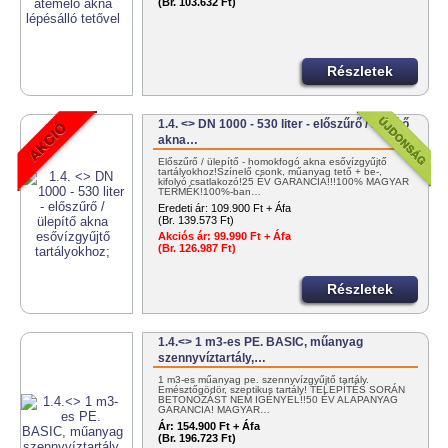
(Br. 103.632 Ft)
Részletek
1.4. <> DN 1000 - 530 liter - előszűrő / ülepítő
akna…
Előszűrő / ülepítő - homokfogó akna esővízgyűjtő
tartályokhoz!Színelő csonk, műanyag tető + be-,
kifolyó csatlakozó!25 ÉV GARANCIA!!!100% MAGYAR
TERMÉK!100%-ban…
Eredeti ár:
109.900 Ft + Áfa
(Br. 139.573 Ft)
Akciós ár:
99.990 Ft + Áfa
(Br. 126.987 Ft)
Részletek
1.4.<> 1 m3-es PE. BASIC, műanyag
szennyvíztartály,…
1 m3-es műanyag pe. szennyvízgyűjtő tartály.
Emésztőgödör, szeptikus tartály! TELEPÍTÉS SORÁN
BETONOZÁST NEM IGÉNYEL!!50 ÉV ALAPANYAG
GARANCIA! MAGYAR…
Ár:
154.900 Ft + Áfa
(Br. 196.723 Ft)