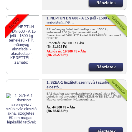
Részletek
1. NEPTUN DN 600 - A 15 jelű - 1500 kg
terhelésű - PP.…
PP. műanyag fedél, tető fedlap max. 1500 kg
terhelésre! 100 % újrahasznosítható!
Szerszámmal ZÁRHATÓ kivitel! RAKTÁRRÓL, azonnal!
FEKETE…
Eredeti ár:
24.900 Ft + Áfa
(Br. 31.623 Ft)
Akciós ár:
19.900 Ft + Áfa
(Br. 25.273 Ft)
Részletek
1. SZEA-1 tisztított szennyvíz / szürkevíz
elosztó…
EA1 tisztított szennyvíz/szürkevíz elosztó akna PO. -
poliolefin műanyagból! KEDVEZMÉNYES SZÁLLÍTÁS!
Magyar gyártmány! Közvetlenül a…
Ár:
44.500 Ft + Áfa
(Br. 56.515 Ft)
Részletek