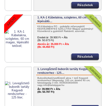
Részletek
1. KA-1 Kábelakna, szögletes, 60 cm magas,
lépésálló…
KA Kábelakna PO. - poliolefin műanyagból!
KEDVEZMÉNYES SZÁLLÍTÁS! Magyar gyártmány!
Közvetlenül a gyártótól! Raktárról, azonnali…
Eredeti ár:
39.900 Ft + Áfa
(Br. 50.673 Ft)
Akciós ár:
35.000 Ft + Áfa
(Br. 44.450 Ft)
Részletek
1. Levegőztető buborék tartály Kegyedi
rendszerhez - 125…
Buborékoltató/szellőztető akna + tető Kegyedi
rendszerhez! Magasság: 100 cm; átmérő 40 cm;
falvastagság 3 mm. 0036303834000
vagy info@tartalygyar.hu
Ár:
39.990 Ft + Áfa
(Br. 50.787 Ft)