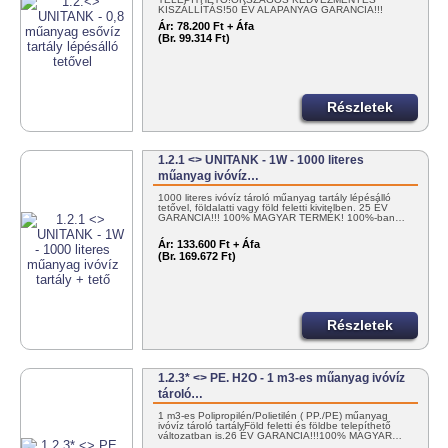
KISZÁLLÍTÁS!50 ÉV ALAPANYAG GARANCIA!!!
100%…
Ár:
78.200 Ft + Áfa
(Br. 99.314 Ft)
Részletek
1.2.1 <> UNITANK - 1W - 1000 literes
műanyag ivóvíz…
1000 literes ivóvíz tároló műanyag tartály lépésálló
tetővel, földalatti vagy föld feletti kivitelben. 25 ÉV
GARANCIA!!! 100% MAGYAR TERMÉK! 100%-ban…
Ár:
133.600 Ft + Áfa
(Br. 169.672 Ft)
Részletek
1.2.3* <> PE. H2O - 1 m3-es műanyag ivóvíz
tároló…
1 m3-es Polipropilén/Polietilén ( PP./PE) műanyag
ivóvíz tároló tartályFöld feletti és földbe telepíthető
változatban is.26 ÉV GARANCIA!!!100% MAGYAR…