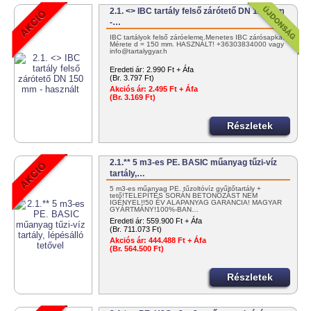
2.1. <> IBC tartály felső zárótető DN 150 mm
-…
IBC tartályok felső záróeleme.Menetes IBC zárósapka.
Mérete d = 150 mm. HASZNÁLT! +36303834000 vagy
info@tartalygyar.h
Eredeti ár:
2.990 Ft + Áfa
(Br. 3.797 Ft)
Akciós ár:
2.495 Ft + Áfa
(Br. 3.169 Ft)
Részletek
2.1.** 5 m3-es PE. BASIC műanyag tűzi-víz
tartály,…
5 m3-es műanyag PE. tűzoltóvíz gyűjtőtartály +
tető!TELEPÍTÉS SORÁN BETONOZÁST NEM
IGÉNYEL!!50 ÉV ALAPANYAG GARANCIA! MAGYAR
GYÁRTMÁNY!100%-BAN…
Eredeti ár:
559.900 Ft + Áfa
(Br. 711.073 Ft)
Akciós ár:
444.488 Ft + Áfa
(Br. 564.500 Ft)
Részletek