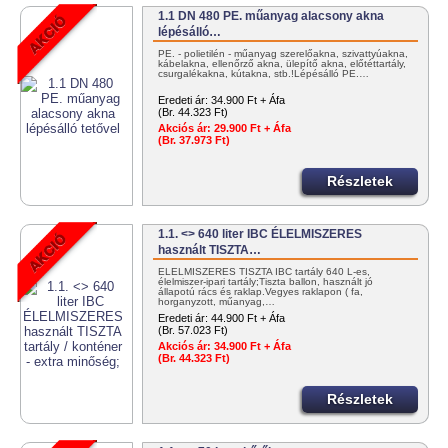
1.1 DN 480 PE. műanyag alacsony akna
lépésálló…
PE. - polietilén - műanyag szerelőakna, szivattyúakna,
kábelakna, ellenőrző akna, ülepítő akna, előtéttartály,
csurgalékakna, kútakna, stb.!Lépésálló PE.…
Eredeti ár:
34.900 Ft + Áfa
(Br. 44.323 Ft)
Akciós ár:
29.900 Ft + Áfa
(Br. 37.973 Ft)
Részletek
1.1. <> 640 liter IBC ÉLELMISZERES
használt TISZTA…
ÉLELMISZERES TISZTA IBC tartály 640 L-es,
élelmiszer-ipari tartály;Tiszta ballon, használt jó
állapotú rács és raklap.Vegyes raklapon ( fa,
horganyzott, műanyag,…
Eredeti ár:
44.900 Ft + Áfa
(Br. 57.023 Ft)
Akciós ár:
34.900 Ft + Áfa
(Br. 44.323 Ft)
Részletek