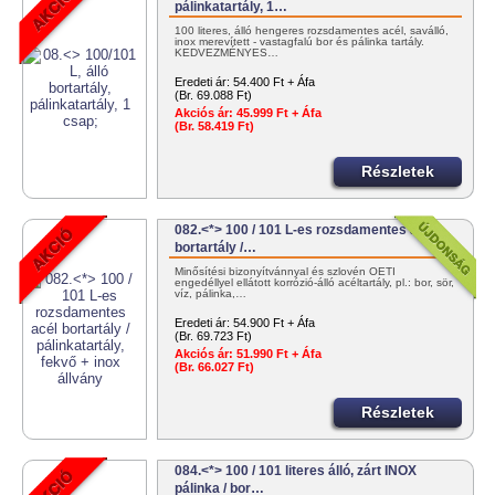
pálinkatartály, 1…
100 literes, álló hengeres rozsdamentes acél, saválló,
inox merevített - vastagfalú bor és pálinka tartály.
KEDVEZMÉNYES…
Eredeti ár:
54.400 Ft + Áfa
(Br. 69.088 Ft)
Akciós ár:
45.999 Ft + Áfa
(Br. 58.419 Ft)
Részletek
082.<*> 100 / 101 L-es rozsdamentes acél
bortartály /…
Minősítési bizonyítvánnyal és szlovén OÉTI
engedéllyel ellátott korrózió-álló acéltartály, pl.: bor, sör,
víz, pálinka,…
Eredeti ár:
54.900 Ft + Áfa
(Br. 69.723 Ft)
Akciós ár:
51.990 Ft + Áfa
(Br. 66.027 Ft)
Részletek
084.<*> 100 / 101 literes álló, zárt INOX
pálinka / bor…