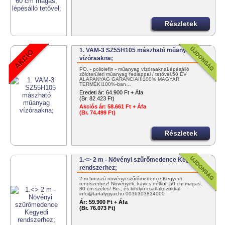
Részletek
1. VAM-3 SZ55H105 mászható műanyag
vízóraakna;
PO. - poliolefin - műanyag vízóraaknaLépésálló
zöldterületi műanyag fedlappal / tetővel.50 ÉV
ALAPANYAG GARANCIA!!!100% MAGYAR
TERMÉK!100%-ban…
Eredeti ár:
64.900 Ft + Áfa
(Br. 82.423 Ft)
Akciós ár:
58.661 Ft + Áfa
(Br. 74.499 Ft)
Részletek
1.<> 2 m - Növényi szűrőmedence Kegyedi
rendszerhez;
2 m hosszú növényi szűrőmedence Kegyedi
rendszerhez! Növények, kavics nélkül! 50 cm magas,
80 cm széles! Be-, és kifolyó csatlakozókkal
info@tartalygyar.hu 0036303834000
Ár:
59.900 Ft + Áfa
(Br. 76.073 Ft)