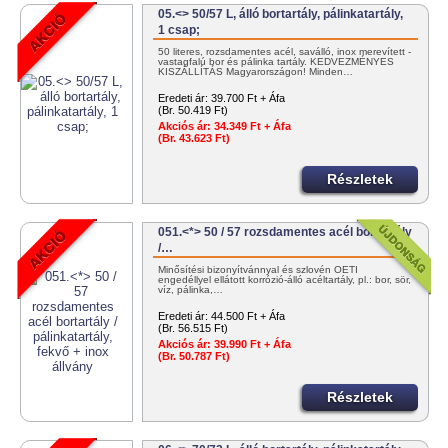
05.<> 50/57 L, álló bortartály, pálinkatartály,
1 csap;
50 literes, rozsdamentes acél, saválló, inox merevített -
vastagfalú bor és pálinka tartály. KEDVEZMÉNYES
KISZÁLLÍTÁS Magyarországon! Minden…
Eredeti ár:
39.700 Ft + Áfa
(Br. 50.419 Ft)
Akciós ár:
34.349 Ft + Áfa
(Br. 43.623 Ft)
Részletek
051.<*> 50 / 57 rozsdamentes acél bortartály
/…
Minősítési bizonyítvánnyal és szlovén OÉTI
engedéllyel ellátott korrózió-álló acéltartály, pl.: bor, sör,
víz, pálinka,…
Eredeti ár:
44.500 Ft + Áfa
(Br. 56.515 Ft)
Akciós ár:
39.990 Ft + Áfa
(Br. 50.787 Ft)
Részletek