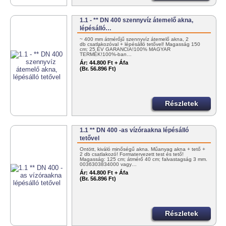
1.1 - ** DN 400 szennyvíz átemelő akna,
lépésálló…
~ 400 mm átmérőjű szennyvíz átemelő akna, 2
db csatlakozóval + lépésálló tetővel! Magasság 150
cm; 25 ÉV GARANCIA!100% MAGYAR
TERMÉK!100%-ban…
Ár:
44.800 Ft + Áfa
(Br. 56.896 Ft)
Részletek
1.1 ** DN 400 -as vízóraakna lépésálló
tetővel
Öntött, kiváló minőségű akna. Műanyag akna + tető +
2 db csatlakozó! Formatervezett test és tető!
Magasság: 125 cm; átmérő 40 cm; falvastagság 3 mm.
0036303834000 vagy…
Ár:
44.800 Ft + Áfa
(Br. 56.896 Ft)
Részletek