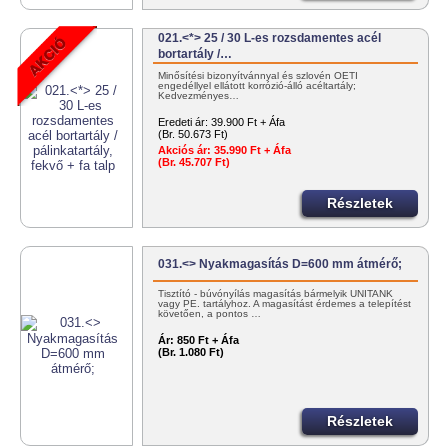
021.<*> 25 / 30 L-es rozsdamentes acél
bortartály /…
Minősítési bizonyítvánnyal és szlovén OÉTI
engedéllyel ellátott korrózió-álló acéltartály;
Kedvezményes…
Eredeti ár:
39.900 Ft + Áfa
(Br. 50.673 Ft)
Akciós ár:
35.990 Ft + Áfa
(Br. 45.707 Ft)
Részletek
031.<> Nyakmagasítás D=600 mm átmérő;
Tisztító - búvónyílás magasítás bármelyik UNITANK
vagy PE. tartályhoz. A magasítást érdemes a telepítést
követően, a pontos …
Ár:
850 Ft + Áfa
(Br. 1.080 Ft)
Részletek