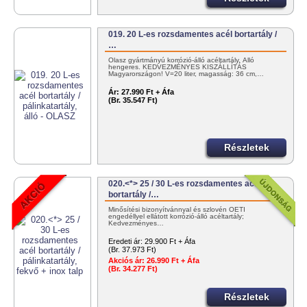
019. 20 L-es rozsdamentes acél bortartály /
…
Olasz gyártmányú korrózió-álló acéltartály. Álló
hengeres. KEDVEZMÉNYES KISZÁLLÍTÁS
Magyarországon! V=20 liter, magasság: 36 cm,…
Ár:
27.990 Ft + Áfa
(Br. 35.547 Ft)
Részletek
020.<*> 25 / 30 L-es rozsdamentes acél
bortartály /…
Minősítési bizonyítvánnyal és szlovén OÉTI
engedéllyel ellátott korrózió-álló acéltartály;
Kedvezményes…
Eredeti ár:
29.900 Ft + Áfa
(Br. 37.973 Ft)
Akciós ár:
26.990 Ft + Áfa
(Br. 34.277 Ft)
Részletek