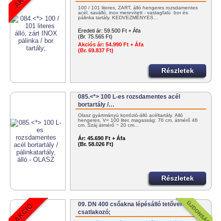
100 / 101 literes, ZÁRT, álló hengeres rozsdamentes
acél, saválló, inox merevített - vastagfalú bor és
pálinka tartály. KEDVEZMÉNYES…
Eredeti ár:
59.500 Ft + Áfa
(Br. 75.565 Ft)
Akciós ár:
54.990 Ft + Áfa
(Br. 69.837 Ft)
Részletek
085.<*> 100 L-es rozsdamentes acél
bortartály /…
Olasz gyártmányú korrózió-álló acéltartály. Álló
hengeres. V= 100 liter, magasság: 76 cm, átmérő 46
cm. Száj átmérő ~ 20 cm…
Ár:
45.690 Ft + Áfa
(Br. 58.026 Ft)
Részletek
09. DN 400 csőakna lépésálló tetővel+2 db
csatlakozó;