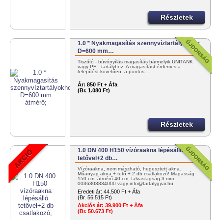
Részletek
1.0 * Nyakmagasítás szennyvíztartályokhoz
D=600 mm…
Tisztító - búvónyílás magasítás bármelyik UNITANK
vagy PE. tartályhoz. A magasítást érdemes a
telepítést követően, a pontos …
Ár:
850 Ft + Áfa
(Br. 1.080 Ft)
Részletek
1.0 DN 400 H150 vízóraakna lépésálló
tetővel+2 db…
Vízóraakna, nem mászható, hegesztett akna.
Műanyag akna + tető + 2 db csatlakozó! Magasság:
150 cm; átmérő 40 cm; falvastagság 3 mm.
0036303834000 vagy info@tartalygyar.hu
Eredeti ár:
44.500 Ft + Áfa
(Br. 56.515 Ft)
Akciós ár:
39.900 Ft + Áfa
(Br. 50.673 Ft)