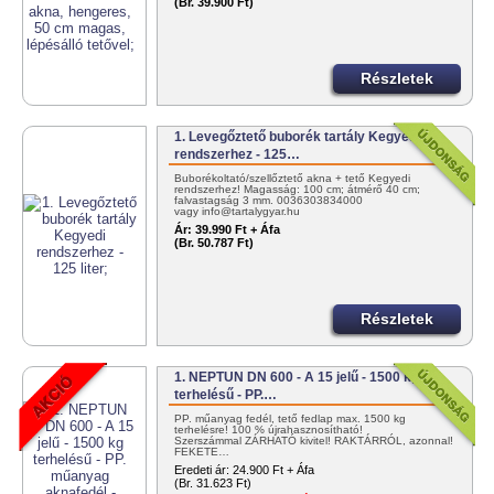
(Br. 39.900 Ft)
Részletek
1. Levegőztető buborék tartály Kegyedi
rendszerhez - 125…
Buborékoltató/szellőztető akna + tető Kegyedi
rendszerhez! Magasság: 100 cm; átmérő 40 cm;
falvastagság 3 mm. 0036303834000
vagy info@tartalygyar.hu
Ár:
39.990 Ft + Áfa
(Br. 50.787 Ft)
Részletek
1. NEPTUN DN 600 - A 15 jelű - 1500 kg
terhelésű - PP.…
PP. műanyag fedél, tető fedlap max. 1500 kg
terhelésre! 100 % újrahasznosítható!
Szerszámmal ZÁRHATÓ kivitel! RAKTÁRRÓL, azonnal!
FEKETE…
Eredeti ár:
24.900 Ft + Áfa
(Br. 31.623 Ft)