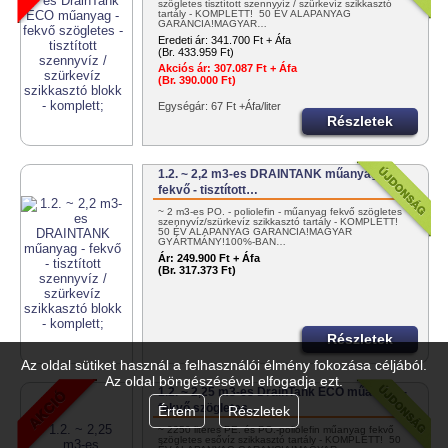
szögletes tisztított szennyvíz / szürkevíz szikkasztó
tartály - KOMPLETT! 50 ÉV ALAPANYAG
GARANCIA!MAGYAR…
Eredeti ár:
341.700 Ft + Áfa
(Br. 433.959 Ft)
Akciós ár:
307.087 Ft + Áfa
(Br. 390.000 Ft)
Egységár: 67 Ft +Áfa/liter
Részletek
1.2. ~ 2,2 m3-es DRAINTANK műanyag -
fekvő - tisztított…
~ 2 m3-es PO. - poliolefin - műanyag fekvő szögletes
szennyvíz/szürkevíz szikkasztó tartály - KOMPLETT!
50 ÉV ALAPANYAG GARANCIA!MAGYAR
GYÁRTMÁNY!100%-BAN…
Ár:
249.900 Ft + Áfa
(Br. 317.373 Ft)
Részletek
Az oldal sütiket használ a felhasználói élmény fokozása céljából.
Az oldal böngészésével elfogadja ezt.
1.2. ~ 2,25 m3-es DrainTank ECO műanyag -
fekvő szögletes…
Értem
Részletek
~ 2250 literes PE. és PO.-poliolefin műanyag fekvő
szögletes esővíz szikkasztó tartály - KOMPLETT! 50