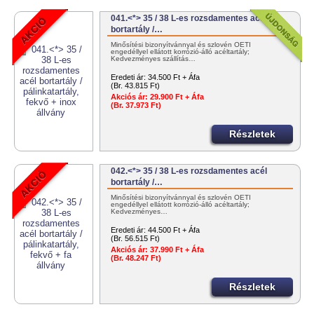
041.<*> 35 / 38 L-es rozsdamentes acél
bortartály /…
Minősítési bizonyítvánnyal és szlovén OÉTI
engedéllyel ellátott korrózió-álló acéltartály;
Kedvezményes szállítás…
Eredeti ár:
34.500 Ft + Áfa
(Br. 43.815 Ft)
Akciós ár:
29.900 Ft + Áfa
(Br. 37.973 Ft)
Részletek
042.<*> 35 / 38 L-es rozsdamentes acél
bortartály /…
Minősítési bizonyítvánnyal és szlovén OÉTI
engedéllyel ellátott korrózió-álló acéltartály;
Kedvezményes…
Eredeti ár:
44.500 Ft + Áfa
(Br. 56.515 Ft)
Akciós ár:
37.990 Ft + Áfa
(Br. 48.247 Ft)
Részletek