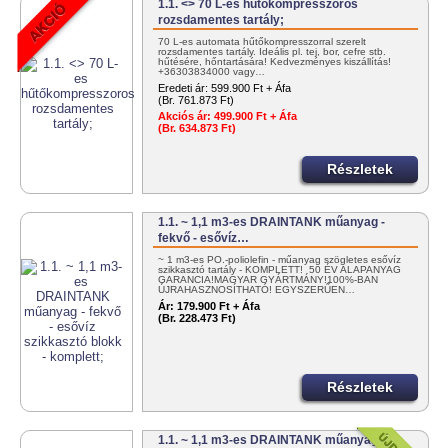
1.1. <> 70 L-es hűtőkompresszoros
rozsdamentes tartály;
70 L-es automata hűtőkompresszorral szerelt
rozsdamentes tartály. Ideális pl. tej, bor, cefre stb.
hűtésére, hőntartására! Kedvezményes kiszállítás!
+36303834000 vagy…
Eredeti ár:
599.900 Ft + Áfa
(Br. 761.873 Ft)
Akciós ár:
499.900 Ft + Áfa
(Br. 634.873 Ft)
Részletek
1.1. ~ 1,1 m3-es DRAINTANK műanyag -
fekvő - esővíz…
~ 1 m3-es PO.-poliolefin - műanyag szögletes esővíz
szikkasztó tartály - KOMPLETT! 50 ÉV ALAPANYAG
GARANCIA!MAGYAR GYÁRTMÁNY!100%-BAN
ÚJRAHASZNOSÍTHATÓ! EGYSZERŰEN…
Ár:
179.900 Ft + Áfa
(Br. 228.473 Ft)
Részletek
1.1. ~ 1,1 m3-es DRAINTANK műanyag -