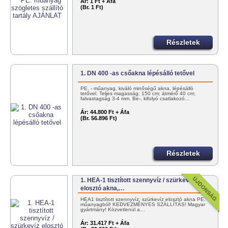
Ár:
1 Ft + Áfa
(Br. 1 Ft)
Részletek
1. DN 400 -as csőakna lépésálló tetővel
PE. - műanyag, kiváló minőségű akna, lépésálló
tetővel. Teljes magasság: 150 cm; átmérő 40 cm;
falvastagság 3-4 mm. Be-, kifolyó csatlakozó…
Ár:
44.800 Ft + Áfa
(Br. 56.896 Ft)
Részletek
1. HEA-1 tisztított szennyvíz / szürkevíz
elosztó akna,…
HEA1 tisztított szennyvíz, szürkevíz elosztó akna PE.
műanyagból! KEDVEZMÉNYES SZÁLLÍTÁS! Magyar
gyártmány! Közvetlenül a…
Ár:
31.417 Ft + Áfa