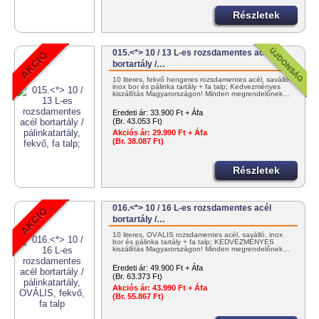
Részletek
015.<*> 10 / 13 L-es rozsdamentes acél
bortartály /…
10 literes, fekvő hengeres rozsdamentes acél, saválló,
inox bor és pálinka tartály + fa talp; Kedvezményes
kiszállítás Magyarországon! Minden megrendelőnek…
Eredeti ár:
33.900 Ft + Áfa
(Br. 43.053 Ft)
Akciós ár:
29.990 Ft + Áfa
(Br. 38.087 Ft)
Részletek
016.<*> 10 / 16 L-es rozsdamentes acél
bortartály /…
10 literes, OVÁLIS rozsdamentes acél, saválló, inox
bor és pálinka tartály + fa talp; KEDVEZMÉNYES
kiszállítás Magyarországon! Minden megrendelőnek…
Eredeti ár:
49.900 Ft + Áfa
(Br. 63.373 Ft)
Akciós ár:
43.990 Ft + Áfa
(Br. 55.867 Ft)