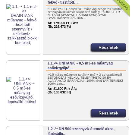
fekvő - tisztított…
~ 1 m3-es PO.-poliolefin - műanyag szögletes tisztított
szennyvíz/szürkevíz szikkasztó tartály - KOMPLETT!
50 ÉV ALAPANYAG GARANCIA!MAGYAR
GYÁRTMÁNY!100%-BAN…
Ár:
179.900 Ft + Áfa
(Br. 228.473 Ft)
Részletek
1.1.<> UNITANK ~ 0,5 m3-es műanyag
esővízgyűjtő,…
~0,5 m3-es műanyag tartály + tető + 2 db csatlakozó!
BETONOZÁS NÉLKÜL TELEPÍTHETŐ!50 ÉV
ALAPANYAG GARANCIA!!! 100% MAGYAR TERMÉK!
100%-ban…
Ár:
81.600 Ft + Áfa
(Br. 103.632 Ft)
Részletek
1.2 -** DN 500 szennyvíz átemelő akna,
lépésálló…