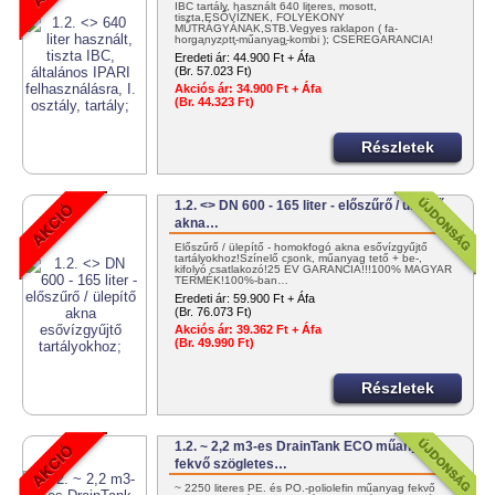
IBC tartály, használt 640 literes, mosott,
tiszta,ESŐVÍZNEK, FOLYÉKONY
MŰTRÁGYÁNAK,STB.Vegyes raklapon ( fa-
horganyzott-műanyag-kombi ); CSEREGARANCIA!
KISZÁLLÍTÁS: NETTÓ…
Eredeti ár:
44.900 Ft + Áfa
(Br. 57.023 Ft)
Akciós ár:
34.900 Ft + Áfa
(Br. 44.323 Ft)
Részletek
1.2. <> DN 600 - 165 liter - előszűrő / ülepítő
akna…
Előszűrő / ülepítő - homokfogó akna esővízgyűjtő
tartályokhoz!Színelő csonk, műanyag tető + be-,
kifolyó csatlakozó!25 ÉV GARANCIA!!!100% MAGYAR
TERMÉK!100%-ban…
Eredeti ár:
59.900 Ft + Áfa
(Br. 76.073 Ft)
Akciós ár:
39.362 Ft + Áfa
(Br. 49.990 Ft)
Részletek
1.2. ~ 2,2 m3-es DrainTank ECO műanyag -
fekvő szögletes…
~ 2250 literes PE. és PO.-poliolefin műanyag fekvő