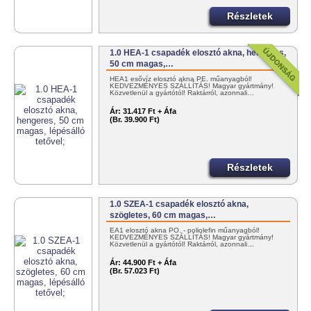
Részletek
1.0 HEA-1 csapadék elosztó akna, hengeres,
50 cm magas,…
HEA1 esővíz elosztó akna PE. műanyagból!
KEDVEZMÉNYES SZÁLLÍTÁS! Magyar gyártmány!
Közvetlenül a gyártótól! Raktárról, azonnali…
Ár:
31.417 Ft + Áfa
(Br. 39.900 Ft)
Részletek
1.0 SZEA-1 csapadék elosztó akna,
szögletes, 60 cm magas,…
EA1 elosztó akna PO. - poliolefin műanyagból!
KEDVEZMÉNYES SZÁLLÍTÁS! Magyar gyártmány!
Közvetlenül a gyártótól! Raktárról, azonnali…
Ár:
44.900 Ft + Áfa
(Br. 57.023 Ft)