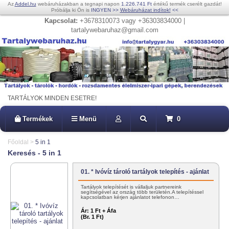
Az
Addel.hu
webáruházakban a tegnapi napon
1.226.741 Ft
értékű termék cserélt gazdát!
Próbálja ki Ön is
INGYEN
>>
Webáruházat indítok!
<<
Kapcsolat:
+3678310073 vagy +36303834000 |
tartalywebaruhaz@gmail.com
TARTÁLYOK MINDEN ESETRE!
Termékek
Menü
0
Főoldal
>
5 in 1
Keresés - 5 in 1
01. * Ivóvíz tároló tartályok telepítés - ajánlat
Tartályok telepítését is vállaljuk partnereink
segítségével az ország több területén.A telepítéssel
kapcsolatban kérjen ajánlatot telefonon…
Ár:
1 Ft + Áfa
(Br. 1 Ft)