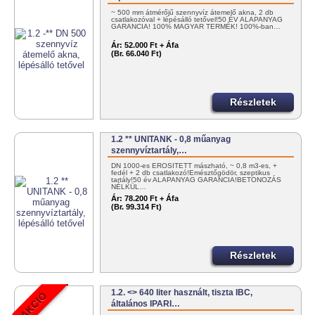
~ 500 mm átmérőjű szennyvíz átemelő akna, 2 db
csatlakozóval + lépésálló tetővel!50 ÉV ALAPANYAG
GARANCIA! 100% MAGYAR TERMÉK! 100%-ban…
Ár:
52.000 Ft + Áfa
(Br. 66.040 Ft)
Részletek
1.2 ** UNITANK - 0,8 műanyag
szennyvíztartály,…
DN 1000-es ERŐSÍTETT mászható, ~ 0,8 m3-es, +
fedél + 2 db csatlakozó!Emésztőgödör, szeptikus
tartály!50 év ALAPANYAG GARANCIA!BETONOZÁS
NÉLKÜL…
Ár:
78.200 Ft + Áfa
(Br. 99.314 Ft)
Részletek
1.2. <> 640 liter használt, tiszta IBC,
általános IPARI…