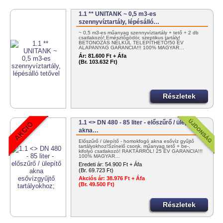
1.1 ** UNITANK ~ 0,5 m3-es
szennyvíztartály, lépésálló…
~ 0,5 m3-es műanyag szennyvíztartály + tető + 2 db
csatlakozó! Emésztőgödör, szeptikus tartály!
BETONOZÁS NÉLKÜL TELEPÍTHETŐ!50 ÉV
ALAPANYAG GARANCIA!!! 100% MAGYAR…
Ár:
81.600 Ft + Áfa
(Br. 103.632 Ft)
Részletek
1.1 <> DN 480 - 85 liter - előszűrő / ülepítő
akna…
Előszűrő / ülepítő - homokfogó akna esővíz gyűjtő
tartályokhoz!Színelő csonk, műanyag tető + be-,
kifolyó csatlakozó! RAKTÁRRÓL! 25 ÉV GARANCIA!!!
100% MAGYAR…
Eredeti ár:
54.900 Ft + Áfa
(Br. 69.723 Ft)
Akciós ár:
38.976 Ft + Áfa
(Br. 49.500 Ft)
Részletek