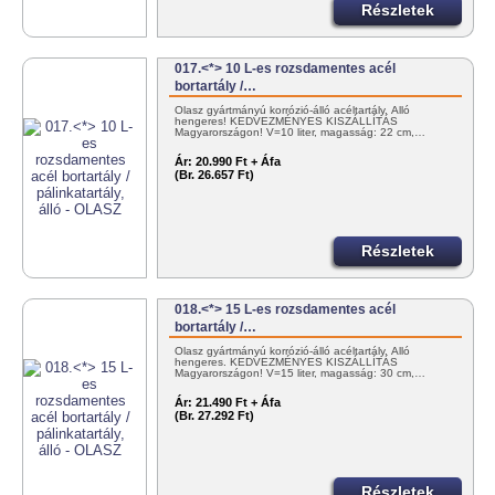
Részletek
017.<*> 10 L-es rozsdamentes acél
bortartály /…
Olasz gyártmányú korrózió-álló acéltartály. Álló
hengeres! KEDVEZMÉNYES KISZÁLLÍTÁS
Magyarországon! V=10 liter, magasság: 22 cm,…
Ár:
20.990 Ft + Áfa
(Br. 26.657 Ft)
Részletek
018.<*> 15 L-es rozsdamentes acél
bortartály /…
Olasz gyártmányú korrózió-álló acéltartály. Álló
hengeres. KEDVEZMÉNYES KISZÁLLÍTÁS
Magyarországon! V=15 liter, magasság: 30 cm,…
Ár:
21.490 Ft + Áfa
(Br. 27.292 Ft)
Részletek