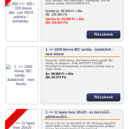
acél, saválló, inox merevített - vastagfalú bor és
pálinka tartály. KEDVEZMÉNYES…
Eredeti ár:
99.500 Ft + Áfa
(Br. 126.365 Ft)
Akciós ár:
93.990 Ft + Áfa
(Br. 119.367 Ft)
Részletek
1. <> 1050 literes IBC tartály - átalakított -
nem fekete
Használt, 1050 literes, föld feletti esővíz gyűjtő IBC
tartály, fa raklapon. ÁTALAKÍTOTT CSONK:
közvetlenül rácsavarható a menetes csővég vagy a
csap! Olcsó,…
Ár:
49.900 Ft + Áfa
(Br. 63.373 Ft)
Részletek
1. <> 11 lapos Inox 20x20 - as borszűrő -
pálinkaszűrő…
20 cm x 20 cm -es lapszűrő 11 db műanyag lappal! A
szűrő W.Nr.1.4301. minőségű rozsdamentes acélból
készül. Nagyteljesítményű szivattyúval!