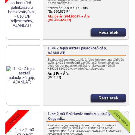
Kedvezményes…
Eredeti ár:
299.900 Ft + Áfa
(Br. 380.873 Ft)
Akciós ár:
264.900 Ft + Áfa
(Br. 336.423 Ft)
Részletek
1. <> 2 fejes asztali palackozó gép,
AJÁNLAT;
Szabadeséses rendszerű, 2 fejes félautomata töltőgép
W.Nr. 1,4301 minőségű saválló acél kivitel, alkalmas
üveg és pet palackok töltésére. Szivattyú nélkül!
+36303834000 vagy info@tartalygyar.hu
Ár:
1 Ft + Áfa
(Br. 1 Ft)
Részletek
1. <> 2 m3 Szürkevíz emésztő tartály
Kegyedi…
2 m3-es pe. műanyag szürkevíz emésztő tartály +
tető!TELEPÍTÉS SORÁN BETONOZÁST NEM
IGÉNYEL!!50 ÉV ALAPANYAG GARANCIA!MAGYAR
GYÁRTMÁNY!100%-BAN…