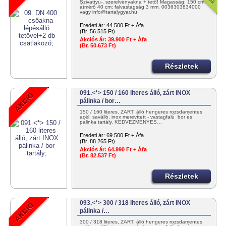
Szivattyú-, szerelvényakna + tető! Magasság: 150 cm;
átmérő 40 cm; falvastagság 3 mm. 0036303834000
vagy info@tartalygyar.hu
Eredeti ár:
44.500 Ft + Áfa
(Br. 56.515 Ft)
Akciós ár:
39.900 Ft + Áfa
(Br. 50.673 Ft)
Részletek
091.<*> 150 / 160 literes álló, zárt INOX
pálinka / bor…
150 / 160 literes, ZÁRT, álló hengeres rozsdamentes
acél, saválló, inox merevített - vastagfalú bor és
pálinka tartály. KEDVEZMÉNYES…
Eredeti ár:
69.500 Ft + Áfa
(Br. 88.265 Ft)
Akciós ár:
64.990 Ft + Áfa
(Br. 82.537 Ft)
Részletek
093.<*> 300 / 318 literes álló, zárt INOX
pálinka /…
300 / 318 literes, ZÁRT, álló hengeres rozsdamentes