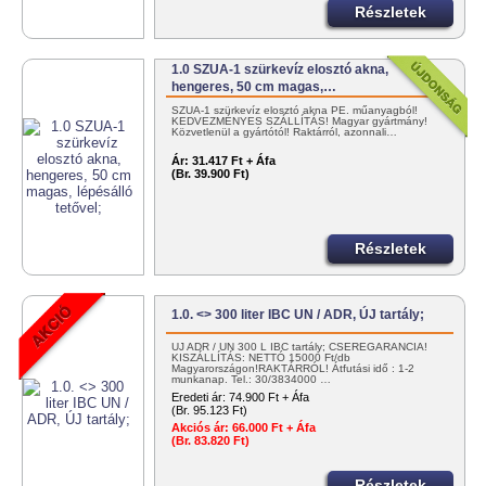
Részletek
1.0 SZUA-1 szürkevíz elosztó akna,
hengeres, 50 cm magas,…
SZUA-1 szürkevíz elosztó akna PE. műanyagból!
KEDVEZMÉNYES SZÁLLÍTÁS! Magyar gyártmány!
Közvetlenül a gyártótól! Raktárról, azonnali…
Ár:
31.417 Ft + Áfa
(Br. 39.900 Ft)
Részletek
1.0. <> 300 liter IBC UN / ADR, ÚJ tartály;
ÚJ ADR / UN 300 L IBC tartály; CSEREGARANCIA!
KISZÁLLÍTÁS: NETTÓ 15000 Ft/db
Magyarországon!RAKTÁRRÓL! Átfutási idő : 1-2
munkanap. Tel.: 30/3834000 …
Eredeti ár:
74.900 Ft + Áfa
(Br. 95.123 Ft)
Akciós ár:
66.000 Ft + Áfa
(Br. 83.820 Ft)
Részletek