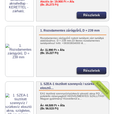
Akciós ár:
19.900 Ft + Áfa
(Br. 25.273 Ft)
Részletek
1. Rozsdamentes zárógyűrű, D = 239 mm
Rozsdamentes zárógyűrű nyitott tartályok zárt tartállyá
alakításához. D = 239 mm;10 literes rozsdamentes
tartályokhoz! Infó: +36303834000 ill.…
Ár:
11.990 Ft + Áfa
(Br. 15.227 Ft)
Részletek
1. SZEA-1 tisztított szennyvíz / szürkevíz
elosztó…
EA1 tisztított szennyvíz/szürkevíz elosztó akna PO. -
poliolefin műanyagból! KEDVEZMÉNYES SZÁLLÍTÁS!
Magyar gyártmány! Közvetlenül a…
Ár:
44.500 Ft + Áfa
(Br. 56.515 Ft)