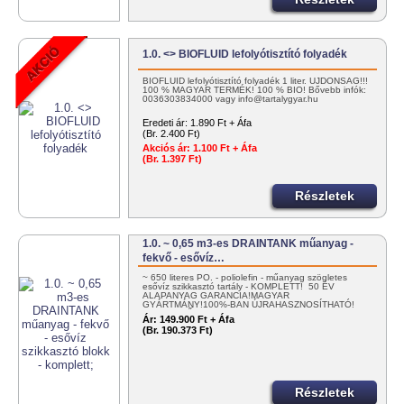
1.0. <> BIOFLUID lefolyótisztító folyadék
BIOFLUID lefolyótisztító folyadék 1 liter. ÚJDONSÁG!!!
100 % MAGYAR TERMÉK! 100 % BIO! Bővebb infók:
0036303834000 vagy info@tartalygyar.hu
Eredeti ár:
1.890 Ft + Áfa
(Br. 2.400 Ft)
Akciós ár:
1.100 Ft + Áfa
(Br. 1.397 Ft)
Részletek
1.0. ~ 0,65 m3-es DRAINTANK műanyag -
fekvő - esővíz…
~ 650 literes PO. - poliolefin - műanyag szögletes
esővíz szikkasztó tartály - KOMPLETT! 50 ÉV
ALAPANYAG GARANCIA!MAGYAR
GYÁRTMÁNY!100%-BAN ÚJRAHASZNOSÍTHATÓ!
EGYSZERŰEN…
Ár:
149.900 Ft + Áfa
(Br. 190.373 Ft)
Részletek