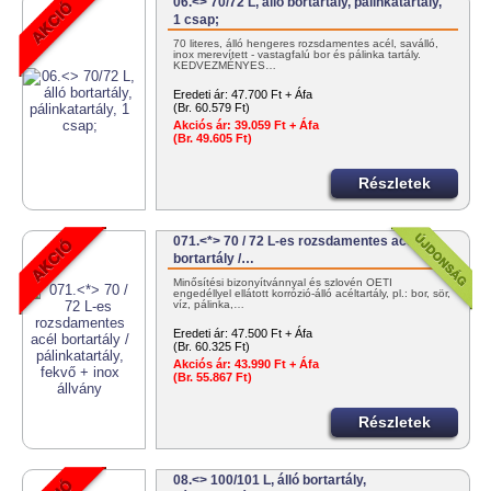
06.<> 70/72 L, álló bortartály, pálinkatartály,
1 csap;
70 literes, álló hengeres rozsdamentes acél, saválló,
inox merevített - vastagfalú bor és pálinka tartály.
KEDVEZMÉNYES…
Eredeti ár:
47.700 Ft + Áfa
(Br. 60.579 Ft)
Akciós ár:
39.059 Ft + Áfa
(Br. 49.605 Ft)
Részletek
071.<*> 70 / 72 L-es rozsdamentes acél
bortartály /…
Minősítési bizonyítvánnyal és szlovén OÉTI
engedéllyel ellátott korrózió-álló acéltartály, pl.: bor, sör,
víz, pálinka,…
Eredeti ár:
47.500 Ft + Áfa
(Br. 60.325 Ft)
Akciós ár:
43.990 Ft + Áfa
(Br. 55.867 Ft)
Részletek
08.<> 100/101 L, álló bortartály,