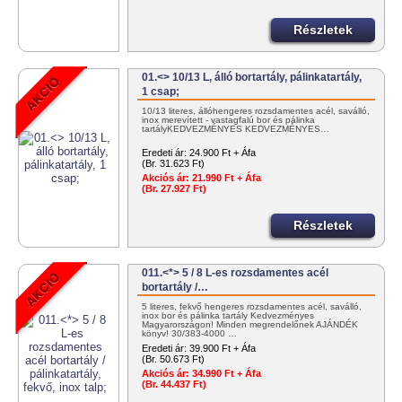
Részletek
01.<> 10/13 L, álló bortartály, pálinkatartály,
1 csap;
10/13 literes, állóhengeres rozsdamentes acél, saválló,
inox merevített - vastagfalú bor és pálinka
tartályKEDVEZMÉNYES KEDVEZMÉNYES…
Eredeti ár:
24.900 Ft + Áfa
(Br. 31.623 Ft)
Akciós ár:
21.990 Ft + Áfa
(Br. 27.927 Ft)
Részletek
011.<*> 5 / 8 L-es rozsdamentes acél
bortartály /…
5 literes, fekvő hengeres rozsdamentes acél, saválló,
inox bor és pálinka tartály Kedvezményes
Magyarországon! Minden megrendelőnek AJÁNDÉK
könyv! 30/383-4000 …
Eredeti ár:
39.900 Ft + Áfa
(Br. 50.673 Ft)
Akciós ár:
34.990 Ft + Áfa
(Br. 44.437 Ft)