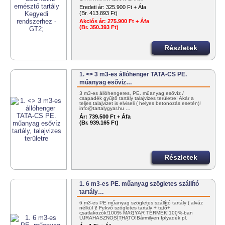
Eredeti ár:
325.900 Ft + Áfa
(Br. 413.893 Ft)
Akciós ár:
275.900 Ft + Áfa
(Br. 350.393 Ft)
Részletek
1. <> 3 m3-es állóhenger TATA-CS PE.
műanyag esővíz…
3 m3-es állóhengeres, PE. műanyag esővíz /
csapadék gyűjtő tartály talajvizes területre! Akár a
teljes talajvizet is elviseli ( helyes betonozás esetén)!
info@tartalygyar.hu …
Ár:
739.500 Ft + Áfa
(Br. 939.165 Ft)
Részletek
1. 6 m3-es PE. műanyag szögletes szállító
tartály…
6 m3-es PE műanyag szögletes szállító tartály ( alváz
nélkül )! Fekvő szögletes tartály + tető+
csatlakozók!100% MAGYAR TERMÉK!100%-ban
ÚJRAHASZNOSÍTHATÓ!Bármilyen folyadék pl.
NITROSOL szállítására! KEDVEZMÉNYES…