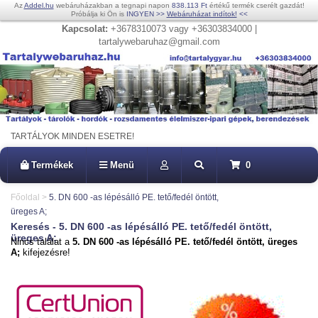
Az
Addel.hu
webáruházakban a tegnapi napon
838.113 Ft
értékű termék cserélt gazdát!
Próbálja ki Ön is
INGYEN
>>
Webáruházat indítok!
<<
Kapcsolat:
+3678310073 vagy +36303834000 |
tartalywebaruhaz@gmail.com
TARTÁLYOK MINDEN ESETRE!
Termékek
Menü
0
Főoldal
>
5. DN 600 -as lépésálló PE. tető/fedél öntött,
üreges A;
Keresés - 5. DN 600 -as lépésálló PE. tető/fedél öntött,
üreges A;
Nincs találat a
5. DN 600 -as lépésálló PE. tető/fedél öntött, üreges
A;
kifejezésre!