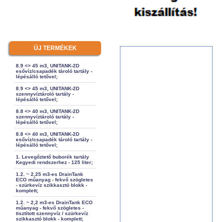
ÚJ TERMÉKEK
8.9 <> 45 m3, UNITANK-2D
esővíz/csapadék tároló tartály -
lépésálló tetővel;
8.9 <> 45 m3, UNITANK-2D
szennyvíztároló tartály -
lépésálló tetővel;
8.8 <> 40 m3, UNITANK-2D
szennyvíztároló tartály -
lépésálló tetővel;
8.8 <> 40 m3, UNITANK-2D
esővíz/csapadék tároló tartály -
lépésálló tetővel;
1. Levegőztető buborék tartály
Kegyedi rendszerhez - 125 liter;
1.2. ~ 2,25 m3-es DrainTank
ECO műanyag - fekvő szögletes
- szürkevíz szikkasztó blokk -
komplett;
1.2. ~ 2,2 m3-es DrainTank ECO
műanyag - fekvő szögletes -
tisztított szennyvíz / szürkevíz
szikkasztó blokk - komplett;