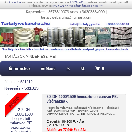
Az
Addel.hu
webáruházakban a tegnapi napon
1.226.741 Ft
értékű termék cserélt gazdát!
Próbálja ki Ön is
INGYEN
>>
Webáruházat indítok!
<<
Kapcsolat:
+3678310073 vagy +36303834000 |
tartalywebaruhaz@gmail.com
TARTÁLYOK MINDEN ESETRE!
Termékek
Menü
0
Főoldal
>
531819
Keresés - 531819
2.2 DN 1000/1500 hegesztett műanyag PE.
vízóraakna -…
Polietilén műanyag, mászható vízóraakna + lépésálló
tető! 100% MAGYAR TERMÉK! 100%
ÚJRAHASZNOSÍTHATÓ! BETONOZÁS NÉLKÜL…
Eredeti ár:
99.900 Ft + Áfa
(Br. 126.873 Ft)
Akciós ár:
77.900 Ft + Áfa