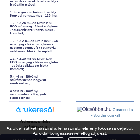
esővíz/csapadék tároló tartály -
lépésálló tetővel;
1. Levegőztető buborék tartály
Kegyedi rendszerhez - 125 liter;
1.2. ~ 2,25 m3-es DrainTank
ECO műanyag - fekvő szögletes
- szürkevíz szikkasztó blokk -
komplett;
1.2. ~ 2,2 m3-es DrainTank ECO
műanyag - fekvő szögletes -
tisztított szennyvíz / szürkevíz
szikkasztó blokk - komplett;
1.2. ~ 2,25 m3-es DrainTank
ECO műanyag - fekvő szögletes
- esővíz szikkasztó blokk -
komplett;
5.<> 6 m - Növényi
szűrőmedence Kegyedi
rendszerhez;
4.<> 5 m - Növényi
szűrőmedence Kegyedi
rendszerhez;
Olcsóbbat.hu
– Spórolni tudni kell
Árukereső, a hiteles
vásárlási kalauz
Az oldal sütiket használ a felhasználói élmény fokozása céljából.
Az oldal böngészésével elfogadja ezt.