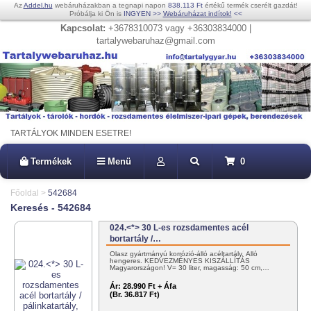
Az
Addel.hu
webáruházakban a tegnapi napon
838.113 Ft
értékű termék cserélt gazdát!
Próbálja ki Ön is
INGYEN
>>
Webáruházat indítok!
<<
Kapcsolat:
+3678310073 vagy +36303834000 |
tartalywebaruhaz@gmail.com
TARTÁLYOK MINDEN ESETRE!
Termékek
Menü
0
Főoldal
>
542684
Keresés - 542684
024.<*> 30 L-es rozsdamentes acél
bortartály /…
Olasz gyártmányú korrózió-álló acéltartály. Álló
hengeres. KEDVEZMÉNYES KISZÁLLÍTÁS
Magyarországon! V= 30 liter, magasság: 50 cm,…
Ár:
28.990 Ft + Áfa
(Br. 36.817 Ft)