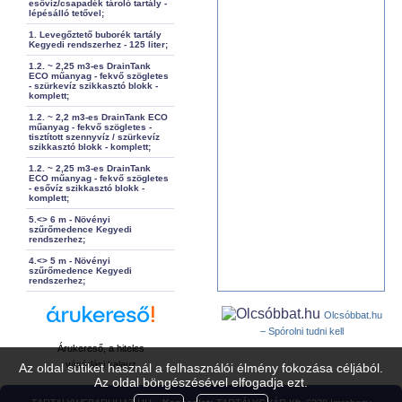
esővíz/csapadék tároló tartály -
lépésálló tetővel;
1. Levegőztető buborék tartály
Kegyedi rendszerhez - 125 liter;
1.2. ~ 2,25 m3-es DrainTank
ECO műanyag - fekvő szögletes
- szürkevíz szikkasztó blokk -
komplett;
1.2. ~ 2,2 m3-es DrainTank ECO
műanyag - fekvő szögletes -
tisztított szennyvíz / szürkevíz
szikkasztó blokk - komplett;
1.2. ~ 2,25 m3-es DrainTank
ECO műanyag - fekvő szögletes
- esővíz szikkasztó blokk -
komplett;
5.<> 6 m - Növényi
szűrőmedence Kegyedi
rendszerhez;
4.<> 5 m - Növényi
szűrőmedence Kegyedi
rendszerhez;
Olcsóbbat.hu
– Spórolni tudni kell
Árukereső, a hiteles
vásárlási kalauz
Az oldal sütiket használ a felhasználói élmény fokozása céljából.
Az oldal böngészésével elfogadja ezt.