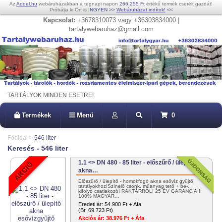
Az
Addel.hu
webáruházakban a tegnapi napon
266.255 Ft
értékű termék cserélt gazdát!
Próbálja ki Ön is
INGYEN
>>
Webáruházat indítok!
<<
Kapcsolat:
+3678310073 vagy +36303834000 |
tartalywebaruhaz@gmail.com
TARTÁLYOK MINDEN ESETRE!
Termékek
Menü
0
Főoldal
>
546 liter
Keresés - 546 liter
1.1 <> DN 480 - 85 liter - előszűrő / ülepítő
akna…
Előszűrő / ülepítő - homokfogó akna esővíz gyűjtő
tartályokhoz!Színelő csonk, műanyag tető + be-,
kifolyó csatlakozó! RAKTÁRRÓL! 25 ÉV GARANCIA!!!
100% MAGYAR…
Eredeti ár:
54.900 Ft + Áfa
(Br. 69.723 Ft)
Akciós ár:
38.976 Ft + Áfa