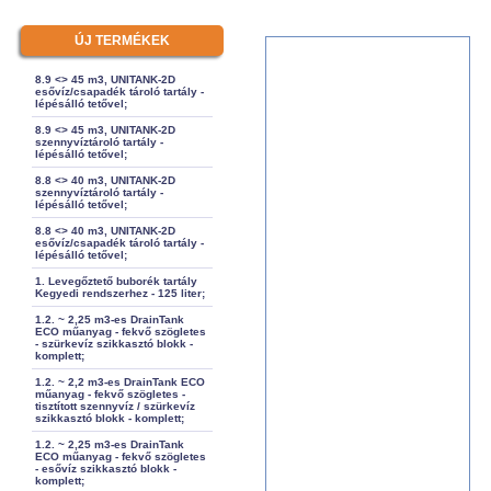
ÚJ TERMÉKEK
8.9 <> 45 m3, UNITANK-2D
esővíz/csapadék tároló tartály -
lépésálló tetővel;
8.9 <> 45 m3, UNITANK-2D
szennyvíztároló tartály -
lépésálló tetővel;
8.8 <> 40 m3, UNITANK-2D
szennyvíztároló tartály -
lépésálló tetővel;
8.8 <> 40 m3, UNITANK-2D
esővíz/csapadék tároló tartály -
lépésálló tetővel;
1. Levegőztető buborék tartály
Kegyedi rendszerhez - 125 liter;
1.2. ~ 2,25 m3-es DrainTank
ECO műanyag - fekvő szögletes
- szürkevíz szikkasztó blokk -
komplett;
1.2. ~ 2,2 m3-es DrainTank ECO
műanyag - fekvő szögletes -
tisztított szennyvíz / szürkevíz
szikkasztó blokk - komplett;
1.2. ~ 2,25 m3-es DrainTank
ECO műanyag - fekvő szögletes
- esővíz szikkasztó blokk -
komplett;