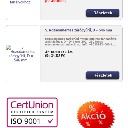
(Br. 49.500 Ft)
Részletek
5. Rozsdamentes zárógyűrű, D = 546 mm
Rozsdamentes zárógyűrű nyitott tartályok zárt tartállyá
alakításához. D = 546 mm; 200 - 230 literes
rozsdamentes tartályokhoz! Infó: +36303834000 ill.…
Ár:
18.990 Ft + Áfa
(Br. 24.117 Ft)
Részletek