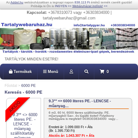
Az
Addel.hu
webáruházakban a tegnapi napon
838.113 Ft
értékű termék cserélt gazdát!
Próbálja ki Ön is
INGYEN
>>
Webáruházat indítok!
<<
Kapcsolat:
+3678310073 vagy +36303834000 |
tartalywebaruhaz@gmail.com
TARTÁLYOK MINDEN ESETRE!
Termékek
Menü
0
Főoldal
>
6000 PE
Keresés - 6000 PE
9.3** <> 6000 literes PE. - LENCSE -
műanyag…
6 m3, 60 hl, 6000 literes szállítótartály; PE.
műanyagból Sav-, és lúgálló kivitel! Folyékony
műtrágyára is megfelel! 0036303834000 vagy…
Eredeti ár:
1.099.000 Ft + Áfa
(Br. 1.395.730 Ft)
Akciós ár:
1.043.307 Ft + Áfa