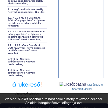
esővíz/csapadék tároló tartály -
lépésálló tetővel;
1. Levegőztető buborék tartály
Kegyedi rendszerhez - 125 liter;
1.2. ~ 2,25 m3-es DrainTank
ECO műanyag - fekvő szögletes
- szürkevíz szikkasztó blokk -
komplett;
1.2. ~ 2,2 m3-es DrainTank ECO
műanyag - fekvő szögletes -
tisztított szennyvíz / szürkevíz
szikkasztó blokk - komplett;
1.2. ~ 2,25 m3-es DrainTank
ECO műanyag - fekvő szögletes
- esővíz szikkasztó blokk -
komplett;
5.<> 6 m - Növényi
szűrőmedence Kegyedi
rendszerhez;
4.<> 5 m - Növényi
szűrőmedence Kegyedi
rendszerhez;
Olcsóbbat.hu
– Spórolni tudni kell
Árukereső, a hiteles
vásárlási kalauz
Az oldal sütiket használ a felhasználói élmény fokozása céljából.
Az oldal böngészésével elfogadja ezt.