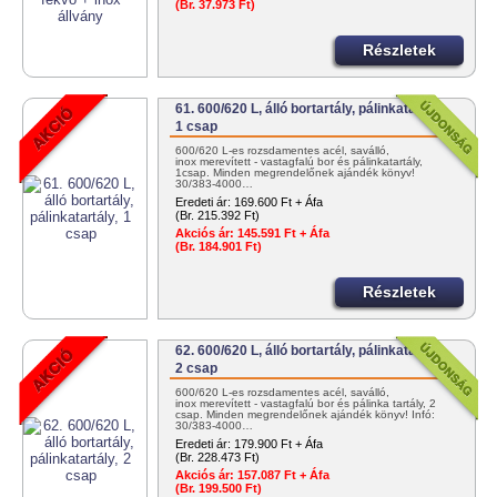
(Br. 37.973 Ft)
Részletek
61. 600/620 L, álló bortartály, pálinkatartály,
1 csap
600/620 L-es rozsdamentes acél, saválló,
inox merevített - vastagfalú bor és pálinkatartály,
1csap. Minden megrendelőnek ajándék könyv!
30/383-4000…
Eredeti ár:
169.600 Ft + Áfa
(Br. 215.392 Ft)
Akciós ár:
145.591 Ft + Áfa
(Br. 184.901 Ft)
Részletek
62. 600/620 L, álló bortartály, pálinkatartály,
2 csap
600/620 L-es rozsdamentes acél, saválló,
inox merevített - vastagfalú bor és pálinka tartály, 2
csap. Minden megrendelőnek ajándék könyv! Infó:
30/383-4000…
Eredeti ár:
179.900 Ft + Áfa
(Br. 228.473 Ft)
Akciós ár:
157.087 Ft + Áfa
(Br. 199.500 Ft)