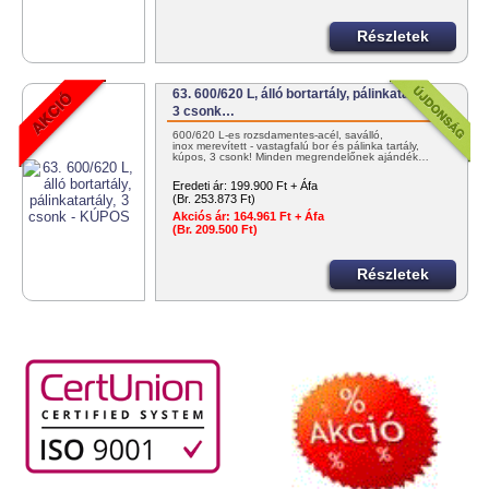
Részletek
63. 600/620 L, álló bortartály, pálinkatartály,
3 csonk…
600/620 L-es rozsdamentes-acél, saválló,
inox merevített - vastagfalú bor és pálinka tartály,
kúpos, 3 csonk! Minden megrendelőnek ajándék…
Eredeti ár:
199.900 Ft + Áfa
(Br. 253.873 Ft)
Akciós ár:
164.961 Ft + Áfa
(Br. 209.500 Ft)
Részletek