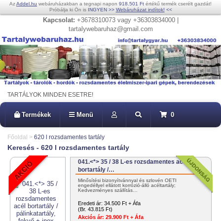
Az
Addel.hu
webáruházakban a tegnapi napon
918.501 Ft
értékű termék cserélt gazdát!
Próbálja ki Ön is
INGYEN
>>
Webáruházat indítok!
<<
Kapcsolat:
+3678310073 vagy +36303834000 |
tartalywebaruhaz@gmail.com
TARTÁLYOK MINDEN ESETRE!
Termékek
Menü
0
Főoldal
>
620 l rozsdamentes tartály
Keresés - 620 l rozsdamentes tartály
041.<*> 35 / 38 L-es rozsdamentes acél
bortartály /…
Minősítési bizonyítvánnyal és szlovén OÉTI
engedéllyel ellátott korrózió-álló acéltartály;
Kedvezményes szállítás…
Eredeti ár:
34.500 Ft + Áfa
(Br. 43.815 Ft)
Akciós ár:
29.900 Ft + Áfa