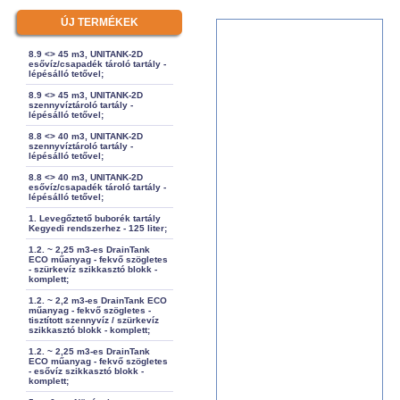
ÚJ TERMÉKEK
8.9 <> 45 m3, UNITANK-2D
esővíz/csapadék tároló tartály -
lépésálló tetővel;
8.9 <> 45 m3, UNITANK-2D
szennyvíztároló tartály -
lépésálló tetővel;
8.8 <> 40 m3, UNITANK-2D
szennyvíztároló tartály -
lépésálló tetővel;
8.8 <> 40 m3, UNITANK-2D
esővíz/csapadék tároló tartály -
lépésálló tetővel;
1. Levegőztető buborék tartály
Kegyedi rendszerhez - 125 liter;
1.2. ~ 2,25 m3-es DrainTank
ECO műanyag - fekvő szögletes
- szürkevíz szikkasztó blokk -
komplett;
1.2. ~ 2,2 m3-es DrainTank ECO
műanyag - fekvő szögletes -
tisztított szennyvíz / szürkevíz
szikkasztó blokk - komplett;
1.2. ~ 2,25 m3-es DrainTank
ECO műanyag - fekvő szögletes
- esővíz szikkasztó blokk -
komplett;