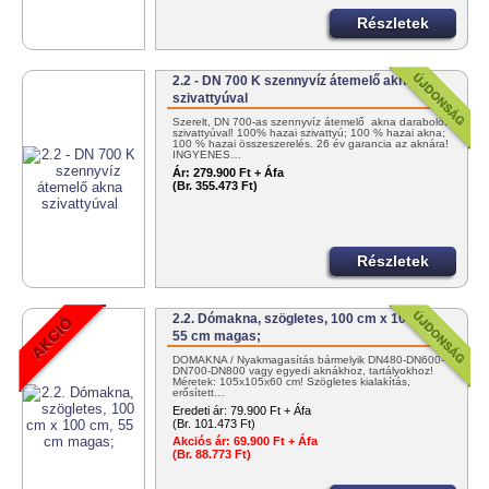
Részletek
2.2 - DN 700 K szennyvíz átemelő akna
szivattyúval
Szerelt, DN 700-as szennyvíz átemelő akna darabolós
szivattyúval! 100% hazai szivattyú; 100 % hazai akna;
100 % hazai összeszerelés. 26 év garancia az aknára!
INGYENES…
Ár:
279.900 Ft + Áfa
(Br. 355.473 Ft)
Részletek
2.2. Dómakna, szögletes, 100 cm x 100 cm,
55 cm magas;
DÓMAKNA / Nyakmagasítás bármelyik DN480-DN600-
DN700-DN800 vagy egyedi aknákhoz, tartályokhoz!
Méretek: 105x105x60 cm! Szögletes kialakítás,
erősített…
Eredeti ár:
79.900 Ft + Áfa
(Br. 101.473 Ft)
Akciós ár:
69.900 Ft + Áfa
(Br. 88.773 Ft)