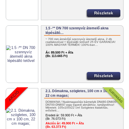
Részletek
1.5 -** DN 700 szennyvíz átemelő akna
lépésálló…
~ 700 mm átmérőjű szennyvíz átemelő akna, 2 db
csatlakozóval + lépésálló tetővel! 25 ÉV GARANCIA!
100% MAGYAR TERMÉK! 100%-ban…
Ár:
89.500 Ft + Áfa
(Br. 113.665 Ft)
Részletek
2.1. Dómakna, szögletes, 100 cm x 100 cm,
22 cm magas;
DÓMAKNA / Nyakmagasítás bármelyik DN480-DN600-
DN700-DN800 vagy egyedi aknákhoz, tartályokhoz!
Méretek: 105x105x22 cm! Szögletes kialakítás,
erősített…
Eredeti ár:
59.900 Ft + Áfa
(Br. 76.073 Ft)
Akciós ár:
49.900 Ft + Áfa
(Br. 63.373 Ft)