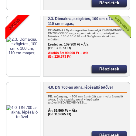
Részletek
2.3. Dómakna, szögletes, 100 cm x 100 cm,
110 cm magas;
DÓMAKNA / Nyakmagasítás bármelyik DN480-DN600-
DN700-DN800 vagy egyedi aknákhoz, tartályokhoz!
Méretek: 105x105x110 cm! Szögletes kialakítás,
erősített…
Eredeti ár:
109.900 Ft + Áfa
(Br. 139.573 Ft)
Akciós ár:
99.900 Ft + Áfa
(Br. 126.873 Ft)
Részletek
4.0. DN 700-as akna, lépésálló tetővel
PE. műanyag, ~ 700 mm átmérőjű szennyvíz átemelő
akna, 2 db csatlakozóval + lépésálló
tetővel!KEDVEZMÉNYES…
Ár:
89.500 Ft + Áfa
(Br. 113.665 Ft)
Részletek