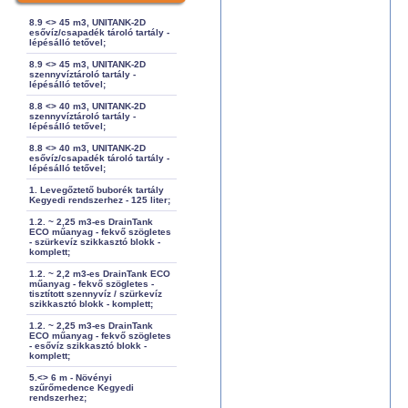
8.9 <> 45 m3, UNITANK-2D
esővíz/csapadék tároló tartály -
lépésálló tetővel;
8.9 <> 45 m3, UNITANK-2D
szennyvíztároló tartály -
lépésálló tetővel;
8.8 <> 40 m3, UNITANK-2D
szennyvíztároló tartály -
lépésálló tetővel;
8.8 <> 40 m3, UNITANK-2D
esővíz/csapadék tároló tartály -
lépésálló tetővel;
1. Levegőztető buborék tartály
Kegyedi rendszerhez - 125 liter;
1.2. ~ 2,25 m3-es DrainTank
ECO műanyag - fekvő szögletes
- szürkevíz szikkasztó blokk -
komplett;
1.2. ~ 2,2 m3-es DrainTank ECO
műanyag - fekvő szögletes -
tisztított szennyvíz / szürkevíz
szikkasztó blokk - komplett;
1.2. ~ 2,25 m3-es DrainTank
ECO műanyag - fekvő szögletes
- esővíz szikkasztó blokk -
komplett;
5.<> 6 m - Növényi
szűrőmedence Kegyedi
rendszerhez;