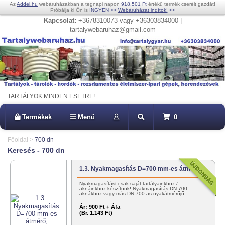
Az
Addel.hu
webáruházakban a tegnapi napon
918.501 Ft
értékű termék cserélt gazdát!
Próbálja ki Ön is
INGYEN
>>
Webáruházat indítok!
<<
Kapcsolat:
+3678310073 vagy +36303834000 |
tartalywebaruhaz@gmail.com
TARTÁLYOK MINDEN ESETRE!
Termékek
Menü
0
Főoldal
>
700 dn
Keresés - 700 dn
1.3. Nyakmagasítás D=700 mm-es átmérő;
Nyakmagasítást csak saját tartályainkhoz /
aknáinkhoz készítünk! Nyakmagasítás DN 700
aknákhoz vagy más DN 700-as nyakátmérőjű…
Ár:
900 Ft + Áfa
(Br. 1.143 Ft)