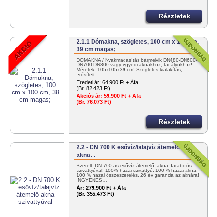
Részletek
2.1.1 Dómakna, szögletes, 100 cm x 100 cm,
39 cm magas;
DÓMAKNA / Nyakmagasítás bármelyik DN480-DN600-
DN700-DN800 vagy egyedi aknákhoz, tartályokhoz!
Méretek: 105x105x39 cm! Szögletes kialakítás,
erősített…
Eredeti ár:
64.900 Ft + Áfa
(Br. 82.423 Ft)
Akciós ár:
59.900 Ft + Áfa
(Br. 76.073 Ft)
Részletek
2.2 - DN 700 K esővíz/talajvíz átemelő
akna…
Szerelt, DN 700-as esővíz átemelő akna darabolós
szivattyúval! 100% hazai szivattyú; 100 % hazai akna;
100 % hazai összeszerelés. 26 év garancia az aknára!
INGYENES…
Ár:
279.900 Ft + Áfa
(Br. 355.473 Ft)