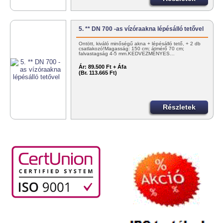
5. ** DN 700 -as vízóraakna lépésálló tetővel
Öntött, kiváló minőségű akna + lépésálló tető, + 2 db
csatlakozó!Magasság: 150 cm; átmérő 70 cm;
falvastagság 4-5 mm.KEDVEZMÉNYES…
Ár:
89.500 Ft + Áfa
(Br. 113.665 Ft)
Részletek