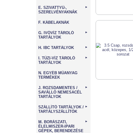
E. SZIVATTYÚ-,
►
SZERELVÉNYAKNÁK
F. KÁBELAKNÁK
G. IVÓVÍZ TÁROLÓ
►
TARTÁLYOK
H. IBC TARTÁLYOK
►
I. TŰZI-VÍZ TÁROLÓ
►
TARTÁLYOK
N. EGYÉB MŰANYAG
TERMÉKEK
J. ROZSDAMENTES /
►
SAVÁLLÓ NEMESACÉL
TARTÁLYOK
SZÁLLÍTÓ TARTÁLYOK /
►
TARTÁLYSZÁLLÍTÓK
M. BORÁSZATI,
►
ÉLELMISZER-IPARI
GÉPEK, BERENDEZÉSE