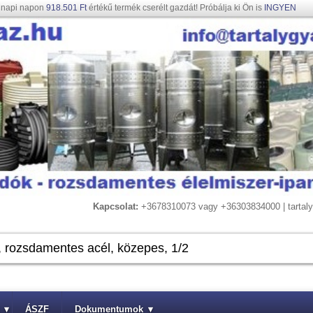
gnapi napon
918.501 Ft
értékű termék cserélt gazdát! Próbálja ki Ön is
INGYEN
Kapcsolat:
+3678310073 vagy +36303834000 | tarta
▾
ÁSZF
Dokumentumok
▾