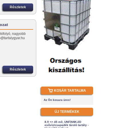
Részletek
rozat
 kifolyó, nagyobb
o@tartalygyar.hu
Részletek
KOSÁR TARTALMA
Az Ön kosara üres!
ÚJ TERMÉKEK
8.9 <> 45 m3, UNITANK-2D
esővíz/csapadék tároló tartály -