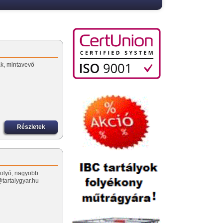
k, mintavevő
Részletek
ifolyó, nagyobb
tartalygyar.hu