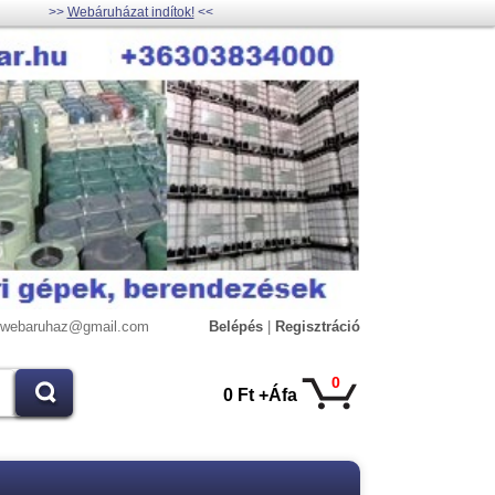
>>
Webáruházat indítok!
<<
lywebaruhaz@gmail.com
Belépés
|
Regisztráció
0
0 Ft +Áfa