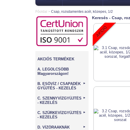
Főoldal
>
Csap, rozsdamentes acél, közepes, 1/2
Keresés - Csap, ro
AKCIÓS TERMÉKEK
A. LEGOLCSÓBB
Magyarországon!
B. ESŐVÍZ / CSAPADÉK
►
GYŰJTÉS - KEZELÉS
C. SZENNYVÍZGYŰJTÉS
►
- KEZELÉS
C. SZÜRKEVÍZGYŰJTÉS
►
- KEZELÉS
D. VÍZÓRAAKNÁK
►