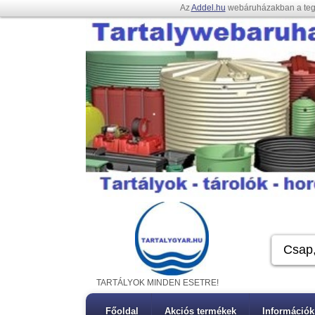
Az
Addel.hu
webáruházakban a te
TARTÁLYOK MINDEN ESETRE!
Főoldal
Akciós termékek
Információk