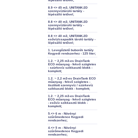
lépésálló tetővel;
8.9 <> 45 m3, UNITANK-2D
szennyvíztároló tartály -
lépésálló tetővel;
8.8 <> 40 m3, UNITANK-2D
szennyvíztároló tartály -
lépésálló tetővel;
8.8 <> 40 m3, UNITANK-2D
esővíz/csapadék tároló tartály -
lépésálló tetővel;
1. Levegőztető buborék tartály
Kegyedi rendszerhez - 125 liter;
1.2. ~ 2,25 m3-es DrainTank
ECO műanyag - fekvő szögletes
- szürkevíz szikkasztó blokk -
komplett;
1.2. ~ 2,2 m3-es DrainTank ECO
műanyag - fekvő szögletes -
tisztított szennyvíz / szürkevíz
szikkasztó blokk - komplett;
1.2. ~ 2,25 m3-es DrainTank
ECO műanyag - fekvő szögletes
- esővíz szikkasztó blokk -
komplett;
5.<> 6 m - Növényi
szűrőmedence Kegyedi
rendszerhez;
4.<> 5 m - Növényi
szűrőmedence Kegyedi
rendszerhez;