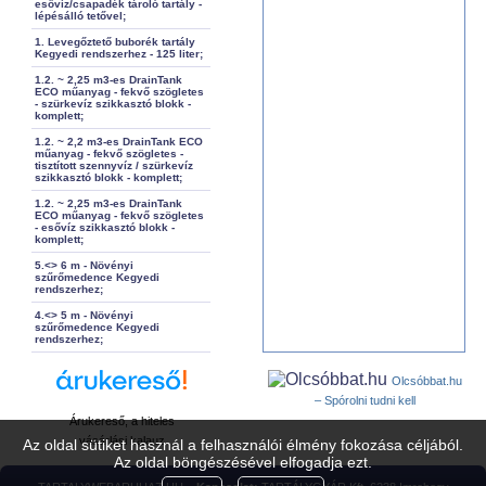
esővíz/csapadék tároló tartály -
lépésálló tetővel;
1. Levegőztető buborék tartály
Kegyedi rendszerhez - 125 liter;
1.2. ~ 2,25 m3-es DrainTank
ECO műanyag - fekvő szögletes
- szürkevíz szikkasztó blokk -
komplett;
1.2. ~ 2,2 m3-es DrainTank ECO
műanyag - fekvő szögletes -
tisztított szennyvíz / szürkevíz
szikkasztó blokk - komplett;
1.2. ~ 2,25 m3-es DrainTank
ECO műanyag - fekvő szögletes
- esővíz szikkasztó blokk -
komplett;
5.<> 6 m - Növényi
szűrőmedence Kegyedi
rendszerhez;
4.<> 5 m - Növényi
szűrőmedence Kegyedi
rendszerhez;
Olcsóbbat.hu
– Spórolni tudni kell
Árukereső, a hiteles
vásárlási kalauz
Az oldal sütiket használ a felhasználói élmény fokozása céljából.
Az oldal böngészésével elfogadja ezt.