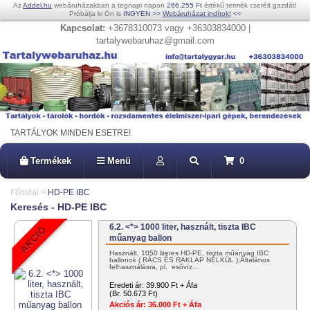
Az
Addel.hu
webáruházakban a tegnapi napon
266.255 Ft
értékű termék cserélt gazdát!
Próbálja ki Ön is
INGYEN
>>
Webáruházat indítok!
<<
Kapcsolat:
+3678310073 vagy +36303834000 |
tartalywebaruhaz@gmail.com
TARTÁLYOK MINDEN ESETRE!
Termékek
Menü
0
Főoldal
>
HD-PE IBC
Keresés - HD-PE IBC
6.2. <*> 1000 liter, használt, tiszta IBC
műanyag ballon
Használt, 1050 literes HD-PE, tiszta műanyag IBC
ballonok ( RÁCS ÉS RAKLAP NÉLKÜL );Általános
felhasználásra, pl. esővíz…
Eredeti ár:
39.900 Ft + Áfa
(Br. 50.673 Ft)
Akciós ár:
36.000 Ft + Áfa