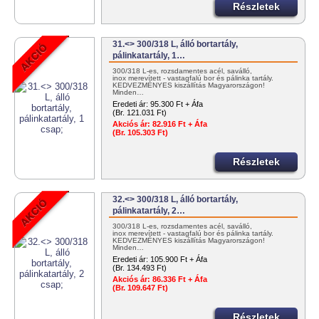
Részletek
31.<> 300/318 L, álló bortartály,
pálinkatartály, 1…
300/318 L-es, rozsdamentes acél, saválló,
inox merevített - vastagfalú bor és pálinka tartály.
KEDVEZMÉNYES kiszállítás Magyarországon!
Minden…
Eredeti ár:
95.300 Ft + Áfa
(Br. 121.031 Ft)
Akciós ár:
82.916 Ft + Áfa
(Br. 105.303 Ft)
Részletek
32.<> 300/318 L, álló bortartály,
pálinkatartály, 2…
300/318 L-es, rozsdamentes acél, saválló,
inox merevített - vastagfalú bor és pálinka tartály.
KEDVEZMÉNYES kiszállítás Magyarországon!
Minden…
Eredeti ár:
105.900 Ft + Áfa
(Br. 134.493 Ft)
Akciós ár:
86.336 Ft + Áfa
(Br. 109.647 Ft)
Részletek