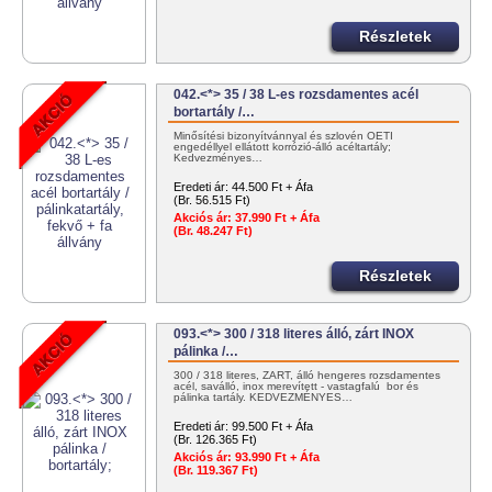
Részletek
042.<*> 35 / 38 L-es rozsdamentes acél
bortartály /…
Minősítési bizonyítvánnyal és szlovén OÉTI
engedéllyel ellátott korrózió-álló acéltartály;
Kedvezményes…
Eredeti ár:
44.500 Ft + Áfa
(Br. 56.515 Ft)
Akciós ár:
37.990 Ft + Áfa
(Br. 48.247 Ft)
Részletek
093.<*> 300 / 318 literes álló, zárt INOX
pálinka /…
300 / 318 literes, ZÁRT, álló hengeres rozsdamentes
acél, saválló, inox merevített - vastagfalú bor és
pálinka tartály. KEDVEZMÉNYES…
Eredeti ár:
99.500 Ft + Áfa
(Br. 126.365 Ft)
Akciós ár:
93.990 Ft + Áfa
(Br. 119.367 Ft)