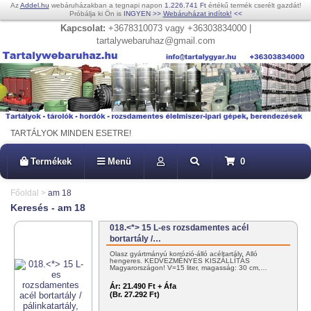
Az
Addel.hu
webáruházakban a tegnapi napon
1.226.741 Ft
értékű termék cserélt gazdát!
Próbálja ki Ön is
INGYEN
>>
Webáruházat indítok!
<<
Kapcsolat:
+3678310073 vagy +36303834000 |
tartalywebaruhaz@gmail.com
TARTÁLYOK MINDEN ESETRE!
Termékek
Menü
0
Főoldal
>
am 18
Keresés - am 18
018.<*> 15 L-es rozsdamentes acél
bortartály /…
Olasz gyártmányú korrózió-álló acéltartály. Álló
hengeres. KEDVEZMÉNYES KISZÁLLÍTÁS
Magyarországon! V=15 liter, magasság: 30 cm,…
Ár:
21.490 Ft + Áfa
(Br. 27.292 Ft)