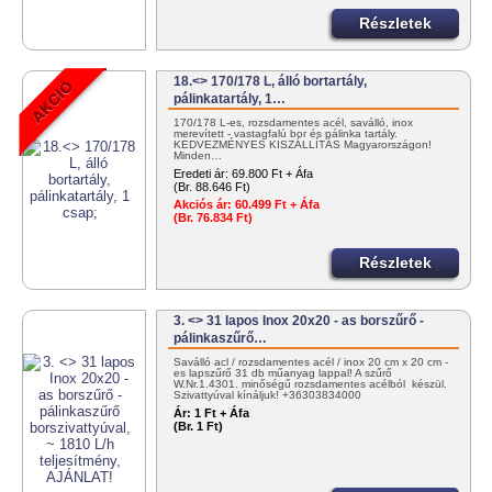
Részletek
18.<> 170/178 L, álló bortartály,
pálinkatartály, 1…
170/178 L-es, rozsdamentes acél, saválló, inox
merevített - vastagfalú bor és pálinka tartály.
KEDVEZMÉNYES KISZÁLLÍTÁS Magyarországon!
Minden…
Eredeti ár:
69.800 Ft + Áfa
(Br. 88.646 Ft)
Akciós ár:
60.499 Ft + Áfa
(Br. 76.834 Ft)
Részletek
3. <> 31 lapos Inox 20x20 - as borszűrő -
pálinkaszűrő…
Saválló acl / rozsdamentes acél / inox 20 cm x 20 cm -
es lapszűrő 31 db műanyag lappal! A szűrő
W.Nr.1.4301. minőségű rozsdamentes acélból készül.
Szivattyúval kínáljuk! +36303834000
info@tartalygyar.hu
Ár:
1 Ft + Áfa
(Br. 1 Ft)