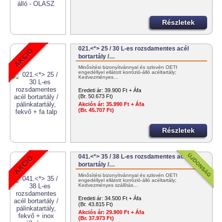
Részletek
021.<*> 25 / 30 L-es rozsdamentes acél
bortartály /…
Minősítési bizonyítvánnyal és szlovén OÉTI
engedéllyel ellátott korrózió-álló acéltartály;
Kedvezményes…
Eredeti ár:
39.900 Ft + Áfa
(Br. 50.673 Ft)
Akciós ár:
35.990 Ft + Áfa
(Br. 45.707 Ft)
Részletek
041.<*> 35 / 38 L-es rozsdamentes acél
bortartály /…
Minősítési bizonyítvánnyal és szlovén OÉTI
engedéllyel ellátott korrózió-álló acéltartály;
Kedvezményes szállítás…
Eredeti ár:
34.500 Ft + Áfa
(Br. 43.815 Ft)
Akciós ár:
29.900 Ft + Áfa
(Br. 37.973 Ft)