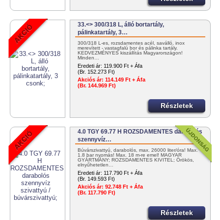
33.<> 300/318 L, álló bortartály,
pálinkatartály, 3…
300/318 L-es, rozsdamentes acél, saválló, inox
merevített - vastagfalú bor és pálinka tartály.
KEDVEZMÉNYES kiszállítás Magyarországon!
Minden…
Eredeti ár:
119.900 Ft + Áfa
(Br. 152.273 Ft)
Akciós ár:
114.149 Ft + Áfa
(Br. 144.969 Ft)
Részletek
4.0 TGY 69.77 H ROZSDAMENTES darabolós
szennyvíz…
Búvárszivattyú, darabolós, max. 26000 liter/óra! Max.
1.8 bar nyomás! Max. 18 m-re emel! MAGYAR
GYÁRTMÁNY; ROZSDAMENTES KIVITEL; Örökös,
elnyűhetetlen…
Eredeti ár:
117.790 Ft + Áfa
(Br. 149.593 Ft)
Akciós ár:
92.748 Ft + Áfa
(Br. 117.790 Ft)
Részletek