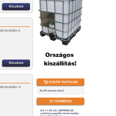
Részletek
öbb területén.A
Részletek
KOSÁR TARTALMA
öbb területén. A
Az Ön kosara üres!
ÚJ TERMÉKEK
8.9 <> 45 m3, UNITANK-2D
esővíz/csapadék tároló tartály -