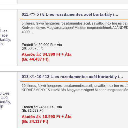
011.<*> 5 / 8 L-es rozsdamentes acél bortartály /…
5 literes, fekvő hengeres rozsdamentes acél, saválló, inox bor és páli
Kedvezményes Magyarországon! Minden megrendelőnek AJÁNDÉK 
4000 …
Eredeti ár:
39.900 Ft + Áfa
(Br. 50.673 Ft)
Akciós ár:
34.990 Ft + Áfa
(Br. 44.437 Ft)
013.<*> 10 / 13 L-es rozsdamentes acél bortartály /…
10 literes, fekvő hengeres rozsdamentes acél, saválló, inox bor és pá
KEDVEZMÉNYES kiszállítás Magyarországon! Minden megrendel
Eredeti ár:
24.900 Ft + Áfa
(Br. 31.623 Ft)
Akciós ár:
18.990 Ft + Áfa
(Br. 24.117 Ft)