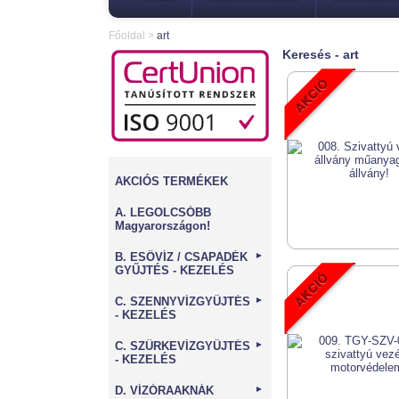
Főoldal
>
art
Keresés - art
AKCIÓS TERMÉKEK
A. LEGOLCSÓBB
Magyarországon!
B. ESŐVÍZ / CSAPADÉK
►
GYŰJTÉS - KEZELÉS
C. SZENNYVÍZGYŰJTÉS
►
- KEZELÉS
C. SZÜRKEVÍZGYŰJTÉS
►
- KEZELÉS
D. VÍZÓRAAKNÁK
►