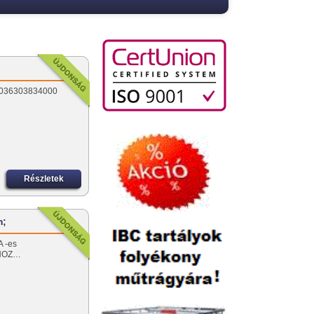
u 0036303834000
Részletek
m;
A -es
KHOZ…