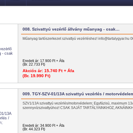
008. Szivattyú vezérlő állvány műanyag - csak…
Műanyag tartószerkezet szivattyú vezérléshez! info@tartalygyar.h
Eredeti ár:
17.900 Ft + Áfa
(Br. 22.733 Ft)
Akciós ár:
15.740 Ft + Áfa
(Br. 19.990 Ft)
009. TGY-SZV-01/13A szivattyú vezérlés / motorvédele
SZV1/13A szivattyú vezérlés/motorvédelem; Egyfázisú, maximum 13
szennyvízszivattyúhoz! CSAK SAJÁT TARTÁLYAINKHOZ, AKNÁIN
Eredeti ár:
34.900 Ft + Áfa
(Br. 44.323 Ft)