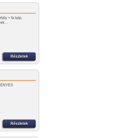
ály + fa talp;
őnek…
Részletek
EZMÉNYES
Részletek