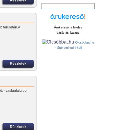
Részletek
b területén.A
Árukereső, a hiteles
vásárlási kalauz
Olcsóbbat.hu
– Spórolni tudni kell
Részletek
tt - vastagfalú bor
Részletek