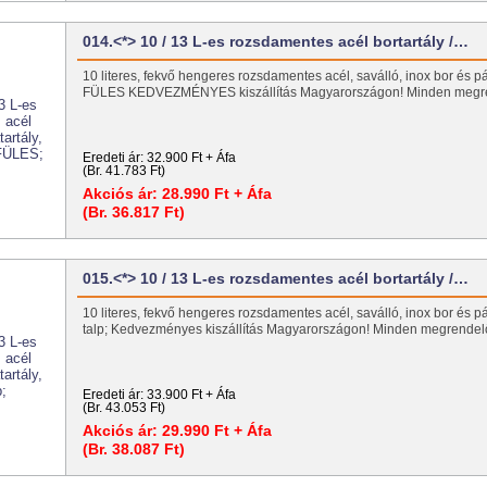
014.<*> 10 / 13 L-es rozsdamentes acél bortartály /…
10 literes, fekvő hengeres rozsdamentes acél, saválló, inox bor és pál
FÜLES KEDVEZMÉNYES kiszállítás Magyarországon! Minden meg
Eredeti ár:
32.900 Ft + Áfa
(Br. 41.783 Ft)
Akciós ár:
28.990 Ft + Áfa
(Br. 36.817 Ft)
015.<*> 10 / 13 L-es rozsdamentes acél bortartály /…
10 literes, fekvő hengeres rozsdamentes acél, saválló, inox bor és pál
talp; Kedvezményes kiszállítás Magyarországon! Minden megrend
Eredeti ár:
33.900 Ft + Áfa
(Br. 43.053 Ft)
Akciós ár:
29.990 Ft + Áfa
(Br. 38.087 Ft)