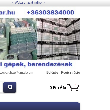
>>
Webáruházat indítok!
<<
lywebaruhaz@gmail.com
Belépés
|
Regisztráció
0
0 Ft +Áfa