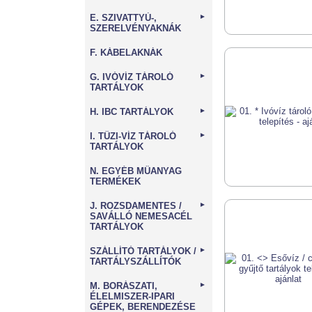
E. SZIVATTYÚ-,
►
SZERELVÉNYAKNÁK
F. KÁBELAKNÁK
G. IVÓVÍZ TÁROLÓ
►
TARTÁLYOK
H. IBC TARTÁLYOK
►
I. TŰZI-VÍZ TÁROLÓ
►
TARTÁLYOK
N. EGYÉB MŰANYAG
TERMÉKEK
J. ROZSDAMENTES /
►
SAVÁLLÓ NEMESACÉL
TARTÁLYOK
SZÁLLÍTÓ TARTÁLYOK /
►
TARTÁLYSZÁLLÍTÓK
M. BORÁSZATI,
►
ÉLELMISZER-IPARI
GÉPEK, BERENDEZÉSE