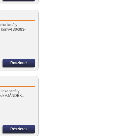
nka tartály
könyv! 30/383-
Részletek
linka tartály
őnek AJÁNDÉK…
Részletek