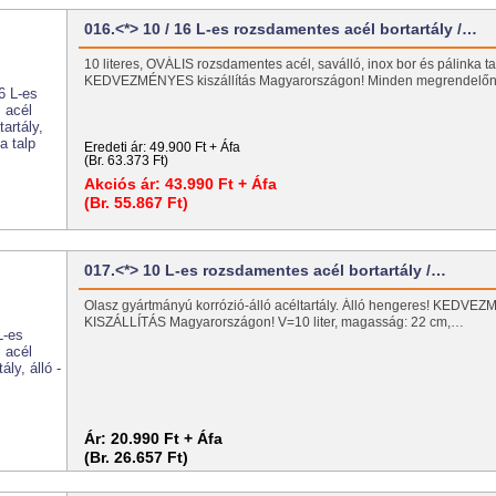
016.<*> 10 / 16 L-es rozsdamentes acél bortartály /…
10 literes, OVÁLIS rozsdamentes acél, saválló, inox bor és pálinka tart
KEDVEZMÉNYES kiszállítás Magyarországon! Minden megrendel
Eredeti ár:
49.900 Ft + Áfa
(Br. 63.373 Ft)
Akciós ár:
43.990 Ft + Áfa
(Br. 55.867 Ft)
017.<*> 10 L-es rozsdamentes acél bortartály /…
Olasz gyártmányú korrózió-álló acéltartály. Álló hengeres! KEDV
KISZÁLLÍTÁS Magyarországon! V=10 liter, magasság: 22 cm,…
Ár:
20.990 Ft + Áfa
(Br. 26.657 Ft)