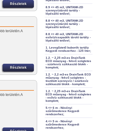
lépésálló tetővel;
Részletek
8.9 <> 45 m3, UNITANK-2D
szennyvíztároló tartály -
lépésálló tetővel;
8.8 <> 40 m3, UNITANK-2D
szennyvíztároló tartály -
lépésálló tetővel;
öbb területén.A
8.8 <> 40 m3, UNITANK-2D
esővíz/csapadék tároló tartály -
lépésálló tetővel;
1. Levegőztető buborék tartály
Kegyedi rendszerhez - 125 liter;
1.2. ~ 2,25 m3-es DrainTank
ECO műanyag - fekvő szögletes
- szürkevíz szikkasztó blokk -
Részletek
komplett;
1.2. ~ 2,2 m3-es DrainTank ECO
műanyag - fekvő szögletes -
tisztított szennyvíz / szürkevíz
szikkasztó blokk - komplett;
1.2. ~ 2,25 m3-es DrainTank
öbb területén.A
ECO műanyag - fekvő szögletes
- esővíz szikkasztó blokk -
komplett;
5.<> 6 m - Növényi
szűrőmedence Kegyedi
rendszerhez;
4.<> 5 m - Növényi
szűrőmedence Kegyedi
rendszerhez;