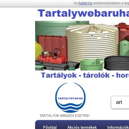
Az
Addel.hu
webáruházakban a te
TARTÁLYOK MINDEN ESETRE!
Főoldal
Akciós termékek
Információk