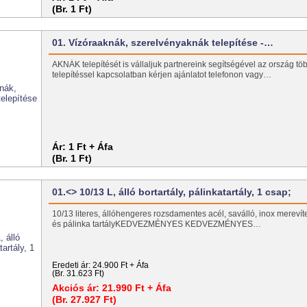
(Br. 1 Ft)
01. Vízóraaknák, szerelvényaknák telepítése -…
AKNÁK telepítését is vállaljuk partnereink segítségével az ország töb
telepítéssel kapcsolatban kérjen ajánlatot telefonon vagy…
Ár:
1 Ft + Áfa
(Br. 1 Ft)
01.<> 10/13 L, álló bortartály, pálinkatartály, 1 csap;
10/13 literes, állóhengeres rozsdamentes acél, saválló, inox merevíte
és pálinka tartályKEDVEZMÉNYES KEDVEZMÉNYES…
Eredeti ár:
24.900 Ft + Áfa
(Br. 31.623 Ft)
Akciós ár:
21.990 Ft + Áfa
(Br. 27.927 Ft)