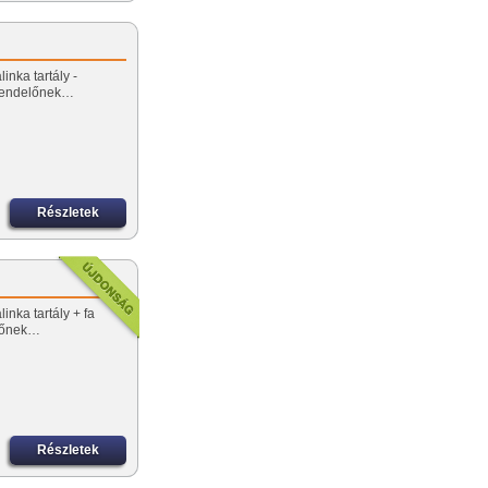
inka tartály -
rendelőnek…
Részletek
inka tartály + fa
előnek…
Részletek