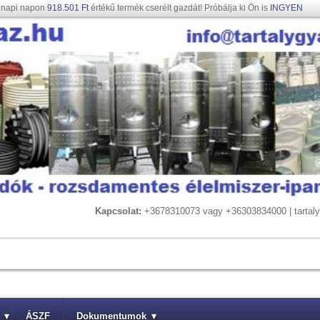
gnapi napon
918.501 Ft
értékű termék cserélt gazdát! Próbálja ki Ön is
INGYEN
Kapcsolat:
+3678310073 vagy +36303834000 | tarta
▾
ÁSZF
Dokumentumok
▾