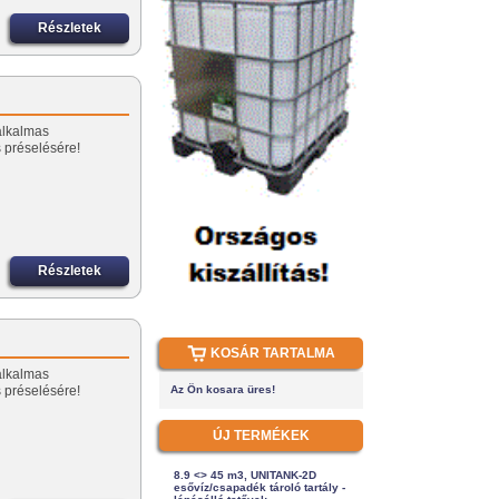
Részletek
alkalmas
 préselésére!
Részletek
KOSÁR TARTALMA
alkalmas
 préselésére!
Az Ön kosara üres!
ÚJ TERMÉKEK
8.9 <> 45 m3, UNITANK-2D
esővíz/csapadék tároló tartály -