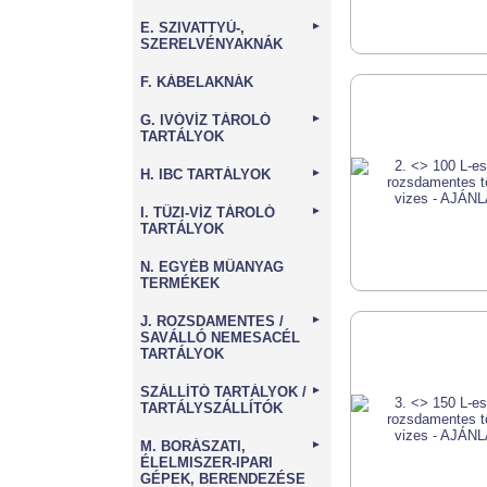
E. SZIVATTYÚ-,
►
SZERELVÉNYAKNÁK
F. KÁBELAKNÁK
G. IVÓVÍZ TÁROLÓ
►
TARTÁLYOK
H. IBC TARTÁLYOK
►
I. TŰZI-VÍZ TÁROLÓ
►
TARTÁLYOK
N. EGYÉB MŰANYAG
TERMÉKEK
J. ROZSDAMENTES /
►
SAVÁLLÓ NEMESACÉL
TARTÁLYOK
SZÁLLÍTÓ TARTÁLYOK /
►
TARTÁLYSZÁLLÍTÓK
M. BORÁSZATI,
►
ÉLELMISZER-IPARI
GÉPEK, BERENDEZÉSE