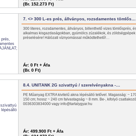
(Br. 152.273 Ft)
7. <> 300 L-es prés, állványos, rozsdamentes tömlős…
300 literes, rozsdamentes, állványos, billenthető vizes tömlősprés, 
alkalmas kisgazdaságokban, gyümölcs zúzalékok, és zöldségpépek 
préselésére! Hálózati víznyomással működtethető!…
Ár:
0 Ft + Áfa
(Br. 0 Ft)
8.4. UNITANK 2G szivattyú / szerelvényakna -…
PE Műanyag EXTRA kivitelű akna lépésálló tetővel. Magasság: ~ 17
150 cm; hossz ~ 240 cm falvastagság ~ 8 mm. Be-, kifolyó csatlakozó
0036303834000 vagy info@tartalygyar.hu
Ár:
499.900 Ft + Áfa