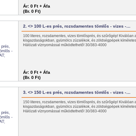
Ár:
0 Ft + Áfa
(Br. 0 Ft)
2. <> 100 L-es prés, rozsdamentes tömlős - vizes -…
100 literes, rozsdamentes, vizes tömlősprés, és szűrőgép! Kiválóan 
kisgazdaságokban, gyümölcs zúzalékok, és zöldségpépek kíméletes
Hálózati víznyomással működtethető! 30/383-4000
Ár:
0 Ft + Áfa
(Br. 0 Ft)
3. <> 150 L-es prés, rozsdamentes tömlős - vizes -…
150 literes, rozsdamentes, vizes tömlősprés, és szűrőgép! Kiválóan 
kisgazdaságokban, gyümölcs zúzalékok, és zöldségpépek kíméletes
Hálózati víznyomással működtethető! 30/383-4000