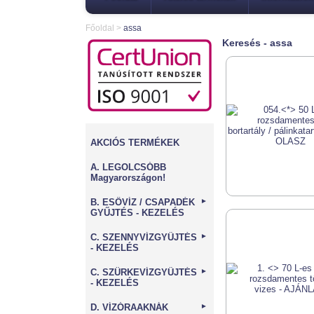
Főoldal
>
assa
Keresés - assa
AKCIÓS TERMÉKEK
A. LEGOLCSÓBB
Magyarországon!
B. ESŐVÍZ / CSAPADÉK
►
GYŰJTÉS - KEZELÉS
C. SZENNYVÍZGYŰJTÉS
►
- KEZELÉS
C. SZÜRKEVÍZGYŰJTÉS
►
- KEZELÉS
D. VÍZÓRAAKNÁK
►