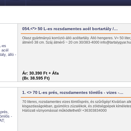
054.<*> 50 L-es rozsdamentes acél bortartály /…
Olasz gyártmányú korrózió-álló acéltartály. Álló hengeres. V= 50 lite
átmérő 38 cm. Száj átmérő ~ 20 cm 30/383-4000 info@tartalygyar.h
Ár:
30.390 Ft + Áfa
(Br. 38.595 Ft)
1. <> 70 L-es prés, rozsdamentes tömlős - vizes -…
70 literes, rozsdamentes vizes tömlősprés, és szűrőgép! Kiválóan a
kisgazdaságokban, gyümölcs zúzalékok, és zöldségpépek kíméletes
Hálózati víznyomással működtethető! +36303834000