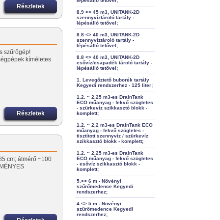
lépésálló tetővel;
Részletek
8.9 <> 45 m3, UNITANK-2D
szennyvíztároló tartály -
lépésálló tetővel;
8.8 <> 40 m3, UNITANK-2D
szennyvíztároló tartály -
lépésálló tetővel;
és szűrőgép!
8.8 <> 40 m3, UNITANK-2D
ségpépek kíméletes
esővíz/csapadék tároló tartály -
lépésálló tetővel;
1. Levegőztető buborék tartály
Kegyedi rendszerhez - 125 liter;
1.2. ~ 2,25 m3-es DrainTank
ECO műanyag - fekvő szögletes
- szürkevíz szikkasztó blokk -
Részletek
komplett;
1.2. ~ 2,2 m3-es DrainTank ECO
műanyag - fekvő szögletes -
tisztított szennyvíz / szürkevíz
szikkasztó blokk - komplett;
1.2. ~ 2,25 m3-es DrainTank
~85 cm; átmérő ~100
ECO műanyag - fekvő szögletes
- esővíz szikkasztó blokk -
VEZMÉNYES
komplett;
5.<> 6 m - Növényi
szűrőmedence Kegyedi
rendszerhez;
4.<> 5 m - Növényi
szűrőmedence Kegyedi
rendszerhez;