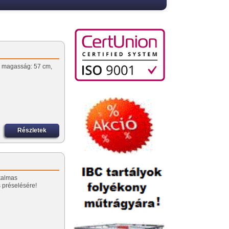
r, magasság: 57 cm,
u
Részletek
lkalmas
 préselésére!