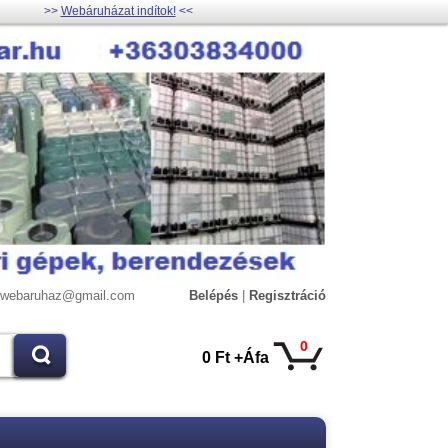
>>
Webáruházat indítok!
<<
lywebaruhaz@gmail.com
Belépés
|
Regisztráció
0
0 Ft +Áfa