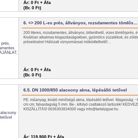
Ár:
0 Ft + Áfa
(Br. 0 Ft)
6. <> 200 L-es prés, állványos, rozsdamentes tömlős…
200 literes, rozsdamentes, állványos, billenthető, vizes tömlősprés, 
Kiválóan alkalmas kisgazdaságokban, gyümölcs zúzalékok, és zöld
préselésére! Hálózati víznyomással működtethető!…
Ár:
0 Ft + Áfa
(Br. 0 Ft)
6.5. DN 1000/850 alacsony akna, lépésálló tetővel
PE. műanyag, kiváló minőségű akna, lépésálló tetővel. Magasság: 
cm cm; falvastagság 5 mm. Be-, kifolyó csatlakozó tartozék! KED
KISZÁLLÍTÁS! 0036303834000 vagy info@tartalygyar.hu
Ár:
119.900 Ft + Áfa