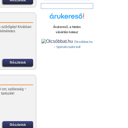
Részletek
és szűrőgép! Kiválóan
Árukereső, a hiteles
kíméletes
vásárlási kalauz
Olcsóbbat.hu
– Spórolni tudni kell
Részletek
0 cm; szélesség ~
 tartozék!
Részletek