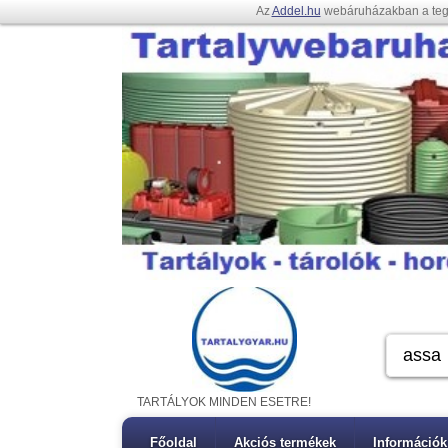
Az
Addel.hu
webáruházakban a te
TARTÁLYOK MINDEN ESETRE!
Főoldal
Akciós termékek
Információk