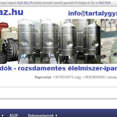
gnapi napon
918.501 Ft
értékű termék cserélt gazdát! Próbálja ki Ön is
INGYEN
Kapcsolat:
+3678310073 vagy +36303834000 | tarta
▾
ÁSZF
Dokumentumok
▾