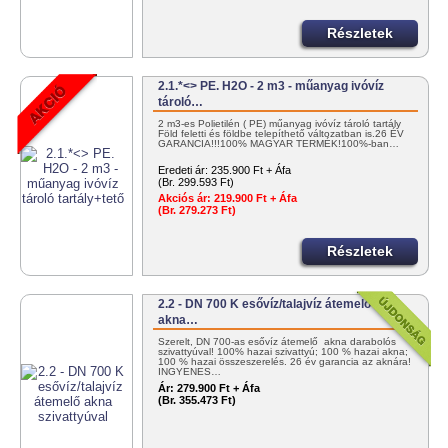
Részletek
2.1.*<> PE. H2O - 2 m3 - műanyag ivóvíz
tároló…
2 m3-es Polietilén ( PE) műanyag ivóvíz tároló tartály
Föld feletti és földbe telepíthető változatban is.26 ÉV
GARANCIA!!!100% MAGYAR TERMÉK!100%-ban…
Eredeti ár:
235.900 Ft + Áfa
(Br. 299.593 Ft)
Akciós ár:
219.900 Ft + Áfa
(Br. 279.273 Ft)
Részletek
2.2 - DN 700 K esővíz/talajvíz átemelő
akna…
Szerelt, DN 700-as esővíz átemelő akna darabolós
szivattyúval! 100% hazai szivattyú; 100 % hazai akna;
100 % hazai összeszerelés. 26 év garancia az aknára!
INGYENES…
Ár:
279.900 Ft + Áfa
(Br. 355.473 Ft)