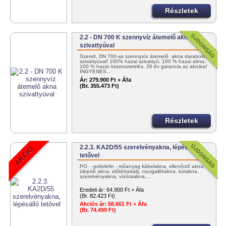
Részletek
2.2 - DN 700 K szennyvíz átemelő akna
szivattyúval
Szerelt, DN 700-as szennyvíz átemelő akna darabolós
szivattyúval! 100% hazai szivattyú; 100 % hazai akna;
100 % hazai összeszerelés. 26 év garancia az aknára!
INGYENES…
Ár:
279.900 Ft + Áfa
(Br. 355.473 Ft)
Részletek
2.2.3. KA2D/55 szerelvényakna, lépésálló
tetővel
PO. - poliolefin - műanyag kábelakna, ellenőrző akna,
ülepítő akna, előtéttartály, csurgalékakna, kútakna,
szerelvényakna, vízóraakna,…
Eredeti ár:
64.900 Ft + Áfa
(Br. 82.423 Ft)
Akciós ár:
58.661 Ft + Áfa
(Br. 74.499 Ft)