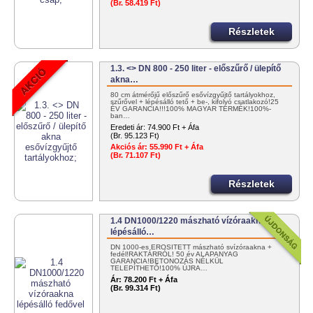
(Br. 58.419 Ft)
Részletek
1.3. <> DN 800 - 250 liter - előszűrő / ülepítő
akna…
80 cm átmérőjű előszűrő esővízgyűjtő tartályokhoz,
szűrővel + lépésálló tető + be-, kifolyó csatlakozó!25
ÉV GARANCIA!!!100% MAGYAR TERMÉK!100%-
ban…
Eredeti ár:
74.900 Ft + Áfa
(Br. 95.123 Ft)
Akciós ár:
55.990 Ft + Áfa
(Br. 71.107 Ft)
Részletek
1.4 DN1000/1220 mászható vízóraakna
lépésálló…
DN 1000-es ERŐSÍTETT mászható svízóraakna +
fedél!RAKTÁRRÓL! 50 év ALAPANYAG
GARANCIA!BETONOZÁS NÉLKÜL
TELEPÍTHETŐ!100% ÚJRA…
Ár:
78.200 Ft + Áfa
(Br. 99.314 Ft)