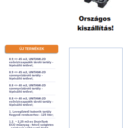
ÚJ TERMÉKEK
8.9 <> 45 m3, UNITANK-2D
esővíz/csapadék tároló tartály -
lépésálló tetővel;
8.9 <> 45 m3, UNITANK-2D
szennyvíztároló tartály -
lépésálló tetővel;
8.8 <> 40 m3, UNITANK-2D
szennyvíztároló tartály -
lépésálló tetővel;
8.8 <> 40 m3, UNITANK-2D
esővíz/csapadék tároló tartály -
lépésálló tetővel;
1. Levegőztető buborék tartály
Kegyedi rendszerhez - 125 liter;
1.2. ~ 2,25 m3-es DrainTank
ECO műanyag - fekvő szögletes
- szürkevíz szikkasztó blokk -