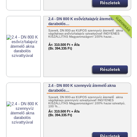
Részletek
2.4 - DN 800 K esővíz/talajvíz átemelő akna
darabolós…
Szerelt, DN 800-as KÚPOS szennyvíz átemelő akna
vágókéses esővíz/talajvíz szivattyúval! INGYENES
KISZÁLLÍTÁS Magyarországon! 100% hazai…
Ár:
310.500 Ft + Áfa
(Br. 394.335 Ft)
Részletek
2.4 - DN 800 K szennyvíz átemelő akna
darabolós…
Szerelt, DN 800-as KÚPOS szennyvíz átemelő akna
vágókéses szennyvíz szivattyúval! INGYENES
KISZÁLLÍTÁS Magyarországon! 100% hazai szivattyú,
100 %…
Ár:
310.500 Ft + Áfa
(Br. 394.335 Ft)
Részletek