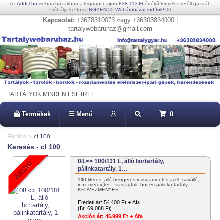
Az
Addel.hu
webáruházakban a tegnapi napon
838.113 Ft
értékű termék cserélt gazdát!
Próbálja ki Ön is
INGYEN
>>
Webáruházat indítok!
<<
Kapcsolat:
+3678310073 vagy +36303834000 |
tartalywebaruhaz@gmail.com
TARTÁLYOK MINDEN ESETRE!
Termékek
Menü
0
Főoldal
>
cl 100
Keresés - cl 100
08.<> 100/101 L, álló bortartály,
pálinkatartály, 1…
100 literes, álló hengeres rozsdamentes acél, saválló,
inox merevített - vastagfalú bor és pálinka tartály.
KEDVEZMÉNYES…
Eredeti ár:
54.400 Ft + Áfa
(Br. 69.088 Ft)
Akciós ár:
45.999 Ft + Áfa