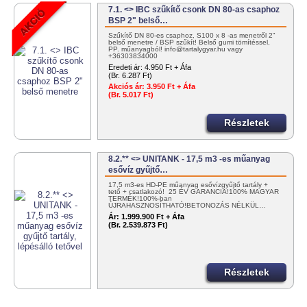
7.1. <> IBC szűkítő csonk DN 80-as csaphoz
BSP 2" belső…
Szűkítő DN 80-es csaphoz, S100 x 8 -as menetről 2"
belső menetre / BSP szűkít! Belső gumi tömítéssel,
PP. műanyagból! info@tartalygyar.hu vagy
+36303834000
Eredeti ár:
4.950 Ft + Áfa
(Br. 6.287 Ft)
Akciós ár:
3.950 Ft + Áfa
(Br. 5.017 Ft)
Részletek
8.2.** <> UNITANK - 17,5 m3 -es műanyag
esővíz gyűjtő…
17,5 m3-es HD-PE műanyag esővízgyűjtő tartály +
tető + csatlakozó! 25 ÉV GARANCIA!100% MAGYAR
TERMÉK!100%-ban
ÚJRAHASZNOSÍTHATÓ!BETONOZÁS NÉLKÜL…
Ár:
1.999.900 Ft + Áfa
(Br. 2.539.873 Ft)
Részletek