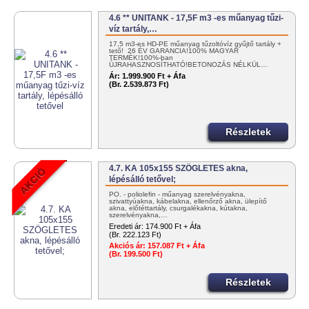
4.6 ** UNITANK - 17,5F m3 -es műanyag tűzi-
víz tartály,…
17,5 m3-es HD-PE műanyag tűzoltóvíz gyűjtő tartály +
tető! 26 ÉV GARANCIA!100% MAGYAR
TERMÉK!100%-ban
ÚJRAHASZNOSÍTHATÓ!BETONOZÁS NÉLKÜL…
Ár:
1.999.900 Ft + Áfa
(Br. 2.539.873 Ft)
Részletek
4.7. KA 105x155 SZÖGLETES akna,
lépésálló tetővel;
PO. - poliolefin - műanyag szerelvényakna,
szivattyúakna, kábelakna, ellenőrző akna, ülepítő
akna, előtéttartály, csurgalékakna, kútakna,
szerelvényakna,…
Eredeti ár:
174.900 Ft + Áfa
(Br. 222.123 Ft)
Akciós ár:
157.087 Ft + Áfa
(Br. 199.500 Ft)
Részletek