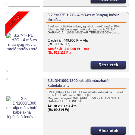
3.2.*<> PE. H2O - 4 m3-es műanyag ivóvíz
tároló…
4 m3-es polietilén műanyag ivóvíz tároló tartály. Föld
feletti és földbe telepíthető változatban is.26 ÉV
GARANCIA!!!100% MAGYAR TERMÉK!100%-ban…
Eredeti ár:
449.900 Ft + Áfa
(Br. 571.373 Ft)
Akciós ár:
411.900 Ft + Áfa
(Br. 523.113 Ft)
Részletek
3.5. DN1000/1300 sík aljú mászható
kábelakna…
DN 1000-es ERŐSÍTETT mászható kábelakna + fedél!
KISZÁLLÍTÁS: nettó 9900 Ft/db
Magyarországon!RAKTÁRRÓL! 50 év ALAPANYAG
GARANCIA!BETONOZÁS…
Ár:
78.200 Ft + Áfa
(Br. 99.314 Ft)
Részletek