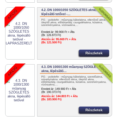
4.2. DN 1000/1050 SZÖGLETES akna,
lépésálló tetővel -…
PO. - poliolefin - műanyag kábelakna, ellenőrző akna,
ülepítő akna, előtéttartály, csurgalékakna, kútakna,
szerelvényakna, vízóraakna,…
Eredeti ár:
99.900 Ft + Áfa
(Br. 126.873 Ft)
Akciós ár:
95.669 Ft + Áfa
(Br. 121.500 Ft)
Részletek
4.3. DN 1000/1300 műanyag SZÖGLETES
akna, lépésálló…
PO. - poliolefin - műanyag kábelakna, szerelőakna,
szivattyúakna, ellenőrző akna, ülepítő akna,
előtéttartály, csurgalékakna, kútakna, szerelvényakna,
vízóraakna,…
Eredeti ár:
149.900 Ft + Áfa
(Br. 190.373 Ft)
Akciós ár:
144.803 Ft + Áfa
(Br. 183.900 Ft)
Részletek