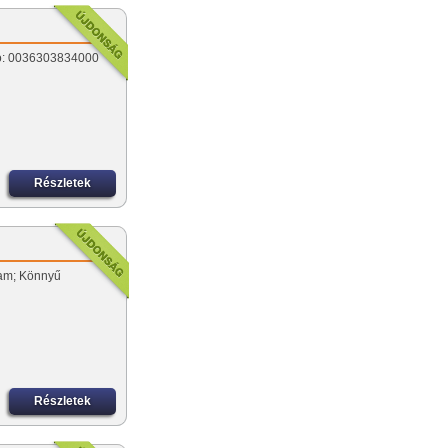
nfó: 0036303834000
Részletek
tam; Könnyű
Részletek