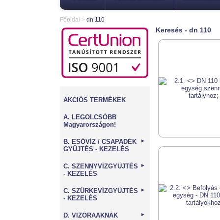
Főoldal
>
dn 110
Keresés - dn 110
AKCIÓS TERMÉKEK
A. LEGOLCSÓBB
Magyarországon!
B. ESŐVÍZ / CSAPADÉK
►
GYŰJTÉS - KEZELÉS
C. SZENNYVÍZGYŰJTÉS
►
- KEZELÉS
C. SZÜRKEVÍZGYŰJTÉS
►
- KEZELÉS
D. VÍZÓRAAKNÁK
►