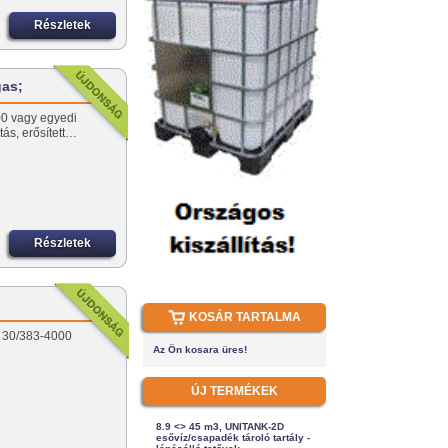
Részletek
gas;
 vagy egyedi
ás, erősített…
Részletek
KOSÁR TARTALMA
u 30/383-4000
Az Ön kosara üres!
ÚJ TERMÉKEK
8.9 <> 45 m3, UNITANK-2D
esővíz/csapadék tároló tartály -