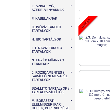
E. SZIVATTYÚ-,
►
SZERELVÉNYAKNÁK
F. KÁBELAKNÁK
G. IVÓVÍZ TÁROLÓ
►
TARTÁLYOK
H. IBC TARTÁLYOK
►
I. TŰZI-VÍZ TÁROLÓ
►
TARTÁLYOK
N. EGYÉB MŰANYAG
TERMÉKEK
J. ROZSDAMENTES /
►
SAVÁLLÓ NEMESACÉL
TARTÁLYOK
SZÁLLÍTÓ TARTÁLYOK /
►
TARTÁLYSZÁLLÍTÓK
M. BORÁSZATI,
►
ÉLELMISZER-IPARI
GÉPEK, BERENDEZÉSE