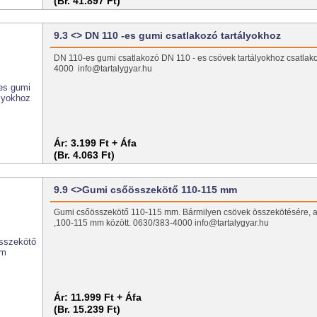
(Br. 41.897 Ft)
9.3 <> DN 110 -es gumi csatlakozó tartályokhoz
DN 110-es gumi csatlakozó DN 110 - es csövek tartályokhoz csatlako
4000 info@tartalygyar.hu
Ár:
3.199 Ft + Áfa
(Br. 4.063 Ft)
9.9 <>Gumi csőösszekötő 110-115 mm
Gumi csőösszekötő 110-115 mm. Bármilyen csövek összekötésére, ac
,100-115 mm között. 0630/383-4000 info@tartalygyar.hu
Ár:
11.999 Ft + Áfa
(Br. 15.239 Ft)