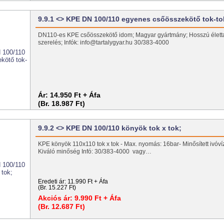
9.9.1 <> KPE DN 100/110 egyenes csőösszekötő tok-to
DN110-es KPE csőösszekötő idom; Magyar gyártmány; Hosszú élett
szerelés; Infók: info@tartalygyar.hu 30/383-4000
Ár:
14.950 Ft + Áfa
(Br. 18.987 Ft)
9.9.2 <> KPE DN 100/110 könyök tok x tok;
KPE könyök 110x110 tok x tok - Max. nyomás: 16bar- Minősített ivóv
Kiváló minőség Infó: 30/383-4000 vagy…
Eredeti ár:
11.990 Ft + Áfa
(Br. 15.227 Ft)
Akciós ár:
9.990 Ft + Áfa
(Br. 12.687 Ft)