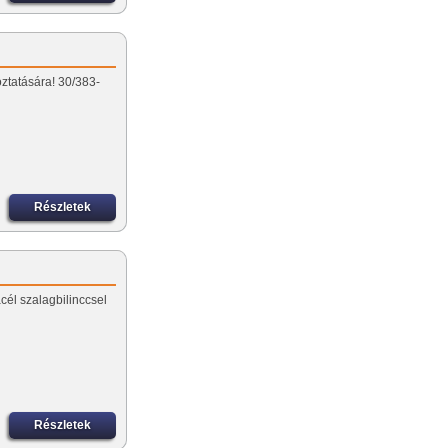
ztatására! 30/383-
Részletek
él szalagbilinccsel
Részletek