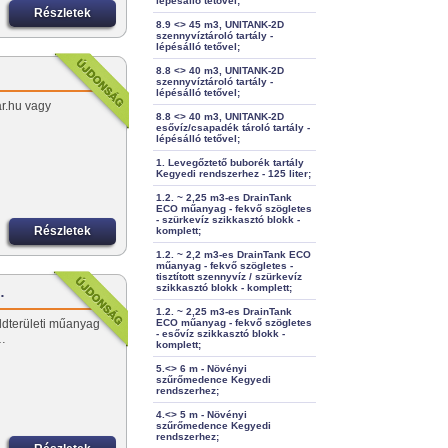
lépésálló tetővel;
Részletek
8.9 <> 45 m3, UNITANK-2D
szennyvíztároló tartály -
lépésálló tetővel;
8.8 <> 40 m3, UNITANK-2D
szennyvíztároló tartály -
lépésálló tetővel;
ar.hu vagy
8.8 <> 40 m3, UNITANK-2D
esővíz/csapadék tároló tartály -
lépésálló tetővel;
1. Levegőztető buborék tartály
Kegyedi rendszerhez - 125 liter;
1.2. ~ 2,25 m3-es DrainTank
ECO műanyag - fekvő szögletes
- szürkevíz szikkasztó blokk -
Részletek
komplett;
1.2. ~ 2,2 m3-es DrainTank ECO
műanyag - fekvő szögletes -
tisztított szennyvíz / szürkevíz
szikkasztó blokk - komplett;
…
1.2. ~ 2,25 m3-es DrainTank
öldterületi műanyag
ECO műanyag - fekvő szögletes
- esővíz szikkasztó blokk -
…
komplett;
5.<> 6 m - Növényi
szűrőmedence Kegyedi
rendszerhez;
4.<> 5 m - Növényi
szűrőmedence Kegyedi
rendszerhez;