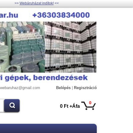
>>
Webáruházat indítok!
<<
lywebaruhaz@gmail.com
Belépés
|
Regisztráció
0
0 Ft +Áfa