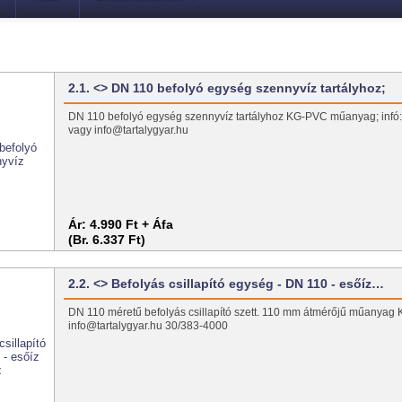
2.1. <> DN 110 befolyó egység szennyvíz tartályhoz;
DN 110 befolyó egység szennyvíz tartályhoz KG-PVC műanyag; inf
vagy info@tartalygyar.hu
Ár:
4.990 Ft + Áfa
(Br. 6.337 Ft)
2.2. <> Befolyás csillapító egység - DN 110 - esőíz…
DN 110 méretű befolyás csillapító szett. 110 mm átmérőjű műanyag
info@tartalygyar.hu 30/383-4000