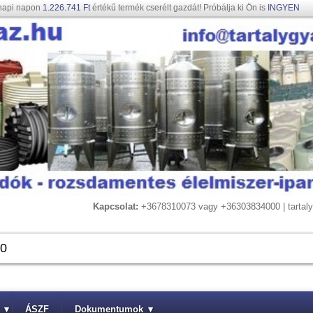
napi napon
1.226.741 Ft
értékű termék cserélt gazdát! Próbálja ki Ön is
INGYEN
Kapcsolat:
+3678310073 vagy +36303834000 | tarta
▾
ÁSZF
Dokumentumok
▾