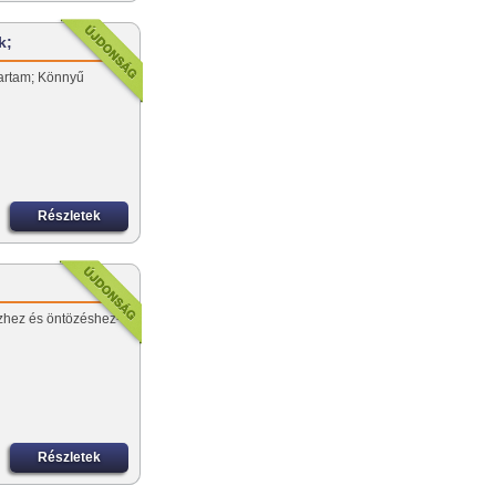
k;
artam; Könnyű
Részletek
ízhez és öntözéshez-
Részletek