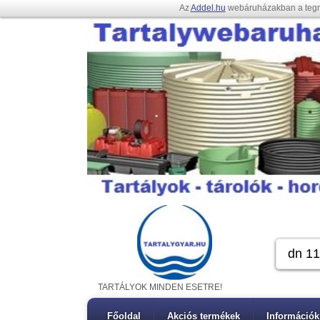
Az
Addel.hu
webáruházakban a teg
TARTÁLYOK MINDEN ESETRE!
Főoldal
Akciós termékek
Információk