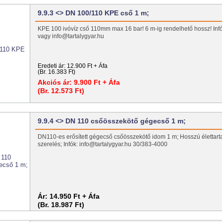
9.9.3 <> DN 100/110 KPE cső 1 m;
KPE 100 ivóvíz cső 110mm max 16 bar! 6 m-ig rendelhető hossz! I
vagy info@tartalygyar.hu
Eredeti ár:
12.900 Ft + Áfa
(Br. 16.383 Ft)
Akciós ár:
9.900 Ft + Áfa
(Br. 12.573 Ft)
9.9.4 <> DN 110 csőösszekötő gégecső 1 m;
DN110-es erősített gégecső csőösszekötő idom 1 m; Hosszú élettar
szerelés; Infók: info@tartalygyar.hu 30/383-4000
Ár:
14.950 Ft + Áfa
(Br. 18.987 Ft)