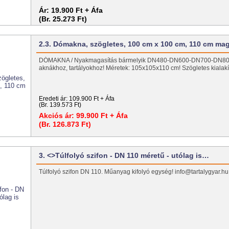
Ár:
19.900 Ft + Áfa
(Br. 25.273 Ft)
2.3. Dómakna, szögletes, 100 cm x 100 cm, 110 cm ma
DÓMAKNA / Nyakmagasítás bármelyik DN480-DN600-DN700-DN800
aknákhoz, tartályokhoz! Méretek: 105x105x110 cm! Szögletes kialakít
Eredeti ár:
109.900 Ft + Áfa
(Br. 139.573 Ft)
Akciós ár:
99.900 Ft + Áfa
(Br. 126.873 Ft)
3. <>Túlfolyó szifon - DN 110 méretű - utólag is…
Túlfolyó szifon DN 110. Műanyag kifolyó egység! info@tartalygyar.h