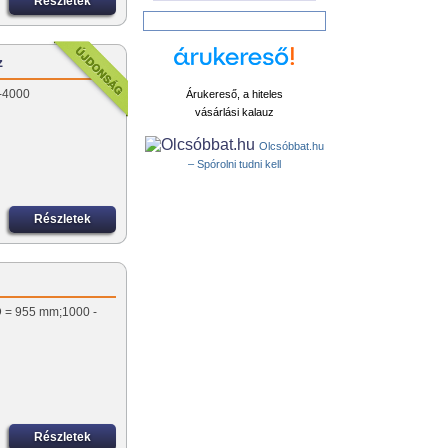
Részletek
z
-4000
Árukereső, a hiteles
vásárlási kalauz
Olcsóbbat.hu
– Spórolni tudni kell
Részletek
.D = 955 mm;1000 -
Részletek