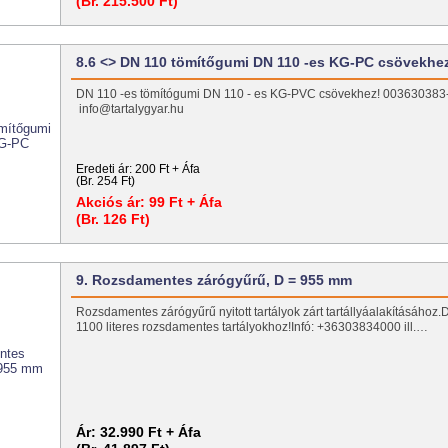
(Br. 215.500 Ft)
8.6 <> DN 110 tömítőgumi DN 110 -es KG-PC csövekhe
DN 110 -es tömítógumi DN 110 - es KG-PVC csövekhez! 003630383
info@tartalygyar.hu
Eredeti ár:
200 Ft + Áfa
(Br. 254 Ft)
Akciós ár:
99 Ft + Áfa
(Br. 126 Ft)
9. Rozsdamentes zárógyűrű, D = 955 mm
Rozsdamentes zárógyűrű nyitott tartályok zárt tartállyáalakításához
1100 literes rozsdamentes tartályokhoz!Infó: +36303834000 ill.…
Ár:
32.990 Ft + Áfa