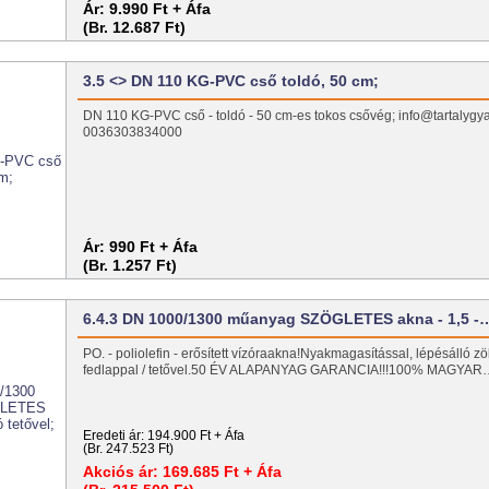
Ár:
9.990 Ft + Áfa
(Br. 12.687 Ft)
3.5 <> DN 110 KG-PVC cső toldó, 50 cm;
DN 110 KG-PVC cső - toldó - 50 cm-es tokos csővég; info@tartalygy
0036303834000
Ár:
990 Ft + Áfa
(Br. 1.257 Ft)
6.4.3 DN 1000/1300 műanyag SZÖGLETES akna - 1,5 -
PO. - poliolefin - erősített vízóraakna!Nyakmagasítással, lépésálló z
fedlappal / tetővel.50 ÉV ALAPANYAG GARANCIA!!!100% MAGYAR
Eredeti ár:
194.900 Ft + Áfa
(Br. 247.523 Ft)
Akciós ár:
169.685 Ft + Áfa