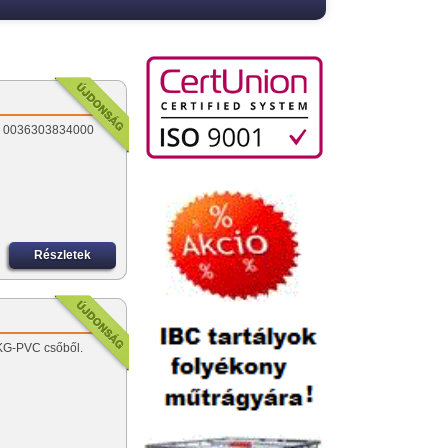
ó: 0036303834000
Részletek
 KG-PVC csőből.