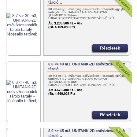
tároló…
30 m3-es PE. műanyag esővíztároló / csapadékgyűjtő
tartály!25 ÉV GARANCIA!100% MAGYAR
TERMÉK!100%-ban
ÚJRAHASZNOSÍTHATÓ!BETONOZÁS NÉLKÜL…
Ár:
3.235.500 Ft + Áfa
(Br. 4.109.085 Ft)
Részletek
8.8 <> 40 m3, UNITANK-2D esővíz/csapadék
tároló…
40 m3-es PE. műanyag esővíztároló / csapadékgyűjtő
tartály!25 ÉV GARANCIA!100% MAGYAR
TERMÉK!100%-ban
ÚJRAHASZNOSÍTHATÓ!BETONOZÁS NÉLKÜL…
Ár:
3.676.400 Ft + Áfa
(Br. 4.669.028 Ft)
Részletek
8.9 <> 45 m3, UNITANK-2D esővíz/csapadék
tároló…