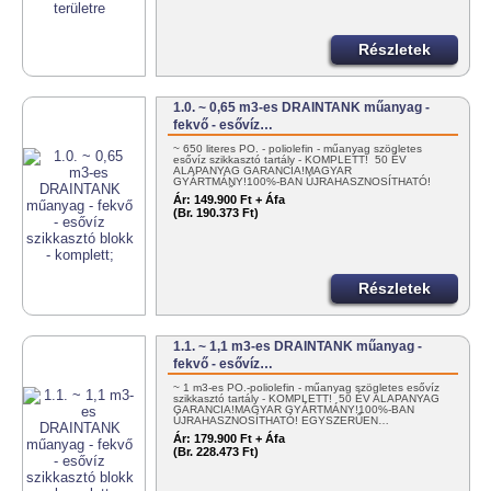
Részletek
1.0. ~ 0,65 m3-es DRAINTANK műanyag -
fekvő - esővíz…
~ 650 literes PO. - poliolefin - műanyag szögletes
esővíz szikkasztó tartály - KOMPLETT! 50 ÉV
ALAPANYAG GARANCIA!MAGYAR
GYÁRTMÁNY!100%-BAN ÚJRAHASZNOSÍTHATÓ!
EGYSZERŰEN…
Ár:
149.900 Ft + Áfa
(Br. 190.373 Ft)
Részletek
1.1. ~ 1,1 m3-es DRAINTANK műanyag -
fekvő - esővíz…
~ 1 m3-es PO.-poliolefin - műanyag szögletes esővíz
szikkasztó tartály - KOMPLETT! 50 ÉV ALAPANYAG
GARANCIA!MAGYAR GYÁRTMÁNY!100%-BAN
ÚJRAHASZNOSÍTHATÓ! EGYSZERŰEN…
Ár:
179.900 Ft + Áfa
(Br. 228.473 Ft)