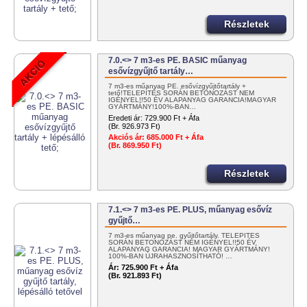
Részletek
7.0.<> 7 m3-es PE. BASIC műanyag
esővízgyűjtő tartály…
7 m3-es műanyag PE. esővízgyűjtőtartály +
tető!TELEPÍTÉS SORÁN BETONOZÁST NEM
IGÉNYEL!!50 ÉV ALAPANYAG GARANCIA!MAGYAR
GYÁRTMÁNY!100%-BAN…
Eredeti ár:
729.900 Ft + Áfa
(Br. 926.973 Ft)
Akciós ár:
685.000 Ft + Áfa
(Br. 869.950 Ft)
Részletek
7.1.<> 7 m3-es PE. PLUS, műanyag esővíz
gyűjtő…
7 m3-es műanyag pe. gyűjtőtartály. TELEPÍTÉS
SORÁN BETONOZÁST NEM IGÉNYEL!!50 ÉV
ALAPANYAG GARANCIA! MAGYAR GYÁRTMÁNY!
100%-BAN ÚJRAHASZNOSÍTHATÓ! …
Ár:
725.900 Ft + Áfa
(Br. 921.893 Ft)