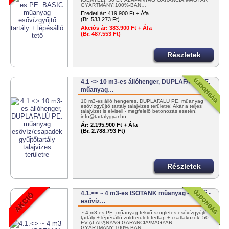
GYÁRTMÁNY!100%-BAN…
Eredeti ár:
419.900 Ft + Áfa
(Br. 533.273 Ft)
Akciós ár:
383.900 Ft + Áfa
(Br. 487.553 Ft)
Részletek
4.1 <> 10 m3-es állóhenger, DUPLAFALÚ PE.
műanyag…
10 m3-es álló hengeres, DUPLAFALÚ PE. műanyag
esővízgyűjtő tartály talajvizes területre! Akár a teljes
talajvizet is elviseli - megfelelő betonozás esetén!
info@tartalygyar.hu …
Ár:
2.195.900 Ft + Áfa
(Br. 2.788.793 Ft)
Részletek
4.1.<> ~ 4 m3-es ISOTANK műanyag - fekvő -
esővíz…
~ 4 m3-es PE. műanyag fekvő szögletes esővízgyűjtő
tartály + lépésálló zöldterületi fedlap + csatlakozók! 50
ÉV ALAPANYAG GARANCIA!MAGYAR
GYÁRTMÁNY!100%-BAN…