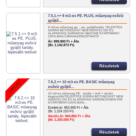
7.5.1.<> 9 m3-es PE. PLUS, műanyag esővíz
gyűjtő…
9 m3-es műanyag pp. - pe. gyűjtőtartály. TELEPÍTÉS
SORÁN BETONOZÁST NEM IGÉNYEL!!50 ÉV
ALAPANYAG GARANCIA! MAGYAR GYÁRTMÁNY!
100%-BAN ÚJRAHASZNOSÍTHATÓ! …
Ár:
899.900 Ft + Áfa
(Br. 1.142.873 Ft)
Részletek
7.6.2.<> 10 m3-es PE. BASIC műanyag
esővíz gyűjtő…
10 m3-es műanyag PE. tartály + tető + akciós
kiegészítők!TELEPÍTÉS SORÁN BETONOZÁST NEM
IGÉNYEL!!50 ÉV ALAPANYAG GARANCIA!MAGYAR
GYÁRTMÁNY!100%-BAN…
Eredeti ár:
963.900 Ft + Áfa
(Br. 1.224.153 Ft)
Akciós ár:
944.882 Ft + Áfa
(Br. 1.200.000 Ft)
Részletek