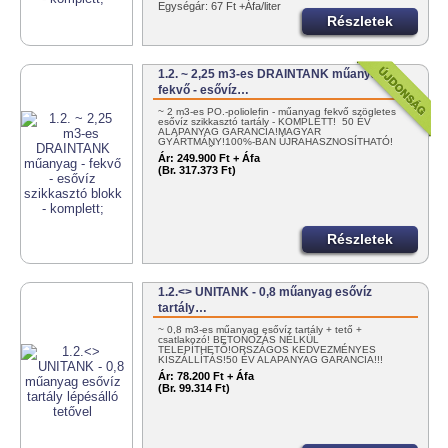
Egységár: 67 Ft +Áfa/liter
Részletek
1.2. ~ 2,25 m3-es DRAINTANK műanyag -
fekvő - esővíz…
~ 2 m3-es PO.-poliolefin - műanyag fekvő szögletes
esővíz szikkasztó tartály - KOMPLETT! 50 ÉV
ALAPANYAG GARANCIA!MAGYAR
GYÁRTMÁNY!100%-BAN ÚJRAHASZNOSÍTHATÓ!
EGYSZERŰEN…
Ár:
249.900 Ft + Áfa
(Br. 317.373 Ft)
Részletek
1.2.<> UNITANK - 0,8 műanyag esővíz
tartály…
~ 0,8 m3-es műanyag esővíz tartály + tető +
csatlakozó! BETONOZÁS NÉLKÜL
TELEPÍTHETŐ!ORSZÁGOS KEDVEZMÉNYES
KISZÁLLÍTÁS!50 ÉV ALAPANYAG GARANCIA!!!
100%…
Ár:
78.200 Ft + Áfa
(Br. 99.314 Ft)