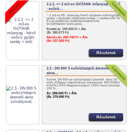
2.2.2. <> 2 m3-es ISOTANK műanyag - fekvő
- esővíz…
~ 2 m3-es PE. műanyag fekvő szögletes esővízgyűjtő
tartály + lépésálló zöldterületi fedlap + csatlakozók! 50
ÉV ALAPANYAG GARANCIA!MAGYAR
GYÁRTMÁNY!100%-BAN…
Eredeti ár:
299.900 Ft + Áfa
(Br. 380.873 Ft)
Akciós ár:
265.748 Ft + Áfa
(Br. 337.500 Ft)
Részletek
2.3 - DN 800 S esővíz/talajvíz átemelő
akna…
Szerelt, DN 800-as esővíz/talajvíz átemelő akna 26
m3/h 433l/perc teljesítményű szivattyúval. INGYENES
KISZÁLLÍTÁS Magyarországon! 100% hazai szivattyú,
100 %…
Ár:
298.500 Ft + Áfa
(Br. 379.095 Ft)
Részletek