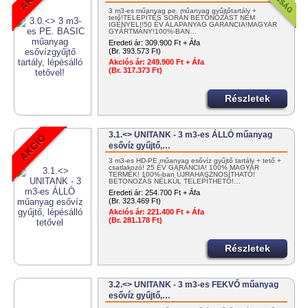
3 m3-es műanyag pe. műanyag gyűjtőtartály +
tető!TELEPÍTÉS SORÁN BETONOZÁST NEM
IGÉNYEL!!50 ÉV ALAPANYAG GARANCIA!MAGYAR
GYÁRTMÁNY!100%-BAN…
Eredeti ár:
309.900 Ft + Áfa
(Br. 393.573 Ft)
Akciós ár:
249.900 Ft + Áfa
(Br. 317.373 Ft)
Részletek
3.1.<> UNITANK - 3 m3-es ÁLLÓ műanyag
esővíz gyűjtő,…
3 m3-es HD-PE műanyag esővíz gyűjtő tartály + tető +
csatlakozó! 25 ÉV GARANCIA! 100% MAGYAR
TERMÉK! 100%-ban ÚJRAHASZNOSÍTHATÓ!
BETONOZÁS NÉLKÜL TELEPÍTHETŐ!…
Eredeti ár:
254.700 Ft + Áfa
(Br. 323.469 Ft)
Akciós ár:
221.400 Ft + Áfa
(Br. 281.178 Ft)
Részletek
3.2.<> UNITANK - 3 m3-es FEKVŐ műanyag
esővíz gyűjtő,…