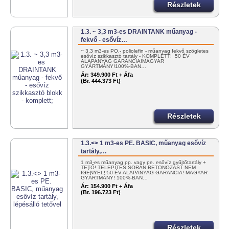
Részletek
1.3. ~ 3,3 m3-es DRAINTANK műanyag -
fekvő - esővíz…
~ 3,3 m3-es PO.- poliolefin - műanyag fekvő szögletes
esővíz szikkasztó tartály - KOMPLETT! 50 ÉV
ALAPANYAG GARANCIA!MAGYAR
GYÁRTMÁNY!100%-BAN…
Ár:
349.900 Ft + Áfa
(Br. 444.373 Ft)
Részletek
1.3.<> 1 m3-es PE. BASIC, műanyag esővíz
tartály,…
1 m3-es műanyag pp. vagy pe. esővíz gyűjtőtartály +
TETŐ! TELEPÍTÉS SORÁN BETONOZÁST NEM
IGÉNYEL!!50 ÉV ALAPANYAG GARANCIA! MAGYAR
GYÁRTMÁNY! 100%-BAN…
Ár:
154.900 Ft + Áfa
(Br. 196.723 Ft)
Részletek