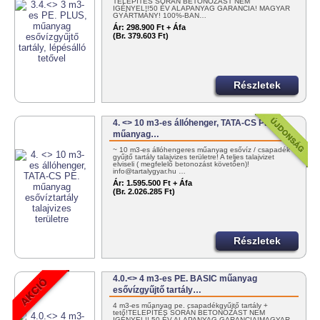
TELEPÍTÉS SORÁN BETONOZÁST NEM
IGÉNYEL!!50 ÉV ALAPANYAG GARANCIA! MAGYAR
GYÁRTMÁNY! 100%-BAN…
Ár:
298.900 Ft + Áfa
(Br. 379.603 Ft)
Részletek
4. <> 10 m3-es állóhenger, TATA-CS PE.
műanyag…
~ 10 m3-es állóhengeres műanyag esővíz / csapadék
gyűjtő tartály talajvizes területre! A teljes talajvizet
elviseli ( megfelelő betonozást követően)!
info@tartalygyar.hu …
Ár:
1.595.500 Ft + Áfa
(Br. 2.026.285 Ft)
Részletek
4.0.<> 4 m3-es PE. BASIC műanyag
esővízgyűjtő tartály…
4 m3-es műanyag pe. csapadékgyűjtő tartály +
tető!TELEPÍTÉS SORÁN BETONOZÁST NEM
IGÉNYEL!! 50 ÉV ALAPANYAG GARANCIA!MAGYAR