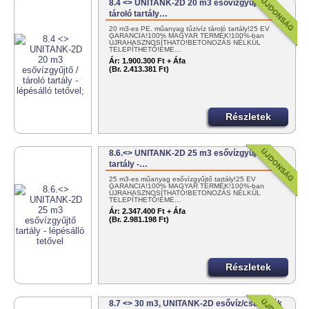
8.4 <> UNITANK-2D 20 m3 esővízgyűjtő /
tároló tartály…
20 m3-es PE. műanyag tűzivíz tároló tartály!25 ÉV
GARANCIA!100% MAGYAR TERMÉK!100%-ban
ÚJRAHASZNOSÍTHATÓ!BETONOZÁS NÉLKÜL
TELEPÍTHETŐ!ÉME…
Ár:
1.900.300 Ft + Áfa
(Br. 2.413.381 Ft)
Részletek
8.6.<> UNITANK-2D 25 m3 esővízgyűjtő
tartály -…
25 m3-es műanyag esővízgyűjtő tartály!25 ÉV
GARANCIA!100% MAGYAR TERMÉK!100%-ban
ÚJRAHASZNOSÍTHATÓ!BETONOZÁS NÉLKÜL
TELEPÍTHETŐ!ÉME…
Ár:
2.347.400 Ft + Áfa
(Br. 2.981.198 Ft)
Részletek
8.7 <> 30 m3, UNITANK-2D esővíz/csapadék