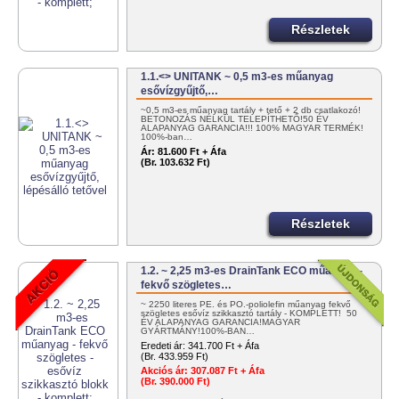
Részletek
1.1.<> UNITANK ~ 0,5 m3-es műanyag
esővízgyűjtő,…
~0,5 m3-es műanyag tartály + tető + 2 db csatlakozó!
BETONOZÁS NÉLKÜL TELEPÍTHETŐ!50 ÉV
ALAPANYAG GARANCIA!!! 100% MAGYAR TERMÉK!
100%-ban…
Ár:
81.600 Ft + Áfa
(Br. 103.632 Ft)
Részletek
1.2. ~ 2,25 m3-es DrainTank ECO műanyag -
fekvő szögletes…
~ 2250 literes PE. és PO.-poliolefin műanyag fekvő
szögletes esővíz szikkasztó tartály - KOMPLETT! 50
ÉV ALAPANYAG GARANCIA!MAGYAR
GYÁRTMÁNY!100%-BAN…
Eredeti ár:
341.700 Ft + Áfa
(Br. 433.959 Ft)
Akciós ár:
307.087 Ft + Áfa
(Br. 390.000 Ft)