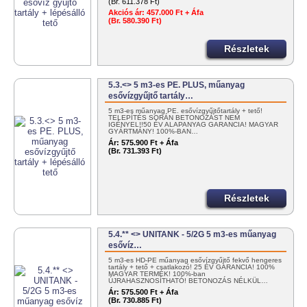
(Br. 611.378 Ft)
Akciós ár:
457.000 Ft + Áfa
(Br. 580.390 Ft)
Részletek
5.3.<> 5 m3-es PE. PLUS, műanyag
esővízgyűjtő tartály…
5 m3-es műanyag PE. esővízgyűjtőtartály + tető!
TELEPÍTÉS SORÁN BETONOZÁST NEM
IGÉNYEL!!50 ÉV ALAPANYAG GARANCIA! MAGYAR
GYÁRTMÁNY! 100%-BAN…
Ár:
575.900 Ft + Áfa
(Br. 731.393 Ft)
Részletek
5.4.** <> UNITANK - 5/2G 5 m3-es műanyag
esővíz…
5 m3-es HD-PE műanyag esővízgyűjtő fekvő hengeres
tartály + tető + csatlakozó! 25 ÉV GARANCIA! 100%
MAGYAR TERMÉK! 100%-ban
ÚJRAHASZNOSÍTHATÓ! BETONOZÁS NÉLKÜL…
Ár:
575.500 Ft + Áfa
(Br. 730.885 Ft)