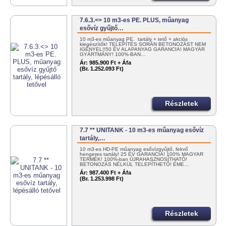
7.6.3.<> 10 m3-es PE. PLUS, műanyag
esővíz gyűjtő…
10 m3-es műanyag PE. tartály + tető + akciós
kiegészítők! TELEPÍTÉS SORÁN BETONOZÁST NEM
IGÉNYEL!!50 ÉV ALAPANYAG GARANCIA! MAGYAR
GYÁRTMÁNY! 100%-BAN…
Ár:
985.900 Ft + Áfa
(Br. 1.252.093 Ft)
Részletek
7.7 ** UNITANK - 10 m3-es műanyag esővíz
tartály,…
10 m3-es HD-PE műanyag esővízgyűjtő, fekvő
hengeres tartály! 25 ÉV GARANCIA! 100% MAGYAR
TERMÉK! 100%-ban ÚJRAHASZNOSÍTHATÓ!
BETONOZÁS NÉLKÜL TELEPÍTHETŐ! ÉME…
Ár:
987.400 Ft + Áfa
(Br. 1.253.998 Ft)
Részletek