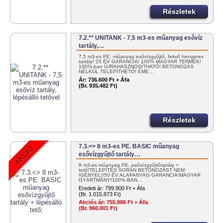
Részletek
7.2.** UNITANK - 7,5 m3-es műanyag esővíz
tartály,…
7,5 m3-es PE. műanyag esővízgyűjtő, fekvő hengeres
tartály! 25 ÉV GARANCIA! 100% MAGYAR TERMÉK!
100%-ban ÚJRAHASZNOSÍTHATÓ! BETONOZÁS
NÉLKÜL TELEPÍTHETŐ! ÉME…
Ár:
736.600 Ft + Áfa
(Br. 935.482 Ft)
Részletek
7.3.<> 8 m3-es PE. BASIC műanyag
esővízgyűjtő tartály…
8 m3-es műanyag PE. esővízgyűjtőtartály +
tető!TELEPÍTÉS SORÁN BETONOZÁST NEM
IGÉNYEL!!50 ÉV ALAPANYAG GARANCIA!MAGYAR
GYÁRTMÁNY!100%-BAN…
Eredeti ár:
799.900 Ft + Áfa
(Br. 1.015.873 Ft)
Akciós ár:
755.906 Ft + Áfa
(Br. 960.001 Ft)