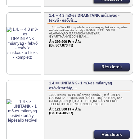
1.4. ~ 4,3 m3-es DRAINTANK műanyag -
fekvő - esővíz…
~ 4,3 m3-es PO. - poliolefin - műanyag fekvő szögletes
esővíz szikkasztó tartály - KOMPLETT! 50 ÉV
ALAPANYAG GARANCIA!MAGYAR
GYÁRTMÁNY!100%-BAN…
Ár:
399.900 Ft + Áfa
(Br. 507.873 Ft)
Részletek
1.4.<> UNITANK - 1 m3-es műanyag
esővíztartály, …
1000 literes HD-PE műanyag tartály + tető! 25 ÉV
GARANCIA!!! 100% MAGYAR TERMÉK! 100%-ban
ÚJRAHASZNOSÍTHATÓ! BETONOZÁS NÉLKÜL
TELEPÍTHETŐ! ÉME ENGEDÉLYES! …
Ár:
121.500 Ft + Áfa
(Br. 154.305 Ft)
Részletek