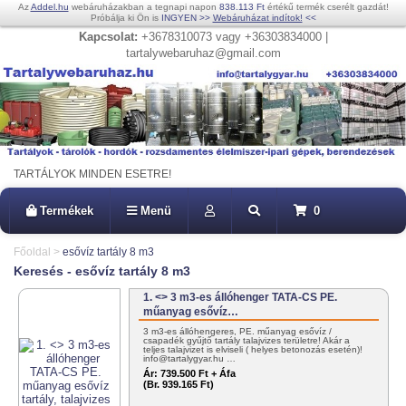
Az
Addel.hu
webáruházakban a tegnapi napon
838.113 Ft
értékű termék cserélt gazdát!
Próbálja ki Ön is
INGYEN
>>
Webáruházat indítok!
<<
Kapcsolat:
+3678310073 vagy +36303834000 |
tartalywebaruhaz@gmail.com
TARTÁLYOK MINDEN ESETRE!
Termékek
Menü
0
Főoldal
>
esővíz tartály 8 m3
Keresés - esővíz tartály 8 m3
1. <> 3 m3-es állóhenger TATA-CS PE.
műanyag esővíz…
3 m3-es állóhengeres, PE. műanyag esővíz /
csapadék gyűjtő tartály talajvizes területre! Akár a
teljes talajvizet is elviseli ( helyes betonozás esetén)!
info@tartalygyar.hu …
Ár:
739.500 Ft + Áfa
(Br. 939.165 Ft)