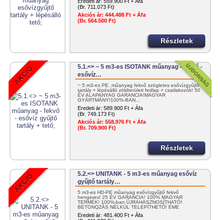
Eredeti ár:
559.900 Ft + Áfa
(Br. 711.073 Ft)
Akciós ár:
444.488 Ft + Áfa
(Br. 564.500 Ft)
Részletek
5.1.<> ~ 5 m3-es ISOTANK műanyag - fekvő -
esővíz…
~ 5 m3-es PE. műanyag fekvő szögletes esővízgyűjtő
tartály + lépésálló zöldterületi fedlap + csatlakozók! 50
ÉV ALAPANYAG GARANCIA!MAGYAR
GYÁRTMÁNY!100%-BAN…
Eredeti ár:
589.900 Ft + Áfa
(Br. 749.173 Ft)
Akciós ár:
558.976 Ft + Áfa
(Br. 709.900 Ft)
Részletek
5.2.<> UNITANK - 5 m3-es műanyag esővíz
gyűjtő tartály…
5 m3-es HD-PE műanyag esővízgyűjtő fekvő
hengeres! 25 ÉV GARANCIA! 100% MAGYAR
TERMÉK! 100%-ban ÚJRAHASZNOSÍTHATÓ!
BETONOZÁS NÉLKÜL TELEPÍTHETŐ! ÉME
ENGEDÉLYES! …
Eredeti ár:
481.400 Ft + Áfa