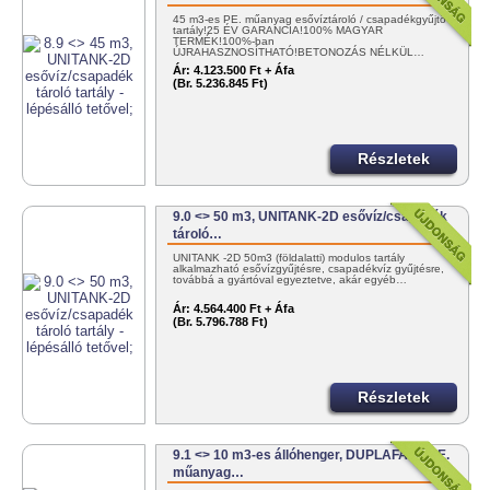
45 m3-es PE. műanyag esővíztároló / csapadékgyűjtő
tartály!25 ÉV GARANCIA!100% MAGYAR
TERMÉK!100%-ban
ÚJRAHASZNOSÍTHATÓ!BETONOZÁS NÉLKÜL…
Ár:
4.123.500 Ft + Áfa
(Br. 5.236.845 Ft)
Részletek
9.0 <> 50 m3, UNITANK-2D esővíz/csapadék
tároló…
UNITANK -2D 50m3 (földalatti) modulos tartály
alkalmazható esővízgyűjtésre, csapadékvíz gyűjtésre,
továbbá a gyártóval egyeztetve, akár egyéb…
Ár:
4.564.400 Ft + Áfa
(Br. 5.796.788 Ft)
Részletek
9.1 <> 10 m3-es állóhenger, DUPLAFALÚ PE.
műanyag…