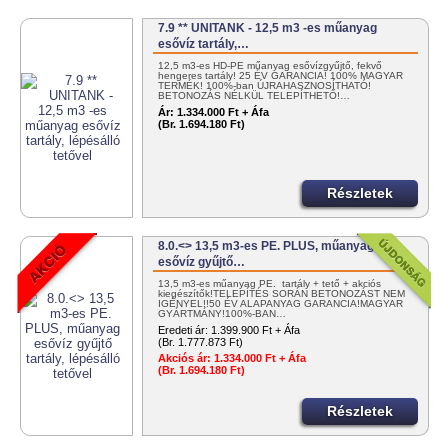
7.9 ** UNITANK - 12,5 m3 -es műanyag
esővíz tartály,…
12,5 m3-es HD-PE műanyag esővízgyűjtő, fekvő
hengeres tartály! 25 ÉV GARANCIA! 100% MAGYAR
TERMÉK! 100%-ban ÚJRAHASZNOSÍTHATÓ!
BETONOZÁS NÉLKÜL TELEPÍTHETŐ!…
Ár:
1.334.000 Ft + Áfa
(Br. 1.694.180 Ft)
Részletek
8.0.<> 13,5 m3-es PE. PLUS, műanyag
esővíz gyűjtő…
13,5 m3-es műanyag PE. tartály + tető + akciós
kiegészítők!TELEPÍTÉS SORÁN BETONOZÁST NEM
IGÉNYEL!!50 ÉV ALAPANYAG GARANCIA!MAGYAR
GYÁRTMÁNY!100%-BAN…
Eredeti ár:
1.399.900 Ft + Áfa
(Br. 1.777.873 Ft)
Akciós ár:
1.334.000 Ft + Áfa
(Br. 1.694.180 Ft)
Részletek