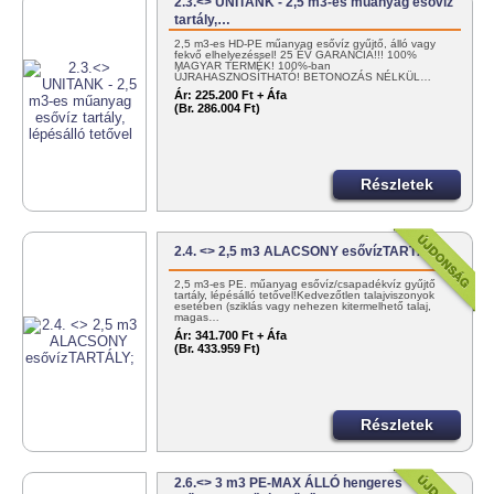
2.3.<> UNITANK - 2,5 m3-es műanyag esővíz
tartály,…
2,5 m3-es HD-PE műanyag esővíz gyűjtő, álló vagy
fekvő elhelyezéssel! 25 ÉV GARANCIA!!! 100%
MAGYAR TERMÉK! 100%-ban
ÚJRAHASZNOSÍTHATÓ! BETONOZÁS NÉLKÜL…
Ár:
225.200 Ft + Áfa
(Br. 286.004 Ft)
Részletek
2.4. <> 2,5 m3 ALACSONY esővízTARTÁLY;
2,5 m3-es PE. műanyag esővíz/csapadékvíz gyűjtő
tartály, lépésálló tetővel!Kedvezőtlen talajviszonyok
esetében (sziklás vagy nehezen kitermelhető talaj,
magas…
Ár:
341.700 Ft + Áfa
(Br. 433.959 Ft)
Részletek
2.6.<> 3 m3 PE-MAX ÁLLÓ hengeres