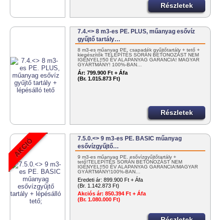
Részletek
7.4.<> 8 m3-es PE. PLUS, műanyag esővíz
gyűjtő tartály…
8 m3-es műanyag PE. csapadék gyűjtőtartály + tető +
kiegészítők TELEPÍTÉS SORÁN BETONOZÁST NEM
IGÉNYEL!!50 ÉV ALAPANYAG GARANCIA! MAGYAR
GYÁRTMÁNY! 100%-BAN…
Ár:
799.900 Ft + Áfa
(Br. 1.015.873 Ft)
Részletek
7.5.0.<> 9 m3-es PE. BASIC műanyag
esővízgyűjtő…
9 m3-es műanyag PE. esővízgyűjtőtartály +
tető!TELEPÍTÉS SORÁN BETONOZÁST NEM
IGÉNYEL!!50 ÉV ALAPANYAG GARANCIA!MAGYAR
GYÁRTMÁNY!100%-BAN…
Eredeti ár:
899.900 Ft + Áfa
(Br. 1.142.873 Ft)
Akciós ár:
850.394 Ft + Áfa
(Br. 1.080.000 Ft)
Részletek