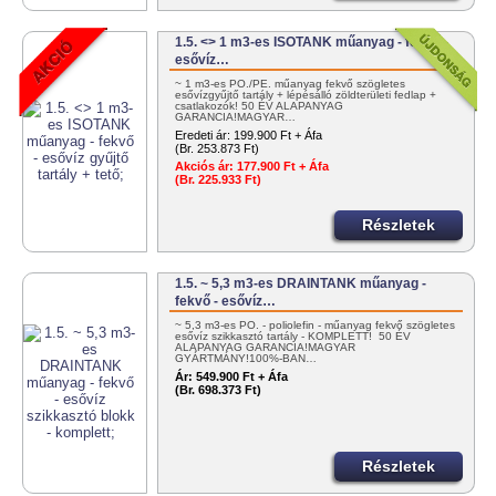
1.5. <> 1 m3-es ISOTANK műanyag - fekvő -
esővíz…
~ 1 m3-es PO./PE. műanyag fekvő szögletes
esővízgyűjtő tartály + lépésálló zöldterületi fedlap +
csatlakozók! 50 ÉV ALAPANYAG
GARANCIA!MAGYAR…
Eredeti ár:
199.900 Ft + Áfa
(Br. 253.873 Ft)
Akciós ár:
177.900 Ft + Áfa
(Br. 225.933 Ft)
Részletek
1.5. ~ 5,3 m3-es DRAINTANK műanyag -
fekvő - esővíz…
~ 5,3 m3-es PO. - poliolefin - műanyag fekvő szögletes
esővíz szikkasztó tartály - KOMPLETT! 50 ÉV
ALAPANYAG GARANCIA!MAGYAR
GYÁRTMÁNY!100%-BAN…
Ár:
549.900 Ft + Áfa
(Br. 698.373 Ft)
Részletek