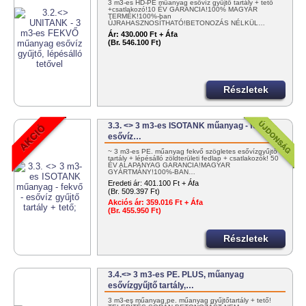
3 m3-es HD-PE műanyag esővíz gyűjtő tartály + tető
+csatlakozó!10 ÉV GARANCIA!100% MAGYAR
TERMÉK!100%-ban
ÚJRAHASZNOSÍTHATÓ!BETONOZÁS NÉLKÜL…
Ár:
430.000 Ft + Áfa
(Br. 546.100 Ft)
Részletek
3.3. <> 3 m3-es ISOTANK műanyag - fekvő -
esővíz…
~ 3 m3-es PE. műanyag fekvő szögletes esővízgyűjtő
tartály + lépésálló zöldterületi fedlap + csatlakozók! 50
ÉV ALAPANYAG GARANCIA!MAGYAR
GYÁRTMÁNY!100%-BAN…
Eredeti ár:
401.100 Ft + Áfa
(Br. 509.397 Ft)
Akciós ár:
359.016 Ft + Áfa
(Br. 455.950 Ft)
Részletek
3.4.<> 3 m3-es PE. PLUS, műanyag
esővízgyűjtő tartály,…
3 m3-es műanyag pe. műanyag gyűjtőtartály + tető!