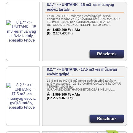
8.1.** <> UNITANK - 15 m3 -es műanyag
esővíz tartály,…
15 m3-es HD-PE műanyag esővízgyűjtő, fekvő
hengeres tartály! 25 ÉV GARANCIA! 100% MAGYAR
TERMÉK! 100%-ban ÚJRAHASZNOSÍTHATÓ!
BETONOZÁS NÉLKÜL TELEPÍTHETŐ! ÉME…
Ár:
1.659.400 Ft + Áfa
(Br. 2.107.438 Ft)
Részletek
8.2.** <> UNITANK - 17,5 m3 -es műanyag
esővíz gyűjtő…
17,5 m3-es HD-PE műanyag esővízgyűjtő tartály +
tető + csatlakozó! 25 ÉV GARANCIA!100% MAGYAR
TERMÉK!100%-ban
ÚJRAHASZNOSÍTHATÓ!BETONOZÁS NÉLKÜL…
Ár:
1.999.900 Ft + Áfa
(Br. 2.539.873 Ft)
Részletek