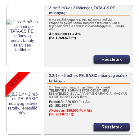
2. <> 5 m3-es állóhenger, TATA-CS PE.
műanyag…
5 m3-es állóhengeres, PE. műanyag esővíz /
csapadék gyűjtő tartály talajvizes területre! Akár a
teljes talajvizet is elviseli! info@tartalygyar.hu 30/383-
4000
Ár:
999.900 Ft + Áfa
(Br. 1.269.873 Ft)
Részletek
2.2.1.<> 2 m3-es PE. BASIC műanyag esővíz
tartály,…
2 m3-es műanyag pe. gyűjtőtartály + tető!
TELEPÍTÉS SORÁN BETONOZÁST NEM
IGÉNYEL!!50 ÉV ALAPANYAG GARANCIA! MAGYAR
GYÁRTMÁNY! 100%-BAN…
Eredeti ár:
229.900 Ft + Áfa
(Br. 291.973 Ft)
Akciós ár:
199.900 Ft + Áfa
(Br. 253.873 Ft)
Részletek