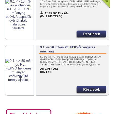
10 m3-es álló hengeres, DUPLAFALÚ PE. műanyag
tűzivíz/tűzoltóvíz tartály talajvizes területre! Akár a
teljes talajvizet is elviseli - megfelelő betonozás…
Ár:
2.195.900 Ft + Áfa
(Br. 2.788.793 Ft)
Részletek
9.1. <> 50 m3-es PE. FEKVŐ hengeres
műanyag…
50 m3-es PE. műanyag esővíz gyűjtő tartály! 25 ÉV
GARANCIA!100% MAGYAR TERMÉK!100%-ban
ÚJRAHASZNOSÍTHATÓ!BETONOZÁS NÉLKÜL
TELEPÍTHETŐ!+36303834000info@tartalygyar.hu
Ár:
1 Ft + Áfa
(Br. 1 Ft)
Részletek