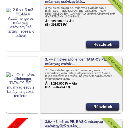
műanyag esővízgyűjtő…
3 m3-es műanyag pe. műanyag gyűjtőtartály +
tető!TELEPÍTÉS SORÁN BETONOZÁST NEM
IGÉNYEL!!50 ÉV ALAPANYAG GARANCIA!MAGYAR
GYÁRTMÁNY!100%-BAN…
Ár:
309.900 Ft + Áfa
(Br. 393.573 Ft)
Részletek
3. <> 7 m3-es állóhenger, TATA-CS PE.
műanyag esővíz…
7 m3-es állóhengeres, PE. műanyag esővíz /
csapadék gyűjtő tartály talajvizes területre! Akár a
teljes talajvizet is elviseli ( helyes betonozás esetén)!
info@tartalygyar.hu …
Ár:
1.295.900 Ft + Áfa
(Br. 1.645.793 Ft)
Részletek
3.0.<> 3 m3-es PE. BASIC műanyag
esővízgyűjtő tartály,…