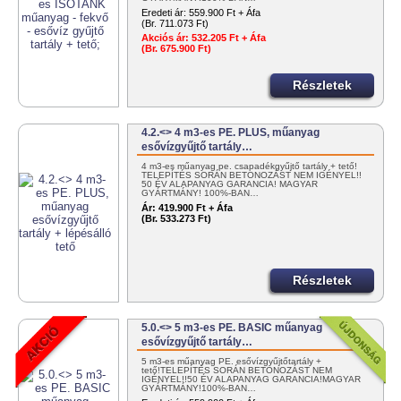
Eredeti ár:
559.900 Ft + Áfa
(Br. 711.073 Ft)
Akciós ár:
532.205 Ft + Áfa
(Br. 675.900 Ft)
Részletek
4.2.<> 4 m3-es PE. PLUS, műanyag
esővízgyűjtő tartály…
4 m3-es műanyag pe. csapadékgyűjtő tartály + tető!
TELEPÍTÉS SORÁN BETONOZÁST NEM IGÉNYEL!!
50 ÉV ALAPANYAG GARANCIA! MAGYAR
GYÁRTMÁNY! 100%-BAN…
Ár:
419.900 Ft + Áfa
(Br. 533.273 Ft)
Részletek
5.0.<> 5 m3-es PE. BASIC műanyag
esővízgyűjtő tartály…
5 m3-es műanyag PE. esővízgyűjtőtartály +
tető!TELEPÍTÉS SORÁN BETONOZÁST NEM
IGÉNYEL!!50 ÉV ALAPANYAG GARANCIA!MAGYAR
GYÁRTMÁNY!100%-BAN…