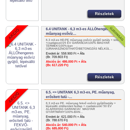
Részletek
6.4 UNITANK - 6,3 m3-es ÁLLÓhengeres
műanyag esővíz…
6,3 m3-es HD-PE műanyag esővíz gyűjtő tartály + tető
+csatlakozó!25 ÉV GARANCIA!100% MAGYAR
TERMÉK!100%-ban
ÚJRAHASZNOSÍTHATÓ!BETONOZÁS NÉLKÜL…
Eredeti ár:
558.900 Ft + Áfa
(Br. 709.803 Ft)
Akciós ár:
486.000 Ft + Áfa
(Br. 617.220 Ft)
Részletek
6.5. <> UNITANK 6,3 m3-es, PE. műanyag,
erősített falú -…
6,3 m3-es PE. műanyag fekvő esővíz gyűjtőtartály +
lépésálló zöldterületi fedlap + csatlakozók! 50 ÉV
ALAPANYAG GARANCIA! MAGYAR
GYÁRTMÁNY!100%-BAN…
Eredeti ár:
621.000 Ft + Áfa
(Br. 788.670 Ft)
Akciós ár:
540.000 Ft + Áfa
(Br. 685.800 Ft)