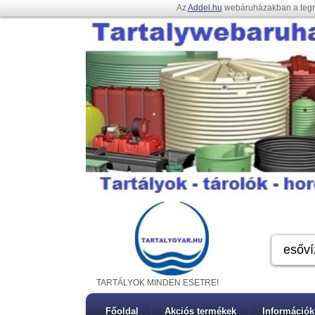
Az
Addel.hu
webáruházakban a teg
TARTÁLYOK MINDEN ESETRE!
Főoldal
Akciós termékek
Információk