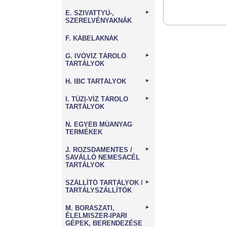
E. SZIVATTYÚ-,
►
SZERELVÉNYAKNÁK
F. KÁBELAKNÁK
G. IVÓVÍZ TÁROLÓ
►
TARTÁLYOK
H. IBC TARTÁLYOK
►
I. TŰZI-VÍZ TÁROLÓ
►
TARTÁLYOK
N. EGYÉB MŰANYAG
TERMÉKEK
J. ROZSDAMENTES /
►
SAVÁLLÓ NEMESACÉL
TARTÁLYOK
SZÁLLÍTÓ TARTÁLYOK /
►
TARTÁLYSZÁLLÍTÓK
M. BORÁSZATI,
►
ÉLELMISZER-IPARI
GÉPEK, BERENDEZÉSE