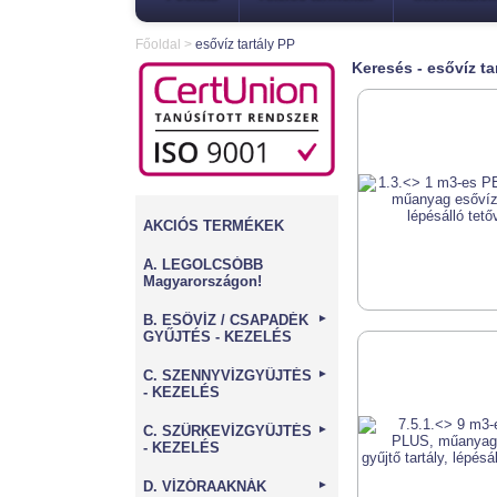
Főoldal
>
esővíz tartály PP
Keresés - esővíz ta
AKCIÓS TERMÉKEK
A. LEGOLCSÓBB
Magyarországon!
B. ESŐVÍZ / CSAPADÉK
►
GYŰJTÉS - KEZELÉS
C. SZENNYVÍZGYŰJTÉS
►
- KEZELÉS
C. SZÜRKEVÍZGYŰJTÉS
►
- KEZELÉS
D. VÍZÓRAAKNÁK
►