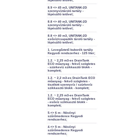
lépésálló tetővel;
8.9 <> 45 m3, UNITANK-2D
szennyvíztároló tartály -
lépésálló tetővel;
8.8 <> 40 m3, UNITANK-2D
szennyvíztároló tartály -
lépésálló tetővel;
8.8 <> 40 m3, UNITANK-2D
esővíz/csapadék tároló tartály -
lépésálló tetővel;
1. Levegőztető buborék tartály
Kegyedi rendszerhez - 125 liter;
1.2. ~ 2,25 m3-es DrainTank
ECO műanyag - fekvő szögletes
- szürkevíz szikkasztó blokk -
komplett;
1.2. ~ 2,2 m3-es DrainTank ECO
műanyag - fekvő szögletes -
tisztított szennyvíz / szürkevíz
szikkasztó blokk - komplett;
1.2. ~ 2,25 m3-es DrainTank
ECO műanyag - fekvő szögletes
- esővíz szikkasztó blokk -
komplett;
5.<> 6 m - Növényi
szűrőmedence Kegyedi
rendszerhez;
4.<> 5 m - Növényi
szűrőmedence Kegyedi
rendszerhez;