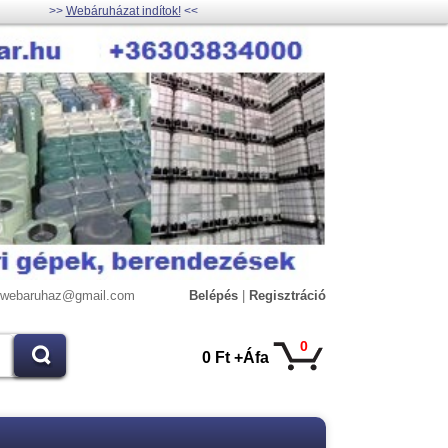
>>
Webáruházat indítok!
<<
lywebaruhaz@gmail.com
Belépés
|
Regisztráció
0
0 Ft +Áfa