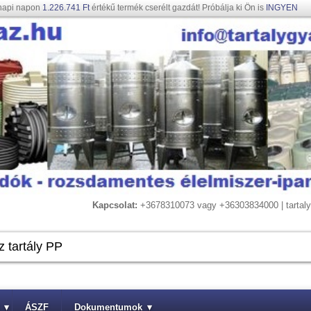
napi napon
1.226.741 Ft
értékű termék cserélt gazdát! Próbálja ki Ön is
INGYEN
Kapcsolat:
+3678310073 vagy +36303834000 | tarta
▾
ÁSZF
Dokumentumok
▾