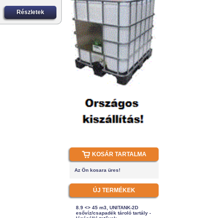
Részletek
KOSÁR TARTALMA
Az Ön kosara üres!
ÚJ TERMÉKEK
8.9 <> 45 m3, UNITANK-2D
esővíz/csapadék tároló tartály -