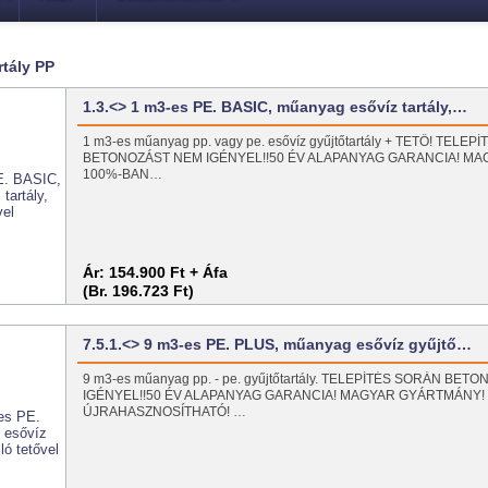
rtály PP
1.3.<> 1 m3-es PE. BASIC, műanyag esővíz tartály,…
1 m3-es műanyag pp. vagy pe. esővíz gyűjtőtartály + TETŐ! TELE
BETONOZÁST NEM IGÉNYEL!!50 ÉV ALAPANYAG GARANCIA! M
100%-BAN…
Ár:
154.900 Ft + Áfa
(Br. 196.723 Ft)
7.5.1.<> 9 m3-es PE. PLUS, műanyag esővíz gyűjtő…
9 m3-es műanyag pp. - pe. gyűjtőtartály. TELEPÍTÉS SORÁN BE
IGÉNYEL!!50 ÉV ALAPANYAG GARANCIA! MAGYAR GYÁRTMÁNY!
ÚJRAHASZNOSÍTHATÓ! …