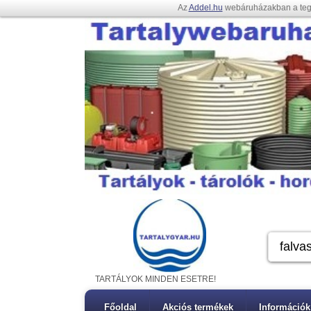
Az
Addel.hu
webáruházakban a te
TARTÁLYOK MINDEN ESETRE!
Főoldal
Akciós termékek
Információk