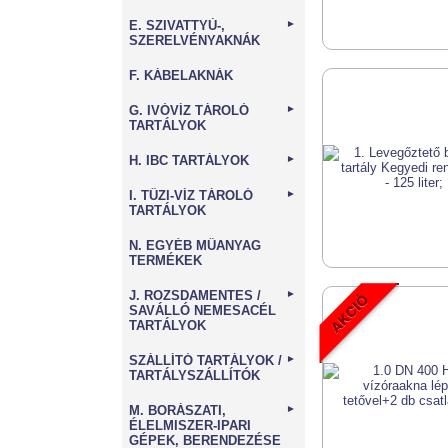
E. SZIVATTYÚ-,
►
SZERELVÉNYAKNÁK
F. KÁBELAKNÁK
G. IVÓVÍZ TÁROLÓ
►
TARTÁLYOK
H. IBC TARTÁLYOK
►
I. TŰZI-VÍZ TÁROLÓ
►
TARTÁLYOK
N. EGYÉB MŰANYAG
TERMÉKEK
J. ROZSDAMENTES /
►
SAVÁLLÓ NEMESACÉL
TARTÁLYOK
SZÁLLÍTÓ TARTÁLYOK /
►
TARTÁLYSZÁLLÍTÓK
M. BORÁSZATI,
►
ÉLELMISZER-IPARI
GÉPEK, BERENDEZÉSE