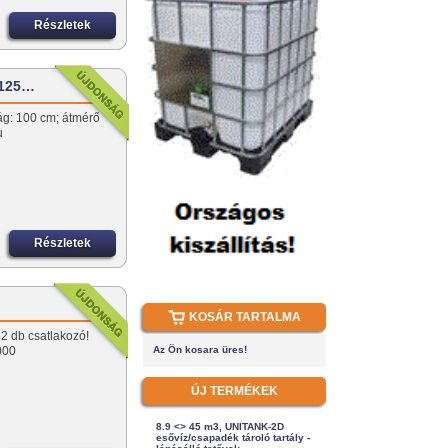
Részletek
 125…
ág: 100 cm; átmérő
hu
Részletek
KOSÁR TARTALMA
2 db csatlakozó!
000
Az Ön kosara üres!
ÚJ TERMÉKEK
8.9 <> 45 m3, UNITANK-2D
esővíz/csapadék tároló tartály -