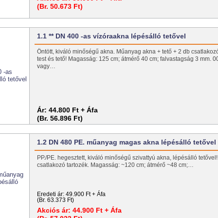
(Br. 50.673 Ft)
1.1 ** DN 400 -as vízóraakna lépésálló tetővel
Öntött, kiváló minőségű akna. Műanyag akna + tető + 2 db csatlakoz
test és tető! Magasság: 125 cm; átmérő 40 cm; falvastagság 3 mm.
vagy…
Ár:
44.800 Ft + Áfa
(Br. 56.896 Ft)
1.2 DN 480 PE. műanyag magas akna lépésálló tetővel
PP./PE. hegesztett, kiváló minőségű szivattyú akna, lépésálló tetővel! 
csatlakozó tartozék. Magasság: ~120 cm; átmérő ~48 cm;…
Eredeti ár:
49.900 Ft + Áfa
(Br. 63.373 Ft)
Akciós ár:
44.900 Ft + Áfa