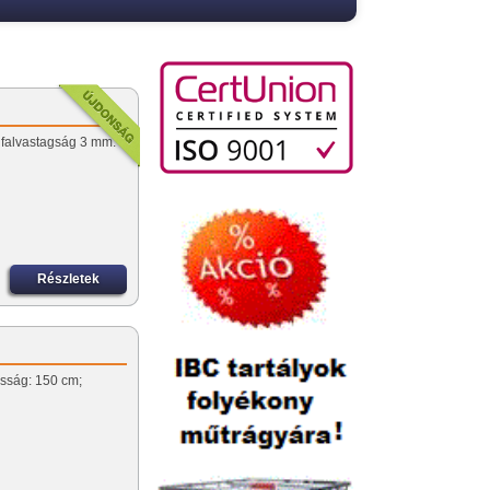
;
 falvastagság 3 mm.
Részletek
asság: 150 cm;