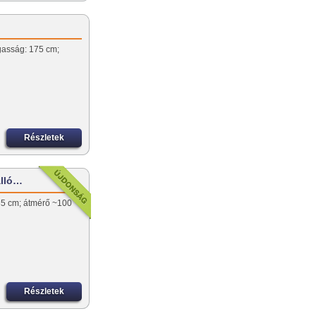
agasság: 175 cm;
Részletek
álló…
85 cm; átmérő ~100
Részletek