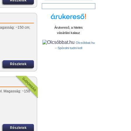
Részletek
 Magasság: ~150 cm;
Árukereső, a hiteles
vásárlási kalauz
Olcsóbbat.hu
– Spórolni tudni kell
Részletek
vel. Magasság: ~150
Részletek