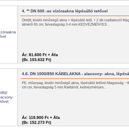
4. ** DN 600 -as vízóraakna lépésálló tetővel
Öntött, kiváló minőségű akna + lépésálló tető, + 2 db csatlakozó! M
átmérő 60 cm; falvastagság 3-4 mm.KEDVEZMÉNYES…
Ár:
81.600 Ft + Áfa
(Br. 103.632 Ft)
4.6. DN 1000/850 KÁBELAKNA - alacsony- akna, lépés
PE. műanyag, kiváló minőségű akna, lépésálló tetővel.Magasság: ~
cm cm; falvastagság 5 mm.Raktárról, kedvezményes…
Ár:
119.900 Ft + Áfa
(Br. 152.273 Ft)