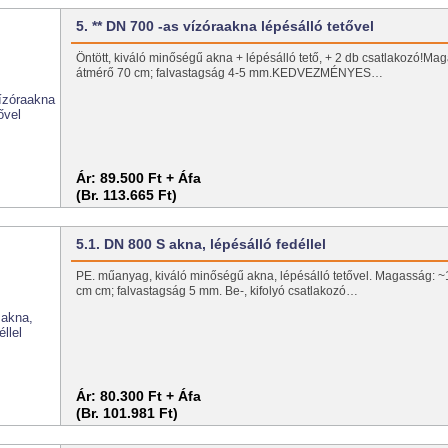
5. ** DN 700 -as vízóraakna lépésálló tetővel
Öntött, kiváló minőségű akna + lépésálló tető, + 2 db csatlakozó!Ma
átmérő 70 cm; falvastagság 4-5 mm.KEDVEZMÉNYES…
Ár:
89.500 Ft + Áfa
(Br. 113.665 Ft)
5.1. DN 800 S akna, lépésálló fedéllel
PE. műanyag, kiváló minőségű akna, lépésálló tetővel. Magasság: 
cm cm; falvastagság 5 mm. Be-, kifolyó csatlakozó…
Ár:
80.300 Ft + Áfa
(Br. 101.981 Ft)