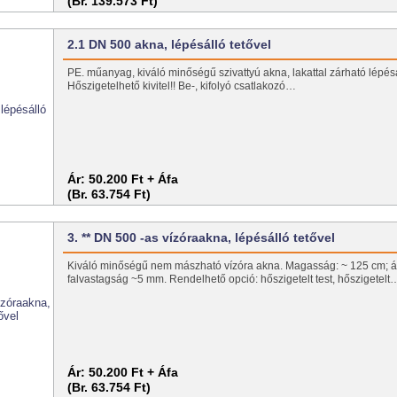
(Br. 139.573 Ft)
2.1 DN 500 akna, lépésálló tetővel
PE. műanyag, kiváló minőségű szivattyú akna, lakattal zárható lépésá
Hőszigetelhető kivitel!! Be-, kifolyó csatlakozó…
Ár:
50.200 Ft + Áfa
(Br. 63.754 Ft)
3. ** DN 500 -as vízóraakna, lépésálló tetővel
Kiváló minőségű nem mászható vízóra akna. Magasság: ~ 125 cm; á
falvastagság ~5 mm. Rendelhető opció: hőszigetelt test, hőszigetelt
Ár:
50.200 Ft + Áfa
(Br. 63.754 Ft)