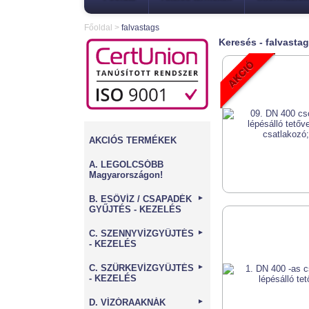
Főoldal
>
falvastags
Keresés - falvasta
AKCIÓS TERMÉKEK
A. LEGOLCSÓBB
Magyarországon!
B. ESŐVÍZ / CSAPADÉK
►
GYŰJTÉS - KEZELÉS
C. SZENNYVÍZGYŰJTÉS
►
- KEZELÉS
C. SZÜRKEVÍZGYŰJTÉS
►
- KEZELÉS
D. VÍZÓRAAKNÁK
►