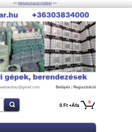
>>
Webáruházat indítok!
<<
lywebaruhaz@gmail.com
Belépés
|
Regisztráció
0
0 Ft +Áfa