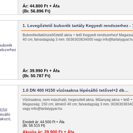
Ár:
44.800 Ft + Áfa
(Br. 56.896 Ft)
1. Levegőztető buborék tartály Kegyedi rendszerhez -
Buborékoltató/szellőztető akna + tető Kegyedi rendszerhez! Magass
40 cm; falvastagság 3 mm. 0036303834000 vagy info@tartalygyar.
Ár:
39.990 Ft + Áfa
(Br. 50.787 Ft)
1.0 DN 400 H150 vízóraakna lépésálló tetővel+2 db…
Vízóraakna, nem mászható, hegesztett akna. Műanyag akna + tető + 
Magasság: 150 cm; átmérő 40 cm; falvastagság 3 mm. 0036303834
vagy info@tartalygyar.hu
Eredeti ár:
44.500 Ft + Áfa
(Br. 56.515 Ft)
Akciós ár:
39.900 Ft + Áfa