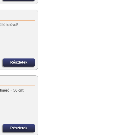
lló tetővel!
Részletek
tmérő ~ 50 cm;
…
Részletek