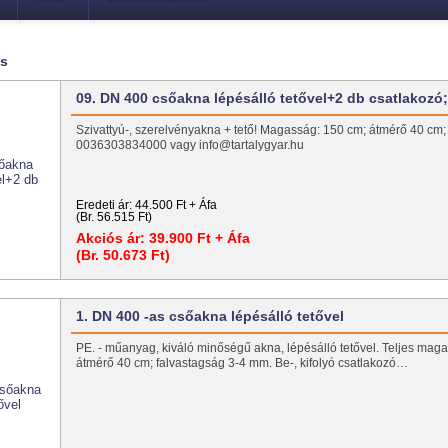
gs
09. DN 400 csőakna lépésálló tetővel+2 db csatlakozó
Szivattyú-, szerelvényakna + tető! Magasság: 150 cm; átmérő 40 cm;
0036303834000 vagy info@tartalygyar.hu
Eredeti ár:
44.500 Ft + Áfa
(Br. 56.515 Ft)
Akciós ár:
39.900 Ft + Áfa
(Br. 50.673 Ft)
1. DN 400 -as csőakna lépésálló tetővel
PE. - műanyag, kiváló minőségű akna, lépésálló tetővel. Teljes mag
átmérő 40 cm; falvastagság 3-4 mm. Be-, kifolyó csatlakozó…