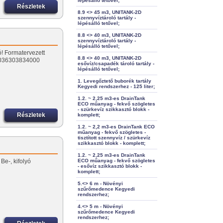
lépésálló tetővel;
Részletek
8.9 <> 45 m3, UNITANK-2D
szennyvíztároló tartály -
lépésálló tetővel;
8.8 <> 40 m3, UNITANK-2D
szennyvíztároló tartály -
lépésálló tetővel;
ó! Formatervezett
8.8 <> 40 m3, UNITANK-2D
 0036303834000
esővíz/csapadék tároló tartály -
lépésálló tetővel;
1. Levegőztető buborék tartály
Kegyedi rendszerhez - 125 liter;
1.2. ~ 2,25 m3-es DrainTank
ECO műanyag - fekvő szögletes
- szürkevíz szikkasztó blokk -
Részletek
komplett;
1.2. ~ 2,2 m3-es DrainTank ECO
műanyag - fekvő szögletes -
tisztított szennyvíz / szürkevíz
szikkasztó blokk - komplett;
1.2. ~ 2,25 m3-es DrainTank
Be-, kifolyó
ECO műanyag - fekvő szögletes
- esővíz szikkasztó blokk -
komplett;
5.<> 6 m - Növényi
szűrőmedence Kegyedi
rendszerhez;
4.<> 5 m - Növényi
szűrőmedence Kegyedi
rendszerhez;