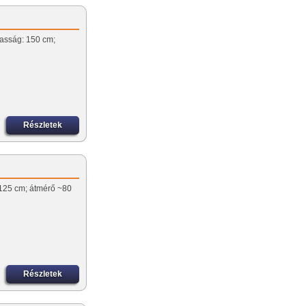
gasság: 150 cm;
Részletek
~125 cm; átmérő ~80
Részletek