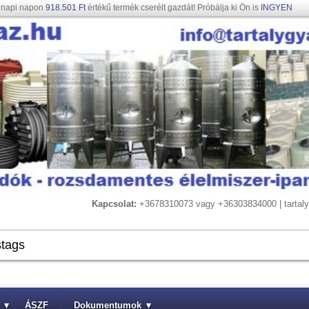
gnapi napon
918.501 Ft
értékű termék cserélt gazdát! Próbálja ki Ön is
INGYEN
Kapcsolat:
+3678310073 vagy +36303834000 | tarta
▾
ÁSZF
Dokumentumok
▾