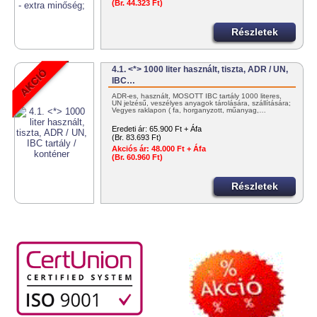
(Br. 44.323 Ft)
Részletek
4.1. <*> 1000 liter használt, tiszta, ADR / UN,
IBC…
ADR-es, használt, MOSOTT IBC tartály 1000 literes,
UN jelzésű, veszélyes anyagok tárolására, szállítására;
Vegyes raklapon ( fa, horganyzott, műanyag,…
Eredeti ár:
65.900 Ft + Áfa
(Br. 83.693 Ft)
Akciós ár:
48.000 Ft + Áfa
(Br. 60.960 Ft)
Részletek