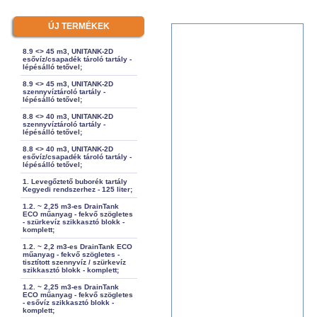
ÚJ TERMÉKEK
8.9 <> 45 m3, UNITANK-2D
esővíz/csapadék tároló tartály -
lépésálló tetővel;
8.9 <> 45 m3, UNITANK-2D
szennyvíztároló tartály -
lépésálló tetővel;
8.8 <> 40 m3, UNITANK-2D
szennyvíztároló tartály -
lépésálló tetővel;
8.8 <> 40 m3, UNITANK-2D
esővíz/csapadék tároló tartály -
lépésálló tetővel;
1. Levegőztető buborék tartály
Kegyedi rendszerhez - 125 liter;
1.2. ~ 2,25 m3-es DrainTank
ECO műanyag - fekvő szögletes
- szürkevíz szikkasztó blokk -
komplett;
1.2. ~ 2,2 m3-es DrainTank ECO
műanyag - fekvő szögletes -
tisztított szennyvíz / szürkevíz
szikkasztó blokk - komplett;
1.2. ~ 2,25 m3-es DrainTank
ECO műanyag - fekvő szögletes
- esővíz szikkasztó blokk -
komplett;