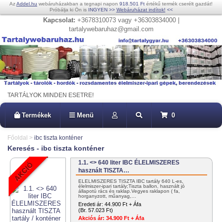
Az
Addel.hu
webáruházakban a tegnapi napon
918.501 Ft
értékű termék cserélt gazdát!
Próbálja ki Ön is
INGYEN
>>
Webáruházat indítok!
<<
Kapcsolat:
+3678310073 vagy +36303834000 |
tartalywebaruhaz@gmail.com
TARTÁLYOK MINDEN ESETRE!
Termékek
Menü
0
Főoldal
>
ibc tiszta konténer
Keresés - ibc tiszta konténer
1.1. <> 640 liter IBC ÉLELMISZERES
használt TISZTA…
ÉLELMISZERES TISZTA IBC tartály 640 L-es,
élelmiszer-ipari tartály;Tiszta ballon, használt jó
állapotú rács és raklap.Vegyes raklapon ( fa,
horganyzott, műanyag,…
Eredeti ár:
44.900 Ft + Áfa
(Br. 57.023 Ft)
Akciós ár:
34.900 Ft + Áfa