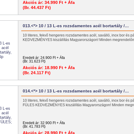
Akciós ár:
34.990 Ft + Áfa
(Br. 44.437 Ft)
013.<*> 10 / 13 L-es rozsdamentes acél bortartály /…
10 literes, fekvő hengeres rozsdamentes acél, saválló, inox bor és pá
KEDVEZMÉNYES kiszállítás Magyarországon! Minden megrendel
Eredeti ár:
24.900 Ft + Áfa
(Br. 31.623 Ft)
Akciós ár:
18.990 Ft + Áfa
(Br. 24.117 Ft)
014.<*> 10 / 13 L-es rozsdamentes acél bortartály /…
10 literes, fekvő hengeres rozsdamentes acél, saválló, inox bor és pál
FÜLES KEDVEZMÉNYES kiszállítás Magyarországon! Minden meg
Eredeti ár:
32.900 Ft + Áfa
(Br. 41.783 Ft)
Akciós ár:
28.990 Ft + Áfa