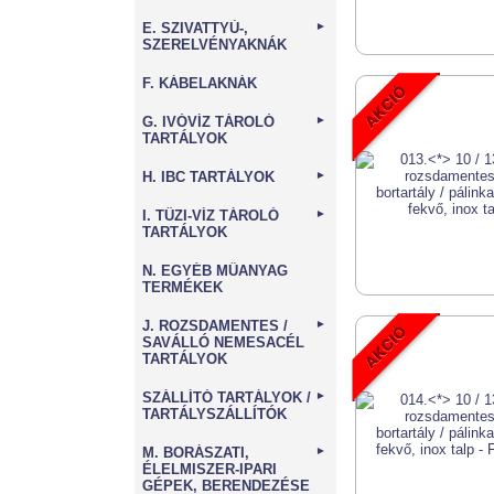
E. SZIVATTYÚ-,
►
SZERELVÉNYAKNÁK
F. KÁBELAKNÁK
G. IVÓVÍZ TÁROLÓ
►
TARTÁLYOK
H. IBC TARTÁLYOK
►
I. TŰZI-VÍZ TÁROLÓ
►
TARTÁLYOK
N. EGYÉB MŰANYAG
TERMÉKEK
J. ROZSDAMENTES /
►
SAVÁLLÓ NEMESACÉL
TARTÁLYOK
SZÁLLÍTÓ TARTÁLYOK /
►
TARTÁLYSZÁLLÍTÓK
M. BORÁSZATI,
►
ÉLELMISZER-IPARI
GÉPEK, BERENDEZÉSE