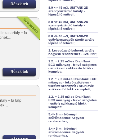
lépésálló tetővel;
Részletek
8.9 <> 45 m3, UNITANK-2D
szennyvíztároló tartály -
lépésálló tetővel;
8.8 <> 40 m3, UNITANK-2D
szennyvíztároló tartály -
lépésálló tetővel;
inka tartály + fa
8.8 <> 40 m3, UNITANK-2D
előnek…
esővíz/csapadék tároló tartály -
lépésálló tetővel;
1. Levegőztető buborék tartály
Kegyedi rendszerhez - 125 liter;
1.2. ~ 2,25 m3-es DrainTank
ECO műanyag - fekvő szögletes
- szürkevíz szikkasztó blokk -
Részletek
komplett;
1.2. ~ 2,2 m3-es DrainTank ECO
műanyag - fekvő szögletes -
tisztított szennyvíz / szürkevíz
szikkasztó blokk - komplett;
1.2. ~ 2,25 m3-es DrainTank
ály + fa talp;
ECO műanyag - fekvő szögletes
- esővíz szikkasztó blokk -
őnek…
komplett;
5.<> 6 m - Növényi
szűrőmedence Kegyedi
rendszerhez;
4.<> 5 m - Növényi
szűrőmedence Kegyedi
rendszerhez;