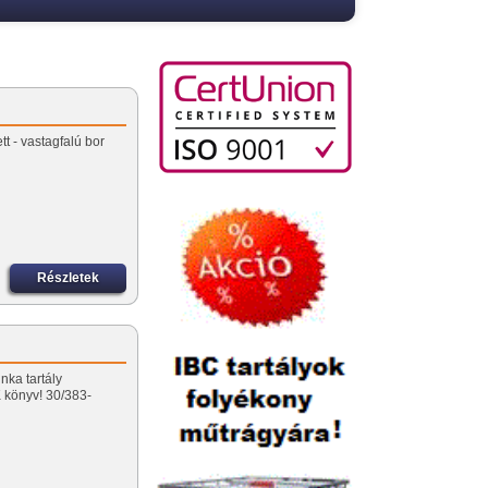
tt - vastagfalú bor
Részletek
nka tartály
könyv! 30/383-