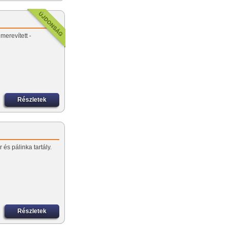
merevített -
Részletek
 és pálinka tartály.
Részletek