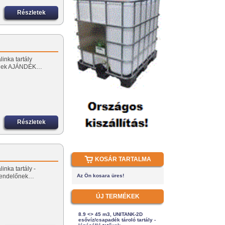
Részletek
linka tartály
őnek AJÁNDÉK…
Részletek
KOSÁR TARTALMA
inka tartály -
rendelőnek…
Az Ön kosara üres!
ÚJ TERMÉKEK
8.9 <> 45 m3, UNITANK-2D
esővíz/csapadék tároló tartály -