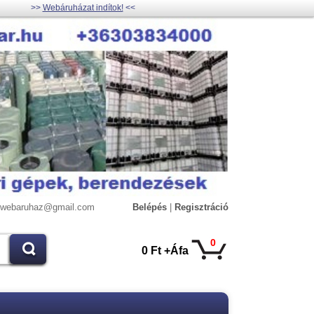
>>
Webáruházat indítok!
<<
lywebaruhaz@gmail.com
Belépés
|
Regisztráció
0
0 Ft +Áfa