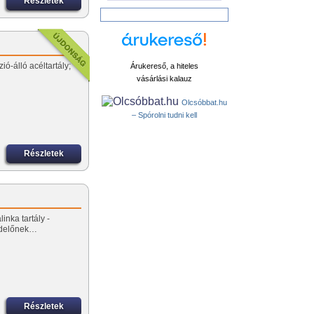
Részletek
ió-álló acéltartály;
Árukereső, a hiteles
vásárlási kalauz
Olcsóbbat.hu
– Spórolni tudni kell
Részletek
inka tartály -
ndelőnek…
Részletek