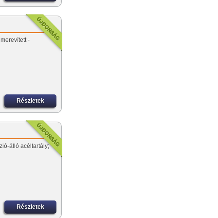
merevített -
Részletek
ió-álló acéltartály;
Részletek