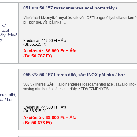
051.<*> 50 / 57 rozsdamentes acél bortartály /…
Minősítési bizonyítvánnyal és szlovén OÉTI engedéllyel ellátott korróz
pl.: bor, sör, víz, pálinka,…
Eredeti ár:
44.500 Ft + Áfa
(Br. 56.515 Ft)
Akciós ár:
39.990 Ft + Áfa
(Br. 50.787 Ft)
055.<*> 50 / 57 literes álló, zárt INOX pálinka / bor…
50 / 57 literes, ZÁRT, álló hengeres rozsdamentes acél, saválló, inox 
vastagfalú bor és pálinka tartály. KEDVEZMÉNYES…
Eredeti ár:
44.500 Ft + Áfa
(Br. 56.515 Ft)
Akciós ár:
39.900 Ft + Áfa
(Br. 50.673 Ft)