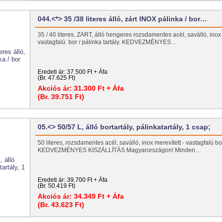
044.<*> 35 /38 literes álló, zárt INOX pálinka / bor…
35 / 40 literes, ZÁRT, álló hengeres rozsdamentes acél, saválló, inox 
vastagfalú bor / pálinka tartály. KEDVEZMÉNYES…
Eredeti ár:
37.500 Ft + Áfa
(Br. 47.625 Ft)
Akciós ár:
31.300 Ft + Áfa
(Br. 39.751 Ft)
05.<> 50/57 L, álló bortartály, pálinkatartály, 1 csap;
50 literes, rozsdamentes acél, saválló, inox merevített - vastagfalú bor
KEDVEZMÉNYES KISZÁLLÍTÁS Magyarországon! Minden…
Eredeti ár:
39.700 Ft + Áfa
(Br. 50.419 Ft)
Akciós ár:
34.349 Ft + Áfa
(Br. 43.623 Ft)