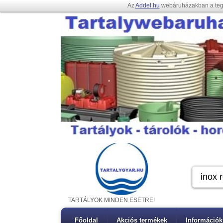
Az
Addel.hu
webáruházakban a te
TARTÁLYOK MINDEN ESETRE!
Főoldal
Akciós termékek
Információk