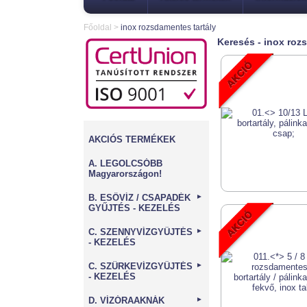
Főoldal
>
inox rozsdamentes tartály
Keresés - inox roz
AKCIÓS TERMÉKEK
A. LEGOLCSÓBB
Magyarországon!
B. ESŐVÍZ / CSAPADÉK
►
GYŰJTÉS - KEZELÉS
C. SZENNYVÍZGYŰJTÉS
►
- KEZELÉS
C. SZÜRKEVÍZGYŰJTÉS
►
- KEZELÉS
D. VÍZÓRAAKNÁK
►