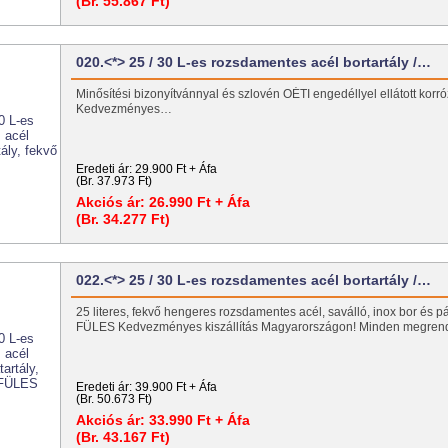
(Br. 55.867 Ft)
020.<*> 25 / 30 L-es rozsdamentes acél bortartály /…
Minősítési bizonyítvánnyal és szlovén OÉTI engedéllyel ellátott korróz
Kedvezményes…
Eredeti ár:
29.900 Ft + Áfa
(Br. 37.973 Ft)
Akciós ár:
26.990 Ft + Áfa
(Br. 34.277 Ft)
022.<*> 25 / 30 L-es rozsdamentes acél bortartály /…
25 literes, fekvő hengeres rozsdamentes acél, saválló, inox bor és pál
FÜLES Kedvezményes kiszállítás Magyarországon! Minden megre
Eredeti ár:
39.900 Ft + Áfa
(Br. 50.673 Ft)
Akciós ár:
33.990 Ft + Áfa
(Br. 43.167 Ft)