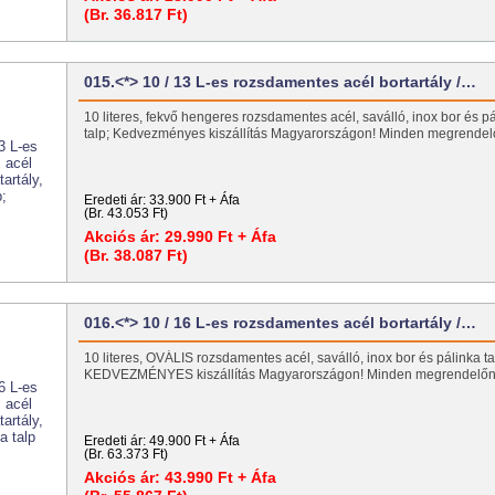
(Br. 36.817 Ft)
015.<*> 10 / 13 L-es rozsdamentes acél bortartály /…
10 literes, fekvő hengeres rozsdamentes acél, saválló, inox bor és pál
talp; Kedvezményes kiszállítás Magyarországon! Minden megrend
Eredeti ár:
33.900 Ft + Áfa
(Br. 43.053 Ft)
Akciós ár:
29.990 Ft + Áfa
(Br. 38.087 Ft)
016.<*> 10 / 16 L-es rozsdamentes acél bortartály /…
10 literes, OVÁLIS rozsdamentes acél, saválló, inox bor és pálinka tart
KEDVEZMÉNYES kiszállítás Magyarországon! Minden megrendel
Eredeti ár:
49.900 Ft + Áfa
(Br. 63.373 Ft)
Akciós ár:
43.990 Ft + Áfa