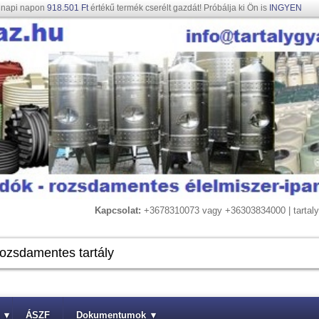
gnapi napon
918.501 Ft
értékű termék cserélt gazdát! Próbálja ki Ön is
INGYEN
Kapcsolat:
+3678310073 vagy +36303834000 | tarta
▾
ÁSZF
Dokumentumok
▾