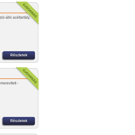
ió-álló acéltartály,
Részletek
merevített -
Részletek