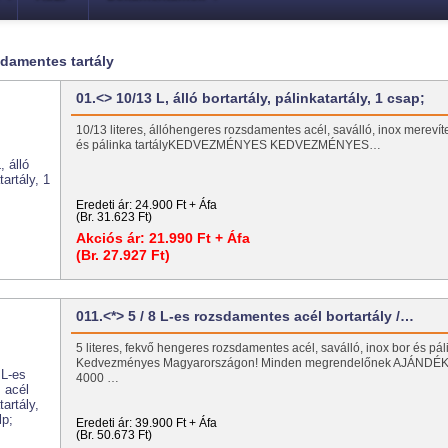
sdamentes tartály
01.<> 10/13 L, álló bortartály, pálinkatartály, 1 csap;
10/13 literes, állóhengeres rozsdamentes acél, saválló, inox merevíte
és pálinka tartályKEDVEZMÉNYES KEDVEZMÉNYES…
Eredeti ár:
24.900 Ft + Áfa
(Br. 31.623 Ft)
Akciós ár:
21.990 Ft + Áfa
(Br. 27.927 Ft)
011.<*> 5 / 8 L-es rozsdamentes acél bortartály /…
5 literes, fekvő hengeres rozsdamentes acél, saválló, inox bor és páli
Kedvezményes Magyarországon! Minden megrendelőnek AJÁNDÉK 
4000 …
Eredeti ár:
39.900 Ft + Áfa
(Br. 50.673 Ft)