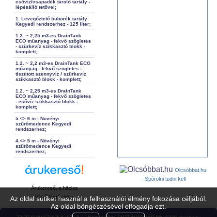
esővíz/csapadék tároló tartály -
lépésálló tetővel;
1. Levegőztető buborék tartály
Kegyedi rendszerhez - 125 liter;
1.2. ~ 2,25 m3-es DrainTank
ECO műanyag - fekvő szögletes
- szürkevíz szikkasztó blokk -
komplett;
1.2. ~ 2,2 m3-es DrainTank ECO
műanyag - fekvő szögletes -
tisztított szennyvíz / szürkevíz
szikkasztó blokk - komplett;
1.2. ~ 2,25 m3-es DrainTank
ECO műanyag - fekvő szögletes
- esővíz szikkasztó blokk -
komplett;
5.<> 6 m - Növényi
szűrőmedence Kegyedi
rendszerhez;
4.<> 5 m - Növényi
szűrőmedence Kegyedi
rendszerhez;
Olcsóbbat.hu
– Spórolni tudni kell
Árukereső, a hiteles
vásárlási kalauz
Az oldal sütiket használ a felhasználói élmény fokozása céljából.
Az oldal böngészésével elfogadja ezt.