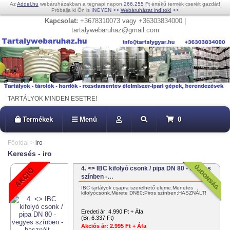
Az
Addel.hu
webáruházakban a tegnapi napon
266.255 Ft
értékű termék cserélt gazdát!
Próbálja ki Ön is
INGYEN
>>
Webáruházat indítok!
<<
Kapcsolat:
+3678310073 vagy +36303834000 |
tartalywebaruhaz@gmail.com
TARTÁLYOK MINDEN ESETRE!
Termékek
Menü
0
Főoldal
>
iro
Keresés - iro
4. <> IBC kifolyó csonk / pipa DN 80 - vegyes
színben -…
IBC tartályok csapra szerelhető eleme.Menetes
kifolyócsonk.Mérete DN80;Piros színben;HASZNÁLT!
Eredeti ár:
4.990 Ft + Áfa
(Br. 6.337 Ft)
Akciós ár:
2.995 Ft + Áfa